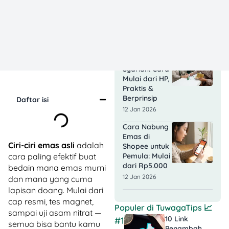
by Pegadaian:
Cek
Tahapannya!
23 Jan 2026
Nabung Emas
di Pegadaian
Syariah: Cara
Mulai dari HP,
Praktis &
Berprinsip
Daftar isi
12 Jan 2026
Cara Nabung
Emas di
Ciri-ciri emas asli
adalah
Shopee untuk
Pemula: Mulai
cara paling efektif buat
dari Rp5.000
bedain mana emas murni
12 Jan 2026
dan mana yang cuma
lapisan doang. Mulai dari
cap resmi, tes magnet,
Populer di
TuwagaTips
📈
sampai uji asam nitrat —
10 Link
#1
semua bisa bantu kamu
Penambah