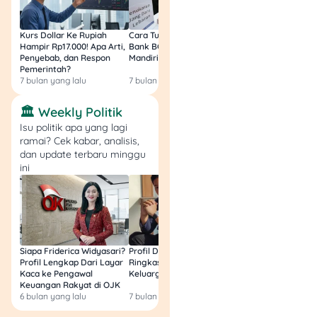
Produk
Kurs Dollar Ke Rupiah
Cara Tukar Uang Baru di
Bansos Jabar Tahap
Hampir Rp17.000! Apa Arti,
Bank BCA (Umum, BNI,
Masih Bisa Cair Awa
Mandiri 
Amar Bank
Penyebab, dan Respon
Mandiri, BRI, dan BSI) 2026!
Ini Jawaban & Cara
Masterca
Tunaiku
Pemerintah?
Resmi
7 bulan yang lalu
7 bulan yang lalu
7 bulan yang lalu
Fitur dan Benefit
Fitur dan Benefit
🏛️ Weekly Politik
Annual Fee
Bunga
Isu politik apa yang lagi
Rp300.000 (Gratis tah
3% - 5% per bulan
ramai? Cek kabar, analisis,
pertama)
dan update terbaru minggu
Pencairan Maksimum
ini
Konversi Poin
Rp30.000.000
Setiap transaksi Rp20
mendapat 1 Livin' Poin
Tenor
6 - 30 bulan
Cashback
Data tidak tersedia
Siapa Friderica Widyasari?
Profil Darma Mangkuluhur:
BLT Kesra 2026 Aka
Profil Lengkap Dari Layar
Ringkas Latar Belakang
Lagi? Ini Fakta Res
Kaca ke Pengawal
Keluarga dan Bisnisnya
Keuangan Rakyat di OJK
6 bulan yang lalu
7 bulan yang lalu
8 bulan yang lalu
Jadi, Udah Siap Jadi