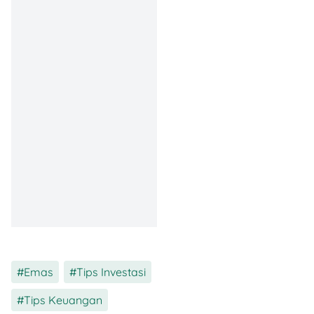
Kalau kamu beli emas
batangan kayak Antam,
kemasannya rapi, tersegel,
dan nggak mudah dibuka.
Khusus yang versi baru,
ada QR
code
yang bisa
kamu
scan
via aplikasi
CertiEye
buat cek keaslian.
Emas
,
Tips Investasi
,
Tips Keuangan