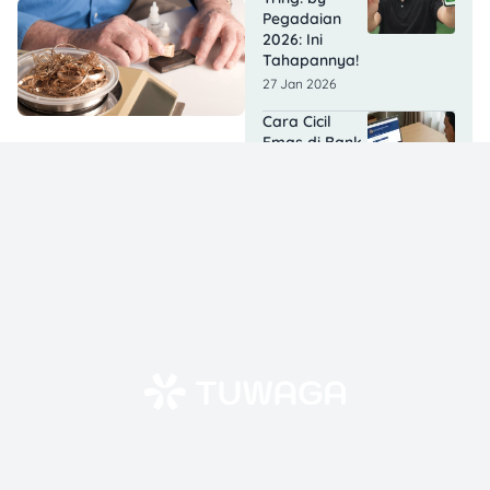
Pegadaian
2026: Ini
Tahapannya!
27 Jan 2026
Cara Cicil
Emas di Bank
Syariah
Nasional
(BSN): Simak
Caranya!
27 Jan 2026
5 Cara
Nabung Emas
di DANA:
Mulai Receh,
Bisa Jadi Aset
Serius!
26 Jan 2026
Cara Gadai
Emas di Tring