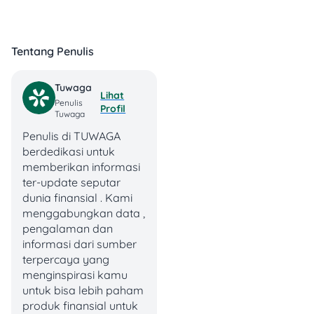
Tentang Penulis
Tuwaga
Lihat
Penulis
Profil
Tuwaga
Penulis di TUWAGA
berdedikasi untuk
Kalau kemasannya udah
memberikan informasi
kebuka, sobek, atau kayak
ter-update seputar
bekas lem, jangan-jangan
dunia finansial . Kami
itu barang oplosan.
menggabungkan data ,
pengalaman dan
5. Emas Asli Itu Lebih
informasi dari sumber
terpercaya yang
Lunak
menginspirasi kamu
untuk bisa lebih paham
Logam mulia kayak emas
produk finansial untuk
itu sebenarnya cukup lunak.