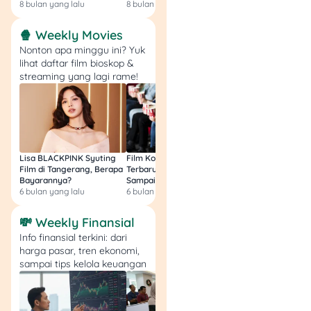
8 bulan yang lalu
8 bulan yang lalu
9 bulan yang lalu
Antam, atau platform
emas digital.
🍿 Weekly Movies
Cek dan Pantau
Nonton apa minggu ini? Yuk
harga emas terbaru
lihat daftar film bioskop &
biar tahu patokan
streaming yang lagi rame!
beli.
Jangan tergiur harga
miring, Kalau
harganya jauh dari
pasar, bisa jadi
Lisa BLACKPINK Syuting
Film Komedi Indonesia
Film Avatar: Fire an
bukan emas asli.
Film di Tangerang, Berapa
Terbaru 2026, Siap Ngakak
Segini Budget Prod
Bayarannya?
Sampai Sakit Perut!
dan Pendapatanny
Minta sertifikat,
6 bulan yang lalu
6 bulan yang lalu
8 bulan yang lalu
terutama buat emas
batangan. Hal ini
💸 Weekly Finansial
penting buat bukti
Info finansial terkini: dari
dan jual ulang.
harga pasar, tren ekonomi,
sampai tips kelola keuangan
Rekomendasi