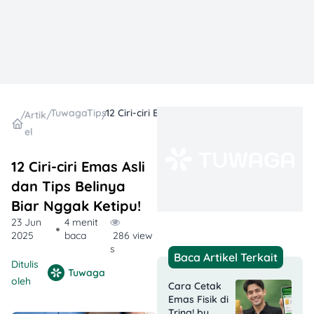
TuwagaTips
12 Ciri-ciri Emas Asli dan Tips Belinya Biar Nggak Ketipu!
/
Artik
/
/
el
12 Ciri-ciri Emas Asli
dan Tips Belinya
Biar Nggak Ketipu!
23 Jun
4 menit
2025
baca
286 view
s
Baca Artikel Terkait
Ditulis
Tuwaga
oleh
Cara Cetak
Emas Fisik di
Tring! by