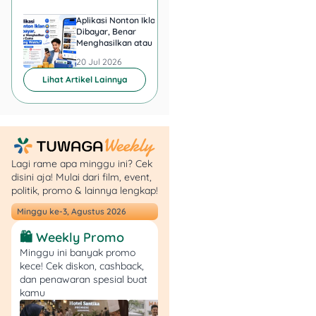
11. Anti Korosi
Aplikasi Nonton Iklan
Aplikasi Penghasil 
Dibayar, Benar
Minta KTP, Aman ata
Salah satu keunggulan
Menghasilkan atau Cuma
Berbahaya?
emas adalah tahan korosi
Buang Waktu?
20 Jul 2026
20 Jul 2026
alias nggak gampang
Lihat Artikel Lainnya
berkarat.
Kalau kamu punya logam
yang menguning tapi
perlahan mulai karatan
setelah beberapa bulan,
Lagi rame apa minggu ini? Cek
disini aja! Mulai dari film, event,
mungkin itu cuma sepuhan.
politik, promo & lainnya lengkap!
12. Menghantarkan
Minggu ke-3, Agustus 2026
Panas
🛍️ Weekly Promo
Minggu ini banyak promo
Emas termasuk konduktor
kece! Cek diskon, cashback,
panas yang baik. Kalau
dan penawaran spesial buat
kamu
kamu coba panaskan
salah satu ujung logamnya,