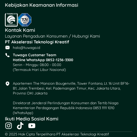
Kebijakan Keamanan Informasi
Kontak Kami
Layanan Pengaduan Konsumen / Hubungi Kami
PT Akselerasi Teknologi Kreatif
halo@tuwaga.id
Tuwaga Customer Team
Hotline WhatsApp 0852-1236-3300
Senin - Minggu: 08.00 - 00.00
(Termasuk Hari Libur Nasional)
Apartemen The Mansion Bougenville, Tower Fontana, Lt. 16 Unit BF16-
B1, Jalan Trembesi, Kel. Pademangan Timur, Kec. Jakarta Utara,
Provinsi DKI Jakarta
Direktorat Jenderal Perlindungan Konsumen dan Tertib Niaga
Kementerian Perdagangan Republik Indonesia 0853 1111 1010
(WhatsApp)​
Ikuti Media Sosial Kami
I
T
Y
n
i
o
© 2025 Hak Cipta Terpelihara PT Akselerasi Teknologi Kreatif