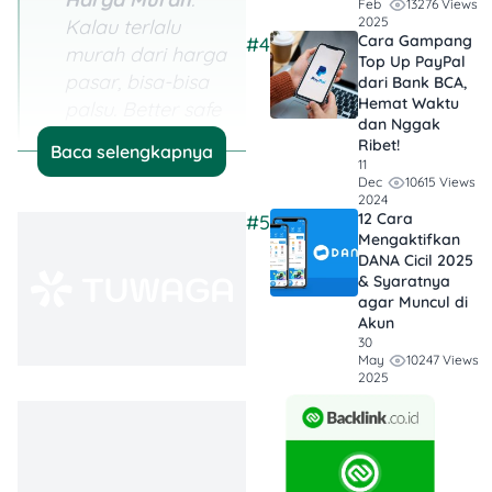
13276 Views
Feb
2025
Kalau terlalu
Cara Gampang
#4
murah dari harga
Top Up PayPal
pasar, bisa-bisa
dari Bank BCA,
Hemat Waktu
palsu. Better safe
dan Nggak
than sorry!
Ribet!
Baca selengkapnya
11
Cek Keaslian
10615 Views
Dec
2024
dengan Cara
12 Cara
#5
Sederhana
: Mulai
Mengaktifkan
DANA Cicil 2025
dari magnet
& Syaratnya
sampai goresan
agar Muncul di
keramik, semua
Akun
30
bisa bantu kamu
10247 Views
May
cek emas sendiri
2025
di rumah.