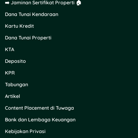
Dan kalau kamu lagi cari
➡️ Jaminan Sertifikat Properti 🏠
insight
keuangan lainnya,
Dana Tunai Kendaraan
entah soal
kartu kredit
,
tabungan, KTA, deposito,
Kartu Kredit
atau dana tunai properti
dan kendaraan, Tuwaga
Dana Tunai Properti
siap jadi
platform
KTA
andalanmu! Di
Tuwaga
,
kamu bisa baca berbagai
Deposito
artikel finansial yang
up-to-
date
dan langsung
apply
KPR
produk keuangan yang
kamu butuhkan. Praktis,
Tabungan
informatif, dan pastinya
Artikel
terpercaya!
Content Placement di Tuwaga
Bank dan Lembaga Keuangan
Kebijakan Privasi