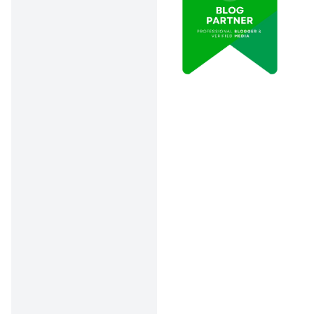
Ciri-ciri Emas Asli
Sekilas, emas asli dan palsu
memang mirip. Tapi kalau
kamu tahu trik dan ciri-
cirinya, dijamin bisa bedain
mana yang ori dan mana
yang zonk. Ini beberapa ciri
emas asli yang penting
banget diketahui:
1. Emas Asli Punya Cap
dan Logo Resmi
Emas asli umumnya punya
cap dari produsen resmi,
seperti logo Antam atau
UBS, plus tulisan “
Fine Gold
”
dan kadar seperti “999.9”.
Cap ini timbul dan biasanya