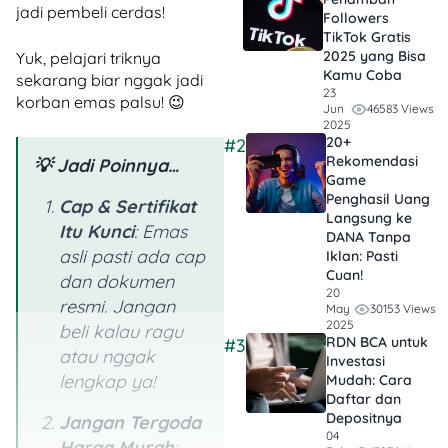
jadi pembeli cerdas!
Followers
TikTok Gratis​
2025 yang Bisa
Yuk, pelajari triknya
Kamu Coba
sekarang biar nggak jadi
23
korban emas palsu! 😉
46583 Views
Jun
2025
20+
#2
Rekomendasi
💡 Jadi Poinnya…
Game
Penghasil Uang
Cap & Sertifikat
Langsung ke
Itu Kunci
: Emas
DANA Tanpa
asli pasti ada cap
Iklan​: Pasti
Cuan!
dan dokumen
20
resmi. Jangan
30153 Views
May
2025
beli kalau ragu
RDN BCA untuk
#3
atau nggak
Investasi
lengkap ya!
Mudah: Cara
Daftar dan
Depositnya
Jangan Tergoda
04
Harga Murah
: