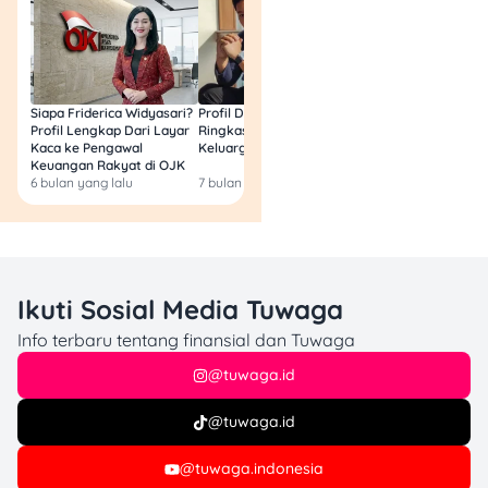
produk finansial lainnya?
Kunjungi
Tuwaga
sekarang
juga! Dapatkan informasi
lengkap tentang
kartu
kredit
,
tabungan
,
KTA
,
Siapa Friderica Widyasari?
Profil Darma Mangkuluhur:
BLT Kesra 2026 Aka
Profil Lengkap Dari Layar
Ringkas Latar Belakang
Lagi? Ini Fakta Res
deposito
, hingga
multiguna
,
Kaca ke Pengawal
Keluarga dan Bisnisnya
plus artikel-artikel menarik
Keuangan Rakyat di OJK
untuk memperkaya
insight
6 bulan yang lalu
7 bulan yang lalu
8 bulan yang lalu
finansial
. Jangan sampai
ketinggalan! 😉
Ikuti Sosial Media Tuwaga
Info terbaru tentang finansial dan Tuwaga
@tuwaga.id
@tuwaga.id
@tuwaga.indonesia