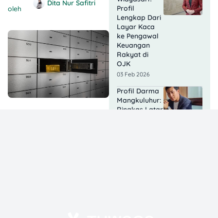
Dita Nur Safitri
Profil
oleh
Lengkap Dari
Layar Kaca
ke Pengawal
Keuangan
Rakyat di
OJK
03 Feb 2026
Profil Darma
Mangkuluhur:
Ringkas Latar
Belakang
Keluarga dan
Bisnisnya
13 Jan 2026
BLT Kesra
2026 Akan
Cair Lagi? Ini
Fakta
Resminya!
24 Dec 2025