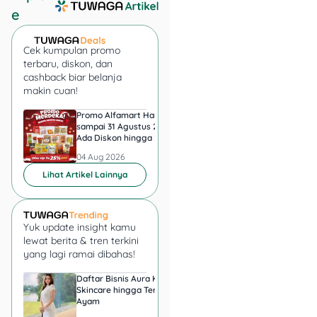
e
Presiden Prabowo Subianto
optimistis, kehadiran bank
Cek kumpulan promo
emas nggak cuma bakal
terbaru, diskon, dan
dorong perekonomian, tapi
cashback biar belanja
makin cuan!
juga berpotensi buka 1,8
juta lapangan kerja! Mulai
Promo Alfamart Hari Ini
Super Indo Tebar Pr
dari sektor keuangan,
sampai 31 Agustus 2026,
sampai 12 Agustus 2
pertambangan, logistik,
Ada Diskon hingga 25
Ice Matcha dan Ice
Persen Snack UMKM
Espresso Jadi Rp11.
hingga pengolahan emas,
04 Aug 2026
04 Aug 2026
peluang kerjanya bakal
Lihat Artikel Lainnya
makin luas.
Yuk update insight kamu
lewat berita & tren terkini
yang lagi ramai dibahas!
Daftar Bisnis Aura Kasih,
Hadiah Juara Piala
Skincare hingga Ternak
Presiden 2026 Berapa
Ayam
yang Diperebutkan
Persib dan Persebay