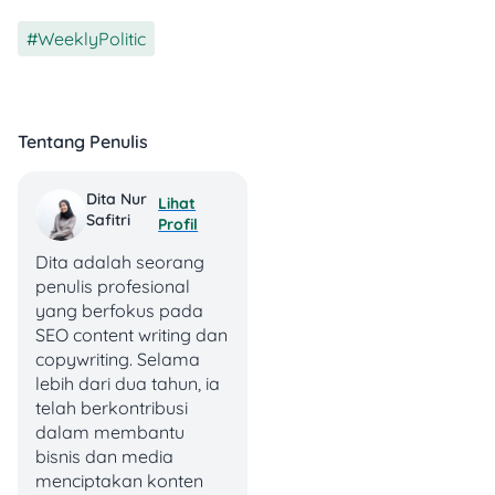
3. Layanan Utama Bank
Emas
WeeklyPolitic
💰
Simpanan Emas:
Simpan
emas secara aman, baik
digital maupun fisik.
Tentang Penulis
🏦
Pembiayaan Emas:
Pinjaman uang dengan
Dita Nur
Lihat
jaminan emas, solusi cepat
Safitri
Profil
buat kebutuhan mendesak.
📈
Perdagangan Emas:
Dita adalah seorang
Jual beli emas dengan
penulis profesional
harga transparan sesuai
yang berfokus pada
pasar.
SEO content writing dan
🔒
Penitipan Emas:
Emas
copywriting. Selama
aman tanpa ribet nyimpen
lebih dari dua tahun, ia
sendiri, cocok buat yang
telah berkontribusi
mau investasi jangka
dalam membantu
panjang.
bisnis dan media
menciptakan konten