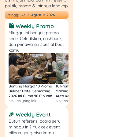
disini aja! Mulai dari film, event,
diakses via aplikasi mobile
politik, promo & lainnya lengkap!
atau kantor cabang, cocok
Minggu ke-2, Agustus 2026
buat investasi jangka
panjang.
🛍️ Weekly Promo
Rekomendasi:
Pegadaian
,
Minggu ini banyak promo
BSI
,
CIMB Niaga
,
Bank
kece! Cek diskon, cashback,
Mega Syariah
.
dan penawaran spesial buat
kamu
3. Deposito Emas
Fitur
: Mirip deposito uang,
tapi dalam bentuk emas
dengan tenor tertentu dan
Banting Harga! 10 Promo
10 Promo Bukber Hotel
Intip 10 Promo Buk
Bukber Hotel Semarang
Malang 2026: Start 75rb,
Hotel Surabaya 202
bisa dapat imbal hasil.
2026 Ini Cuma 90 Ribuan!
Auto Kenyang!
Sultan Harga 100rb
Keunggulan
: Emas tetap
6 bulan yang lalu
6 bulan yang lalu
6 bulan yang lalu
aman dan bisa jadi
investasi jangka panjang
🎉 Weekly Event
dengan potensi
Butuh referensi acara seru
keuntungan.
minggu ini? Yuk cek event
pilihan yang bisa kamu
Rekomendasi:
BSI
,