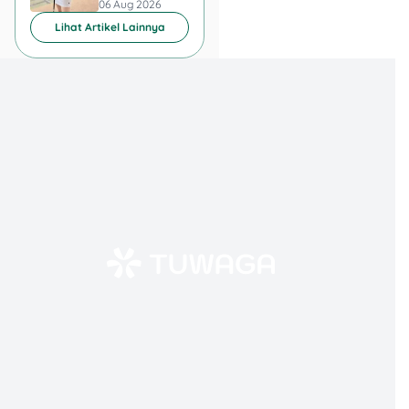
06 Aug 2026
06 Aug 2026
Lihat Artikel Lainnya
6. Indonesia Ikuti Jejak
8 Negara Lain yang
Punya Bank Emas
Indonesia bergabung
dengan negara-negara
seperti Turki, Uni Emirat
Arab, Malaysia, Yordania,
dan Arab Saudi yang udah
lebih dulu punya bullion
bank. Di Turki, bahkan ada
kartu kredit berbasis emas