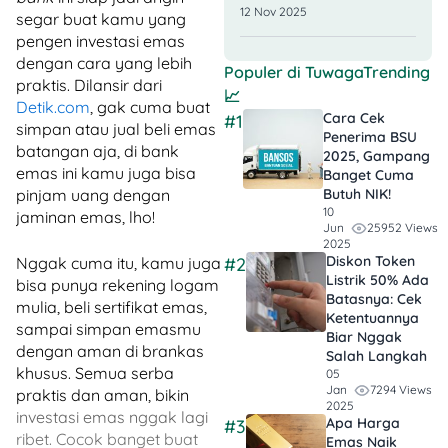
12 Nov 2025
segar buat kamu yang
pengen investasi emas
dengan cara yang lebih
Populer di
TuwagaTrending
praktis. Dilansir dari
📈
Detik.com
, gak cuma buat
Cara Cek
#1
simpan atau jual beli emas
Penerima BSU
batangan aja, di bank
2025, Gampang
emas ini kamu juga bisa
Banget Cuma
pinjam uang dengan
Butuh NIK!
10
jaminan emas, lho!
25952 Views
Jun
2025
Diskon Token
Nggak cuma itu, kamu juga
#2
Listrik 50% Ada
bisa punya rekening logam
Batasnya: Cek
mulia, beli sertifikat emas,
Ketentuannya
sampai simpan emasmu
Biar Nggak
dengan aman di brankas
Salah Langkah
khusus. Semua serba
05
7294 Views
Jan
praktis dan aman, bikin
2025
investasi emas nggak lagi
Apa Harga
#3
ribet. Cocok banget buat
Emas Naik