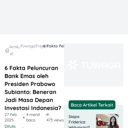
TuwagaTrending
6 Fakta Peluncuran Bank Emas oleh Presiden Prabowo Subianto: Beneran Jadi Masa Depan Investasi Indonesia?
/
Artik
/
/
el
6 Fakta Peluncuran
Bank Emas oleh
Presiden Prabowo
Subianto: Beneran
Jadi Masa Depan
Baca Artikel Terkait
Investasi Indonesia?
27 Feb
4 menit
Siapa
2025
baca
473 views
Friderica
Ditulis
Widyasari?