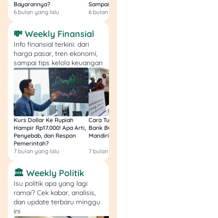
Bayarannya?
Sampai Sakit Perut!
dan Pendapatanny
6 bulan yang lalu
6 bulan yang lalu
8 bulan yang lalu
💸 Weekly Finansial
Info finansial terkini: dari
harga pasar, tren ekonomi,
sampai tips kelola keuangan
Bank emas atau bullion
bank nggak cuma bikin
investasi emas lebih mudah
dan aman, tapi juga
mendukung ekonomi
nasional dengan membuka
Kurs Dollar Ke Rupiah
Cara Tukar Uang Baru di
Bansos Jabar Tahap
1,8 juta lapangan kerja
Hampir Rp17.000! Apa Arti,
Bank BCA (Umum, BNI,
Masih Bisa Cair Awa
Penyebab, dan Respon
Mandiri, BRI, dan BSI) 2026!
Ini Jawaban & Cara
baru. Lewat layanan dari
Pemerintah?
Resmi
Pegadaian dan BSI, kamu
7 bulan yang lalu
7 bulan yang lalu
7 bulan yang lalu
bisa mulai simpan, beli, jual,
hingga pinjam uang
🏛️ Weekly Politik
dengan jaminan emas
Isu politik apa yang lagi
secara praktis.
ramai? Cek kabar, analisis,
dan update terbaru minggu
ini
Mau tahu lebih banyak soal