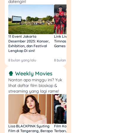
datengin!
Maybank Syariah
,
CIMB
Niaga Syariah
.
Dengan
bank emas
, kamu
bisa simpan emas dengan
lebih aman dan praktis,
11 Event Jakarta
Link Live Streaming
Link Live Streamin
Desember 2025: Konser,
Timnas vs Filipina SEA
Timnas Indonesia U
sekaligus dapetin cuan
Exhibition, dan Festival
Games Malam Ini, Gratis!
Zambia U17 Nanti 
lewat investasi yang lebih
Lengkap Di sini!
Gratis & Legal Tanp
terarah. Gimana, tertarik
Login!
8 bulan yang lalu
8 bulan yang lalu
9 bulan yang lalu
buat mulai simpan emas di
bullion bank
? 😉💛
🍿 Weekly Movies
Nonton apa minggu ini? Yuk
lihat daftar film bioskop &
Bank Emas, Solusi
streaming yang lagi rame!
Investasi dan
Kemandirian Ekonomi
Lisa BLACKPINK Syuting
Film Komedi Indonesia
Film Avatar: Fire an
Film di Tangerang, Berapa
Terbaru 2026, Siap Ngakak
Segini Budget Prod