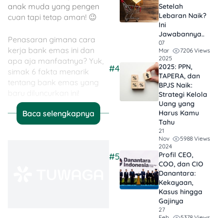
anak muda yang pengen
Setelah
Lebaran Naik?
cuan tapi tetap aman! 😉
Ini
Jawabannya..
Penasaran gimana cara
07
kerja bank emas ini dan
7206 Views
Mar
2025
apa aja manfaatnya? Yuk,
2025: PPN,
#4
simak 6 fakta menarik
TAPERA, dan
tentang bank emas yang
BPJS Naik:
baru diluncurkan ini!
Strategi Kelola
Uang yang
Baca selengkapnya
Harus Kamu
6 Fakta Peluncuran
Tahu
Bank Emas oleh
21
5988 Views
Presiden Prabowo
Nov
2024
Subianto
Profil CEO,
#5
COO, dan CIO
Danantara:
Kekayaan,
Kasus hingga
Gajinya
27
5378 Views
Feb