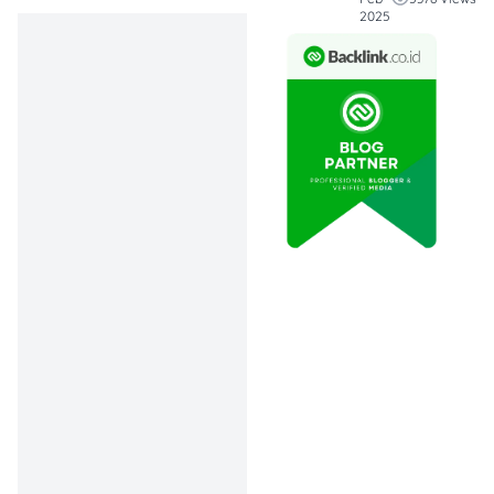
2025
Peresmian bank emas
(sumber: Prokal)
Sebelum kamu mulai
investasi atau simpan emas
di bank emas, yuk simak
dulu 6 fakta menarik
tentang peluncuran bullion
bank oleh Presiden
Prabowo Subianto! 🏦✨
1. Layanan Bank Emas
di Pegadaian dan Bank
Syariah Indonesia
Dua BUMN, Pegadaian dan