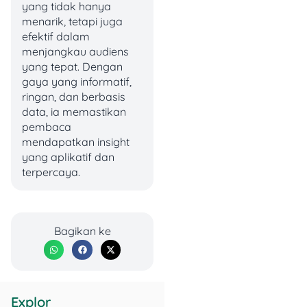
yang tidak hanya
4. Mewujudkan Asta
menarik, tetapi juga
Cita Prabowo Subianto
efektif dalam
menjangkau audiens
Salah satu Asta Cita
yang tepat. Dengan
Presiden Prabowo adalah
gaya yang informatif,
hilirisasi sumber daya alam
ringan, dan berbasis
dan kemandirian ekonomi.
data, ia memastikan
Lewat bank emas,
pembaca
Indonesia nggak cuma
mendapatkan insight
ekspor emas mentah, tapi
yang aplikatif dan
juga bisa mengolah dan
terpercaya.
mengelola emas sendiri
sebelum diekspor. Plus,
masyarakat bisa makin
mudah nabung, beli, dan
Bagikan ke
simpan emas dengan
aman! 🇮🇩✨
5. Buka 1,8 Juta
Explor
Lapangan Kerja Baru