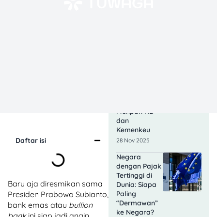
14 Instansi
Akan Buka
Seleksi CPNS
2026, Bersiap!
02 Dec 2025
CPNS 2026
Kapan
Dibuka? Ini
Jawaban
Kepala BKN,
Menpan RB
dan
Kemenkeu
Daftar isi
28 Nov 2025
Negara
dengan Pajak
Tertinggi di
Baru aja diresmikan sama
Dunia: Siapa
Presiden Prabowo Subianto,
Paling
“Dermawan”
bank emas atau
bullion
ke Negara?
bank
ini siap jadi angin