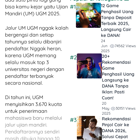
12 Game
#1
bisa kamu kejar yaitu Ujian
Penghasil Uang
Mandiri (UM) UGM 2025.
Tanpa Deposit
Terbaik 2025,
Jalur UM UGM nggak kalah
Langsung Cair
bergengsi dan setiap
ke DANA!
24
tahunnya selalu dibanjiri
74562 Views
Jun
pendaftar. Nggak heran,
2025
karena UGM memang
20+
#2
selalu masuk top 3
Rekomendasi
Game
universitas negeri dengan
Penghasil Uang
pendaftar terbanyak
Langsung ke
secara nasional.
DANA Tanpa
Iklan​: Pasti
Di tahun ini, UGM
Cuan!
20
menyisihkan 3.670 kuota
30151 Views
May
untuk penerimaan
2025
mahasiswa baru melalui
Rekomendasi
#3
jalur ujian mandiri.
Pinjol Cair ke
DANA 2026,
Pendaftarannya sendiri
Solusi Cepat
masih dibuka hingga 10