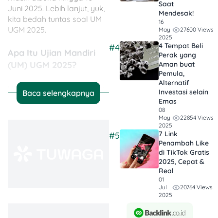
Saat
Juni 2025. Lebih lanjut, yuk,
Mendesak!
kita bedah tuntas soal UM
16
UGM 2025.
27600 Views
May
2025
4 Tempat Beli
#4
Apa Itu Ujian Mandiri
Perak yang
(UM) UGM 2025?
Aman buat
Pemula,
Alternatif
UM UGM 2025 adalah jalur
Investasi selain
Baca selengkapnya
seleksi masuk UGM
Emas
menggunakan metode
08
22854 Views
May
Computer-Based Test
2025
(CBT). Dulunya, jalur ini
7 Link
#5
disebut dengan istilah UTUL
Penambah Like
atau Ujian Tertulis. Di seleksi
di TikTok Gratis
2025, Cepat &
ini, peserta akan diuji
Real
dengan tiga materi utama
01
yaitu Tes Kemampuan
20764 Views
Jul
Dasar Umum (TKDU), Tes
2025
Potensi, dan Tes
Kemampuan Akademik