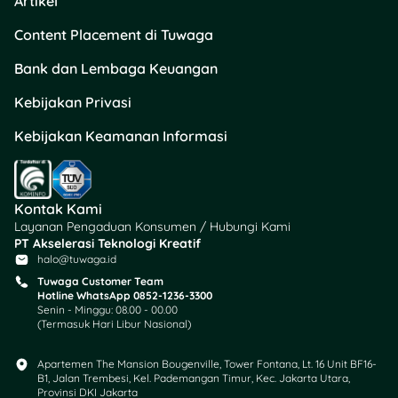
Artikel
kaget.
Content Placement di Tuwaga
4. Atur Waktu dan
Bank dan Lembaga Keuangan
Mental
Kebijakan Privasi
Durasi mengerjakan soal
Kebijakan Keamanan Informasi
UM UGM itu sekitar 195
menit (3 jam 15 menit) untuk
total 160 soal. Jadi kamu
harus pandai mengatur
Kontak Kami
waktu saat ngerjain soal.
Layanan Pengaduan Konsumen / Hubungi Kami
Plus, tetap tenang dan
PT Akselerasi Teknologi Kreatif
jangan panik supaya kamu
halo@tuwaga.id
nggak salah fokus.
Tuwaga Customer Team
Hotline WhatsApp 0852-1236-3300
Senin - Minggu: 08.00 - 00.00
5. Rajin Cek Info Resmi
(Termasuk Hari Libur Nasional)
Follow
akun Instagram
Apartemen The Mansion Bougenville, Tower Fontana, Lt. 16 Unit BF16-
resmi UGM atau cek
B1, Jalan Trembesi, Kel. Pademangan Timur, Kec. Jakarta Utara,
Provinsi DKI Jakarta
berkala situs
um.ugm.ac.id