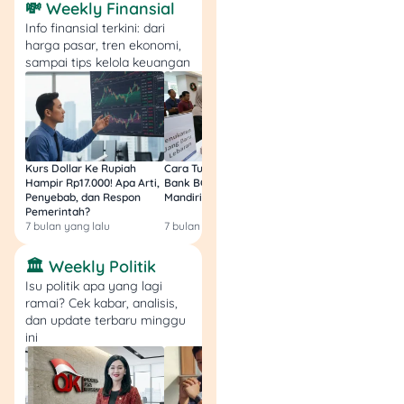
utama UGM yang berpusat
💸 Weekly Finansial
di Yogyakarta.
Info finansial terkini: dari
harga pasar, tren ekonomi,
sampai tips kelola keuangan
Baca Juga:
Daftar
Biaya Kuliah
Universitas Negeri
Termurah di
Indonesia
Kurs Dollar Ke Rupiah
Cara Tukar Uang Baru di
Bansos Jabar Tahap
Hampir Rp17.000! Apa Arti,
Bank BCA (Umum, BNI,
Masih Bisa Cair Awa
Penyebab, dan Respon
Mandiri, BRI, dan BSI) 2026!
Ini Jawaban & Cara
Pemerintah?
Resmi
Tips Lulus Ujian Mandiri
7 bulan yang lalu
7 bulan yang lalu
7 bulan yang lalu
UGM 2025
🏛️ Weekly Politik
Isu politik apa yang lagi
Siapa bilang lulus UGM itu
ramai? Cek kabar, analisis,
hanya untuk peserta yang
dan update terbaru minggu
“pinter banget”? Kunci
ini
suksesnya nggak cuma
otak, tapi juga strategi dan
mental baja. Nih, beberapa