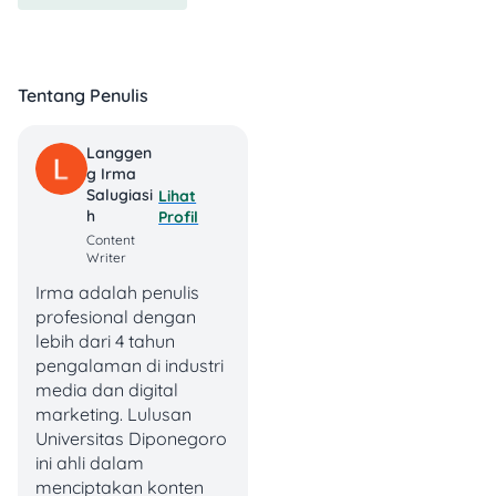
Annual Fee
Bunga
Rp300.000 (Gratis tah
3% - 5% per bulan
pertama)
Pencairan Maksimum
Tentang Penulis
Konversi Poin
Rp30.000.000
Setiap transaksi Rp20
mendapat 1 Livin' Poin
Tenor
Langgen
G Irma
6 - 30 bulan
Cashback
Salugiasi
Lihat
Data tidak tersedia
H
Profil
Content
Writer
Irma adalah penulis
Jadwal UM CBT UGM
profesional dengan
2025
lebih dari 4 tahun
pengalaman di industri
Tes ujian mandiri CBT UGM
media dan digital
tahun ini hanya diadakan di
marketing. Lulusan
Yogyakarta dan Jakarta.
Universitas Diponegoro
Dilansir dari situs resmi
ini ahli dalam
UGM
menciptakan konten
, berikut jadwal