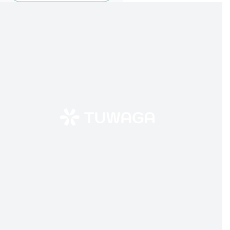
ujian mandiri UGM, masih
ada cukup waktu untuk
menyiapkan berkas dan
daftar, nih. Lantas, apa saja
dokumen dan persyaratan
yang harus dipenuhi?
Pendaftaran UM UGM
2025
Biar nggak bingung,
Tuwaga sudah rangkum
panduan lengkap cara
daftar UM UGM 2025:
Syarat Umum:
Siswa kelas 12 atau
lulusan
SMA/MA/SMK/seder