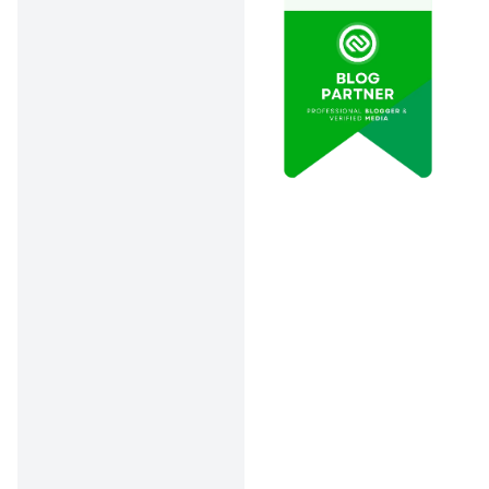
(TKA) dengan dua mata
pelajaran pendukung
jurusan.
Menariknya, hasil dari UM
UGM CBT ini akan
digabungkan dengan skor
UTBK kamu. Jadi, semakin
baik skor UTBK-mu,
semakin besar peluang
kamu untuk lulus.
Ada yang berbeda dari UM
UGM 2025 dan tahun
sebelum sebelumnya, yaitu:
Tes hanya diadakan
di dua kota yaitu