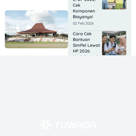
Cek
Komponen
Biayanya!
02 Feb 2026
Cara Cek
Bantuan
SimPel Lewat
HP 2026:
Mudah untuk
Siswa &
Orang Tua
Siswa
30 Jan 2026
Syarat
Beasiswa
LPDP S1, S2, S3
Dalam Negeri
2026 Terbaru
23 Jan 2026
Cara Aktivasi