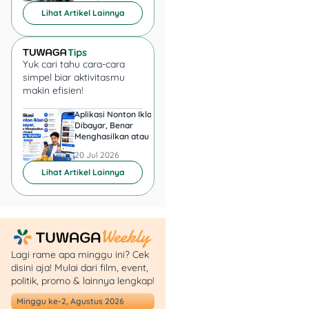
UTBK 2025.
Lihat Artikel Lainnya
Langkah Pendaftaran:
Yuk cari tahu cara-cara
Buka situs resmi
simpel biar aktivitasmu
https://um.ugm.ac.id
makin efisien!
/pendaftaran.
Buat akun dan
login
,
Aplikasi Nonton Iklan
Aplikasi Penghasil 
Dibayar, Benar
Minta KTP, Aman ata
lalu isi data diri dan
Menghasilkan atau Cuma
Berbahaya?
pilih dua prodi (boleh
Buang Waktu?
20 Jul 2026
20 Jul 2026
campur sarjana &
Lihat Artikel Lainnya
sarjana terapan).
Upload
dokumen
syarat (surat
keterangan/ijazah,
foto, dll), lalu kunci
data.
Lagi rame apa minggu ini? Cek
Pilih lokasi ujian
disini aja! Mulai dari film, event,
politik, promo & lainnya lengkap!
(Jogja atau Jakarta)
dan dapatkan kode
Minggu ke-2, Agustus 2026