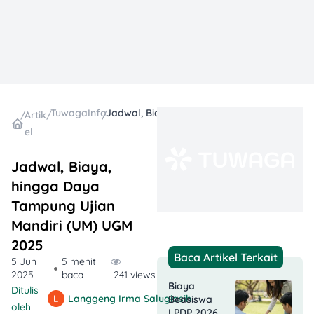
TuwagaInfo
Jadwal, Biaya, hingga Daya Tampung Ujian Mandiri (UM) UGM 2025
/
Artik
/
/
el
Jadwal, Biaya,
hingga Daya
Tampung Ujian
Mandiri (UM) UGM
2025
Baca Artikel Terkait
5 Jun
5 menit
2025
baca
241 views
Biaya
Ditulis
Langgeng Irma Salugiasih
Beasiswa
oleh
LPDP 2026,