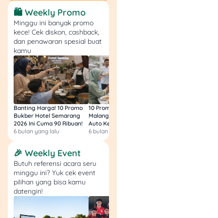
pembayaran.
🛍️ Weekly Promo
Bayar biaya
Minggu ini banyak promo
pendaftaran lewat
kece! Cek diskon, cashback,
bank/
virtual account
.
dan penawaran spesial buat
Setelah bayar, cetak
kamu
Bukti Peserta Ujian.
Cetak Kartu Ujian 3
hari sebelum tes
dimulai (pukul 15.00
WIB).
Banting Harga! 10 Promo
10 Promo Bukber Hotel
Intip 10 Promo Buk
Ikuti tes sesuai
Bukber Hotel Semarang
Malang 2026: Start 75rb,
Hotel Surabaya 202
jadwal yang tertera.
2026 Ini Cuma 90 Ribuan!
Auto Kenyang!
Sultan Harga 100rb
Cek hasil seleksi
6 bulan yang lalu
6 bulan yang lalu
6 bulan yang lalu
tanggal 19 Juli 2025.
🎉 Weekly Event
Biaya Pendaftaran UM
Butuh referensi acara seru
minggu ini? Yuk cek event
UGM 2025
pilihan yang bisa kamu
datengin!
Sama seperti seleksi jalur
ujian mandiri di perguruan