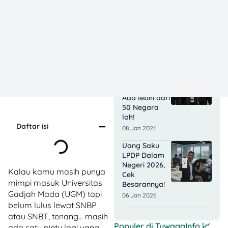
Rekening
SimPel BRI
untuk PIP
2026, Terakhir
31 Januari!
13 Jan 2026
Uang Saku
LPDP Luar
Negeri 2026:
Ada lebih dari
50 Negara
loh!
Daftar isi
08 Jan 2026
Uang Saku
LPDP Dalam
Negeri 2026,
Kalau kamu masih punya
Cek
mimpi masuk Universitas
Besarannya!
Gadjah Mada (UGM) tapi
06 Jan 2026
belum lulus lewat SNBP
atau SNBT, tenang… masih
Populer di
TuwagaInfo
📈
ada satu pintu lagi yang