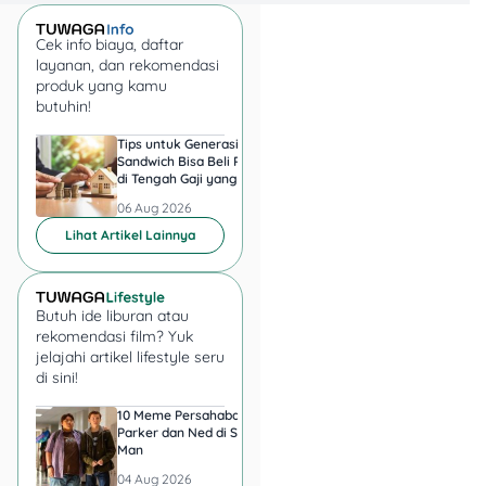
ajat/Paket C,
maksimal usia 25
Cek info biaya, daftar
tahun per 1 Juli 2025.
layanan, dan rekomendasi
Lulusan dua tahun
produk yang kamu
butuhin!
terakhir juga boleh
daftar.
Tips untuk Generasi
Harga Emas 6 Agust
Punya prestasi
Sandwich Bisa Beli Rumah
2026, Antam hingga
di Tengah Gaji yang
di Pegadaian Berger
akademik yang
Harus Terbagi
Berapa?
stabil.
06 Aug 2026
06 Aug 2026
Wajib punya salah
Lihat Artikel Lainnya
satu dari dokumen:
Surat keterangan
kelas 12 / SKL
Butuh ide liburan atau
(dengan foto &
rekomendasi film? Yuk
stempel resmi
jelajahi artikel lifestyle seru
sekolah)
di sini!
Ijazah (untuk
10 Meme Persahabatan
7 Meme Halu Jadi Sp
lulusan 2 tahun
Parker dan Ned di Spider-
Man setelah Nonton
terakhir)
Man
Harus punya nilai
04 Aug 2026
04 Aug 2026