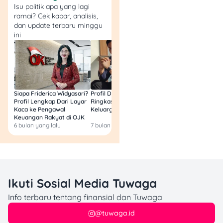
Isu politik apa yang lagi
ramai? Cek kabar, analisis,
dan update terbaru minggu
ini
Siapa Friderica Widyasari?
Profil Darma Mangkuluhur:
BLT Kesra 2026 Aka
Profil Lengkap Dari Layar
Ringkas Latar Belakang
Lagi? Ini Fakta Res
Kaca ke Pengawal
Keluarga dan Bisnisnya
Keuangan Rakyat di OJK
6 bulan yang lalu
7 bulan yang lalu
8 bulan yang lalu
Ikuti Sosial Media Tuwaga
Info terbaru tentang finansial dan Tuwaga
@tuwaga.id