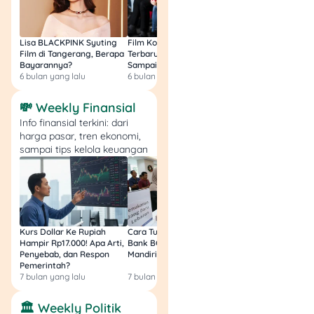
produk keuangan
yang kamu butuhin,
cepat dan aman!
Lisa BLACKPINK Syuting
Film Komedi Indonesia
Film Avatar: Fire an
Film di Tangerang, Berapa
Terbaru 2026, Siap Ngakak
Segini Budget Prod
Bayarannya?
Sampai Sakit Perut!
dan Pendapatanny
Yuk, cek Tuwaga sekarang
6 bulan yang lalu
6 bulan yang lalu
8 bulan yang lalu
juga dan mulai kelola
keuanganmu lebih bijak!
💸 Weekly Finansial
Info finansial terkini: dari
harga pasar, tren ekonomi,
sampai tips kelola keuangan
Kurs Dollar Ke Rupiah
Cara Tukar Uang Baru di
Bansos Jabar Tahap
Hampir Rp17.000! Apa Arti,
Bank BCA (Umum, BNI,
Masih Bisa Cair Awa
Penyebab, dan Respon
Mandiri, BRI, dan BSI) 2026!
Ini Jawaban & Cara
Pemerintah?
Resmi
7 bulan yang lalu
7 bulan yang lalu
7 bulan yang lalu
🏛️ Weekly Politik