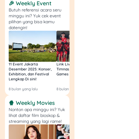
🎉 Weekly Event
terpercaya), langsung aja
Butuh referensi acara seru
ke
Tuwaga
!
minggu ini? Yuk cek event
pilihan yang bisa kamu
Mau investasi cerdas, apply
datengin!
produk keuangan, atau
sekadar cari insight biar
makin paham dunia
finansial?
Tuwaga
tempatnya! Di sini kamu
11 Event Jakarta
Link Live Streaming
Link Live Streamin
bisa:
Desember 2025: Konser,
Timnas vs Filipina SEA
Timnas Indonesia U
Exhibition, dan Festival
Games Malam Ini, Gratis!
Zambia U17 Nanti 
Lengkap Di sini!
Gratis & Legal Tanp
Bandingin produk
Login!
8 bulan yang lalu
8 bulan yang lalu
9 bulan yang lalu
kayak kartu kredit,
tabungan, deposito,
🍿 Weekly Movies
KTA,
dana tunai
Nonton apa minggu ini? Yuk
properti
& kendaraan
lihat daftar film bioskop &
Baca artikel seru dan
streaming yang lagi rame!
edukatif tentang
keuangan
Apply
langsung