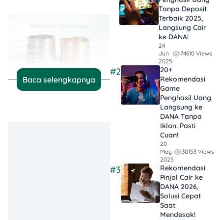
Tanpa Deposit
Terbaik 2025,
Langsung Cair
ke DANA!
24
74610 Views
Jun
2025
20+
#2
Rekomendasi
Baca selengkapnya
Sumber:
Geology In
Game
Penghasil Uang
Langsung ke
Emas putih
atau
white gold
DANA Tanpa
itu bukan emas palsu, ya.
Iklan​: Pasti
Emas putih adalah
Cuan!
campuran emas murni
20
dengan logam lain seperti
30153 Views
May
2025
palladium, perak, atau
Rekomendasi
#3
nikel
. Campurannya bikin
Pinjol Cair ke
warna emas jadi putih
DANA 2026,
keperakan dan lebih kuat.
Solusi Cepat
Saat
Mendesak!
Nah, meskipun sama-sama