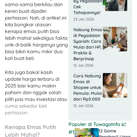
by Pegadaian:
sama-sama berkilau dan
Cek
keren buat dijadiin
Tahapannya!
perhiasan. Nah, di artikel ini
23 Jan 2026
kita bongkar alasan
Nabung Emas
kenapa emas putih bisa
di Pegadaian
lebih mahal sekaligus fakta
Syariah: Cara
unik di balik harganya yang
Mulai dari HP,
bisa bikin kamu mikir dua
Praktis &
kali buat beli.
Berprinsip
12 Jan 2026
Kita juga bakal kasih
Cara Nabung
update harga terbaru di
Emas di
2025 biar kamu makin
Shopee untuk
paham dan nggak salah
Pemula: Mulai
pilih pas mau investasi atau
dari Rp5.000
cuma sekedar beli
12 Jan 2026
perhiasan.
Populer di
TuwagaInfo
📈
Kenapa Emas Putih
12 Game
#1
Lebih Mahal?
Penghasil Uang