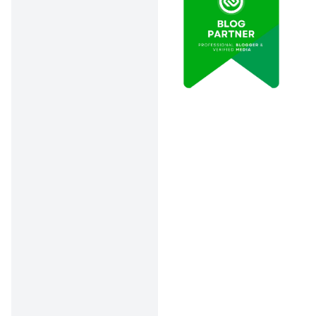
palladium itu
harganya selangit
dibanding tembaga
atau perak yang
biasa dipakai buat
emas kuning.
Tampilan modern &
trendi
Anak muda dan
pecinta fashion
sekarang lebih suka
emas putih karena
lebih match sama
berlian dan tampak
“kekinian”.
Biaya perawatan
lebih tinggi
Biar tetap kinclong,
emas putih butuh re-
plating rhodium rutin.