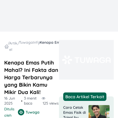
TuwagaInfo
Kenapa Emas Putih Mahal? Ini Fakta dan Harga Terbarunya yang Bikin Kamu Mikir Dua Kali!
/
Artik
/
/
el
Kenapa Emas Putih
Mahal? Ini Fakta dan
Harga Terbarunya
yang Bikin Kamu
Mikir Dua Kali!
Baca Artikel Terkait
16 Jun
3 menit
2025
baca
125 views
Cara Cetak
Ditulis
Tuwaga
Emas Fisik di
oleh
Tring! by