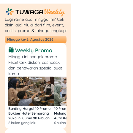
Beli Emas Putih, Worth
Lagi rame apa minggu ini? Cek
It Nggak?
disini aja! Mulai dari film, event,
politik, promo & lainnya lengkap!
Kalau kamu suka gaya
Minggu ke-2, Agustus 2026
modern dan mau
perhiasan tahan lama,
🛍️ Weekly Promo
emas putih bisa jadi pilihan
Minggu ini banyak promo
cerdas!
Meski harganya
kece! Cek diskon, cashback,
sedikit lebih mahal,
dan penawaran spesial buat
tampilannya mewah dan
kamu
nilainya tetap stabil buat
jangka panjang. Tapi
pastikan kamu siap juga
buat merawatnya secara
rutin, ya!
Banting Harga! 10 Promo
10 Promo Bukber Hotel
Intip 10 Promo Buk
Bukber Hotel Semarang
Malang 2026: Start 75rb,
Hotel Surabaya 202
2026 Ini Cuma 90 Ribuan!
Auto Kenyang!
Sultan Harga 100rb
Nah, kalau kamu lagi nyari
6 bulan yang lalu
6 bulan yang lalu
6 bulan yang lalu
info finansial yang nggak
bikin ngantuk (tapi tetep