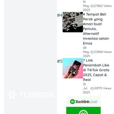
16
emas 14K atau 18K kayak
27602 Views
May
emas kuning,
harga emas
2025
4 Tempat Beli
#4
putih bisa lebih tinggi
Perak yang
karena:
Aman buat
Pemula,
Alternatif
Investasi selain
Proses pelapisan
Emas
rhodium
08
Ini pelapis tambahan
22858 Views
May
2025
yang bikin
7 Link
#5
permukaan emas
Penambah Like
putih jadi super
di TikTok Gratis
mengilap dan anti
2025, Cepat &
gores. Tapi… proses
Real
01
ini mahal dan perlu
20775 Views
Jul
diulang beberapa
2025
tahun sekali.
Campuran logam
premium
Logam kayak