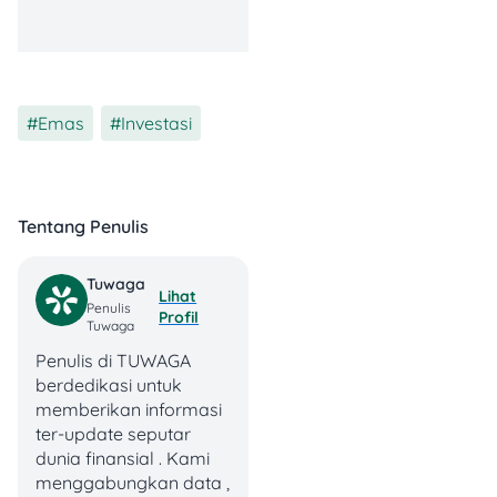
Ini bikin total cost-
nya lebih tinggi
dalam jangka
panjang.
Emas
,
Investasi
Baca Juga:
Harga
Emas Dinar: Apa
Bedanya Sama
Tentang Penulis
Emas Batangan?
Tuwaga
Lihat
Harga Emas Terbaru
Penulis
Profil
Tuwaga
2025
Penulis di TUWAGA
berdedikasi untuk
Berdasarkan harga terbaru
memberikan informasi
di bulan Juni 2025, berikut
ter-update seputar
kisaran harga emas putih
dunia finansial . Kami
per gram berdasarkan
menggabungkan data ,
kadar karatnya: