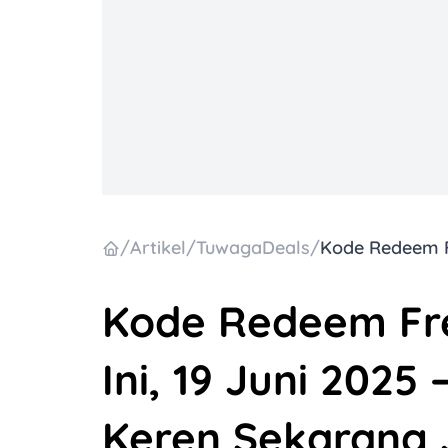
/
Artikel
/
TuwagaDeals
/
Kode Redeem Fre
Ini, 19 Juni 202
Keren Sekarang 