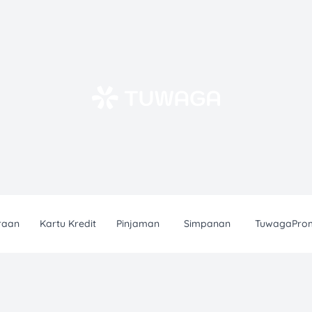
raan
Kartu Kredit
Pinjaman
Simpanan
TuwagaPro