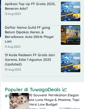
Aplikasi Top Up FF Gratis 2025,
Beneran Ada?
13 Aug 2025
Daftar Nama Guild FF yang
Belum Dipakai, Keren, &
Berwibawa: Auto Dilirik Player
Lain
11 Aug 2025
31 Kode Redeem FF Gratis dari
Garena, Edisi 1 Agustus 2025
(Updated)
01 Aug 2025
Populer di
TuwagaDeals
📈
10 Souvenir Pernikahan Elegan
#1
ala Luna Maya & Maxime, Tapi
Versi Low Budget
218893 Views
10 May 2025