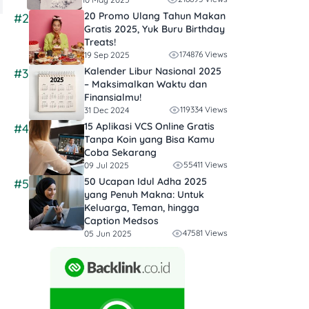
20 Promo Ulang Tahun Makan
#2
Gratis 2025, Yuk Buru Birthday
Treats!
174876 Views
19 Sep 2025
Kalender Libur Nasional 2025
#3
– Maksimalkan Waktu dan
Finansialmu!
119334 Views
31 Dec 2024
15 Aplikasi VCS Online Gratis
#4
Tanpa Koin yang Bisa Kamu
Coba Sekarang
55411 Views
09 Jul 2025
50 Ucapan Idul Adha 2025
#5
yang Penuh Makna: Untuk
Keluarga, Teman, hingga
Caption Medsos
47581 Views
05 Jun 2025