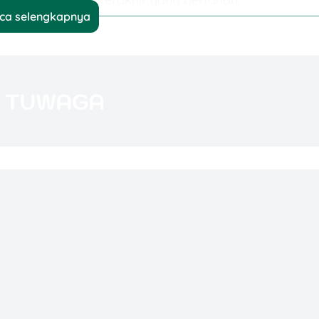
ca selengkapnya
alah
airdrop
, yaitu paket bantuan berisi senjata dan
i pesawat. Pemain bisa melihat lokasi airdrop melalu
 Ketika semua item dalam airdrop telah diambil,
Fire?
” dari Garena buat kamu yang setia main. Isinya?
it karakter, voucher, sampai item langka yang bikin
de redeem?