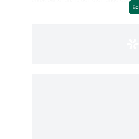
Ba
Salah satu fitur menarik dari game ini ad
perlengkapan penting yang dijatuhkan dar
cahaya kuning vertikal
sebagai penanda.
cahaya tersebut akan padam.
Apa Saja Kegunaan Kode Redeem Free 
Kode redeem itu semacam “hadiah kejutan
Bisa macam-macam! Ada skin senjata, outf
kamu makin kece di arena.
Kenapa wajib banget buruan klaim ko