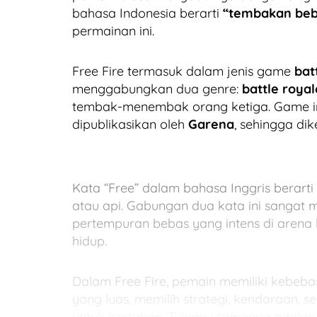
bahasa Indonesia berarti
“tembakan beb
permainan ini.
Free Fire termasuk dalam jenis game
bat
menggabungkan dua genre:
battle royal
tembak-menembak orang ketiga. Game i
dipublikasikan oleh
Garena
, sehingga di
Kata “Free” dalam bahasa Inggris berarti
atau api. Gabungan dua kata ini sanga
pertempuran bebas yang intens di arena
hidup.
Dalam Free Fire, pemain memiliki kebeba
yang luas, memilih strategi, kendaraan,
untuk bertahan. Tujuan utamanya adalah 