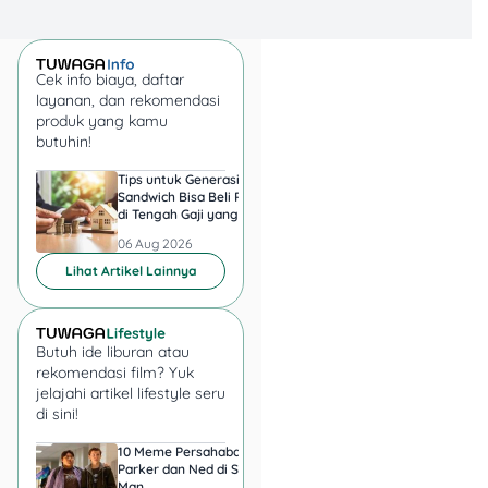
HP/email + kata
sandi
Lupa password? Klik
Cek info biaya, daftar
“Lupa Kata Sandi?”
layanan, dan rekomendasi
buat reset via OTP
produk yang kamu
Kalau sudah login,
butuhin!
langsung pilih
transportasi & lanjut
Tips untuk Generasi
Harga Emas 6 Agust
Sandwich Bisa Beli Rumah
2026, Antam hingga
reservasi tiket!
di Tengah Gaji yang
di Pegadaian Berger
Harus Terbagi
Berapa?
06 Aug 2026
06 Aug 2026
3. Cara Reservasi Tiket
Lihat Artikel Lainnya
Mudik Jasa Raharja
2025
Butuh ide liburan atau
Mau amankan tiket mudik?
rekomendasi film? Yuk
Ini langkah-langkahnya:
jelajahi artikel lifestyle seru
di sini!
Pilih moda
10 Meme Persahabatan
7 Meme Halu Jadi Sp
transportasi
– Mau
Parker dan Ned di Spider-
Man setelah Nonton
naik
bus atau kereta
Man