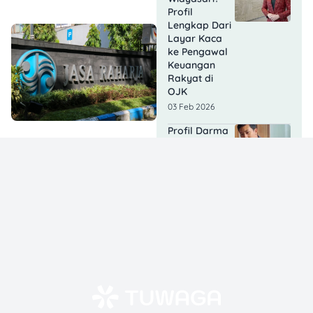
Profil
Lengkap Dari
Layar Kaca
ke Pengawal
Keuangan
Rakyat di
OJK
03 Feb 2026
Profil Darma
Mangkuluhur:
Ringkas Latar
Belakang
Keluarga dan
Bisnisnya
13 Jan 2026
BLT Kesra
2026 Akan
Cair Lagi? Ini
Fakta
Resminya!
24 Dec 2025