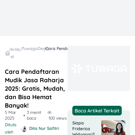
TuwagaDeals
Cara Pendaftaran Mudik Jasa Raharja 2025: Gratis, Mudah, dan Bisa Hemat Banyak!
/
Artik
/
/
el
Cara Pendaftaran
Mudik Jasa Raharja
2025: Gratis, Mudah,
dan Bisa Hemat
Banyak!
Baca Artikel Terkait
5 Mar
3 menit
2025
baca
100 views
Siapa
Ditulis
Dita Nur Safitri
Friderica
oleh
Widyasari?