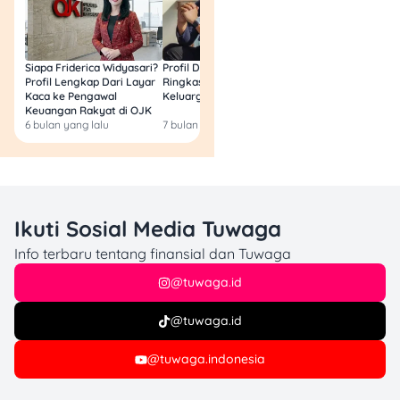
Siapa Friderica Widyasari?
Profil Darma Mangkuluhur:
BLT Kesra 2026 Aka
Profil Lengkap Dari Layar
Ringkas Latar Belakang
Lagi? Ini Fakta Res
Kaca ke Pengawal
Keluarga dan Bisnisnya
Keuangan Rakyat di OJK
6 bulan yang lalu
7 bulan yang lalu
8 bulan yang lalu
Ikuti Sosial Media Tuwaga
Info terbaru tentang finansial dan Tuwaga
@tuwaga.id
@tuwaga.id
@tuwaga.indonesia