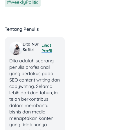
WeeklyPolitic
Buat kamu yang baru
pertama kali ikutan mudik
Tentang Penulis
gratis dari Jasa Raharja,
wajib bikin akun dulu nih:
Dita Nur
Lihat
Safitri
Profil
Dita adalah seorang
penulis profesional
yang berfokus pada
SEO content writing dan
copywriting. Selama
lebih dari dua tahun, ia
telah berkontribusi
dalam membantu
bisnis dan media
menciptakan konten
yang tidak hanya