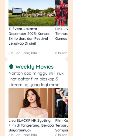
Tuwaga
biar nggak
ketinggalan
update
penting
lainnya! Cek juga daftar
kartu kredit buat pengguna
11 Event Jakarta
Link Live Streaming
Link Live Streamin
transportasi
, banyak
Desember 2025: Konser,
Timnas vs Filipina SEA
Timnas Indonesia U
promonya!
Exhibition, dan Festival
Games Malam Ini, Gratis!
Zambia U17 Nanti 
Lengkap Di sini!
Gratis & Legal Tanp
Login!
8 bulan yang lalu
8 bulan yang lalu
9 bulan yang lalu
🍿 Weekly Movies
Nonton apa minggu ini? Yuk
lihat daftar film bioskop &
streaming yang lagi rame!
Lisa BLACKPINK Syuting
Film Komedi Indonesia
Film Avatar: Fire an
Film di Tangerang, Berapa
Terbaru 2026, Siap Ngakak
Segini Budget Prod
Bayarannya?
Sampai Sakit Perut!
dan Pendapatanny
6 bulan yang lalu
6 bulan yang lalu
8 bulan yang lalu