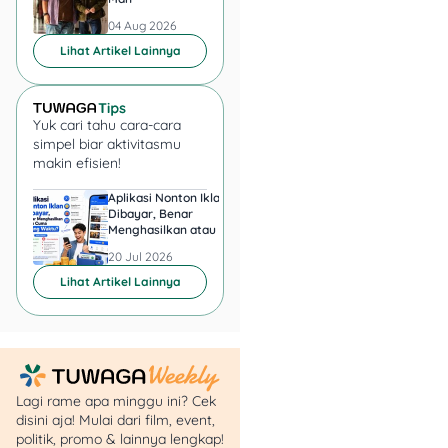
api
? Sesuaikan
04 Aug 2026
04 Aug 2026
dengan kebutuhan
Lihat Artikel Lainnya
kamu🚌
Tentukan kota
tujuan
– Pastikan
pilih rute yang sesuai
Yuk cari tahu cara-cara
simpel biar aktivitasmu
📍
makin efisien!
Isi data diri &
penumpang lain
–
Aplikasi Nonton Iklan
Aplikasi Penghasil 
Jangan sampai ada
Dibayar, Benar
Minta KTP, Aman ata
Menghasilkan atau Cuma
Berbahaya?
yang kelewatan ya!
Buang Waktu?
📝
20 Jul 2026
20 Jul 2026
Tunggu verifikasi
Lihat Artikel Lainnya
sistem
– Kalau data
valid, kamu bakal
dapet konfirmasi⏳
Cek kode
booking/e-ticket
–
Lagi rame apa minggu ini? Cek
Simpan baik-baik, ini
disini aja! Mulai dari film, event,
bakal jadi tiket resmi
politik, promo & lainnya lengkap!