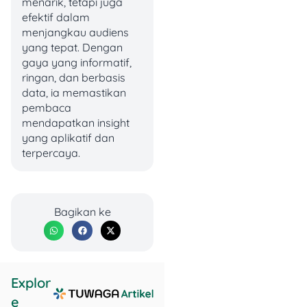
menarik, tetapi juga
efektif dalam
menjangkau audiens
yang tepat. Dengan
gaya yang informatif,
ringan, dan berbasis
data, ia memastikan
pembaca
mendapatkan insight
Buka situs resmi:
yang aplikatif dan
mudik.jasaraharja.co.
terpercaya.
id
Klik
“Daftar”
di
pojok kanan atas
Isi data diri sesuai
Bagikan ke
KTP:
nama lengkap,
nomor HP, email,
dan buat kata sandi
Masukkan kode
OTP
yang dikirim via SMS
Explor
untuk verifikasi akun
e