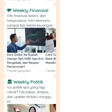
💸 Weekly Finansial
Info finansial terkini: dari
harga pasar, tren ekonomi,
sampai tips kelola keuangan
Kurs Dollar Ke Rupiah
Cara Tukar Uang Baru di
Bansos Jabar Tahap
Hampir Rp17.000! Apa Arti,
Bank BCA (Umum, BNI,
Masih Bisa Cair Awa
Penyebab, dan Respon
Mandiri, BRI, dan BSI) 2026!
Ini Jawaban & Cara
Pemerintah?
Resmi
7 bulan yang lalu
7 bulan yang lalu
7 bulan yang lalu
🏛️ Weekly Politik
Isu politik apa yang lagi
ramai? Cek kabar, analisis,
dan update terbaru minggu
ini