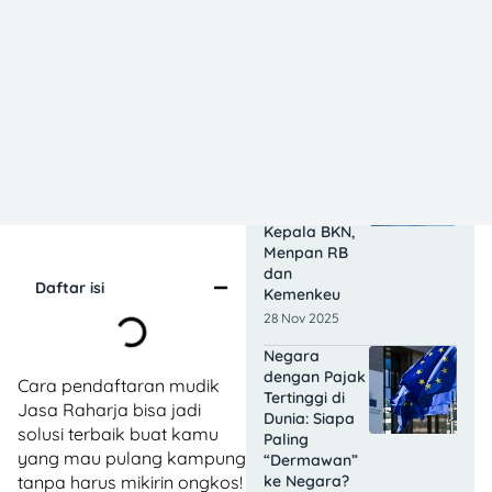
14 Instansi
Akan Buka
Seleksi CPNS
2026, Bersiap!
02 Dec 2025
CPNS 2026
Kapan
Dibuka? Ini
Jawaban
Kepala BKN,
Menpan RB
dan
Daftar isi
Kemenkeu
28 Nov 2025
Negara
dengan Pajak
Cara pendaftaran mudik
Tertinggi di
Jasa Raharja bisa jadi
Dunia: Siapa
solusi terbaik buat kamu
Paling
yang mau pulang kampung
“Dermawan”
tanpa harus mikirin ongkos!
ke Negara?