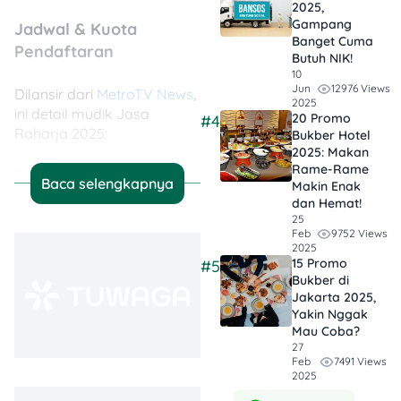
2025,
Gampang
Jadwal & Kuota
Banget Cuma
Pendaftaran
Butuh NIK!
10
12976 Views
Jun
Dilansir dari
MetroTV News
,
2025
ini detail mudik Jasa
20 Promo
#4
Raharja 2025:
Bukber Hotel
2025: Makan
Rame-Rame
📅
Pendaftaran Dibuka:
3
Baca selengkapnya
Makin Enak
Maret 2025
dan Hemat!
📅
Pendaftaran Ditutup:
17
25
Maret 2025 (atau kalau
9752 Views
Feb
2025
kuota habis duluan!)
15 Promo
#5
🚆🚌
Keberangkatan:
27
Bukber di
Maret 2025 (H-4 Lebaran)
Jakarta 2025,
📍
Tujuan:
12 kota pilihan
Yakin Nggak
Mau Coba?
27
7491 Views
Feb
2025
Jadwal Keberangkatan