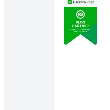
& Rute
🚌
Moda Bus
(Berangkat 27
Maret 2025)
Lokasi
Keberangkatan:
Gelora Bung Karno
(GBK)
Tujuan:
Wonogiri,
Surakarta, Klaten,
Kebumen, Purworejo,
Sragen, Boyolali,
Ngawi, Grobogan,
Lampung,
Palembang
Rute Utama:
Tol
Cipali, Tol Trans
Sumatera