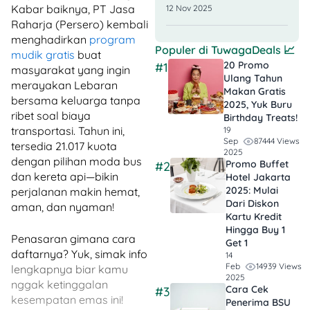
Kabar baiknya, PT Jasa
12 Nov 2025
Raharja (Persero) kembali
menghadirkan
program
Populer di
TuwagaDeals
📈
mudik gratis
buat
20 Promo
#1
masyarakat yang ingin
Ulang Tahun
merayakan Lebaran
Makan Gratis
bersama keluarga tanpa
2025, Yuk Buru
ribet soal biaya
Birthday Treats!
transportasi. Tahun ini,
19
87444 Views
Sep
tersedia 21.017 kuota
2025
dengan pilihan moda bus
Promo Buffet
#2
dan kereta api—bikin
Hotel Jakarta
2025: Mulai
perjalanan makin hemat,
Dari Diskon
aman, dan nyaman!
Kartu Kredit
Hingga Buy 1
Penasaran gimana cara
Get 1
daftarnya? Yuk, simak info
14
14939 Views
Feb
lengkapnya biar kamu
2025
nggak ketinggalan
Cara Cek
#3
kesempatan emas ini!
Penerima BSU