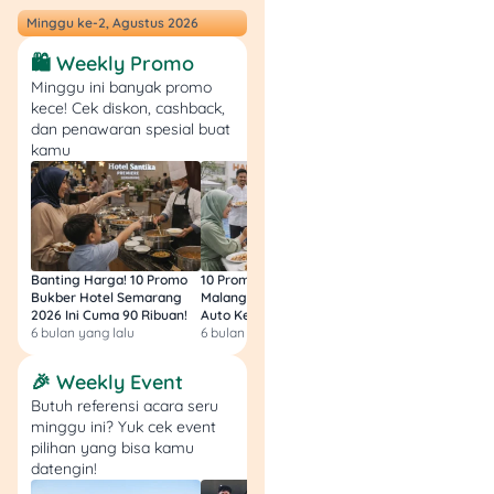
kamu!📲
Minggu ke-2, Agustus 2026
Jangan Sampai
🛍️ Weekly Promo
Kehabisan Kuota!
Minggu ini banyak promo
kece! Cek diskon, cashback,
dan penawaran spesial buat
Pendaftaran bakal ditutup
kamu
kalau kuota sudah penuh.
Jadi, jangan tunda-tunda
kalau kamu benar-benar
mau mudik gratis bareng
Jasa Raharja! Yuk, segera
Banting Harga! 10 Promo
10 Promo Bukber Hotel
Intip 10 Promo Buk
daftar dan rasakan
Bukber Hotel Semarang
Malang 2026: Start 75rb,
Hotel Surabaya 202
pengalaman mudik yang
2026 Ini Cuma 90 Ribuan!
Auto Kenyang!
Sultan Harga 100rb
nyaman, aman, dan tanpa
6 bulan yang lalu
6 bulan yang lalu
6 bulan yang lalu
beban biaya! 🎉
🎉 Weekly Event
Butuh referensi acara seru
📢 Mau lebih banyak tips
minggu ini? Yuk cek event
dan informasi seputar
pilihan yang bisa kamu
keuangan dan
investasi
datengin!
cerdas?
Stay tuned
di