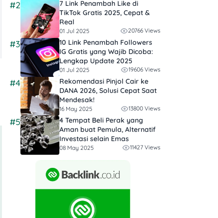
7 Link Penambah Like di
#2
TikTok Gratis 2025, Cepat &
Real
20766 Views
01 Jul 2025
10 Link Penambah Followers
#3
IG Gratis yang Wajib Dicoba:
Lengkap Update 2025
19606 Views
01 Jul 2025
Rekomendasi Pinjol Cair ke
#4
DANA 2026, Solusi Cepat Saat
Mendesak!
13800 Views
16 May 2025
4 Tempat Beli Perak yang
#5
Aman buat Pemula, Alternatif
Investasi selain Emas
11427 Views
08 May 2025