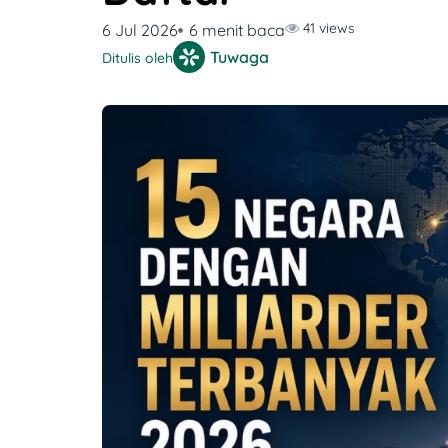
41 views
6 Jul 2026
6 menit baca
Tuwaga
Ditulis oleh