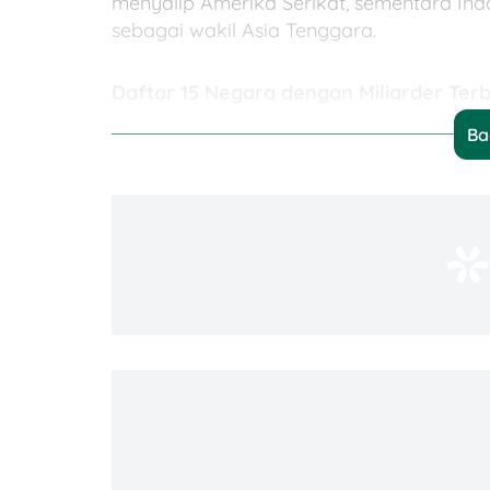
menyalip Amerika Serikat, sementara In
sebagai wakil Asia Tenggara.
Daftar 15 Negara dengan Miliarder Ter
Ba
Berikut daftar negara dengan jumlah mili
Jumlah
Peringkat
Negara
Miliarder
1
China
1.110
Amerika
2
1.000
Serikat