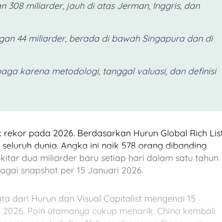
 308 miliarder, jauh di atas Jerman, Inggris, dan
gan 44 miliarder, berada di bawah Singapura dan di
aga karena metodologi, tanggal valuasi, dan definisi
 rekor pada 2026. Berdasarkan Hurun Global Rich Lis
i seluruh dunia. Angka ini naik 578 orang dibanding
itar dua miliarder baru setiap hari dalam satu tahun
agai snapshot per 15 Januari 2026.
a dari Hurun dan Visual Capitalist mengenai 15
 2026. Poin utamanya cukup menarik: China kembali