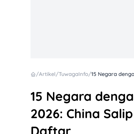
/
Artikel
/
TuwagaInfo
/
15 Negara denga
2026: China Sali
Daftar