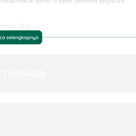
donesia masuk daftar 15 besar bersama Singapura
banyak 2026
ca selengkapnya
arder terbanyak menurut Hurun Global Rich List 2026:
Catatan Singkat
Naik 287 orang, kembali menjadi pusat
miliarder dunia
Tetap dominan lewat teknologi, pasar modal,
dan startup
Didukung konglomerasi, teknologi, manufaktur,