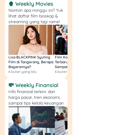
Minuman & Produk
🍿 Weekly Movies
Segar
Nonton apa minggu ini? Yuk
lihat daftar film bioskop &
streaming yang lagi rame!
Coca-
Cola/Sprite/Fanta 1
liter – Rp 8.500
Kopi Kenangan Caffe
Latte/Japanese
Matcha/Royal
Lisa BLACKPINK Syuting
Film Komedi Indonesia
Film Avatar: Fire an
Film di Tangerang, Berapa
Terbaru 2026, Siap Ngakak
Segini Budget Prod
Cheese Latte 220ml –
Bayarannya?
Sampai Sakit Perut!
dan Pendapatanny
Rp 6.900
6 bulan yang lalu
6 bulan yang lalu
8 bulan yang lalu
Indomilk Susu Cair
Full Cream/Cokelat
💸 Weekly Finansial
950ml – dari Rp
Info finansial terkini: dari
19.500 → Rp 17.500
harga pasar, tren ekonomi,
Cimory Fresh Milk
sampai tips kelola keuangan
UHT 250ml – dari Rp
7.500 → Rp 6.800
Oasis+ Air Minum
PH9 500ml – Beli 2