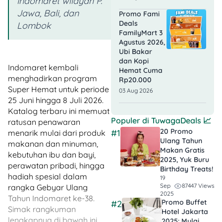
Indomaret wilayah P.
Jawa, Bali, dan
Promo Fami
Deals
Lombok
FamilyMart 3
Agustus 2026,
Ubi Bakar
dan Kopi
Indomaret kembali
Hemat Cuma
menghadirkan program
Rp20.000
Super Hemat untuk periode
03 Aug 2026
25 Juni hingga 8 Juli 2026.
Katalog terbaru ini memuat
Populer di
TuwagaDeals
📈
ratusan penawaran
20 Promo
#1
menarik mulai dari produk
Ulang Tahun
makanan dan minuman,
Makan Gratis
kebutuhan ibu dan bayi,
2025, Yuk Buru
perawatan pribadi, hingga
Birthday Treats!
hadiah spesial dalam
19
87447 Views
Sep
rangka Gebyar Ulang
2025
Tahun Indomaret ke-38.
Promo Buffet
#2
Simak rangkuman
Hotel Jakarta
lengkapnya di bawah ini.
2025: Mulai