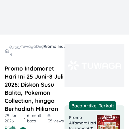
TuwagaDeals
Promo Indomaret Hari Ini 25 Juni–8 Juli 2026: Diskon Susu Balita, Pokemon Collection, hingga Berhadiah Miliaran
/
Artik
/
/
el
Promo Indomaret
Hari Ini 25 Juni–8 Juli
2026: Diskon Susu
Balita, Pokemon
Collection, hingga
Baca Artikel Terkait
Berhadiah Miliaran
29 Jun
6 menit
Promo
2026
baca
35 views
Alfamart Hari
Ditulis
Ini sampai 31