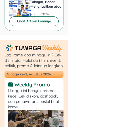
Dibayar, Benar
Minta KTP, Aman ata
Menghasilkan atau Cuma
Berbahaya?
Sweety Silver
Buang Waktu?
Rp
Rp
20 Jul 2026
20 Jul 2026
Pants
61.500
58.900
M32/L28/XL24
Lihat Artikel Lainnya
Super Hemat Spesial –
Produk Pilihan Diskon
Lagi rame apa minggu ini? Cek
Besar
disini aja! Mulai dari film, event,
politik, promo & lainnya lengkap!
Makanan & Minuman
Minggu ke-2, Agustus 2026
Ringan
🛍️ Weekly Promo
Minggu ini banyak promo
Chitato/Chitato Lite
kece! Cek diskon, cashback,
Snack Potato 68/65g
dan penawaran spesial buat
– Beli 2 Gratis 1
kamu
(Hemat 33%)
Pristine 8.6+ Air
Mineral 600ml – 2