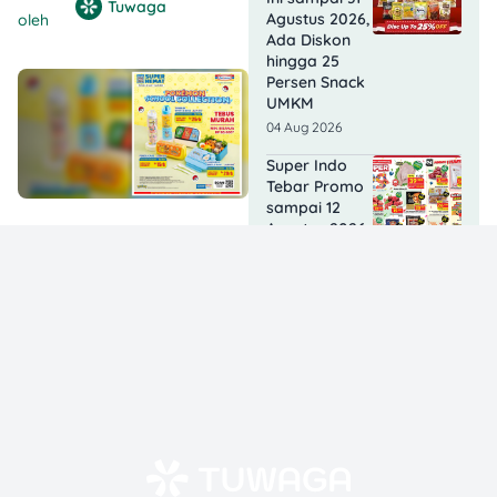
Tuwaga
Agustus 2026,
oleh
Ada Diskon
hingga 25
Persen Snack
UMKM
04 Aug 2026
Super Indo
Tebar Promo
sampai 12
Agustus 2026,
Ice Matcha
dan Ice
Espresso Jadi
Rp11.900
04 Aug 2026
Lawson Kasih
Promo
Semangat
sampai 15
Agustus 2026,
Diskon