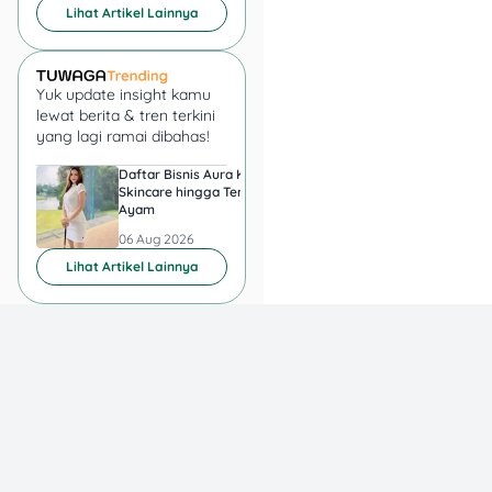
Lihat Artikel Lainnya
SGM Eksplor
Rp
Rp 86.900
3+ 1050g
91.900
Yuk update insight kamu
Lactogrow
Rp
Rp 119.900
lewat berita & tren terkini
Pro 1+ 735g
129.500
yang lagi ramai dibahas!
Daftar Bisnis Aura Kasih,
Hadiah Juara Piala
Lactogrow
Rp
Rp 103.900
Skincare hingga Ternak
Presiden 2026 Berapa
Pro 3+ 735g
112.900
Ayam
yang Diperebutkan
Persib dan Persebay
06 Aug 2026
06 Aug 2026
Hilo School
Rp
Lihat Artikel Lainnya
Chocolate
Rp 39.500
47.500
250g
Pediasure
Rp
Madu/Vanilla
Rp 329.000
374.900
800g
Morinaga Chil
Rp
Rp 169.500
Kid 3 780g
175.500