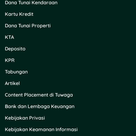
15g
8.800
(Hemat
Dana Tunai Kendaraan
30%)
Kartu Kredit
Rp
Dana Tunai Properti
My Baby Antibacterial
Rp
10.900
Wipes 2×50’s
17.700
(Hemat
KTA
35%)
Deposito
Rp
Fiesta
KPR
Rp
5.000
Sausage/Bakso/Siomay
9.500
(Hemat
Tabungan
55–65g
45%)
Artikel
Rp
Content Placement di Tuwaga
Rexona Women Deo
Rp
10.000
Roll On 45ml
22.900
(Hemat
Bank dan Lembaga Keuangan
55%)
Kebijakan Privasi
Sunlight Pencuci Piring
Rp
Rp
Kebijakan Keamanan Informasi
420/400g
17.600
15.000