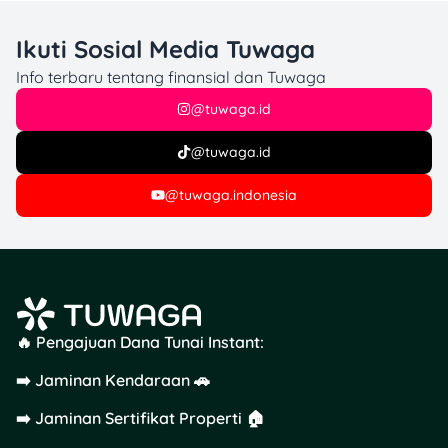
Harga
Harga
Produk
Normal
PWP
Ikuti Sosial Media Tuwaga
Rp
Info terbaru tentang finansial dan Tuwaga
Indomaret Kacang Bali
Rp
12.500
@tuwaga.id
150g
15.900
(Hemat
20%)
@tuwaga.id
Rp
@tuwaga.indonesia
Botan Sardines Premium
Rp
9.900
155g
12.800
(Hemat
20%)
Rp
Close Up/Pepsodent
Rp
14.900
FIFA 96g/95g
24.900
(Hemat
🔥 Pengajuan Dana Tunai Instant:
40%)
➡️ Jaminan Kendaraan 🚗
Rp
➡️ Jaminan Sertifikat Properti 🏠
Promina Snack Rice Puff
Rp
5.900