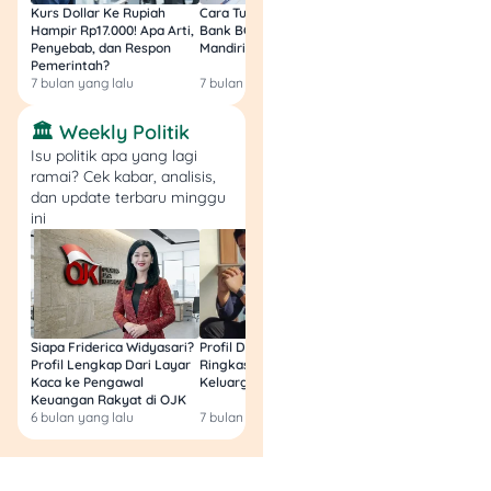
Gratis 1 (Hemat 33%)
Kurs Dollar Ke Rupiah
Cara Tukar Uang Baru di
Bansos Jabar Tahap
Green Sands Soft
Hampir Rp17.000! Apa Arti,
Bank BCA (Umum, BNI,
Masih Bisa Cair Awa
Penyebab, dan Respon
Mandiri, BRI, dan BSI) 2026!
Ini Jawaban & Cara
Drink 250ml – Beli 2
Pemerintah?
Resmi
Gratis 1 (Hemat 33%)
7 bulan yang lalu
7 bulan yang lalu
7 bulan yang lalu
🏛️ Weekly Politik
PWP Tebus Heboh –
Isu politik apa yang lagi
ramai? Cek kabar, analisis,
Purchase With
dan update terbaru minggu
Purchase
ini
Belanja min. Rp 50.000 dan
tebus produk pilihan
dengan harga spesial. Extra
diskon Rp 2.000 dengan
Siapa Friderica Widyasari?
Profil Darma Mangkuluhur:
BLT Kesra 2026 Aka
QRIS myBCA/BCA Mobile.
Profil Lengkap Dari Layar
Ringkas Latar Belakang
Lagi? Ini Fakta Res
Berlaku 1
Kaca ke Pengawal
Keluarga dan Bisnisnya
Keuangan Rakyat di OJK
produk/struk/user/periode.
6 bulan yang lalu
7 bulan yang lalu
8 bulan yang lalu