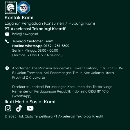
Rp
Imboost Extra Vit C & D3
Rp
15.000
Kontak Kami
4’s
24.000
(Hemat
Layanan Pengaduan Konsumen / Hubungi Kami
35%)
PT Akselerasi Teknologi Kreatif
halo@tuwaga.id
Tuwaga Customer Team
Hotline WhatsApp 0852-1236-3300
Promo Kebutuhan
Senin - Minggu: 08.00 - 00.00
(Termasuk Hari Libur Nasional)
Pribadi & Kecantikan
Apartemen The Mansion Bougenville, Tower Fontana, Lt. 16 Unit BF16-
B1, Jalan Trembesi, Kel. Pademangan Timur, Kec. Jakarta Utara,
Harga
Harga
Produk
Provinsi DKI Jakarta
Normal
Promo
Direktorat Jenderal Perlindungan Konsumen dan Tertib Niaga
Kementerian Perdagangan Republik Indonesia 0853 1111 1010
KAO Biore
Rp
(WhatsApp)​
Body
Rp
20.900
Ikuti Media Sosial Kami
Foam
27.500
(Hemat
I
T
Y
450/400ml
20%)
n
i
o
© 2025 Hak Cipta Terpelihara PT Akselerasi Teknologi Kreatif
s
k
u
Lervia
Rp
t
t
t