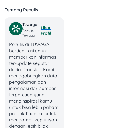
Promo Susu &
Tentang Penulis
Perlengkapan Balita –
Hemat Hingga 35%
Tuwaga
Lihat
Penulis
Profil
Ini kabar gembira buat
Tuwaga
para orang tua! Indomaret
Penulis di TUWAGA
menggelar Promo Susu &
berdedikasi untuk
Perlengkapan Balita
memberikan informasi
dengan diskon besar.
ter-update seputar
Khusus pembayaran via
dunia finansial . Kami
Indodana PayLater,
menggabungkan data ,
dapatkan tambahan diskon
pengalaman dan
Rp 10.000 (min. belanja Rp
informasi dari sumber
50.000, limit
terpercaya yang
1x/user/periode, tidak
menginspirasi kamu
berlaku di Klik Indomaret).
untuk bisa lebih paham
produk finansial untuk
Susu Formula &
mengambil keputusan
Pertumbuhan
dengan lebih bijak