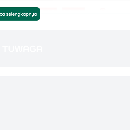
ca selengkapnya
dayat
)
uman (FMCG)
i makanan dan minuman. Produk-produk seperti
h familiar banget buat kamu.