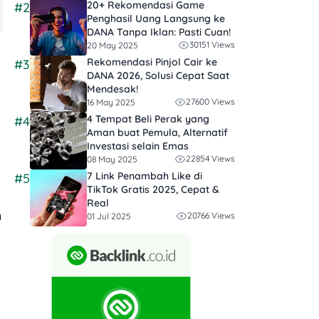
20+ Rekomendasi Game
#2
Penghasil Uang Langsung ke
DANA Tanpa Iklan​: Pasti Cuan!
30151 Views
20 May 2025
Rekomendasi Pinjol Cair ke
#3
DANA 2026, Solusi Cepat Saat
Mendesak!
27600 Views
16 May 2025
4 Tempat Beli Perak yang
#4
Aman buat Pemula, Alternatif
Investasi selain Emas
22854 Views
08 May 2025
7 Link Penambah Like di
#5
TikTok Gratis 2025, Cepat &
Real
n
20766 Views
01 Jul 2025