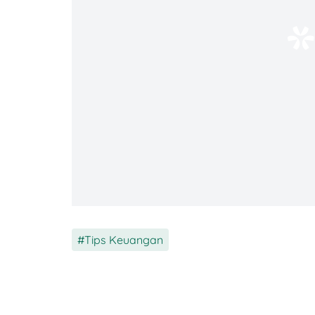
Selain mi instan, mereka juga punya pro
siap saji. Dengan jaringan distribusi yang
Indonesia.
2. PT Astra International Tbk
Tips Keuangan