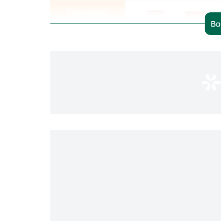
Ba
Produk Indofood CBP (Sumber:
Teguh Hi
Bidang Usaha: Makanan dan min
Revenue 2024: Rp72,59 triliun
Indofood CBP adalah raksasa di industr
Indomie, Pop Mie, dan Chitato pasti suda