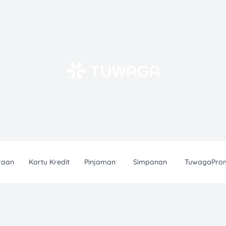
raan
Kartu Kredit
Pinjaman
Simpanan
TuwagaPro