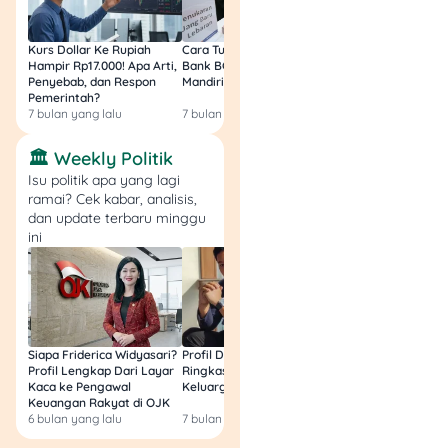
Nama
atau
usaha dan
password
Kurs Dollar Ke Rupiah
Cara Tukar Uang Baru di
Bansos Jabar Tahap
alamat
mobile
Hampir Rp17.000! Apa Arti,
Bank BCA (Umum, BNI,
Masih Bisa Cair Awa
usaha
Penyebab, dan Respon
Mandiri, BRI, dan BSI) 2026!
Ini Jawaban & Cara
banking
Pemerintah?
Resmi
7 bulan yang lalu
7 bulan yang lalu
7 bulan yang lalu
Jenis
OTP atau
kegiatan
kode
🏛️ Weekly Politik
usaha
verifikasi
Isu politik apa yang lagi
ramai? Cek kabar, analisis,
dan update terbaru minggu
Nomor CVV
Jumlah
ini
kartu
tenaga kerja
debit/kredit
Skala usaha
Permintaan
dan
transfer
karakteristik
biaya
Siapa Friderica Widyasari?
Profil Darma Mangkuluhur:
BLT Kesra 2026 Aka
Profil Lengkap Dari Layar
Ringkas Latar Belakang
Lagi? Ini Fakta Res
usaha
pendataan
Kaca ke Pengawal
Keluarga dan Bisnisnya
Keuangan Rakyat di OJK
Link APK
6 bulan yang lalu
7 bulan yang lalu
8 bulan yang lalu
Kendala
atau