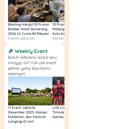
kabupaten/kota
setempat.
Jangan melanjutkan
pendataan jika
Banting Harga! 10 Promo
10 Promo Bukber Hotel
Intip 10 Promo Buk
petugas menolak
Bukber Hotel Semarang
Malang 2026: Start 75rb,
Hotel Surabaya 202
memperlihatkan
2026 Ini Cuma 90 Ribuan!
Auto Kenyang!
Sultan Harga 100rb
6 bulan yang lalu
6 bulan yang lalu
6 bulan yang lalu
identitas.
🎉 Weekly Event
Data Apa yang Wajar
Butuh referensi acara seru
Ditanyakan dalam
minggu ini? Yuk cek event
Sensus Ekonomi?
pilihan yang bisa kamu
datengin!
Sensus Ekonomi
mengumpulkan informasi
tentang kegiatan usaha.
Pertanyaan yang muncul
biasanya berkaitan dengan
11 Event Jakarta
Link Live Streaming
Link Live Streamin
Desember 2025: Konser,
Timnas vs Filipina SEA
Timnas Indonesia U
identitas usaha, jenis
Exhibition, dan Festival
Games Malam Ini, Gratis!
Zambia U17 Nanti 
kegiatan, skala usaha,
Lengkap Di sini!
Gratis & Legal Tanp
tenaga kerja, kendala
Login!