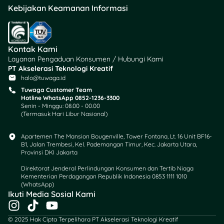
Tidak bisa
Kebijakan Keamanan Informasi
menunjukkan surat
tugas dari BPS
setempat.
Meminta uang
Kontak Kami
administrasi, biaya
Layanan Pengaduan Konsumen / Hubungi Kami
pendataan, atau
PT Akselerasi Teknologi Kreatif
halo@tuwaga.id
pembayaran
tertentu.
Tuwaga Customer Team
Hotline WhatsApp 0852-1236-3300
Meminta OTP, PIN,
Senin - Minggu: 08.00 - 00.00
password, CVV, atau
(Termasuk Hari Libur Nasional)
akses rekening.
Mengirim link APK
Apartemen The Mansion Bougenville, Tower Fontana, Lt. 16 Unit BF16-
B1, Jalan Trembesi, Kel. Pademangan Timur, Kec. Jakarta Utara,
atau meminta instal
Provinsi DKI Jakarta
aplikasi tidak resmi.
Mengancam usaha
Direktorat Jenderal Perlindungan Konsumen dan Tertib Niaga
Kementerian Perdagangan Republik Indonesia 0853 1111 1010
akan didenda jika
(WhatsApp)​
tidak memberikan
Ikuti Media Sosial Kami
data sensitif.
I
T
Y
Datang pada waktu
n
i
o
© 2025 Hak Cipta Terpelihara PT Akselerasi Teknologi Kreatif
yang tidak wajar