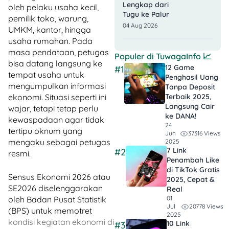
Lengkap dari
oleh pelaku usaha kecil,
Tugu ke Palur
pemilik toko, warung,
04 Aug 2026
UMKM, kantor, hingga
usaha rumahan. Pada
masa pendataan, petugas
Populer di
TuwagaInfo
📈
bisa datang langsung ke
12 Game
#1
tempat usaha untuk
Penghasil Uang
mengumpulkan informasi
Tanpa Deposit
Terbaik 2025,
ekonomi. Situasi seperti ini
Langsung Cair
wajar, tetapi tetap perlu
ke DANA!
kewaspadaan agar tidak
24
tertipu oknum yang
37316 Views
Jun
mengaku sebagai petugas
2025
7 Link
#2
resmi.
Penambah Like
di TikTok Gratis
Sensus Ekonomi 2026 atau
2025, Cepat &
SE2026 diselenggarakan
Real
01
oleh Badan Pusat Statistik
20778 Views
Jul
(BPS) untuk memotret
2025
kondisi kegiatan ekonomi di
10 Link
#3