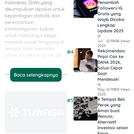
Indonesia. Data yang
Penambah
Followers IG
dikumpulkan dipakai untuk
Gratis yang
kepentingan statistik dan
Wajib Dicoba:
perencanaan
Lengkap
pembangunan, bukan
Update 2025
untuk memungut biaya,
01
19636 Views
Jul
menarik pajak langsung di
2025
tempat, atau meminta
Rekomendasi
#4
akses ke rekening pribadi.
Pinjol Cair ke
DANA 2026,
Solusi Cepat
Karena itu, pelaku usaha
Saat
Baca selengkapnya
perlu tahu tanda petugas
Mendesak!
resmi, dokumen yang boleh
16
diminta untuk diperlihatkan,
13803 Views
May
2025
jenis pertanyaan yang
4 Tempat Beli
#5
wajar, serta tanda bahaya
Perak yang
jika ada orang yang
Aman buat
mengatasnamakan sensus
Pemula,
tetapi meminta data sensitif
Alternatif
Investasi selain
atau uang.
Emas