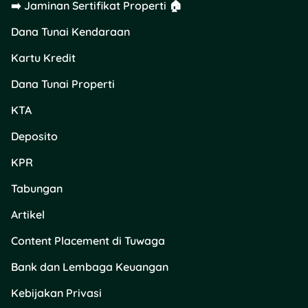
➡️ Jaminan Sertifikat Properti 🏠
petugas untuk meminta
data sensitif, menawarkan
Dana Tunai Kendaraan
bantuan palsu, atau
menakut-nakuti pelaku
Kartu Kredit
usaha.
Dana Tunai Properti
Petugas sensus resmi
KTA
datang untuk mencatat
data, bukan meminta
Deposito
pembayaran. Jika ada
orang mengaku petugas
KPR
SE2026 tetapi perilakunya
Tabungan
tidak sesuai prosedur, lebih
baik berhenti dulu dan
Artikel
lakukan verifikasi.
Content Placement di Tuwaga
Tidak memakai
atribut resmi atau
Bank dan Lembaga Keuangan
tidak membawa
Kebijakan Privasi
tanda pengenal.