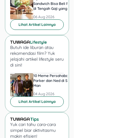
Sandwich Bisa Beli Rumah
2026, Antam hingga
mau memperlihatkan surat
di Tengah Gaji yang
di Pegadaian Berger
tugas, sebaiknya tunda
Harus Terbagi
Berapa?
06 Aug 2026
06 Aug 2026
wawancara dan lakukan
Lihat Artikel Lainnya
verifikasi.
Butuh ide liburan atau
rekomendasi film? Yuk
jelajahi artikel lifestyle seru
di sini!
10 Meme Persahabatan
7 Meme Halu Jadi Sp
Parker dan Ned di Spider-
Man setelah Nonton
Man
04 Aug 2026
04 Aug 2026
Lihat Artikel Lainnya
Yuk cari tahu cara-cara
simpel biar aktivitasmu
makin efisien!