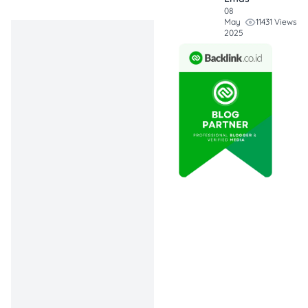
08
Apa Itu Sensus Ekonomi
11431 Views
May
2025
2026?
Sensus Ekonomi 2026
adalah kegiatan pendataan
lengkap terhadap pelaku
usaha di berbagai sektor
ekonomi di Indonesia.
Kegiatan ini dilakukan untuk
mendapatkan gambaran
yang lebih akurat tentang
struktur ekonomi,
karakteristik usaha, skala
usaha, hingga
perkembangan ekonomi
digital dan lingkungan.
Bagi pelaku usaha, sensus