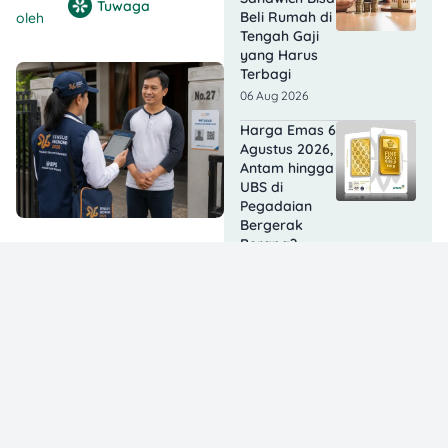
Tuwaga
Beli Rumah di
oleh
Tengah Gaji
yang Harus
Terbagi
06 Aug 2026
Harga Emas 6
Agustus 2026,
Antam hingga
UBS di
Pegadaian
Bergerak
Berapa?
06 Aug 2026
KJP Plus
Agustus 2026
Cair
Bertahap, Cek
Status
Penerima
dengan Cara
Ini