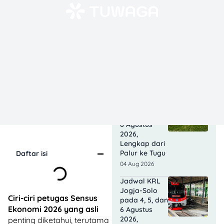
06 Aug 2026
Emas Galeri
24 Pegadaian
Naik Siang Ini,
Harga
Tembus
Rp2,65 Juta
06 Aug 2026
Jadwal KRL
Solo-Jogja
pada 4, 5, dan
6 Agustus
2026,
Lengkap dari
Palur ke Tugu
Daftar isi
04 Aug 2026
Jadwal KRL
Jogja-Solo
Ciri-ciri petugas Sensus
pada 4, 5, dan
Ekonomi 2026 yang asli
6 Agustus
2026,
penting diketahui, terutama