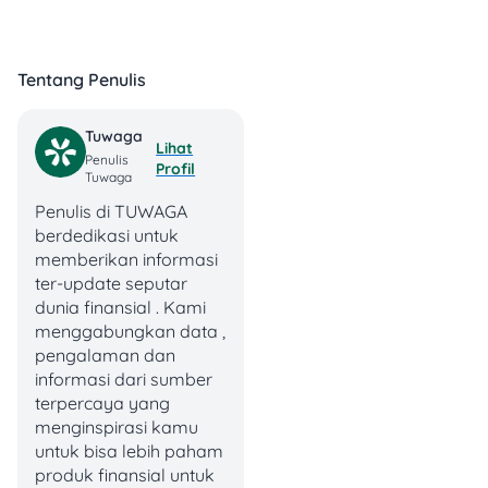
Ekonomi 2026 tidak datang
tanpa identitas. BPS daerah
telah mengimbau
Tentang Penulis
masyarakat untuk
mengenali atribut resmi
yang wajib dikenakan atau
Tuwaga
Lihat
dibawa petugas saat
Penulis
Profil
melakukan pendataan
Tuwaga
lapangan.
Penulis di TUWAGA
berdedikasi untuk
Jika ada seseorang datang
memberikan informasi
mengaku sebagai petugas
ter-update seputar
sensus, jangan langsung
dunia finansial . Kami
memberikan data. Minta
menggabungkan data ,
petugas memperlihatkan
pengalaman dan
atribut dan dokumen tugas
informasi dari sumber
lebih dulu. Petugas resmi
terpercaya yang
seharusnya tidak
menginspirasi kamu
keberatan jika responden
untuk bisa lebih paham
ingin memastikan
produk finansial untuk