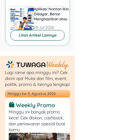
Aplikasi Nonton Iklan
Aplikasi Penghasil 
Dibayar, Benar
Minta KTP, Aman ata
Menghasilkan atau Cuma
Berbahaya?
Buang Waktu?
20 Jul 2026
20 Jul 2026
Lihat Artikel Lainnya
Minta petugas
menunjukkan surat
tugas asli atau
dokumen resmi yang
Lagi rame apa minggu ini? Cek
dibawa.
disini aja! Mulai dari film, event,
Cocokkan nama di
politik, promo & lainnya lengkap!
surat tugas dengan
name tag petugas.
Minggu ke-3, Agustus 2026
Perhatikan apakah
🛍️ Weekly Promo
wilayah pendataan
Minggu ini banyak promo
sesuai lokasi usaha
kece! Cek diskon, cashback,
kamu.
dan penawaran spesial buat
Jika ragu, hubungi
kamu
kantor BPS