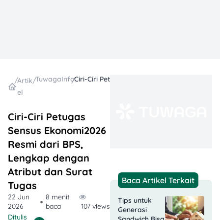
TuwagaInfo
Ciri-Ciri Petugas Sensus Ekonomi2026 Resmi dari BPS, Lengkap dengan Atribut dan Surat Tugas
/
Artik
/
/
el
Ciri-Ciri Petugas
Sensus Ekonomi2026
Resmi dari BPS,
Lengkap dengan
Atribut dan Surat
Baca Artikel Terkait
Tugas
22 Jun
8 menit
Tips untuk
2026
baca
107 views
Generasi
Ditulis
Sandwich Bisa