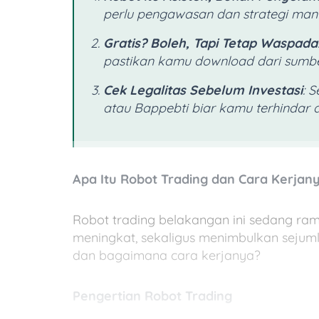
perlu pengawasan dan strategi manu
Gratis? Boleh, Tapi Tetap Waspada
pastikan kamu download dari sumber
Cek Legalitas Sebelum Investasi
: 
atau Bappebti biar kamu terhindar da
Apa Itu Robot Trading dan Cara Kerjan
Robot trading belakangan ini sedang ra
meningkat, sekaligus menimbulkan sejumla
dan bagaimana cara kerjanya?
Pengertian Robot Trading