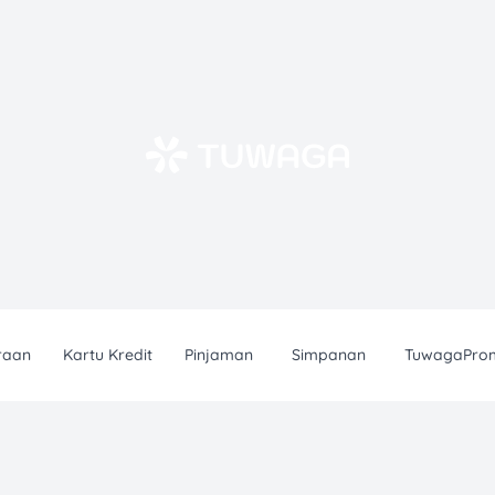
raan
Kartu Kredit
Pinjaman
Simpanan
TuwagaPro