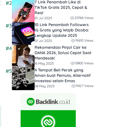
7 Link Penambah Like di
#2
TikTok Gratis 2025, Cepat &
Real
20766 Views
01 Jul 2025
10 Link Penambah Followers
#3
IG Gratis yang Wajib Dicoba:
Lengkap Update 2025
19610 Views
01 Jul 2025
Rekomendasi Pinjol Cair ke
#4
DANA 2026, Solusi Cepat Saat
Mendesak!
13800 Views
16 May 2025
4 Tempat Beli Perak yang
#5
Aman buat Pemula, Alternatif
Investasi selain Emas
11427 Views
08 May 2025