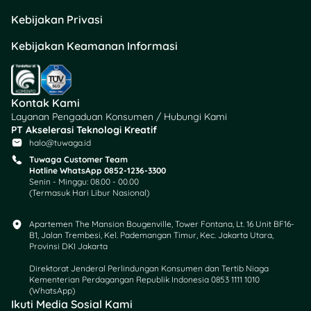
di blog pribadi untuk
menarik klien.
Kebijakan Privasi
Kebijakan Keamanan Informasi
16. Desain Grafis
Skill desain selalu
dibutuhkan, mulai dari logo,
Kontak Kami
brosur, hingga feed
Layanan Pengaduan Konsumen / Hubungi Kami
Instagram.
PT Akselerasi Teknologi Kreatif
halo@tuwaga.id
Tips:
Daftar di platform
Tuwaga Customer Team
Hotline WhatsApp 0852-1236-3300
freelance seperti Fiverr atau
Senin - Minggu: 08.00 - 00.00
Sribulancer.
(Termasuk Hari Libur Nasional)
17. Jasa Editing Video
Apartemen The Mansion Bougenville, Tower Fontana, Lt. 16 Unit BF16-
B1, Jalan Trembesi, Kel. Pademangan Timur, Kec. Jakarta Utara,
Provinsi DKI Jakarta
Dengan maraknya konten
Direktorat Jenderal Perlindungan Konsumen dan Tertib Niaga
digital, editor video semakin
Kementerian Perdagangan Republik Indonesia 0853 1111 1010
dicari.
(WhatsApp)​
Ikuti Media Sosial Kami