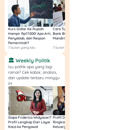
Bagi orang yang tidak
sempat menyetrika, jasa ini
sangat membantu.
Kurs Dollar Ke Rupiah
Cara Tukar Uang Baru di
Bansos Jabar Tahap
Modalnya kecil, hanya
Hampir Rp17.000! Apa Arti,
Bank BCA (Umum, BNI,
Masih Bisa Cair Awa
Penyebab, dan Respon
Mandiri, BRI, dan BSI) 2026!
Ini Jawaban & Cara
butuh setrika dan listrik.
Pemerintah?
Resmi
7 bulan yang lalu
7 bulan yang lalu
7 bulan yang lalu
Tips:
Tawarkan sistem
langganan bulanan untuk
🏛️ Weekly Politik
pelanggan tetap.
Isu politik apa yang lagi
ramai? Cek kabar, analisis,
dan update terbaru minggu
12. Jasa Jahit dan
ini
Permak
Banyak orang butuh
memperbaiki pakaian
daripada membeli yang
Siapa Friderica Widyasari?
Profil Darma Mangkuluhur:
BLT Kesra 2026 Aka
baru.
Profil Lengkap Dari Layar
Ringkas Latar Belakang
Lagi? Ini Fakta Res
Kaca ke Pengawal
Keluarga dan Bisnisnya