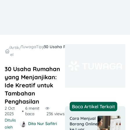
TuwagaTips
30 Usaha Rumahan yang Menjanjikan: Ide Kreatif untuk Tambahan Penghasilan
/
Artik
/
/
el
30 Usaha Rumahan
yang Menjanjikan:
Ide Kreatif untuk
Tambahan
Penghasilan
Baca Artikel Terkait
2 Oct
6 menit
2025
baca
236 views
Cara Menjual
Ditulis
Dita Nur Safitri
Barang Online
oleh
ke Luar