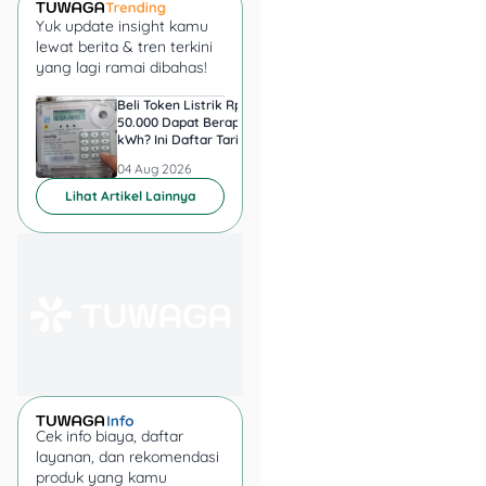
peminat. Usaha ini cocok
buat kamu yang hobi
Yuk update insight kamu
lewat berita & tren terkini
baking.
yang lagi ramai dibahas!
Tips:
Promosikan lewat
Beli Token Listrik Rp
Singapura Naikkan G
Instagram dengan foto
50.000 Dapat Berapa
36.000 Guru demi
kWh? Ini Daftar Tarif PLN
Pertahankan Pendidi
menarik, tawarkan pre-
3-9 Agustus 2026
Berkualitas, Ini
order agar produksi lebih
04 Aug 2026
04 Aug 2026
Besarannya
efisien.
Lihat Artikel Lainnya
4.
Jajanan Tradisional
Camilan klasik seperti
klepon, onde-onde, pastel,
atau serabi tidak pernah
lekang oleh waktu.
Tips:
Pasarkan di
Cek info biaya, daftar
lingkungan sekitar atau
layanan, dan rekomendasi
titipkan di warung/kedai
produk yang kamu