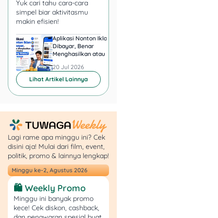
Yuk cari tahu cara-cara
aksesoris
tanpa harus stok
simpel biar aktivitasmu
barang
. Cukup bermodal
makin efisien!
internet dan smartphone.
Aplikasi Nonton Iklan
Aplikasi Penghasil 
Dibayar, Benar
Minta KTP, Aman ata
Menghasilkan atau Cuma
Berbahaya?
Buang Waktu?
Tips:
Cari supplier
20 Jul 2026
20 Jul 2026
terpercaya, gunakan foto
Lihat Artikel Lainnya
produk yang menarik, dan
aktif promosi di
marketplace.
7. Thrift Shop (Pakaian
Lagi rame apa minggu ini? Cek
Branded Bekas)
disini aja! Mulai dari film, event,
politik, promo & lainnya lengkap!
Bisnis baju bekas impor
Minggu ke-2, Agustus 2026
banyak digemari karena
🛍️ Weekly Promo
murah tapi berkualitas.
Minggu ini banyak promo
kece! Cek diskon, cashback,
Tips:
Fokus pada
dan penawaran spesial buat