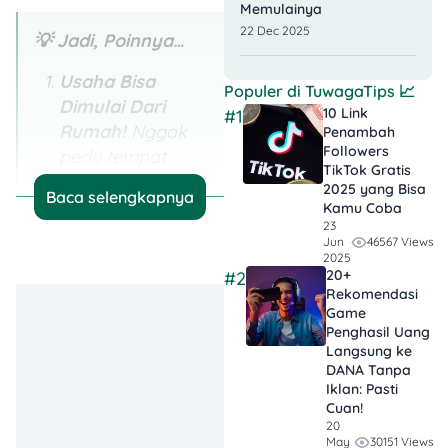
Memulainya
22 Dec 2025
💡 Jadi, Poinnya…
Usaha Bisa
Populer di
TuwagaTips
📈
Dimulai Dari
10 Link
#1
Rumah!
Nggak
Penambah
Followers
perlu tempat
TikTok Gratis​
fancy, cukup
2025 yang Bisa
Baca selengkapnya
manfaatin dapur,
Kamu Coba
23
garasi, atau
46567 Views
Jun
ruang tamu.
2025
20+
#2
Rekomendasi
Modal Kecil,
Game
Hasil Maksimal:
Penghasil Uang
Banyak usaha
Langsung ke
rumahan cuma
DANA Tanpa
Iklan​: Pasti
butuh modal
Cuan!
ratusan ribu tapi
20
30151 Views
May
bisa berkembang