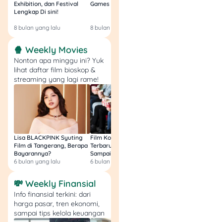
Exhibition, dan Festival
Games Malam Ini, Gratis!
Zambia U17 Nanti 
seperti lebaran, natal, atau
Lengkap Di sini!
Gratis & Legal Tanp
ulang tahun selalu
Login!
8 bulan yang lalu
8 bulan yang lalu
9 bulan yang lalu
membutuhkan
hampers
.
🍿 Weekly Movies
Tips:
Sediakan beberapa
Nonton apa minggu ini? Yuk
paket harga, mulai dari
lihat daftar film bioskop &
ekonomis hingga premium.
streaming yang lagi rame!
10. Laundry Kilogram
Kebutuhan mencuci tidak
ada habisnya, terutama di
Lisa BLACKPINK Syuting
Film Komedi Indonesia
Film Avatar: Fire an
area padat penduduk atau
Film di Tangerang, Berapa
Terbaru 2026, Siap Ngakak
Segini Budget Prod
kos-kosan.
Bayarannya?
Sampai Sakit Perut!
dan Pendapatanny
6 bulan yang lalu
6 bulan yang lalu
8 bulan yang lalu
Tips:
Tambahkan layanan
💸 Weekly Finansial
antar-jemput agar
Info finansial terkini: dari
pelanggan
makin loyal.
harga pasar, tren ekonomi,
sampai tips kelola keuangan
11. Jasa Setrika Baju