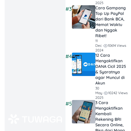
2025
jadi bisnis besar.
Cara Gampang
#3
Top Up PayPal
Internet =
dari Bank BCA,
Hemat Waktu
Peluang Tanpa
dan Nggak
Batas
: Mau
Ribet!
jualan kue, thrift
11
10614 Views
Dec
shop, atau jadi
2024
content creator,
12 Cara
#4
Mengaktifkan
semua bisa viral
DANA Cicil 2025
kalau konsisten
& Syaratnya
dan kreatif.
agar Muncul di
Akun
30
10242 Views
May
2025
3 Cara
#5
Kenapa Usaha
Mengaktifkan
Rumahan Perlu untuk
Kembali
Dicoba
Rekening BRI
Secara Online,
Bisa dari Mana