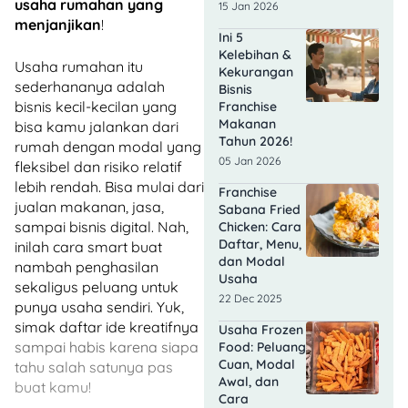
usaha rumahan yang
15 Jan 2026
menjanjikan
!
Ini 5
Kelebihan &
Usaha rumahan itu
Kekurangan
sederhananya adalah
Bisnis
bisnis kecil-kecilan yang
Franchise
Makanan
bisa kamu jalankan dari
Tahun 2026!
rumah dengan modal yang
05 Jan 2026
fleksibel dan risiko relatif
lebih rendah. Bisa mulai dari
Franchise
jualan makanan, jasa,
Sabana Fried
sampai bisnis digital. Nah,
Chicken: Cara
Daftar, Menu,
inilah cara smart buat
dan Modal
nambah penghasilan
Usaha
sekaligus peluang untuk
22 Dec 2025
punya usaha sendiri. Yuk,
simak daftar ide kreatifnya
Usaha Frozen
sampai habis karena siapa
Food: Peluang
Cuan, Modal
tahu salah satunya pas
Awal, dan
buat kamu!
Cara