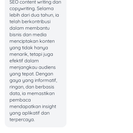
suksesnya:
SEO content writing dan
copywriting. Selama
lebih dari dua tahun, ia
telah berkontribusi
1. Catering Rumahan
dalam membantu
bisnis dan media
Bisnis makanan selalu
menciptakan konten
punya pasar yang luas.
yang tidak hanya
Kamu bisa menyediakan
menarik, tetapi juga
menu harian untuk anak
efektif dalam
sekolah, pekerja kantoran,
menjangkau audiens
atau keluarga yang tidak
yang tepat. Dengan
sempat masak.
gaya yang informatif,
ringan, dan berbasis
Tips:
Pastikan variasi menu
data, ia memastikan
tidak membosankan,
pembaca
gunakan bahan segar, dan
mendapatkan insight
tawarkan paket hemat
yang aplikatif dan
mingguan/bulanan.
terpercaya.
2. Frozen Food