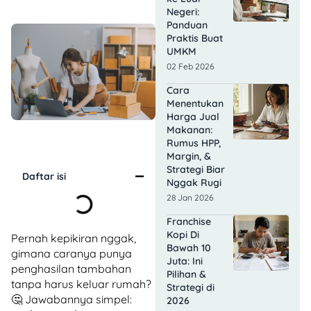
Negeri:
Panduan
Praktis Buat
UMKM
02 Feb 2026
Cara
Menentukan
Harga Jual
Makanan:
Rumus HPP,
Margin, &
Strategi Biar
Daftar isi
Nggak Rugi
28 Jan 2026
Franchise
Kopi Di
Pernah kepikiran nggak,
Bawah 10
gimana caranya punya
Juta: Ini
penghasilan tambahan
Pilihan &
tanpa harus keluar rumah?
Strategi di
🤔 Jawabannya simpel:
2026