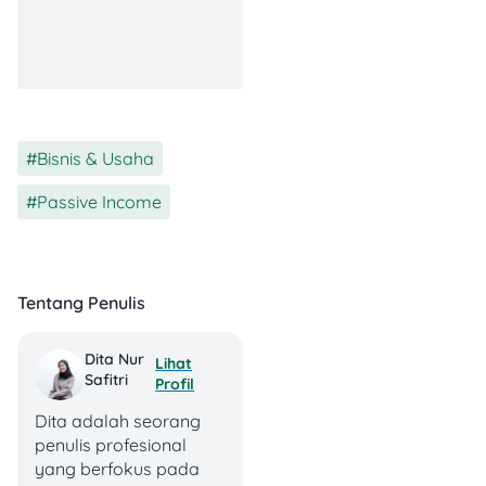
Dengan internet,
produk dan jasa
rumahan bisa
menjangkau pembeli
dari berbagai
daerah.
Resiko Lebih Rendah:
Bisnis & Usaha
,
Dibanding dengan
bisnis besar, usaha
Passive Income
rumahan relatif lebih
aman karena biaya
operasionalnya
tergolong kecil.
Tentang Penulis
30 Usaha Rumahan
Dita Nur
yang Menjanjikan
Lihat
Safitri
Profil
Berikut 30
ide usaha
Dita adalah seorang
rumahan
lengkap dengan
penulis profesional
penjelasan dan tips
yang berfokus pada