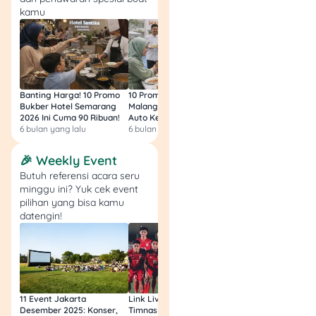
kebersihan, berikan foto
kamu
real, dan tawarkan live
shopping di
Instagram/TikTok.
8. Produk Handmade
Banting Harga! 10 Promo
10 Promo Bukber Hotel
Intip 10 Promo Buk
Bukber Hotel Semarang
Malang 2026: Start 75rb,
Hotel Surabaya 202
Kalau kamu kreatif, coba
2026 Ini Cuma 90 Ribuan!
Auto Kenyang!
Sultan Harga 100rb
6 bulan yang lalu
6 bulan yang lalu
6 bulan yang lalu
buat aksesori, souvenir
pernikahan,atau dekorasi
🎉 Weekly Event
rumah dari bahan
Butuh referensi acara seru
sederhana.
minggu ini? Yuk cek event
pilihan yang bisa kamu
Tips:
Tawarkan sebagai
datengin!
produk limited edition agar
terlihat eksklusif.
9. Hampers dan Parcel
11 Event Jakarta
Link Live Streaming
Link Live Streamin
Setiap momen spesial
Desember 2025: Konser,
Timnas vs Filipina SEA
Timnas Indonesia U