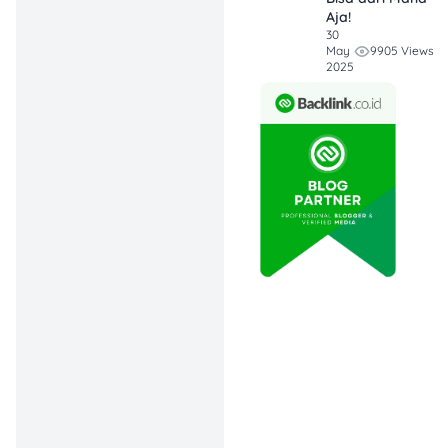
Ada banyak alasan
Aja!
mengapa usaha rumahan
30
perlu kamu coba sebagai
9905 Views
May
2025
bisnis pilihanmu:
Modal Lebih Kecil:
Kamu tidak perlu
menyewa tempat
karena rumah sendiri
bisa dijadikan
tempat untuk kamu
berjualan.
Fleksibilitas Waktu:
Cocok untuk ibu
rumah tangga,
mahasiswa, atau
pekerja yang ingin
menambah
penghasilan.
Potensi Pasar Luas: