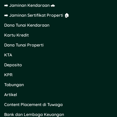
Selain les privat, kamu bisa
➡️ Jaminan Kendaraan 🚗
mengajar lewat
➡️ Jaminan Sertifikat Properti 🏠
Zoom/Google Meet
Dana Tunai Kendaraan
Tips
: Bangun personal
branding di media sosial
Kartu Kredit
agar lebih mudah
Dana Tunai Properti
mendapatkan murid.
KTA
15. Freelance
Writer/Copywriter
Deposito
KPR
Kalau suka menulis, ini
peluang yang besar untuk
Tabungan
kamu. Kamu bisa
menulis
artikel, blog, atau konten
Artikel
klien.
Content Placement di Tuwaga
Tips
: Tulis portofolio tulisan
Bank dan Lembaga Keuangan