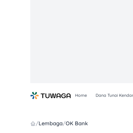
Skip
to
content
Home
Dana Tunai Kenda
/
Lembaga
/
OK Bank