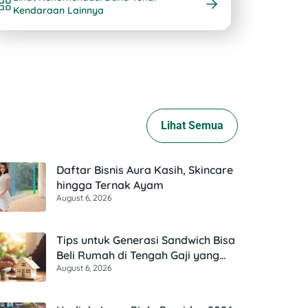
Kendaraan Lainnya
Lihat Semua
Daftar Bisnis Aura Kasih, Skincare
hingga Ternak Ayam
August 6, 2026
Tips untuk Generasi Sandwich Bisa
Beli Rumah di Tengah Gaji yang
August 6, 2026
Harus Terbagi