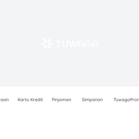
raan
Kartu Kredit
Pinjaman
Simpanan
TuwagaPro