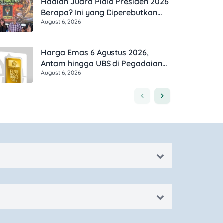
Hadiah Juara Piala Presiden 2026
Berapa? Ini yang Diperebutkan
August 6, 2026
Persib dan Persebaya
Harga Emas 6 Agustus 2026,
Antam hingga UBS di Pegadaian
August 6, 2026
Bergerak Berapa?