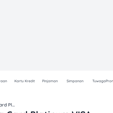
raan
Kartu Kredit
Pinjaman
Simpanan
TuwagaPro
BNI Udayana Card Platinum VISA