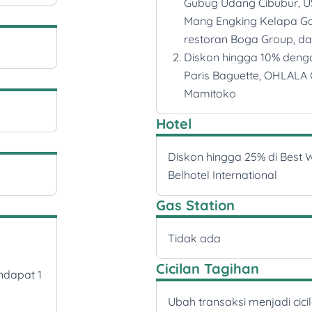
Gubug Udang Cibubur, US 
Mang Engking Kelapa Gad
restoran Boga Group, da
Diskon hingga 10% denga
Paris Baguette, OHLALA 
Mamitoko
Hotel
Diskon hingga 25% di Best 
Belhotel International
Gas Station
Tidak ada
Cicilan Tagihan
ndapat 1
Ubah transaksi menjadi ci