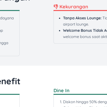
👎 Kekurangan
Udayana
Tanpa Akses Lounge:
Tid
airport lounge.
ap
Welcome Bonus Tidak A
welcome bonus saat akti
ngga
nefit
Dine In
Diskon hingga 50% denga