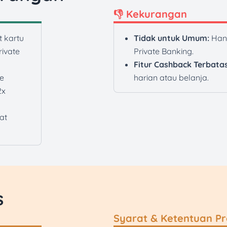
👎 Kekurangan
 kartu
Tidak untuk Umum:
Han
ivate
Private Banking.
Fitur Cashback Terbatas
e
harian atau belanja.
2x
at
s
Syarat & Ketentuan P