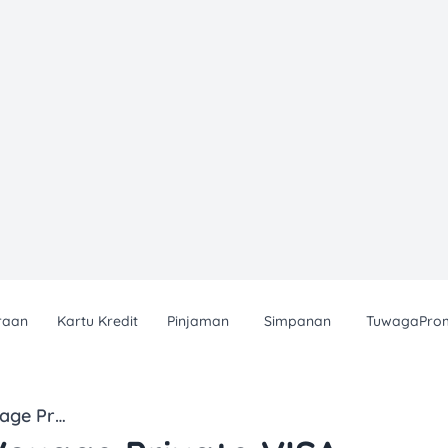
raan
Kartu Kredit
Pinjaman
Simpanan
TuwagaPro
OCBC NISP Voyage Private VISA