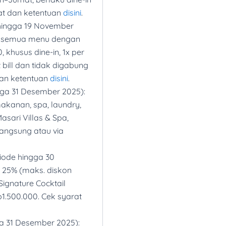
au Mai Khao Phuket
at dan ketentuan
disini
.
inap hingga 31 Agustus
hingga 19 November
 ketentuan
disini
.
k semua menu dengan
 khusus dine-in, 1x per
e hingga 31 Juli 2025):
t bill dan tidak digabung
dan ketentuan
disini
.
re (Periode hingga 31 Juli
ngga 31 Desember 2025):
25% dan cicilan 0%
akanan, spa, laundry,
Masari Villas & Spa,
ngga 31 Mei 2025):
langsung atau via
riode hingga 30
25% (maks. diskon
ignature Cocktail
p1.500.000. Cek syarat
a 31 Desember 2025):