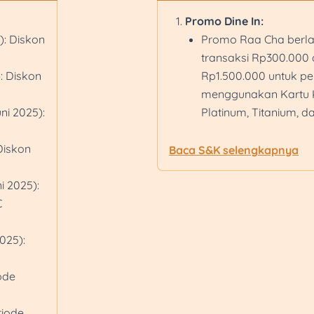
Promo Dine In:
): Diskon
Promo Raa Cha berl
transaksi Rp300.00
: Diskon
Rp1.500.000 untuk 
menggunakan Kartu K
ni 2025):
Platinum, Titanium, 
Promo Gokana berla
Diskon
transaksi Rp250.00
Baca S&K selengkapnya
Rp1.000.000 untuk 
i 2025):
menggunakan Kartu K
C
Platinum, Titanium, N
Voyage
025):
Promo Monsieur Spoo
minimum transaksi R
ode
maksimum Rp1.500.0
menggunakan Kartu K
riode
Platinum, Titanium, N