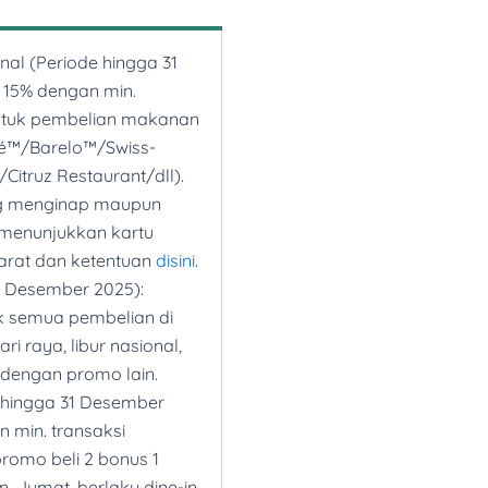
: Hemat 20% untuk
onal (Periode hingga 31
iumhotels.com/en/Campaigns/Asia/MHR-
15% dengan min.
4.
Tidak termasuk room
ntuk pembelian makanan
ts, atau layanan
afé™/Barelo™/Swiss-
k syarat dan ketentuan
itruz Restaurant/dll).
ng menginap maupun
el Singapore (Periode
menunjukkan kartu
: Hemat hingga 20% dari
yarat dan ketentuan
disini
.
n melakukan pesanan
1 Desember 2025):
k semua pembelian di
iumhotels.com/en/Campaigns/Asia/MHR-
ari raya, libur nasional,
4.
Cek syarat dan
 dengan promo lain.
 hingga 31 Desember
ub (Periode hingga 5
 min. transaksi
inap 4D3N hanya
romo beli 2 bonus 1
 Vacation Club at
n–Jumat, berlaku dine-in