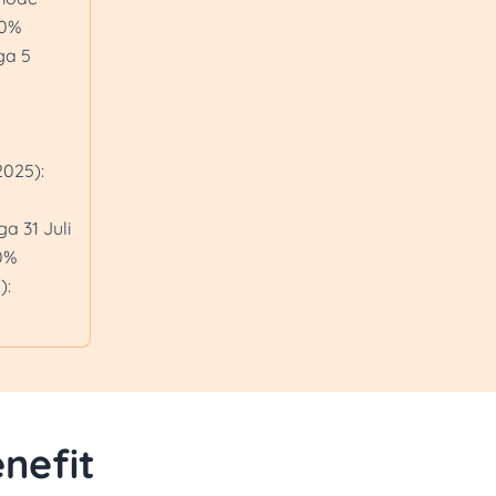
20%
Voyage
ga 5
Promo Croco berlak
transaksi Rp300.00
Rp1.500.000 untuk 
menggunakan OCBC 90
2025):
Nyala Platinum dan 
Promo Warung Ahong
a 31 Juli
minimum transaksi R
0%
dan minimum transak
):
weekend untuk pem
OCBC 90°N, Platinum,
dan Voyage
Promo Hotel:
Grand Hyaat (Periode
Hemat hingga 20% me
nefit
Jakarta
Grand Millennium Kua