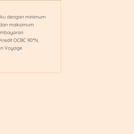
aku dengan minimum
0 dan maksimum
pembayaran
redit OCBC 90°N,
dan Voyage
ku dengan minimum
0 dan maksimum
pembayaran
redit OCBC 90°N,
yala Platinum dan
n berlaku dengan
p500.000 dan
00 untuk pembayaran
redit OCBC 90°N,
yala Platinum dan