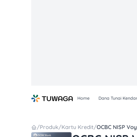
Skip
to
content
Home
Dana Tunai Kenda
/
Produk
/
Kartu Kredit
/