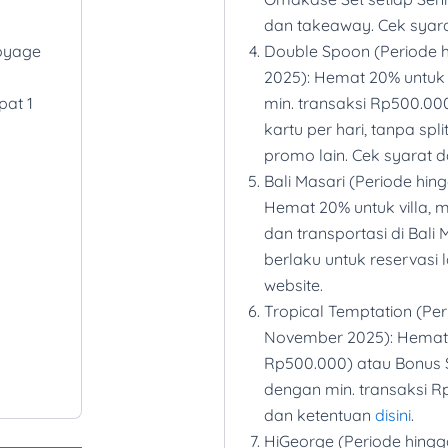
Riverside Bangkok at
dan takeaway. Cek syar
dengan periode meng
Voyage
Double Spoon (Periode 
2025. Cek syarat dan
2025): Hemat 20% untu
Promo Lainnya:
pat 1
min. transaksi Rp500.000,
Optik Melawai (Period
kartu per hari, tanpa spli
Hemat hingga 20%
promo lain. Cek syarat 
Natasha Skin Clinic Ca
Bali Masari (Periode hi
2025): Hemat hingga 
Hemat 20% untuk villa, m
hingga 12 bulan
dan transportasi di Bali 
Oskincare (Periode hi
berlaku untuk reservasi 
Hemat 50%
website.
Tropical Temptation (Pe
November 2025): Hemat 
Rp500.000) atau Bonus S
dengan min. transaksi R
dan ketentuan
disini
.
HiGeorge (Periode hingg