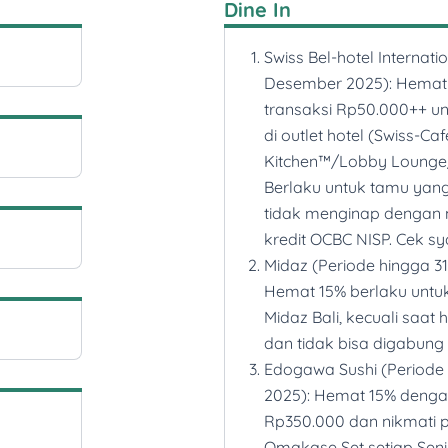
Dine In
hingga 30 Juni 2025)
pemesanan kamar di
Swiss Bel-hotel Internati
https://www.millenn
Desember 2025): Hemat 
X-OCBC-Exclusive-202
transaksi Rp50.000++ u
upgrades, extra gues
di outlet hotel (Swiss-C
tambahan lainnya. Ce
Kitchen™/Lobby Lounge/C
disini
.
Berlaku untuk tamu ya
Copthorne King’s Hot
tidak menginap dengan 
hingga 30 Juni 2025)
kredit OCBC NISP. Cek s
Flexible Rate denga
Midaz (Periode hingga 3
melalui
Hemat 15% berlaku untu
https://www.millenn
Midaz Bali, kecuali saat h
X-OCBC-Exclusive-202
dan tidak bisa digabung
ketentuan
disini
.
Edogawa Sushi (Periode
Anantara Vacation Cl
2025): Hemat 15% dengan
Agustus 2025): Meng
Rp350.000 dan nikmati p
Rp3.700.000 Anantara
Omakase Set setiap Seni