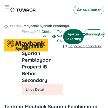
Skip
Hamburger Toggle Menu
to
Masuk/Daftar
content
Produk
Maybank Syariah Pembiayaan Properti iB Bebas Secondary
/
/
Review
KPR
Ditulis
TU
Ajukan
Bandingkan
oleh
WA
Sekarang
GA
Maybank
Laporkan produk ini
Syariah
Pembiayaan
Properti iB
Bebas
Secondary
Lihat Detail
Tentang Maybank Syariah Pembiayaan