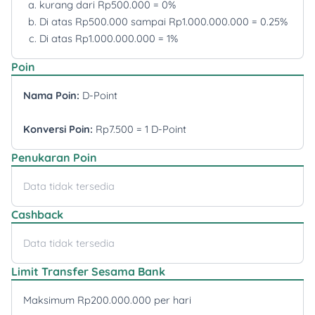
kurang dari Rp500.000 = 0%
Promo Lainnya
Di atas Rp500.000 sampai Rp1.000.000.000 = 0.25%
Promo Kasoem Vision Care mendapatkan diskon
Di atas Rp1.000.000.000 = 1%
20% untuk frame kacamata dan diskon 10% untuk
Poin
semua lensa kacamata
Promo Grand Hyatt Jakarta berlaku untuk tipe
Nama Poin:
D-Point
kamar Grand City View Room, Grand King
Bundaran View Room, Family King City View
Konversi Poin:
Rp7.500 = 1 D-Point
Room, Capital Suite City View Room
Promo Waterbom Bali berlaku untuk kartu debit,
Penukaran Poin
kredit, dan charge Danamon kecuali Corporate
Card
Data tidak tersedia
Promo Waringin Hospitality berlaku
disini
Cashback
Promo Hotel Gran Melia Jakarta berlaku untuk
pemesanan melalui website. Promo restoran
Data tidak tersedia
tidak termasuk untuk minuman beralkohol
Limit Transfer Sesama Bank
Maksimum Rp200.000.000 per hari