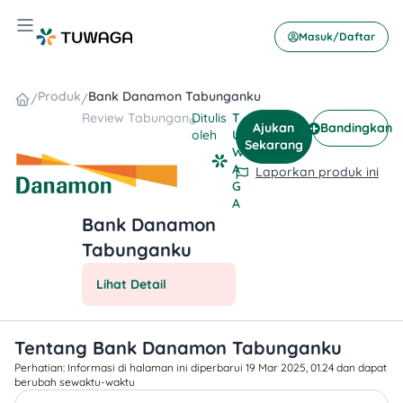
Skip
Hamburger Toggle Menu
to
Masuk/Daftar
content
Produk
Bank Danamon Tabunganku
/
/
Review
Tabungan
Ditulis
T
Ajukan
Bandingkan
oleh
U
Sekarang
W
A
Laporkan produk ini
G
A
Bank Danamon
Tabunganku
Lihat Detail
Tentang Bank Danamon Tabunganku
Perhatian: Informasi di halaman ini diperbarui 19 Mar 2025, 01.24 dan dapat
berubah sewaktu-waktu​