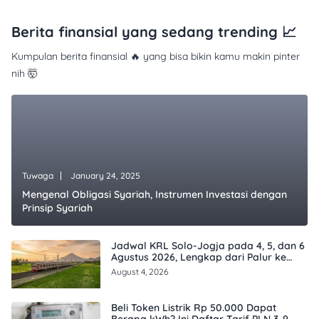
Berita finansial yang sedang trending 📈
Kumpulan berita finansial 🔥 yang bisa bikin kamu makin pinter
nih 🤯
Tuwaga
January 24, 2025
Mengenal Obligasi Syariah, Instrumen Investasi dengan
Prinsip Syariah
Jadwal KRL Solo-Jogja pada 4, 5, dan 6
Agustus 2026, Lengkap dari Palur ke
Tugu
August 4, 2026
Beli Token Listrik Rp 50.000 Dapat
Berapa kWh? Ini Daftar Tarif PLN 3-9