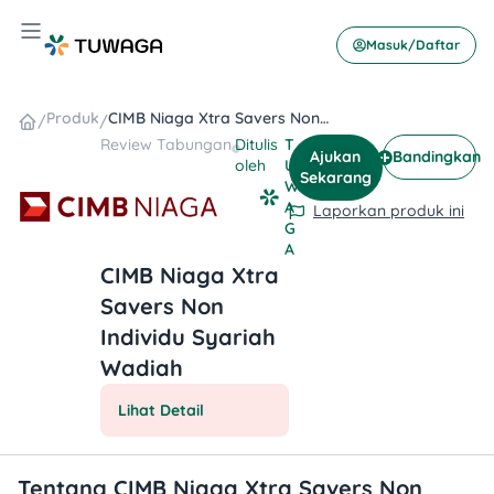
Skip
Hamburger Toggle Menu
to
Masuk/Daftar
content
Produk
CIMB Niaga Xtra Savers Non Individu Syariah Wadiah
/
/
Review
Tabungan
Ditulis
T
Ajukan
Bandingkan
oleh
U
Sekarang
W
A
Laporkan produk ini
G
A
CIMB Niaga Xtra
Savers Non
Individu Syariah
Wadiah
Lihat Detail
Tentang CIMB Niaga Xtra Savers Non