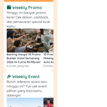
bagi penggunanya.
🛍️ Weekly Promo
Syarat Mengajukan
Minggu ini banyak promo
kece! Cek diskon, cashback,
Pinjaman di Adapundi
dan penawaran spesial buat
kamu
Untuk dapat mengajukan
pinjaman melalui Adapundi,
calon peminjam harus
memenuhi beberapa
kriteria utama, yaitu:
Banting Harga! 10 Promo
10 Promo Bukber Hotel
Intip 10 Promo Buk
Bukber Hotel Semarang
Malang 2026: Start 75rb,
Hotel Surabaya 202
Kewarganegaraan &
2026 Ini Cuma 90 Ribuan!
Auto Kenyang!
Sultan Harga 100rb
6 bulan yang lalu
6 bulan yang lalu
6 bulan yang lalu
Identitas: Merupakan
Warga Negara
🎉 Weekly Event
Indonesia (WNI) dan
Butuh referensi acara seru
memiliki KTP yang
minggu ini? Yuk cek event
masih berlaku.
pilihan yang bisa kamu
Batas Usia: Berada
datengin!
dalam rentang usia
18 hingga 64 tahun.