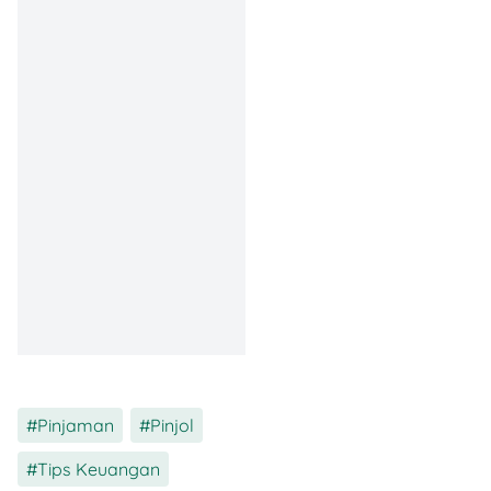
Adapundi
merupakan
platform
peer-to-peer
(P2P) lending
yang
menyediakan layanan
pinjaman uang tunai tanpa
jaminan. Platform ini telah
terdaftar dan diawasi oleh
Otoritas Jasa Keuangan
(OJK) dengan nomor izin
KEP-48/D.05/2021, serta
menjadi anggota resmi
Asosiasi Fintech Pendanaan
Bersama Indonesia (AFPI).
Adapundi hadir untuk
memberikan solusi
keuangan yang praktis,
Pinjaman
,
Pinjol
,
cepat, dan aman bagi
Tips Keuangan
masyarakat Indonesia.