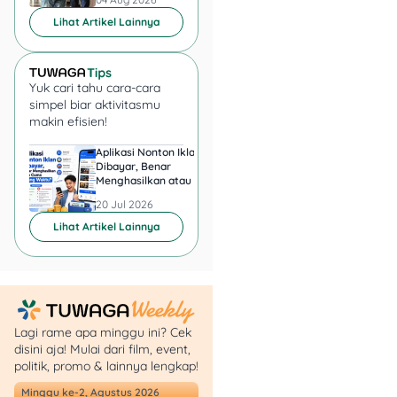
sampai cair 🏠🔑
Lihat Artikel Lainnya
Adapundi Punya Siapa?
Yuk cari tahu cara-cara
simpel biar aktivitasmu
makin efisien!
Dilansir dari
Liputan 6
,
Adapundi didirikan oleh
Aplikasi Nonton Iklan
Aplikasi Penghasil 
Achmad Irawan dibawah
Dibayar, Benar
Minta KTP, Aman ata
Menghasilkan atau Cuma
Berbahaya?
naungan PT Info Tekno
Buang Waktu?
Siaga. Adapundi adalah
20 Jul 2026
20 Jul 2026
platform Kredit Tanpa
Lihat Artikel Lainnya
Agunan (KTA) terbesar di
Indonesia yang
menggunakan dukungan
inovasi keuangan yang
didukung oleh teknologi
Lagi rame apa minggu ini? Cek
dan pelayanan berkualitas
disini aja! Mulai dari film, event,
dalam menyediakan
politik, promo & lainnya lengkap!
pinjaman aman dan praktis
Minggu ke-2, Agustus 2026