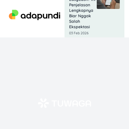
Penjelasan
Lengkapnya
Biar Nggak
Salah
Ekspektasi
03 Feb 2026
Kredenesia
Apakah OJK?
Ini Fakta
Legalitasnya
02 Feb 2026
Berapa Lama
DC GoPay
Pinjam
Datang ke
Rumah? Cek
Faktanya
Dulu!
02 Feb 2026
Apakah Pinjol