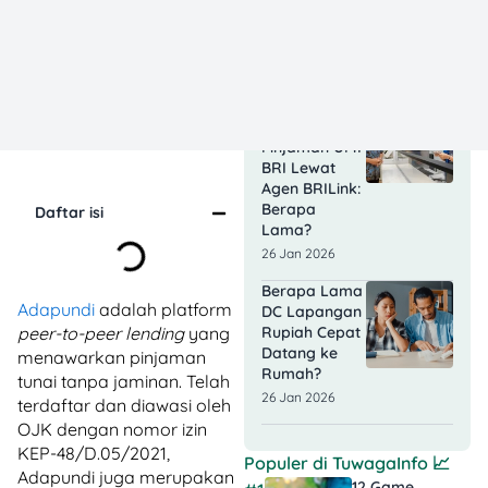
Singa Ada DC
Lapangan?
Cek Faktanya
28 Jan 2026
Jangka
Waktu
Pinjaman UMI
BRI Lewat
Agen BRILink:
Berapa
Daftar isi
Lama?
26 Jan 2026
Berapa Lama
Adapundi
adalah platform
DC Lapangan
Rupiah Cepat
peer-to-peer lending
yang
Datang ke
menawarkan pinjaman
Rumah?
tunai tanpa jaminan. Telah
26 Jan 2026
terdaftar dan diawasi oleh
OJK dengan nomor izin
KEP-48/D.05/2021,
Populer di
TuwagaInfo
📈
Adapundi juga merupakan
12 Game