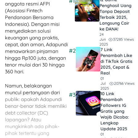
#1
anggota resmi AFPI
Penghasil Uang
(Asosiasi Fintech
Tanpa Deposit
Pendanaan Bersama
Terbaik 2025,
Langsung Cair
Indonesia). Dengan misi
ke DANA!
menyediakan solusi
24
keuangan yang praktis,
37285 Views
Jun
cepat, dan aman, Adapundi
2025
7 Link
#2
menawarkan pinjaman
Penambah Like
hingga Rp100 juta, dengan
di TikTok Gratis
tenor mulai dari 30 hingga
2025, Cepat &
360 hari.
Real
01
20766 Views
Jul
Namun, belakangan
2025
muncul pertanyaan dari
10 Link
#3
publik: apakah Adapundi
Penambah
Followers IG
benar-benar tidak memiliki
Gratis yang
debt collector (DC)
Wajib Dicoba:
lapangan? Atau
Lengkap
mungkinkah ada pihak-
Update 2025
pihak tertentu yang
01