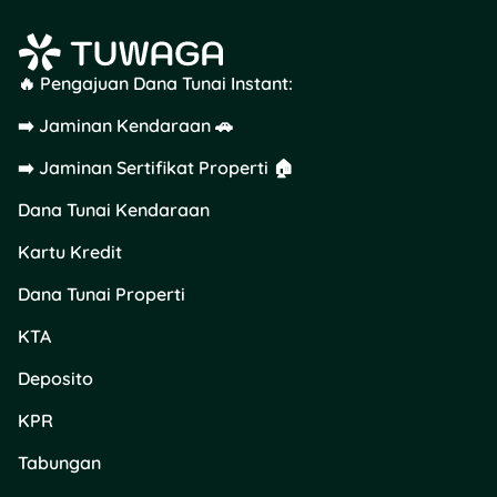
pelunasan sesuai
kebutuhan. Jangan
lupa isi nomor
🔥 Pengajuan Dana Tunai Instant:
rekening bank kamu
sebagai tujuan
➡️ Jaminan Kendaraan 🚗
pencairan dana.
➡️ Jaminan Sertifikat Properti 🏠
Pencairan Dana
Setelah itu, klik
Dana Tunai Kendaraan
“Cairkan Dana
Sekarang” dan
Kartu Kredit
selesaikan proses
verifikasi. Jika
Dana Tunai Properti
pinjaman kamu
KTA
disetujui, kamu akan
diminta
Deposito
menandatangani
Perjanjian
KPR
Pendanaan, dan
dana akan langsung
Tabungan
dicairkan ke rekening