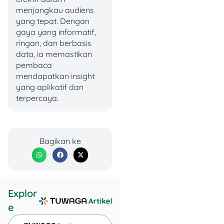
menjamin sistem
menjangkau audiens
keamanan informasi
yang tepat. Dengan
yang tinggi untuk
gaya yang informatif,
melindungi data
ringan, dan berbasis
pengguna.
data, ia memastikan
Mudah Diakses
:
pembaca
Aplikasi tersedia di
mendapatkan insight
Google Play Store
yang aplikatif dan
dan App Store,
terpercaya.
memudahkan
pengguna dalam
mengakses layanan.
Limit dan Tenor
Bagikan ke
Fleksibel
:
Menyediakan
pinjaman mulai dari
Rp100 ribu hingga
Rp100 juta, dengan
Explor
pilihan tenor dari 30
e
hingga 360 hari.
Suku Bunga