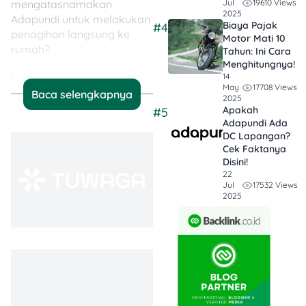
19610 Views
Jul
mengatasnamakan
2025
Adapundi untuk melakukan
Biaya Pajak
#4
penagihan langsung ke
Motor Mati 10
rumah?
Tahun: Ini Cara
Menghitungnya!
14
17708 Views
May
💡 Jadi Poinnya…
Baca selengkapnya
2025
Apakah
#5
Adapundi Klaim
Adapundi Ada
DC Lapangan?
Tidak Gunakan
Cek Faktanya
DC Lapangan
:
Disini!
Secara resmi,
22
17532 Views
Jul
Adapundi
2025
menegaskan
bahwa mereka
tidak
menggunakan
jasa debt
collector