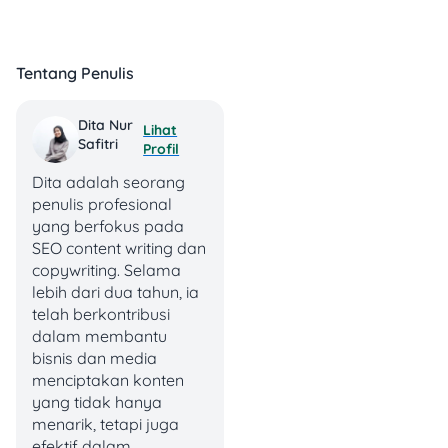
Berikut beberapa poin
penting terkait Adapundi:
Tentang Penulis
Legal dan Diawasi
:
Telah mengantongi
Dita Nur
Lihat
izin dari OJK,
Safitri
Profil
menjamin
Dita adalah seorang
operasional yang
penulis profesional
sah dan sesuai
yang berfokus pada
regulasi.
SEO content writing dan
Layanan Utama
:
copywriting. Selama
Menyediakan
lebih dari dua tahun, ia
pinjaman tanpa
telah berkontribusi
agunan (
Kredit
dalam membantu
Tanpa Agunan/KTA
)
bisnis dan media
secara daring.
menciptakan konten
Keamanan Data
:
yang tidak hanya
Tersertifikasi ISO/IEC
menarik, tetapi juga
27001:2022,
efektif dalam