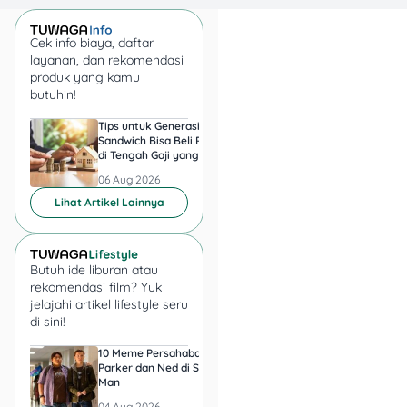
💰📝
Cek info biaya, daftar
⁠⁠👉 Sedang butuh
layanan, dan rekomendasi
pinjaman dan
produk yang kamu
butuhin!
kamu punya
jaminan BPKB
Tips untuk Generasi
Harga Emas 6 Agust
Sandwich Bisa Beli Rumah
2026, Antam hingga
kendaraan? isi di
di Tengah Gaji yang
di Pegadaian Berger
di sini
kami bantu
Harus Terbagi
Berapa?
06 Aug 2026
06 Aug 2026
sampai cair 🚗📄
Lihat Artikel Lainnya
👉 Sedang butuh
pinjaman jumlah
Butuh ide liburan atau
besar dan kamu
rekomendasi film? Yuk
punya jaminan
jelajahi artikel lifestyle seru
sertifikat
di sini!
properti?
10 Meme Persahabatan
7 Meme Halu Jadi Sp
Langsung isi
di
Parker dan Ned di Spider-
Man setelah Nonton
Man
sini
kami bantu
04 Aug 2026
04 Aug 2026