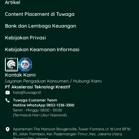
Artikel
kamu.
Content Placement di Tuwaga
Baca Juga:
Risiko
Bank dan Lembaga Keuangan
Tidak Membayar
Kebijakan Privasi
Adapundi: Dikejar
Debt Collector
Kebijakan Keamanan Informasi
Hingga Denda
Menumpuk!
Kontak Kami
Layanan Pengaduan Konsumen / Hubungi Kami
Tabel Simulasi
PT Akselerasi Teknologi Kreatif
Angsuran Adapundi
halo@tuwaga.id
2025
Tuwaga Customer Team
Hotline WhatsApp 0852-1236-3300
Senin - Minggu: 08.00 - 00.00
Berikut ini adalah simulasi
(Termasuk Hari Libur Nasional)
tabel cicilan Adapundi untuk
pinjaman dengan jangka
Apartemen The Mansion Bougenville, Tower Fontana, Lt. 16 Unit BF16-
waktu 12 bulan (360 hari)
B1, Jalan Trembesi, Kel. Pademangan Timur, Kec. Jakarta Utara,
Provinsi DKI Jakarta