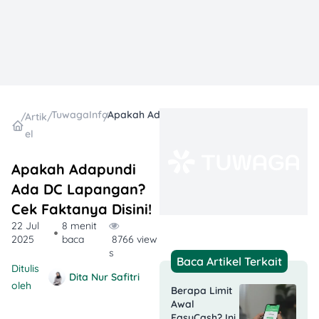
TuwagaInfo
Apakah Adapundi Ada DC Lapangan? Cek Faktanya Disini!
/
Artik
/
/
el
Apakah Adapundi
Ada DC Lapangan?
Cek Faktanya Disini!
22 Jul
8 menit
2025
baca
8766 view
s
Baca Artikel Terkait
Ditulis
Dita Nur Safitri
oleh
Berapa Limit
Awal
EasyCash? Ini