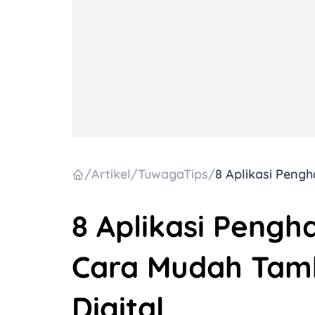
/
Artikel
/
TuwagaTips
/
8 Aplikasi Pengha
Cara Mudah Tam
Digital