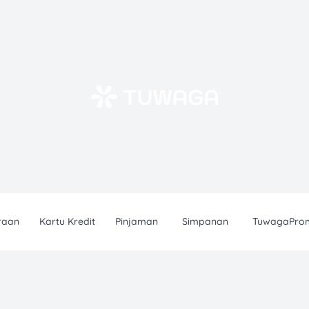
raan
Kartu Kredit
Pinjaman
Simpanan
TuwagaPro