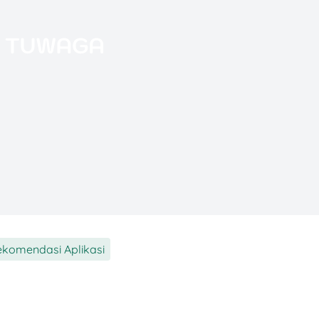
ashback setiap kali kamu belanja lewat link
 terkumpul, kamu bisa mencairkannya ke OVO.
emberi reward setiap kali kamu membaca artikel ata
yang terkumpul bisa ditukar ke saldo e-wallet.
si hiburan yang memberi reward berupa koin setiap
ngundang teman. Koin ini bisa dicairkan ke OVO
ng sudah sering belanja online atau suka hiburan
kan aktivitas favorit, kamu juga bisa dapat penghasila
komendasi Aplikasi
h ada beberapa aplikasi yang bukan hanya seru