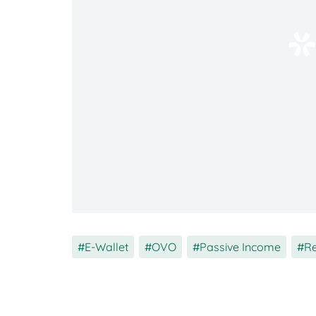
mudah untuk menambah saldo OVO.
ShopBack
→ aplikasi ini memberi c
ShopBack. Setelah saldo cashback
Cashzine
→ aplikasi berita yang m
membagikan berita ke teman. Poin 
SnackVideo
/ TikTok Lite
→ aplika
kali kamu menonton video atau me
dalam bentuk saldo.
Metode ini cocok banget untuk yang mema
lewat aplikasi. Jadi, sambil tetap melaku
tambahan.
E-Wallet
,
OVO
,
Passive Income
,
Re
Aplikasi Game & Misi Harian
Buat pecinta game, kabar baiknya adala