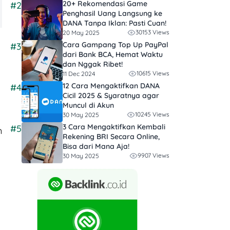
20+ Rekomendasi Game
#2
Penghasil Uang Langsung ke
DANA Tanpa Iklan​: Pasti Cuan!
30153 Views
20 May 2025
Cara Gampang Top Up PayPal
#3
dari Bank BCA, Hemat Waktu
dan Nggak Ribet!
10615 Views
11 Dec 2024
12 Cara Mengaktifkan DANA
#4
Cicil 2025 & Syaratnya agar
Muncul di Akun
10245 Views
30 May 2025
3 Cara Mengaktifkan Kembali
#5
n
Rekening BRI Secara Online,
Bisa dari Mana Aja!
9907 Views
30 May 2025