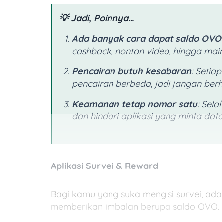
💡 Jadi, Poinnya…
Ada banyak cara dapat saldo OVO 
cashback, nonton video, hingga mai
Pencairan butuh kesabaran
: Setia
pencairan berbeda, jadi jangan berh
Keamanan tetap nomor satu
: Sela
dan hindari aplikasi yang minta data 
Aplikasi Survei & Reward
Bagi kamu yang suka mengisi survei, ada 
memberikan imbalan berupa saldo OVO.