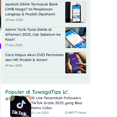
Apakah DANA Termasuk Bank
CIMB Niaga? Ini Penjelasan
Lengkap & Mudah Dipahami
24 Nov 2025
Admin Tarik Tunai DANA di
Alfamart 2025, Cek Sebelum ke
Kasir!
17 Nov 2025
Cara Hapus Akun OVO Permanen
dari HP, Mudah & Aman!
14 Nov 2025
Populer di
TuwagaTips
📈
10 Link Penambah Followers
#1
TikTok Gratis​ 2025 yang Bisa
Kamu Coba
46577 Views
23 Jun 2025