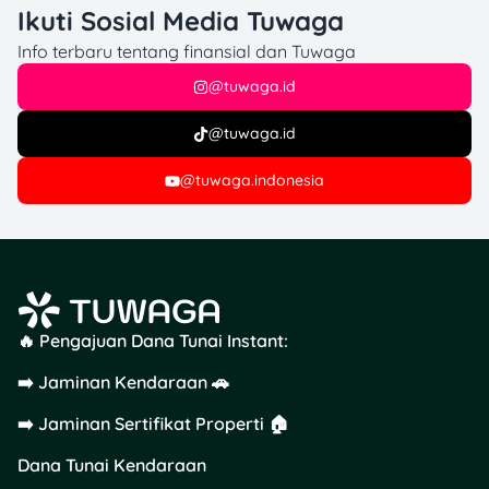
visual yang lucu dan
Ikuti Sosial Media Tuwaga
menyenangkan. Kamu
Info terbaru tentang finansial dan Tuwaga
akan membangun pulau,
mengumpulkan koin,
@tuwaga.id
bahkan bisa “menyerang”
pulau pemain lain. Selain
@tuwaga.id
koin untuk permainan, ada
Redcoin yang bisa
@tuwaga.indonesia
langsung ditarik ke DANA
mulai dari Rp10 ribu.
13. Game Prizes
Game Prizes menyediakan
🔥 Pengajuan Dana Tunai Instant:
misi beragam, mulai dari
main game sederhana
➡️ Jaminan Kendaraan 🚗
hingga nonton video
➡️ Jaminan Sertifikat Properti 🏠
eksklusif. Setiap misi
berhasil akan memberi tiket
Dana Tunai Kendaraan
atau koin, yang kemudian