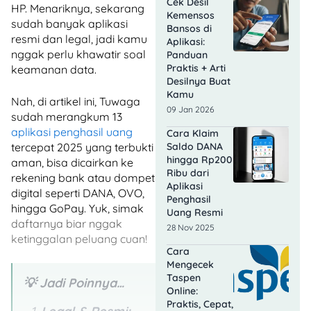
Cek Desil
HP. Menariknya, sekarang
Kemensos
sudah banyak aplikasi
Bansos di
resmi dan legal, jadi kamu
Aplikasi:
nggak perlu khawatir soal
Panduan
Praktis + Arti
keamanan data.
Desilnya Buat
Kamu
Nah, di artikel ini, Tuwaga
09 Jan 2026
sudah merangkum 13
aplikasi penghasil uang
Cara Klaim
tercepat 2025 yang terbukti
Saldo DANA
hingga Rp200
aman, bisa dicairkan ke
Ribu dari
rekening bank atau dompet
Aplikasi
digital seperti DANA, OVO,
Penghasil
hingga GoPay. Yuk, simak
Uang Resmi
daftarnya biar nggak
28 Nov 2025
ketinggalan peluang cuan!
Cara
Mengecek
Taspen
💡 Jadi Poinnya…
Online:
Praktis, Cepat,