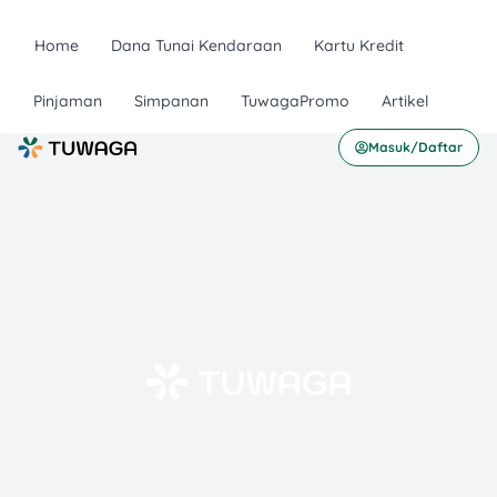
Home
Dana Tunai Kendaraan
Kartu Kredit
Pinjaman
Simpanan
TuwagaPromo
Artikel
Masuk/Daftar