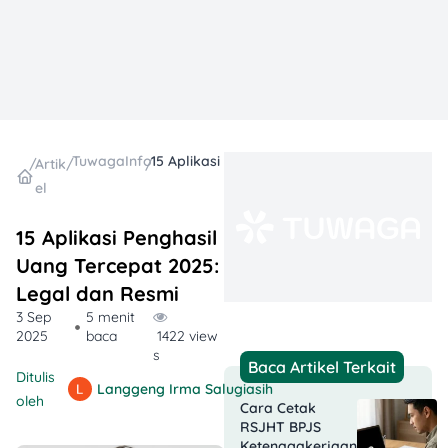
TuwagaInfo
15 Aplikasi Penghasil Uang Tercepat 2025: Legal dan Resmi
/
Artik
/
/
el
15 Aplikasi Penghasil
Uang Tercepat 2025:
Legal dan Resmi
3 Sep
5 menit
2025
baca
1422 view
s
Baca Artikel Terkait
Ditulis
Langgeng Irma Salugiasih
oleh
Cara Cetak
RSJHT BPJS
Ketenagakerjaan