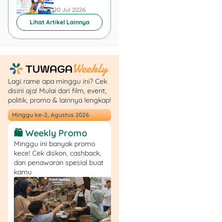
Buang Waktu?
Karena berada di bawah
20 Jul 2026
20 Jul 2026
pengawasan OJK,
Lihat Artikel Lainnya
keamanan aplikasi ini lebih
terjamin dibanding aplikasi
penghasil uang pada
umumnya.
Lagi rame apa minggu ini? Cek
disini aja! Mulai dari film, event,
Grand
politik, promo & lainnya lengkap!
Indonesia
Buy 1 Get
Minggu ke-2, Agustus 2026
1 dengan
Bank
🛍️ Weekly Promo
Saqu di
Minggu ini banyak promo
Shihlin
kece! Cek diskon, cashback,
Shihlin
Berakhir 28
dan penawaran spesial buat
Jun 2025
kamu
8. TikTok Lite
Versi ringan dari TikTok ini