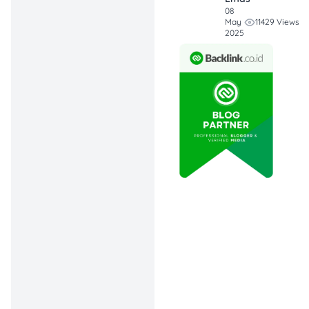
Uang Tercepat 2025
08
11429 Views
May
2025
Aplikasi penghasil uang
tercepat adalah aplikasi
yang kasih imbalan berupa
koin, poin, atau
cashback
dari aktivitas tertentu.
Setelah poin terkumpul,
kamu bisa menukarnya
dengan saldo dompet
digital atau transfer
langsung ke rekening bank.
Berikut rekomendasi
aplikasinya yang bisa
kamu mainkan:
1. Match World 3D