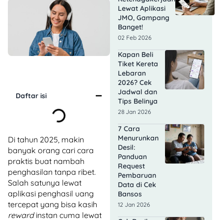
Lewat Aplikasi
JMO, Gampang
Banget!
02 Feb 2026
Kapan Beli
Tiket Kereta
Lebaran
2026? Cek
Jadwal dan
Daftar isi
Tips Belinya
28 Jan 2026
7 Cara
Menurunkan
Di tahun 2025, makin
Desil:
banyak orang cari cara
Panduan
praktis buat nambah
Request
penghasilan tanpa ribet.
Pembaruan
Salah satunya lewat
Data di Cek
aplikasi penghasil uang
Bansos
tercepat yang bisa kasih
12 Jan 2026
reward
instan cuma lewat