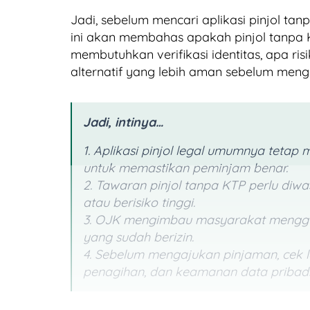
Jadi, sebelum mencari aplikasi pinjol ta
ini akan membahas apakah pinjol tanpa 
membutuhkan verifikasi identitas, apa ri
alternatif yang lebih aman sebelum men
Jadi, intinya…
1. Aplikasi pinjol legal umumnya tetap 
untuk memastikan peminjam benar.
2. Tawaran pinjol tanpa KTP perlu diwa
atau berisiko tinggi.
3. OJK mengimbau masyarakat menggun
yang sudah berizin.
4. Sebelum mengajukan pinjaman, cek leg
penagihan, dan keamanan data pribadi