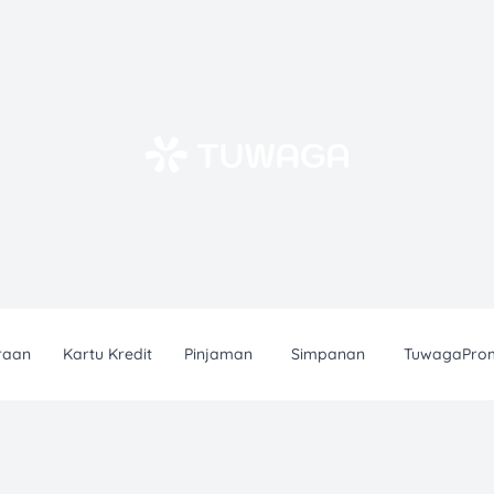
raan
Kartu Kredit
Pinjaman
Simpanan
TuwagaPro