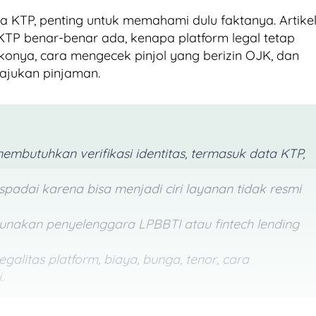
npa KTP, penting untuk memahami dulu faktanya. Artike
KTP benar-benar ada, kenapa platform legal tetap
sikonya, cara mengecek pinjol yang berizin OJK, dan
gajukan pinjaman.
membutuhkan verifikasi identitas, termasuk data KTP,
spadai karena bisa menjadi ciri layanan tidak resmi
akan penyelenggara LPBBTI atau fintech lending
alitas platform, biaya, bunga, tenor, cara
.