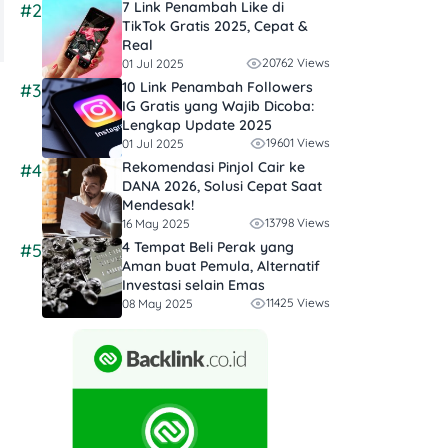
7 Link Penambah Like di
#2
TikTok Gratis 2025, Cepat &
Real
20762 Views
01 Jul 2025
10 Link Penambah Followers
#3
IG Gratis yang Wajib Dicoba:
Lengkap Update 2025
19601 Views
01 Jul 2025
Rekomendasi Pinjol Cair ke
#4
DANA 2026, Solusi Cepat Saat
Mendesak!
13798 Views
16 May 2025
4 Tempat Beli Perak yang
#5
Aman buat Pemula, Alternatif
Investasi selain Emas
11425 Views
08 May 2025