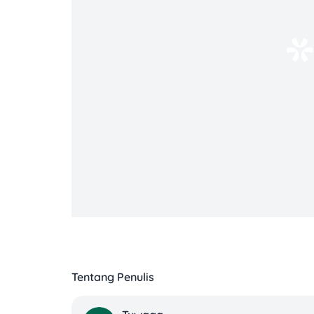
meminjam melalui sistem elektronik. O
penyelenggara yang sudah berizin melalu
Benarkah Ada Pinjol Legal Tanpa KTP?
Jawaban amannya: kamu perlu sangat hati
biasanya tetap membutuhkan data identit
calon pengguna. Verifikasi ini penting u
nama orang lain, dan potensi penyalahgu
Kadang, istilah “tanpa KTP” dipakai secar
upload dokumen berkali-kali karena data
meminta KTP pada tahap tertentu setelah
benar-benar tidak melakukan verifikasi id
Tentang Penulis
Klaim yang