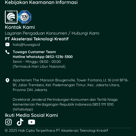
yang simpel, romantis, atau
Kebijakan Keamanan Informasi
rame-rame bareng
sahabat.
Kontak Kami
Sebelum datang, jangan
Layanan Pengaduan Konsumen / Hubungi Kami
lupa cek lagi syarat dan
PT Akselerasi Teknologi Kreatif
ketentuan di masing-
halo@tuwaga.id
masing outlet karena
Tuwaga Customer Team
periode dan ketentuan
Hotline WhatsApp 0852-1236-3300
promo bisa berbeda.
Senin - Minggu: 08.00 - 00.00
(Termasuk Hari Libur Nasional)
Semoga daftar ini bisa
bantu kamu merencanakan
Apartemen The Mansion Bougenville, Tower Fontana, Lt. 16 Unit BF16-
momen Valentine yang
B1, Jalan Trembesi, Kel. Pademangan Timur, Kec. Jakarta Utara,
lebih manis, kenyang, dan
Provinsi DKI Jakarta
pastinya nggak bikin
Direktorat Jenderal Perlindungan Konsumen dan Tertib Niaga
dompet kaget. Selamat
Kementerian Perdagangan Republik Indonesia 0853 1111 1010
merayakan Valentine! 💕🍽️
(WhatsApp)​
Ikuti Media Sosial Kami
✨
I
T
Y
n
i
o
© 2025 Hak Cipta Terpelihara PT Akselerasi Teknologi Kreatif