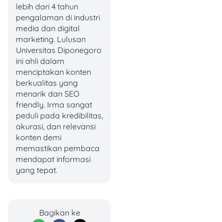
lebih dari 4 tahun
📅 Periode: 14 Februari 2026.
pengalaman di industri
🍽️ Isi paket: Appetizer, main
media dan digital
course premium, dessert,
marketing. Lulusan
dan minuman.
Universitas Diponegoro
📍 Lokasi: Gerai Hiro Steak
ini ahli dalam
tertentu.
menciptakan konten
💡 Catatan: Disarankan
berkualitas yang
reservasi lebih dulu.
menarik dan SEO
friendly. Irma sangat
4. Wingstop
peduli pada kredibilitas,
akurasi, dan relevansi
konten demi
Valentine versi simpel tapi
memastikan pembaca
rame tetap seru, apalagi
mendapat informasi
kalau ditemani ayam
yang tepat.
favorit. Wingstop hadir
dengan banyak promo
sepanjang Februari.
Bagikan ke
🤑 Promo: