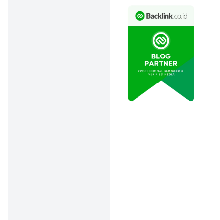
🤑 Promo: Valentine Special
for Two – “This Pot is
Taken”, harga paket
Rp269.000.
📅 Periode: Hingga 14
Februari 2026.
⏰ Jam berlaku: Senin–
Jumat pukul 10.00–17.00
WIB dan pukul 22.00 WIB
hingga tutup.
📍 Lokasi: Outlet Haidilao
tertentu di Jakarta, Grand
Batam Mall, dan Delipark
Medan.
💡 Catatan: Tidak berlaku di
akhir pekan dan hari libur
nasional.
3. Hiro Steak