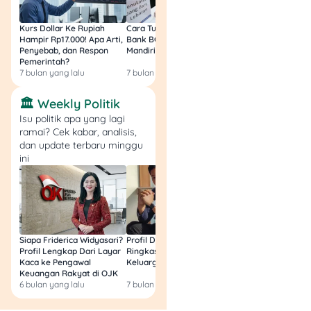
ShopeeFood.
💡 Catatan: Gratis Valentine
Kurs Dollar Ke Rupiah
Cara Tukar Uang Baru di
Bansos Jabar Tahap
Entreme, bunga, dan
Hampir Rp17.000! Apa Arti,
Bank BCA (Umum, BNI,
Masih Bisa Cair Awa
voucher photobooth
Penyebab, dan Respon
Mandiri, BRI, dan BSI) 2026!
Ini Jawaban & Cara
Pemerintah?
Resmi
(syarat berlaku).
7 bulan yang lalu
7 bulan yang lalu
7 bulan yang lalu
9. Falala Chocolate
🏛️ Weekly Politik
Isu politik apa yang lagi
Kalau mau kasih hadiah
ramai? Cek kabar, analisis,
Valentine yang klasik tapi
dan update terbaru minggu
ini
elegan, cokelat premium
tetap jadi juaranya.
🤑 Promo: Love Bundling
Valentine
Siapa Friderica Widyasari?
Profil Darma Mangkuluhur:
BLT Kesra 2026 Aka
Profil Lengkap Dari Layar
Ringkas Latar Belakang
Lagi? Ini Fakta Res
Love Pack Bundling:
Kaca ke Pengawal
Keluarga dan Bisnisnya
Rp350.000.
Keuangan Rakyat di OJK
Love Deluxe
6 bulan yang lalu
7 bulan yang lalu
8 bulan yang lalu
Bundling: Rp485.000.