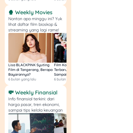
🍿 Weekly Movies
8. Spill and Bites
Nonton apa minggu ini? Yuk
lihat daftar film bioskop &
Valentine rame-rame atau
streaming yang lagi rame!
berdua tetap seru dengan
menu crispy yang lengkap
plus bonus menarik.
🤑 Promo: Spill Couple Set
Lisa BLACKPINK Syuting
Film Komedi Indonesia
Film Avatar: Fire an
Film di Tangerang, Berapa
Terbaru 2026, Siap Ngakak
Segini Budget Prod
Valentine Set 1:
Bayarannya?
Sampai Sakit Perut!
dan Pendapatanny
6 bulan yang lalu
6 bulan yang lalu
8 bulan yang lalu
Rp52.500
Valentine Set 2:
💸 Weekly Finansial
Rp57.500.
Info finansial terkini: dari
harga pasar, tren ekonomi,
📅 Periode: Hingga 15
sampai tips kelola keuangan
Februari 2026.
📦 Pemesanan: Dine-in,
GoFood, GrabFood, dan