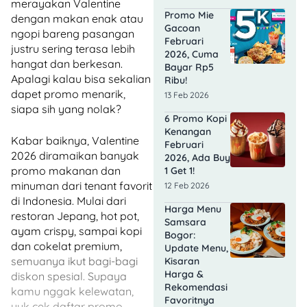
merayakan Valentine
Promo Mie
dengan makan enak atau
Gacoan
ngopi bareng pasangan
Februari
justru sering terasa lebih
2026, Cuma
hangat dan berkesan.
Bayar Rp5
Apalagi kalau bisa sekalian
Ribu!
dapet promo menarik,
13 Feb 2026
siapa sih yang nolak?
6 Promo Kopi
Kenangan
Kabar baiknya, Valentine
Februari
2026 diramaikan banyak
2026, Ada Buy
promo makanan dan
1 Get 1!
minuman dari tenant favorit
12 Feb 2026
di Indonesia. Mulai dari
Harga Menu
restoran Jepang, hot pot,
Samsara
ayam crispy, sampai kopi
Bogor:
dan cokelat premium,
Update Menu,
semuanya ikut bagi-bagi
Kisaran
Harga &
diskon spesial. Supaya
Rekomendasi
kamu nggak kelewatan,
Favoritnya
yuk cek daftar promo