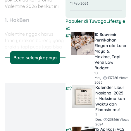
11 Feb 2026
Valentine 2026 berikut ini!
1. HokBen
Populer di
TuwagaLifestyle
📈
Valentine nggak harus
10 Souvenir
#1
fancy, makan bareng yang
Pernikahan
Elegan ala Luna
praktis tapi puas juga bisa
Maya &
jadi pilihan. HokBen hadir
Maxime, Tapi
Baca selengkapnya
dengan paket hemat yang
Versi Low
cocok buat date santai
Budget
berdua.
10
437786 Views
May
2025
🤑 Promo:
Kalender Libur
#2
Nasional 2025
– Maksimalkan
Waktu dan
Chicken Teriyaki
Finansialmu!
Chicken Katsu
31
238666 Views
Dec
2 porsi nasi
2024
Harga spesial mulai
15 Aplikasi VCS
#3