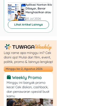
– Milo Series: Rp12.000
Aplikasi Nonton Iklan
Aplikasi Penghasil 
– Seasalt Series: Rp12.000
Dibayar, Benar
Minta KTP, Aman ata
– Nostalgia Series:
Menghasilkan atau Cuma
Berbahaya?
Rp10.000
Buang Waktu?
20 Jul 2026
20 Jul 2026
Lihat Artikel Lainnya
📅 Periode: Hingga 28
Februari 2026.
📍 Lokasi: Seluruh outlet
Coffee Gold.
💡 Catatan: Berlaku selama
stok tersedia.
Lagi rame apa minggu ini? Cek
disini aja! Mulai dari film, event,
politik, promo & lainnya lengkap!
7. Lawson
Minggu ke-2, Agustus 2026
Ngerayain Valentine sambil
🛍️ Weekly Promo
ngemil cepat juga bisa.
Minggu ini banyak promo
Lawson punya promo
kece! Cek diskon, cashback,
BOGO dan camilan spesial
dan penawaran spesial buat
satu hari.
kamu