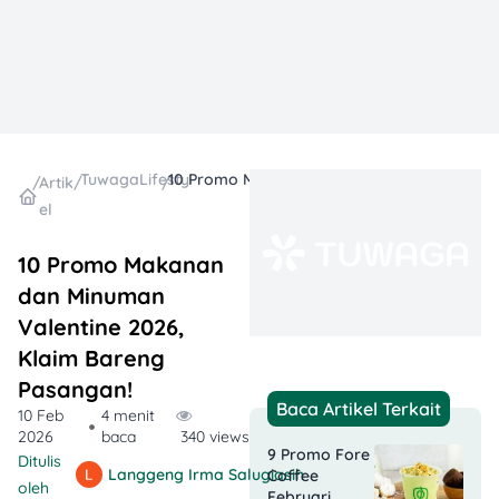
TuwagaLifestyle
10 Promo Makanan dan Minuman Valentine 2026, Klaim Bareng Pasangan!
/
Artik
/
/
el
10 Promo Makanan
dan Minuman
Valentine 2026,
Klaim Bareng
Pasangan!
Baca Artikel Terkait
10 Feb
4 menit
2026
baca
340 views
9 Promo Fore
Ditulis
Langgeng Irma Salugiasih
Coffee
oleh
Februari