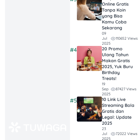
Rp26.000-an per
Online Gratis
orang.
Tanpa Koin
yang Bisa
Kamu Coba
📅 Periode: 1–5 Februari
Sekarang
2026.
09
🍽️ Layanan: Dine-in only.
110652 Views
Jul
2025
📍 Lokasi: Seluruh gerai
20 Promo
#4
HokBen Indonesia.
Ulang Tahun
💡 Catatan: Harga bisa
Makan Gratis
berbeda tergantung outlet.
2025, Yuk Buru
Birthday
Treats!
2. Haidilao
19
87427 Views
Sep
2025
Buat kamu yang pengin
10 Link Live
#5
Valentine dinner lebih intim
Streaming Bola
dan berkesan, hot pot
Gratis dan
bareng pasangan di
Legal: Update
Haidilao bisa jadi pilihan
2025
23
yang pas.
72022 Views
Jul
2025