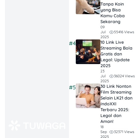
endorsement bernilai
Tanpa Koin
miliaran, kerja sama
yang Bisa
dengan merek global,
Kamu Coba
hingga pendapatan dari
Sekarang
09
konten digital, semua
55416 Views
Jul
menjadi bagian dari
2025
sumber penghasilan para
10 Link Live
#4
selebritas papan atas
Streaming Bola
Gratis dan
Indonesia.
Legal: Update
2025
23
36024 Views
Jul
1. Raffi Ahmad – Si
2025
Sultan Andara yang
30 Link Nonton
#5
Film Streaming
Tak Pernah Padam
Selain LK21 dan
IndoXXI
Siapa yang bisa menggeser
Terbaru 2025:
nama
Raffi Ahmad
dari
Legal dan
Aman!
daftar artis termahal di
18
Indonesia? Sepertinya
32371 Views
Sep
belum ada. Di tahun 2025,
2025