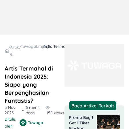
TuwagaLifestyle
Artis Termahal di Indonesia 2025: Siapa yang Berpenghasilan Fantastis?
/
Artik
/
/
el
Artis Termahal di
Indonesia 2025:
Siapa yang
Berpenghasilan
Fantastis?
Baca Artikel Terkait
5 Nov
6 menit
2025
baca
158 views
Promo Buy 1
Ditulis
Tuwaga
Get 1 Tiket
oleh
Bioskop