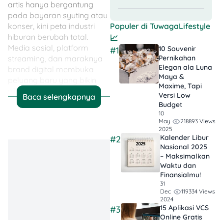
artis hanya bergantung
pada bayaran syuting atau
konser, kini peta industri
Populer di
TuwagaLifestyle
hiburan berubah total.
📈
Media sosial, platform
10 Souvenir
#1
streaming, dan maraknya
Pernikahan
Elegan ala Luna
brand digital membuka
Maya &
peluang baru yang bikin
Maxime, Tapi
nilai seorang artis bisa
Versi Low
Baca selengkapnya
meroket drastis.
Budget
10
218893 Views
May
Di 2025 ini, banyak artis
2025
yang sukses “naik kelas”
Kalender Libur
#2
jadi figur publik sekaligus
Nasional 2025
pebisnis. Popularitas
– Maksimalkan
Waktu dan
mereka bukan cuma diukur
Finansialmu!
dari seberapa sering tampil
31
di TV, tapi juga seberapa
119334 Views
Dec
besar pengaruhnya
2024
15 Aplikasi VCS
#3
terhadap publik. Dari
Online Gratis