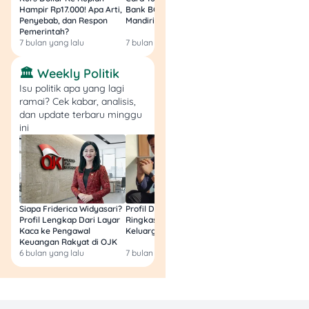
Hampir Rp17.000! Apa Arti,
Bank BCA (Umum, BNI,
Masih Bisa Cair Awa
Agnez Mo juga menjadi
Penyebab, dan Respon
Mandiri, BRI, dan BSI) 2026!
Ini Jawaban & Cara
simbol sukses artis
Pemerintah?
Resmi
7 bulan yang lalu
7 bulan yang lalu
7 bulan yang lalu
Indonesia yang bisa
menembus pasar global
🏛️ Weekly Politik
tanpa kehilangan identitas.
Isu politik apa yang lagi
Dengan dedikasinya di
ramai? Cek kabar, analisis,
dunia musik dan fashion, ia
dan update terbaru minggu
membuktikan bahwa
ini
kualitas bisa membawa
artis lokal ke level dunia.
6. Reza Rahadian –
Aktor Serba Bisa yang
Siapa Friderica Widyasari?
Profil Darma Mangkuluhur:
BLT Kesra 2026 Aka
Jadi Jaminan Kualitas
Profil Lengkap Dari Layar
Ringkas Latar Belakang
Lagi? Ini Fakta Res
Kaca ke Pengawal
Keluarga dan Bisnisnya
Keuangan Rakyat di OJK
Dari dunia perfilman,
Reza
6 bulan yang lalu
7 bulan yang lalu
8 bulan yang lalu
Rahadian
adalah nama
yang hampir selalu muncul
ketika kita bicara soal aktor