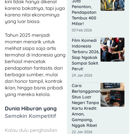
Juta
kini tidak hanya dikenal
Penonton,
karena bakatnya, tapi juga
Pendapatan
karena nilai ekonominya
Tembus 400
yang luar biasa.
Miliar!
03 Feb 2026
Tahun 2025 menjadi
Film Komedi
momen menarik untuk
Indonesia
melihat siapa saja artis
Terbaru 2026,
termahal di Indonesia yang
Siap Ngakak
berhasil mencetak
Sampai Sakit
pendapatan fantastis dari
Perut!
berbagai sumber, mulai
29 Jan 2026
dari honor tampil, kontrak
Cara
iklan, hingga bisnis pribadi
Berlangganan
yang mereka kelola.
Situs Luar
Negeri Tanpa
Dunia Hiburan yang
Kartu Kredit:
Aman,
Semakin Kompetitif
Gampang,
Nggak Ribet
Kalau dulu penghasilan
22 Jan 2026