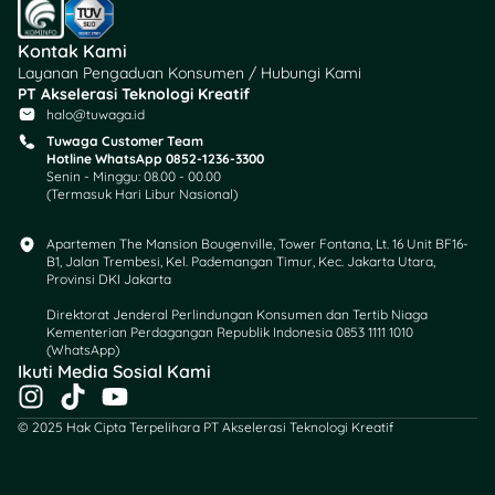
strategi yang tepat.
Kontak Kami
Di 2025, ia dikenal sebagai
Layanan Pengaduan Konsumen / Hubungi Kami
salah satu selebritas
PT Akselerasi Teknologi Kreatif
perempuan dengan tarif
halo@tuwaga.id
endorsement tertinggi di
Tuwaga Customer Team
Indonesia. Sekali posting di
Hotline WhatsApp 0852-1236-3300
Senin - Minggu: 08.00 - 00.00
media sosialnya, tarif Luna
(Termasuk Hari Libur Nasional)
bisa mencapai Rp100–200
juta tergantung format
Apartemen The Mansion Bougenville, Tower Fontana, Lt. 16 Unit BF16-
kerja sama.
B1, Jalan Trembesi, Kel. Pademangan Timur, Kec. Jakarta Utara,
Provinsi DKI Jakarta
Selain itu, ia juga aktif di
Direktorat Jenderal Perlindungan Konsumen dan Tertib Niaga
dunia bisnis fashion dan
Kementerian Perdagangan Republik Indonesia 0853 1111 1010
(WhatsApp)​
kecantikan. Dengan gaya
Ikuti Media Sosial Kami
hidup yang profesional dan
I
T
Y
konsisten menjaga citra
n
i
o
positif, Luna sukses menjadi
© 2025 Hak Cipta Terpelihara PT Akselerasi Teknologi Kreatif
s
k
u
salah satu ikon wanita
t
t
t
modern yang inspiratif di