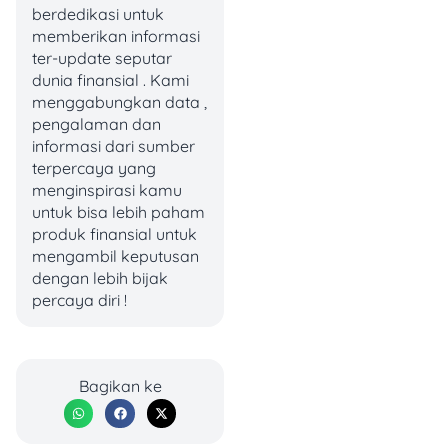
berdedikasi untuk
sebagai salah satu figur
memberikan informasi
publik dengan citra positif,
ter-update seputar
elegan, dan relatable bagi
dunia finansial . Kami
banyak kalangan.
menggabungkan data ,
pengalaman dan
Selain masih aktif di dunia
informasi dari sumber
hiburan, Nagita juga
terpercaya yang
menjadi wajah utama
menginspirasi kamu
sejumlah brand premium di
untuk bisa lebih paham
bidang kecantikan, fashion,
produk finansial untuk
dan lifestyle. Banyak
mengambil keputusan
perusahaan besar yang
dengan lebih bijak
rela mengeluarkan
percaya diri !
anggaran besar hanya
untuk menggaet Nagita
sebagai brand
ambassador.
Bagikan ke
Tarifnya pun tidak main-
main. Untuk satu kontrak