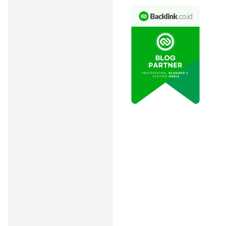
Raffi masih kokoh di posisi
teratas dengan total
pendapatan yang ditaksir
mencapai puluhan miliar
rupiah per tahun.
Bukan cuma dari dunia
hiburan, tapi juga dari
kerajaan bisnisnya, RANS
Entertainment, RANS
Animation Studio, hingga lini
bisnis kuliner dan olahraga.
Ia dikenal sebagai artis
yang berhasil
menjembatani dunia
hiburan dan
entrepreneurship dengan
sangat mulus.
Raffi juga masih menjadi