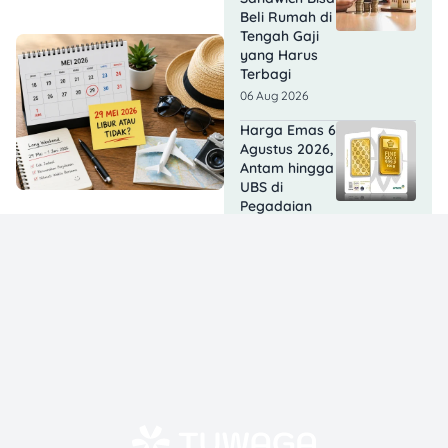
Beli Rumah di
Tengah Gaji
yang Harus
Terbagi
06 Aug 2026
Harga Emas 6
Agustus 2026,
Antam hingga
UBS di
Pegadaian
Bergerak
Berapa?
06 Aug 2026
KJP Plus
Agustus 2026
Cair
Bertahap, Cek
Status
Penerima
dengan Cara
Ini