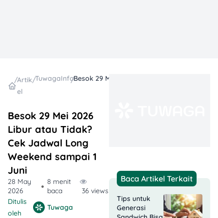
TuwagaInfo
Besok 29 Mei 2026 Libur atau Tidak? Cek Jadwal Long Weekend sampai 1 Juni
/
Artik
/
/
el
Besok 29 Mei 2026
Libur atau Tidak?
Cek Jadwal Long
Weekend sampai 1
Juni
Baca Artikel Terkait
28 May
8 menit
2026
baca
36 views
Tips untuk
Ditulis
Tuwaga
Generasi
oleh
Sandwich Bisa