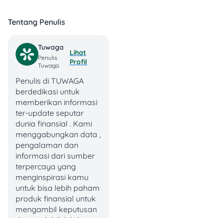
orang ingin memastikan
apakah perlu mengajukan
Tentang Penulis
cuti, atau cukup mengikuti
jadwal libur nasional dan
cuti bersama yang sudah
Tuwaga
Lihat
ditetapkan pemerintah.
Penulis
Profil
Tuwaga
Penulis di TUWAGA
Tanggal
Hari
Status
Keterangan
berdedikasi untuk
memberikan informasi
Hari Raya
27 Mei
Libur
ter-update seputar
Rabu
Iduladha
2026
Nasional
dunia finansial . Kami
1447 Hijriah
menggabungkan data ,
pengalaman dan
Cuti
28 Mei
Cuti
informasi dari sumber
Kamis
bersama
2026
Bersama
terpercaya yang
Iduladha
menginspirasi kamu
untuk bisa lebih paham
Bukan libur
produk finansial untuk
29 Mei
Hari
nasional
Jumat
mengambil keputusan
2026
Kerja
atau cuti