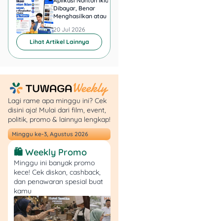
Aplikasi Nonton Iklan
Aplikasi Penghasil 
nasional, cuti bersama,
Dibayar, Benar
Minta KTP, Aman ata
Menghasilkan atau Cuma
Berbahaya?
dan cuti pribadi
Buang Waktu?
20 Jul 2026
20 Jul 2026
Lihat Artikel Lainnya
Libur nasional
adalah hari libur
resmi yang
ditetapkan
pemerintah untuk
memperingati hari
Lagi rame apa minggu ini? Cek
disini aja! Mulai dari film, event,
besar tertentu.
politik, promo & lainnya lengkap!
Cuti bersama
adalah
hari cuti yang
Minggu ke-3, Agustus 2026
ditetapkan
🛍️ Weekly Promo
pemerintah dan
Minggu ini banyak promo
biasanya digunakan
kece! Cek diskon, cashback,
untuk mengatur
dan penawaran spesial buat
efektivitas hari kerja.
kamu
Cuti pribadi
adalah
cuti yang diajukan
pekerja secara