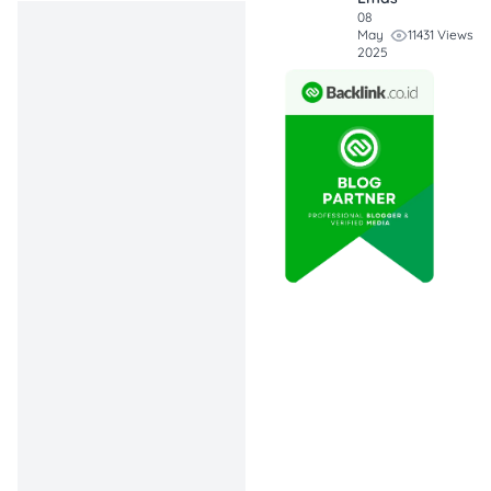
08
Jawaban resminya,
29 Mei
11431 Views
May
2025
2026 tidak termasuk libur
nasional
. Dalam daftar hari
libur nasional 2026,
pemerintah menetapkan 27
Mei 2026 sebagai Hari
Raya Iduladha 1447 Hijriah,
31 Mei 2026 sebagai Hari
Raya Waisak 2570 BE, dan 1
Juni 2026 sebagai Hari
Lahir Pancasila. Sementara
itu, tanggal 29 Mei tidak
tercantum sebagai hari libur
nasional.
Hal ini penting dipahami
agar tidak salah membuat
rencana perjalanan, jadwal