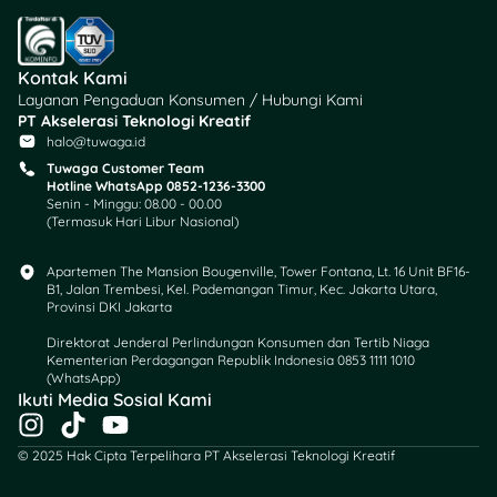
akademik daerah,
kebijakan yayasan, atau
keputusan internal sekolah.
Kontak Kami
Layanan Pengaduan Konsumen / Hubungi Kami
Orang tua dan pelajar
PT Akselerasi Teknologi Kreatif
sebaiknya tidak langsung
halo@tuwaga.id
menganggap 29 Mei libur.
Tuwaga Customer Team
Cek kembali surat edaran
Hotline WhatsApp 0852-1236-3300
sekolah, kalender
Senin - Minggu: 08.00 - 00.00
(Termasuk Hari Libur Nasional)
akademik, grup kelas
resmi, atau pengumuman
Apartemen The Mansion Bougenville, Tower Fontana, Lt. 16 Unit BF16-
dari wali kelas. Ini penting
B1, Jalan Trembesi, Kel. Pademangan Timur, Kec. Jakarta Utara,
terutama jika ada jadwal
Provinsi DKI Jakarta
ujian, kegiatan sekolah,
Direktorat Jenderal Perlindungan Konsumen dan Tertib Niaga
atau pengumpulan tugas
Kementerian Perdagangan Republik Indonesia 0853 1111 1010
yang tetap berjalan.
(WhatsApp)​
Ikuti Media Sosial Kami
I
T
Y
Yang perlu
n
i
o
diperhatikan siswa dan
© 2025 Hak Cipta Terpelihara PT Akselerasi Teknologi Kreatif
s
k
u
orang tua