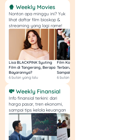
status libur biasanya
🍿 Weekly Movies
mengikuti kebijakan
Nonton apa minggu ini? Yuk
perusahaan, kontrak kerja,
lihat daftar film bioskop &
jenis industri, dan
streaming yang lagi rame!
kebutuhan operasional.
Karena 29 Mei 2026 tidak
tercantum sebagai libur
nasional atau cuti bersama,
perusahaan pada
dasarnya tidak wajib
Lisa BLACKPINK Syuting
Film Komedi Indonesia
Film Avatar: Fire an
Film di Tangerang, Berapa
Terbaru 2026, Siap Ngakak
Segini Budget Prod
meliburkan karyawan pada
Bayarannya?
Sampai Sakit Perut!
dan Pendapatanny
tanggal tersebut.
6 bulan yang lalu
6 bulan yang lalu
8 bulan yang lalu
💸 Weekly Finansial
Namun, beberapa
perusahaan bisa saja
Info finansial terkini: dari
harga pasar, tren ekonomi,
membuat kebijakan
sampai tips kelola keuangan
internal, misalnya
memberikan cuti kolektif,
work from home, jadwal
operasional terbatas, atau
memperbolehkan