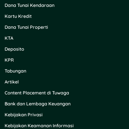
masyarakat tidak
Dana Tunai Kendaraan
terganggu.
Kartu Kredit
Dana Tunai Properti
Apakah Sekolah dan
KTA
Kampus Libur pada 29
Mei 2026?
Deposito
KPR
Untuk sekolah dan kampus,
status 29 Mei 2026 juga
Tabungan
perlu dilihat dari kalender
akademik masing-masing.
Artikel
Jika hanya mengacu pada
Content Placement di Tuwaga
SKB 3 Menteri, tanggal
tersebut bukan libur
Bank dan Lembaga Keuangan
nasional atau cuti bersama.
Namun, satuan pendidikan
Kebijakan Privasi
dapat memiliki pengaturan
tambahan sesuai kalender
Kebijakan Keamanan Informasi