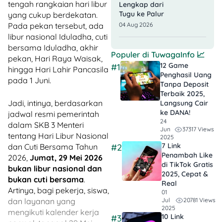
tengah rangkaian hari libur
Lengkap dari
Tugu ke Palur
yang cukup berdekatan.
04 Aug 2026
Pada pekan tersebut, ada
libur nasional Iduladha, cuti
bersama Iduladha, akhir
Populer di
TuwagaInfo
📈
pekan, Hari Raya Waisak,
12 Game
#1
hingga Hari Lahir Pancasila
Penghasil Uang
pada 1 Juni.
Tanpa Deposit
Terbaik 2025,
Jadi, intinya, berdasarkan
Langsung Cair
ke DANA!
jadwal resmi pemerintah
24
dalam SKB 3 Menteri
37317 Views
Jun
tentang Hari Libur Nasional
2025
7 Link
#2
dan Cuti Bersama Tahun
Penambah Like
2026,
Jumat, 29 Mei 2026
di TikTok Gratis
bukan libur nasional dan
2025, Cepat &
bukan cuti bersama
.
Real
Artinya, bagi pekerja, siswa,
01
20781 Views
Jul
dan layanan yang
2025
mengikuti kalender kerja
10 Link
#3