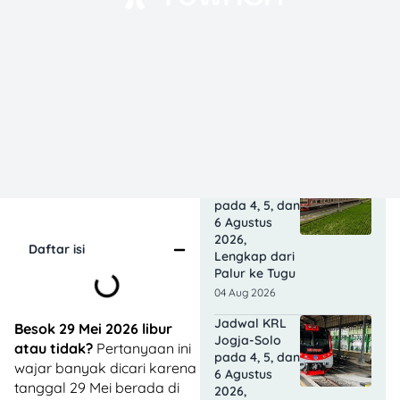
06 Aug 2026
Emas Galeri
24 Pegadaian
Naik Siang Ini,
Harga
Tembus
Rp2,65 Juta
06 Aug 2026
Jadwal KRL
Solo-Jogja
pada 4, 5, dan
6 Agustus
2026,
Daftar isi
Lengkap dari
Palur ke Tugu
04 Aug 2026
Jadwal KRL
Besok 29 Mei 2026 libur
Jogja-Solo
atau tidak?
Pertanyaan ini
pada 4, 5, dan
wajar banyak dicari karena
6 Agustus
tanggal 29 Mei berada di
2026,