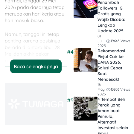
normal, tanggal 29 Mei
Penambah
2026 pada dasarnya tetap
Followers IG
merupakan hari kerja atau
Gratis yang
Wajib Dicoba:
hari masuk biasa.
Lengkap
Update 2025
Namun, tanggal ini tetap
01
penting karena posisinya
19645 Views
Jul
2025
berada di antara libur 28
Rekomendasi
#4
Mei dan akhir pekan
Pinjol Cair ke
panjang menuju 1 Juni.
DANA 2026,
Baca selengkapnya
Karena itu, banyak orang
Solusi Cepat
mempertimbangkan untuk
Saat
Mendesak!
mengambil cuti pribadi
16
pada 29 Mei agar bisa
13803 Views
May
mendapatkan libur panjang
2025
4 Tempat Beli
#5
dari 27 Mei sampai 1 Juni
Perak yang
2026.
Aman buat
Pemula,
Apakah 29 Mei 2026
Alternatif
Libur Nasional?
Investasi selain
Emas