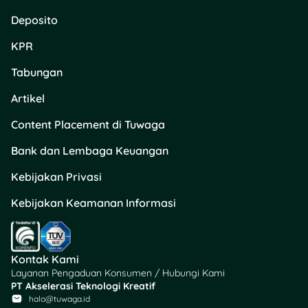
ke email, atau
Bayar
Lagi
untuk transaksi
Deposito
yang sama.
KPR
d. LinkAja
Tabungan
Download & daftar
Artikel
akun
LinkAja.
Content Placement di Tuwaga
Di beranda, pilih
Lainnya
> kategori
Bank dan Lembaga Keuangan
Keuangan
.
Pilih menu
Multi
Kebijakan Privasi
Finance
>
Bayar
Kebijakan Keamanan Informasi
Tagihan
.
Pilih
Adira Finance
,
lalu masukkan
nomor kontrak
.
Kontak Kami
Cek detail tagihan,
Layanan Pengaduan Konsumen / Hubungi Kami
lalu klik
Konfirmasi
PT Akselerasi Teknologi Kreatif
jika data sudah
halo@tuwaga.id