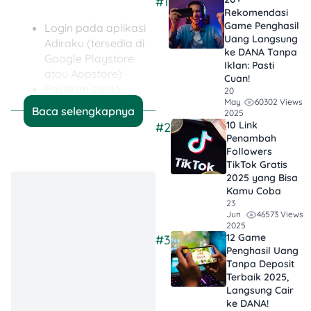
#1
Rekomendasi
Game Penghasil
Login pada aplikasi
Uang Langsung
Adiraku (tersedia di
ke DANA Tanpa
Google Playstore
Iklan​: Pasti
atau Appstore)
Cuan!
Pastikan saldo
20
60302 Views
May
Adirapay cukup
Baca selengkapnya
2025
untuk membayar
10 Link
#2
angsuran. Jika tidak,
Penambah
lakukan top up saldo
Followers
dengan
TikTok Gratis​
2025 yang Bisa
menggunakan virtual
Kamu Coba
account adirapay:
23
8888xxxxxxxxxxxx
46573 Views
Jun
(Nomor adiraku
2025
12 Game
#3
terdiri dari 16 digit),
Penghasil Uang
yang dapat dilihat
Tanpa Deposit
pada menu “Akun“ di
Terbaik 2025,
aplikasi Adiraku.
Langsung Cair
Pilihan virtual
ke DANA!