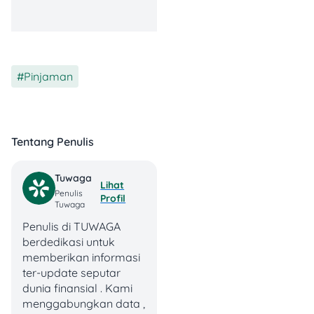
Bank Danamon.
Kalau kamu konsumen
baru, akan dibuatkan
rekening khusus yang akan
Pinjaman
digunakan untuk
pembayaran autodebet
tiap bulannya.
Tentang Penulis
Sementara untuk
konsumen lama, bisa
ajukan aktivasi autodebet
Tuwaga
Lihat
dengan datang ke kantor
Penulis
Profil
cabang Adira atau
Tuwaga
Danamon dengan
Penulis di TUWAGA
membawa dokumen:
berdedikasi untuk
memberikan informasi
KTP
ter-update seputar
Buku
dunia finansial . Kami
tabungan/rekening
menggabungkan data ,
koran