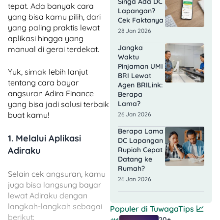
Singa Ada DC
tepat. Ada banyak cara
Lapangan?
yang bisa kamu pilih, dari
Cek Faktanya
yang paling praktis lewat
28 Jan 2026
aplikasi hingga yang
Jangka
manual di gerai terdekat.
Waktu
Pinjaman UMI
Yuk, simak lebih lanjut
BRI Lewat
tentang cara bayar
Agen BRILink:
angsuran Adira Finance
Berapa
yang bisa jadi solusi terbaik
Lama?
buat kamu!
26 Jan 2026
Berapa Lama
1. Melalui Aplikasi
DC Lapangan
Adiraku
Rupiah Cepat
Datang ke
Rumah?
Selain cek angsuran, kamu
26 Jan 2026
juga bisa langsung bayar
lewat Adiraku dengan
langkah-langkah sebagai
Populer di
TuwagaTips
📈
berikut:
20+