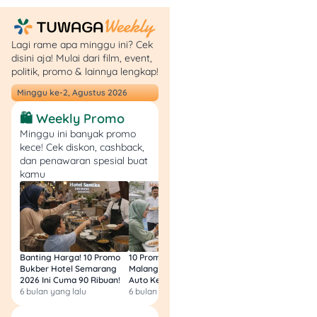
bisa dilakukan jika
kamu sudah telat
angsuran lebih dari
Lagi rame apa minggu ini? Cek
90 hari.
disini aja! Mulai dari film, event,
politik, promo & lainnya lengkap!
5. Melalui Platform
Minggu ke-2, Agustus 2026
Digital
🛍️ Weekly Promo
Minggu ini banyak promo
Kalau kamu lebih suka
kece! Cek diskon, cashback,
bayar online lewat aplikasi
dan penawaran spesial buat
yang sering kamu pakai,
kamu
Adira juga tersedia di
beberapa platform digital:
a. Tokopedia
Banting Harga! 10 Promo
10 Promo Bukber Hotel
Intip 10 Promo Buk
Login
ke aplikasi
Bukber Hotel Semarang
Malang 2026: Start 75rb,
Hotel Surabaya 202
2026 Ini Cuma 90 Ribuan!
Auto Kenyang!
Sultan Harga 100rb
Tokopedia.
6 bulan yang lalu
6 bulan yang lalu
6 bulan yang lalu
Di beranda, pilih
Top
Up & Tagihan
>