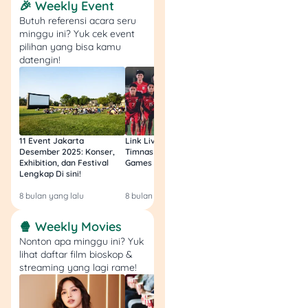
🎉 Weekly Event
Semua Kategori
.
Butuh referensi acara seru
Pilih
Bayar
>
minggu ini? Yuk cek event
Angsuran Kredit
.\
pilihan yang bisa kamu
Pilih
Adira Finance
datengin!
sebagai penyedia
layanan.
Masukkan
nomor
kontrak (12 digit)
lalu klik
Bayar
.
11 Event Jakarta
Link Live Streaming
Link Live Streamin
Klik
Cek Tagihan
Desember 2025: Konser,
Timnas vs Filipina SEA
Timnas Indonesia U
untuk melihat detail
Exhibition, dan Festival
Games Malam Ini, Gratis!
Zambia U17 Nanti 
Lengkap Di sini!
Gratis & Legal Tanp
pembayaran.
Login!
Jika sudah sesuai,
8 bulan yang lalu
8 bulan yang lalu
9 bulan yang lalu
klik
Pilih
Pembayaran
.
🍿 Weekly Movies
Pilih metode
Nonton apa minggu ini? Yuk
pembayaran,
lihat daftar film bioskop &
streaming yang lagi rame!
misalnya
VA BCA
.
Klik
Lihat Cara
Pembayaran
, lalu