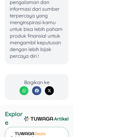
pengalaman dan
Surat pernyataan
informasi dari sumber
penggunaan
terpercaya yang
rekening Danamon
menginspirasi kamu
existing (tersedia di
untuk bisa lebih paham
Kantor cabang Adira
produk finansial untuk
Finance)
mengambil keputusan
dengan lebih bijak
Jika kamu menggunakan
percaya diri !
cara pembayaran
autodebet, pastikan saldo
di rekening cukup tiap
tanggal jatuh tempo ya!
Bagikan ke
Amar Bank
Tunaiku
Explor
e
Fitur dan Benefit
Bunga