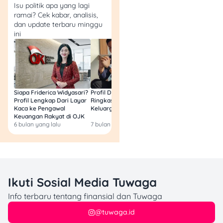
Di beranda, pilih
Isu politik apa yang lagi
ramai? Cek kabar, analisis,
Pulsa, Tagihan &
dan update terbaru minggu
Tiket > Lihat Semua.
ini
Pilih menu Angsuran
Kredit.
Cari dan pilih Adira
Finance.
Masukkan 12 digit
nomor kontrak, lalu
Siapa Friderica Widyasari?
Profil Darma Mangkuluhur:
BLT Kesra 2026 Aka
Profil Lengkap Dari Layar
Ringkas Latar Belakang
Lagi? Ini Fakta Res
klik Lihat Tagihan.
Kaca ke Pengawal
Keluarga dan Bisnisnya
Cek detail angsuran,
Keuangan Rakyat di OJK
6 bulan yang lalu
7 bulan yang lalu
8 bulan yang lalu
jika sudah sesuai klik
Lanjutkan.
c. GOJEK
Ikuti Sosial Media Tuwaga
Buka aplikasi Gojek,
pilih menu
Go
Info terbaru tentang finansial dan Tuwaga
Tagihan
.
@tuwaga.id
Di bagian
Bayar &