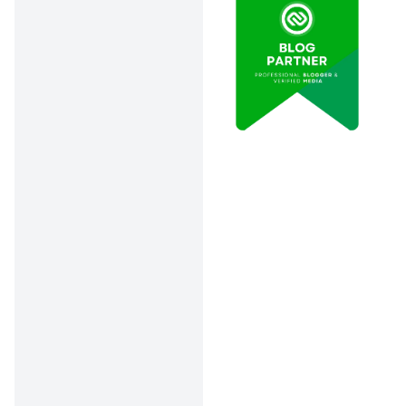
cabang Adira. Tinggal
bawa nomor kontrak (12
digit), dan siapkan biaya
transaksi sesuai jenis
pembiayaan:
Mobil: Rp 20.000
Motor: Rp 5.000
Properti: Rp 20.000
Elektronik: Rp 5.000
3. Autodebet Bank
Danamon
Untuk kamu yang ingin
praktis tanpa ribet bayar
manual tiap bulan, bisa pilih
autodebet dari rekening