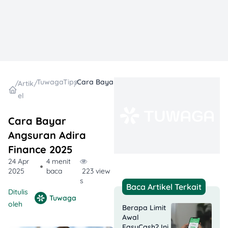
TuwagaTips
Cara Bayar Angsuran Adira Finance 2025
/
Artik
/
/
el
Cara Bayar
Angsuran Adira
Finance 2025
24 Apr
4 menit
2025
baca
223 view
s
Baca Artikel Terkait
Ditulis
Tuwaga
oleh
Berapa Limit
Awal
EasyCash? Ini