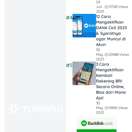
24
account (VA) sesuai
37281 Views
Jun
bank yang kamu
2025
gunakan. Adiraku
12 Cara
#4
tersedia dari bank
Mengaktifkan
DANA Cicil 2025
Maybank, BRI,
& Syaratnya
Mandiri, dan
agar Muncul di
Permata.
Akun
Klik menu “Bayar
30
Angsuran” dan
20486 Views
May
2025
lakukan
3 Cara
#5
pembayaran sesuai
Mengaktifkan
dengan jenis nilai
Kembali
angsurannya.
Rekening BRI
Secara Online,
Bisa dari Mana
2. Di Kantor Cabang
Aja!
Adira
30
19810 Views
May
2025
Kalau kamu lebih nyaman
datang langsung, bisa
bayar di kasir/teller kantor