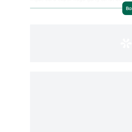
melalui strategi yang terukur.
Ba
3 Fondasi Sebelum Mencari Cara Cepat
Sebelum kamu menjalankan strategi perce
Tujuan keuangan yang jelas (SMA
Contoh: “Mengumpulkan Rp100 j
Dana darurat 3–6 bulan pengelua
Simpan di rekening khusus atau 
Literasi finansial dasar.
Pahami perbedaan aset vs liabili
(net worth).
13 Strategi Cara Cepat Kaya