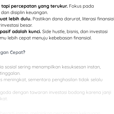
, tapi percepatan yang terukur.
Fokus pada
 dan disiplin keuangan.
at lebih dulu.
Pastikan dana darurat, literasi finansia
investasi besar.
pasif adalah kunci.
Side hustle, bisnis, dan investasi
 lebih cepat menuju kebebasan finansial.
ngan Cepat?
a sosial sering menampilkan kesuksesan instan,
inggalan.
s meningkat, sementara penghasilan tidak selalu
rgoda dengan tawaran investasi bodong karena janji
kat.
 berarti instan, melainkan percepatan kekayaan