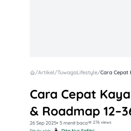
/
Artikel
/
TuwagaLifestyle
/
Cara Cepat Kaya:
& Roadmap 12–3
276 views
26 Sep 2025
5 menit baca
Dita Nur Safitri