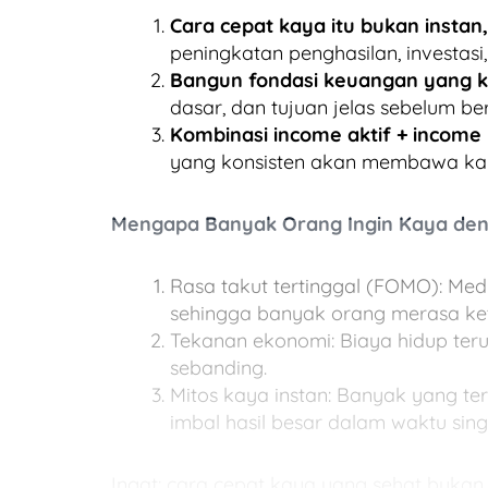
Cara cepat kaya itu bukan instan
peningkatan penghasilan, investasi,
Bangun fondasi keuangan yang ku
dasar, dan tujuan jelas sebelum ber
Kombinasi income aktif + income 
yang konsisten akan membawa kamu
Mengapa Banyak Orang Ingin Kaya de
Rasa takut tertinggal (FOMO): Medi
sehingga banyak orang merasa ket
Tekanan ekonomi: Biaya hidup teru
sebanding.
Mitos kaya instan: Banyak yang te
imbal hasil besar dalam waktu sing
Ingat: cara cepat kaya yang sehat bukan