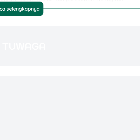
ca selengkapnya
 Kaya
patan kekayaan, pastikan tiga fondasi ini sudah kuat
RT).
uta dalam 36 bulan.”
ran.
instrumen likuid seperti reksa dana pasar uang.
tas, aliran kas (cash flow), dan nilai kekayaan bersih