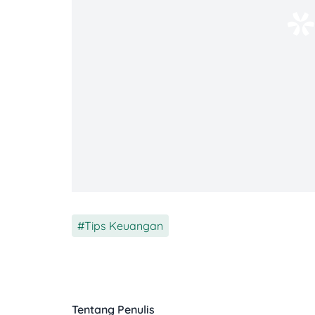
1. Terapkan Prinsip
Pay Yourself First
Kenapa penting:
Membuat tabungan 
Langkah praktis:
Atur transfer oto
2. Bangun Dana Darurat
Kenapa penting:
Melindungi dari 
Langkah praktis:
Sisihkan uang hi
3. Tingkatkan
Earning Power
Tips Keuangan
Kenapa penting:
Semakin tinggi p
berinvestasi.
Langkah praktis:
Tingkatkan ketera
Tentang Penulis