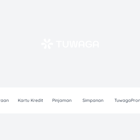
raan
Kartu Kredit
Pinjaman
Simpanan
TuwagaPro