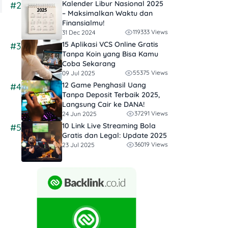
Kalender Libur Nasional 2025
#2
– Maksimalkan Waktu dan
Finansialmu!
119333 Views
31 Dec 2024
15 Aplikasi VCS Online Gratis
#3
Tanpa Koin yang Bisa Kamu
Coba Sekarang
55375 Views
09 Jul 2025
12 Game Penghasil Uang
#4
Tanpa Deposit Terbaik 2025,
Langsung Cair ke DANA!
n
37291 Views
24 Jun 2025
10 Link Live Streaming Bola
#5
Gratis dan Legal: Update 2025
36019 Views
23 Jul 2025