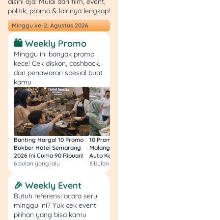
disini aja! Mulai dari film, event,
politik, promo & lainnya lengkap!
Tor Browser dirancang
untuk menjaga anonimitas
Minggu ke-2, Agustus 2026
pengguna internet. Dengan
🛍️ Weekly Promo
Tor, kamu bisa membuka
Minggu ini banyak promo
situs yang diblokir tanpa
kece! Cek diskon, cashback,
diketahui ISP.
dan penawaran spesial buat
kamu
Cara pakai
:
Unduh Tor
Browser dari situs
resmi.
Instal dan
Banting Harga! 10 Promo
10 Promo Bukber Hotel
Intip 10 Promo Buk
jalankan.
Bukber Hotel Semarang
Malang 2026: Start 75rb,
Hotel Surabaya 202
2026 Ini Cuma 90 Ribuan!
Auto Kenyang!
Sultan Harga 100rb
Akses situs
6 bulan yang lalu
6 bulan yang lalu
6 bulan yang lalu
Yandex melalui
Tor.
🎉 Weekly Event
Kelebihan
: Privasi
Butuh referensi acara seru
tinggi, bisa
minggu ini? Yuk cek event
menembus blokir
pilihan yang bisa kamu