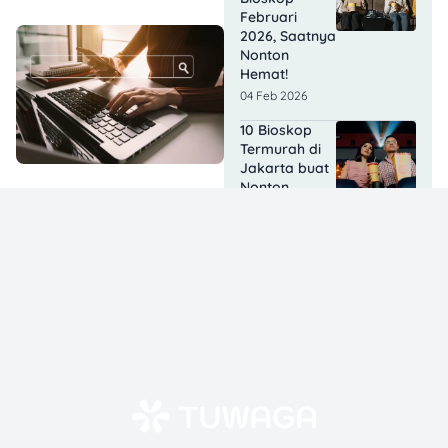
Februari
2026, Saatnya
Nonton
Hemat!
04 Feb 2026
10 Bioskop
Termurah di
Jakarta buat
Nonton
Hemat!
03 Feb 2026
Lisa
BLACKPINK
Syuting Film
di Tangerang,
Berapa
Bayarannya?
03 Feb 2026
Agak Laen 2
Tembus 10,9