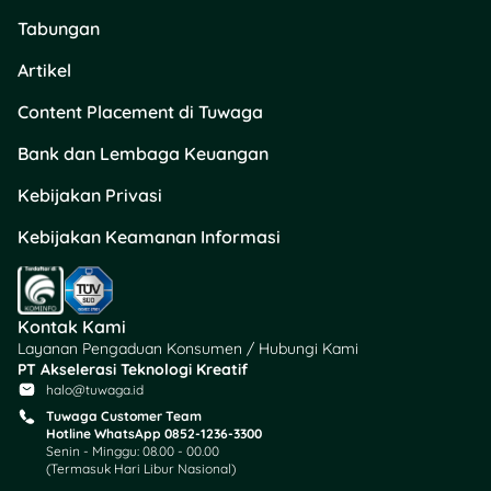
resmi, Anda perlu
Tabungan
bijak dalam
menggunakannya.
Artikel
Content Placement di Tuwaga
Rekomendasi
Bank dan Lembaga Keuangan
Produk
Kebijakan Privasi
Kebijakan Keamanan Informasi
Mandiri SKYZ Maste
Amar Bank
Tunaiku
Fitur dan Benefit
Fitur dan Benefit
Annual Fee
Kontak Kami
Rp300.000 (Gratis tah
Layanan Pengaduan Konsumen / Hubungi Kami
Bunga
pertama)
PT Akselerasi Teknologi Kreatif
3% - 5% per bulan
halo@tuwaga.id
Konversi Poin
Tuwaga Customer Team
Pencairan Maksimum
Setiap transaksi Rp20
Hotline WhatsApp 0852-1236-3300
Rp30.000.000
mendapat 1 Livin' Poin
Senin - Minggu: 08.00 - 00.00
(Termasuk Hari Libur Nasional)
Tenor
Cashback