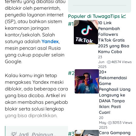
tertentu yang dibatasi atau
diblokir oleh pemerintah,
penyedia layanan internet
Populer di
TuwagaTips
📈
(ISP), atau bahkan sistem
10 Link
#1
keamanan jaringan
Penambah
kantor/sekolah. Salah
Followers
TikTok Gratis​
satunya adalah
Yandex
,
2025 yang Bisa
mesin pencari asal Rusia
Kamu Coba
yang cukup populer selain
23
Google.
46574 Views
Jun
2025
20+
#2
Kalau kamu ingin tetap
Rekomendasi
mengakses Yandex meski
Game
diblokir, ada beberapa cara
Penghasil Uang
yang bisa dicoba. Artikel ini
Langsung ke
DANA Tanpa
akan membahas penyebab
Iklan​: Pasti
blokir serta solusi lengkap
Cuan!
yang bisa dipraktikkan.
20
30153 Views
May
2025
Cara Gampang
#3
💡 Jadi, Poinnya…