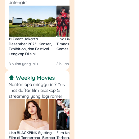
kuat.
datengin!
Kekurangan
: Akses
lebih lambat karena
melewati banyak
server.
11 Event Jakarta
Link Live Streaming
Link Live Streamin
5. Menggunakan Opera
Desember 2025: Konser,
Timnas vs Filipina SEA
Timnas Indonesia U
Exhibition, dan Festival
Games Malam Ini, Gratis!
Zambia U17 Nanti 
Browser dengan VPN
Lengkap Di sini!
Gratis & Legal Tanp
Bawaan
Login!
8 bulan yang lalu
8 bulan yang lalu
9 bulan yang lalu
Opera memiliki fitur VPN
🍿 Weekly Movies
gratis yang bisa langsung
Nonton apa minggu ini? Yuk
dipakai tanpa instal
lihat daftar film bioskop &
tambahan.
streaming yang lagi rame!
Lisa BLACKPINK Syuting
Film Komedi Indonesia
Film Avatar: Fire an
Film di Tangerang, Berapa
Terbaru 2026, Siap Ngakak
Segini Budget Prod