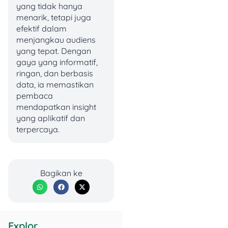
Yandex.
yang tidak hanya
Buka kembali
menarik, tetapi juga
browse, lalu
efektif dalam
akses Yandex.
menjangkau audiens
Kelebihan
: Aman,
yang tepat. Dengan
cepat, melindungi
gaya yang informatif,
privasi.
ringan, dan berbasis
Kekurangan
: VPN
data, ia memastikan
premium biasanya
pembaca
berbayar,
mendapatkan insight
sedangkan versi
yang aplikatif dan
gratis punya
terpercaya.
keterbatasan.
2. Menggunakan Proxy
Web
Bagikan ke
Proxy bekerja hampir sama
dengan VPN, namun lebih
sederhana. Kamu cukup
Explor