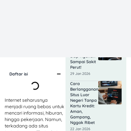
Juta
Penonton,
Pendapatan
Tembus 400
Miliar!
03 Feb 2026
Film Komedi
Indonesia
Terbaru 2026,
Siap Ngakak
Sampai Sakit
Perut!
Daftar isi
29 Jan 2026
Cara
Berlangganan
Situs Luar
Internet seharusnya
Negeri Tanpa
Kartu Kredit:
menjadi ruang bebas untuk
Aman,
mencari informasi, hiburan,
Gampang,
hingga pekerjaan. Namun,
Nggak Ribet
terkadang ada situs
22 Jan 2026