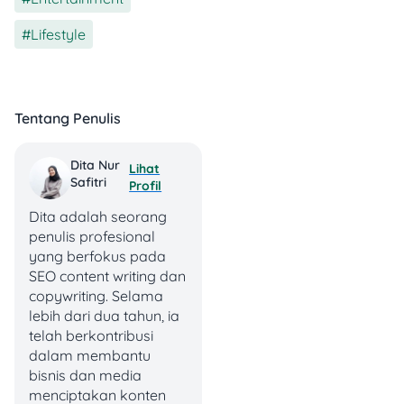
alamat IP dan lokasi virtual
sehingga terkesan
Lifestyle
mengakses internet dari
negara lain.
Langkah-langkah
:
Tentang Penulis
Unduh aplikasi
VPN (misalnya
Dita Nur
Lihat
NordVPN,
Safitri
Profil
ExpressVPN,
ProtonVPN,
Dita adalah seorang
Windscribe, atau
penulis profesional
TunnelBear).
yang berfokus pada
Instal di
SEO content writing dan
perangkat Anda
copywriting. Selama
(PC, laptop, atau
lebih dari dua tahun, ia
smartphone).
telah berkontribusi
Pilih server di
dalam membantu
negara yang
bisnis dan media
tidak memblokir
menciptakan konten