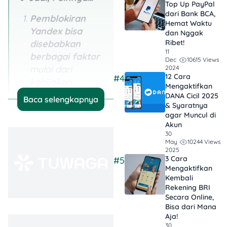
Top Up PayPal
dari Bank BCA,
Pemblokiran
Hemat Waktu
Yandex bisa
dan Nggak
disebabkan
Ribet!
11
berbagai faktor
10615 Views
Dec
mulai dari
2024
12 Cara
#4
kebijakan
Mengaktifkan
pemerintah,
DANA Cicil 2025
Baca selengkapnya
& Syaratnya
pembatasan
agar Muncul di
jaringan, hingga
Akun
alasan
30
10244 Views
May
keamanan.
2025
3 Cara
#5
Ada banyak cara
Mengaktifkan
untuk membuka
Kembali
Rekening BRI
blokir
, mulai dari
Secara Online,
VPN, proxy, DNS
Bisa dari Mana
alternatif, Tor
Aja!
30