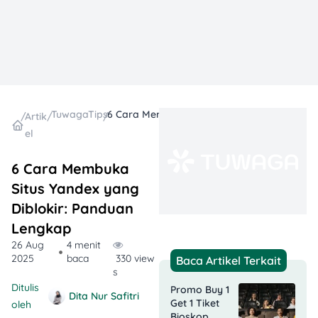
TuwagaTips
6 Cara Membuka Situs Yandex yang Diblokir: Panduan Lengkap
/
Artik
/
/
el
6 Cara Membuka
Situs Yandex yang
Diblokir: Panduan
Lengkap
26 Aug
4 menit
2025
baca
330 view
Baca Artikel Terkait
s
Ditulis
Promo Buy 1
Dita Nur Safitri
Get 1 Tiket
oleh
Bioskop