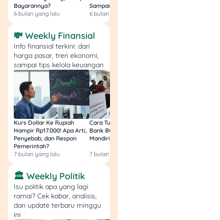
Bayarannya?
Sampai Sakit Perut!
dan Pendapatanny
6 bulan yang lalu
6 bulan yang lalu
8 bulan yang lalu
💸 Weekly Finansial
Info finansial terkini: dari
harga pasar, tren ekonomi,
sampai tips kelola keuangan
Kurs Dollar Ke Rupiah
Cara Tukar Uang Baru di
Bansos Jabar Tahap
Hampir Rp17.000! Apa Arti,
Bank BCA (Umum, BNI,
Masih Bisa Cair Awa
Penyebab, dan Respon
Mandiri, BRI, dan BSI) 2026!
Ini Jawaban & Cara
Pemerintah?
Resmi
7 bulan yang lalu
7 bulan yang lalu
7 bulan yang lalu
🏛️ Weekly Politik
Cara pakai
:
Isu politik apa yang lagi
Unduh dan instal
ramai? Cek kabar, analisis,
Opera Browser.
dan update terbaru minggu
Masuk ke
Settings
ini