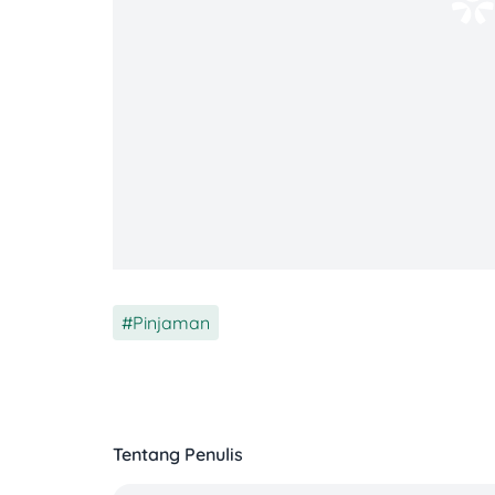
Contoh:
Total pinjaman:
Rp12 juta
Sudah bayar
5 bulan
(@Rp1 juta)
Sisa pokok = Rp12 juta – (Rp1 juta 
Rekomendasi Produk
Pinjaman
Fitur dan Benef
Bunga
3% - 5% per bula
Tentang Penulis
Pencairan Ma