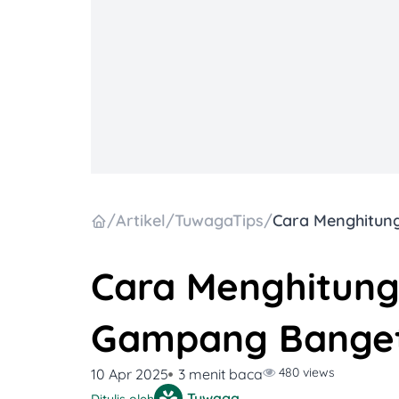
/
Artikel
/
TuwagaTips
/
Cara Menghitung
Gampang Banget,
480 views
10 Apr 2025
3 menit baca
Tuwaga