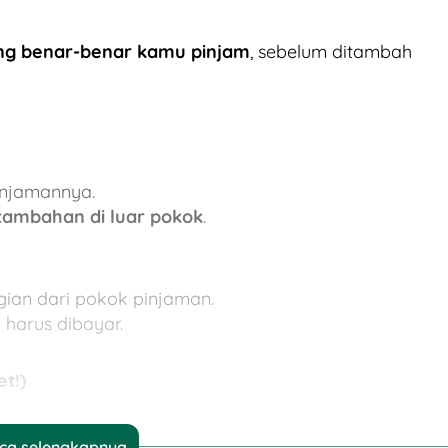
ng benar-benar kamu pinjam
, sebelum ditambah
njamannya.
tambahan di luar pokok
.
ian dari pokok pinjaman.
harus dibayar.
t!)
ca selengkapnya