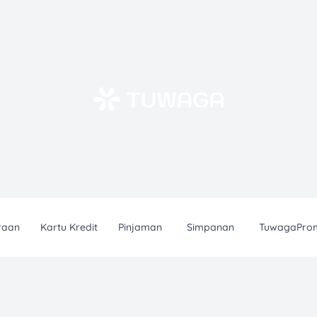
raan
Kartu Kredit
Pinjaman
Simpanan
TuwagaPro