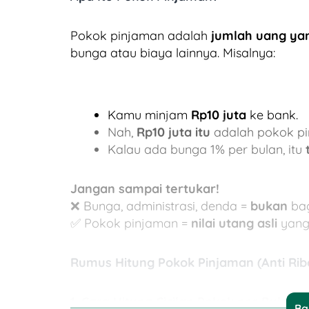
Pokok pinjaman adalah
jumlah uang ya
bunga atau biaya lainnya. Misalnya:
Kamu minjam
Rp10 juta
ke bank.
Nah,
Rp10 juta itu
adalah pokok pi
Kalau ada bunga 1% per bulan, itu
Jangan sampai tertukar!
❌ Bunga, administrasi, denda =
bukan
bag
✅ Pokok pinjaman =
nilai utang asli
yang 
Rumus Hitung Pokok Pinjaman (Anti Ribe
1. Cara Hitung Cicilan Pokok per Bulan
Ba