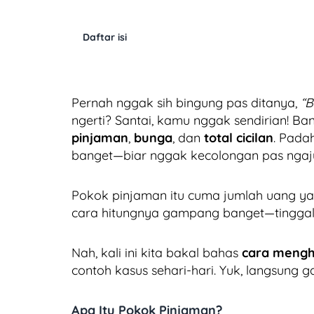
Daftar isi
Pernah nggak sih bingung pas ditanya,
“B
ngerti? Santai, kamu nggak sendirian! B
pinjaman
,
bunga
, dan
total cicilan
. Pada
banget—biar nggak kecolongan pas ngajuin
Pokok pinjaman itu cuma jumlah uang ya
cara hitungnya gampang banget—tinggal t
Nah, kali ini kita bakal bahas
cara mengh
contoh kasus sehari-hari. Yuk, langsung ga
Apa Itu Pokok Pinjaman?