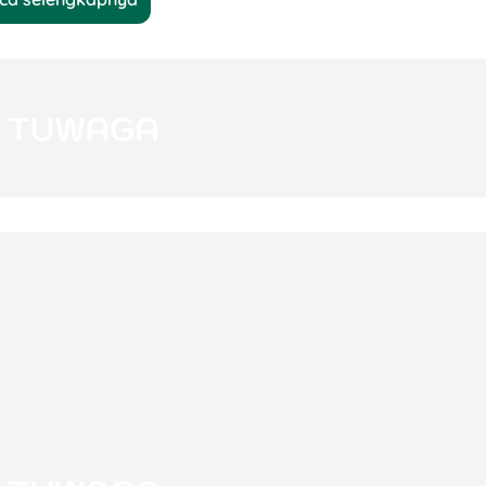
an ÷ Tenor (bulan)  
=
Rp1 juta/bulan
.
okoknya?
- (Cicilan Pokok × Jumlah Bulan Sudah Dib