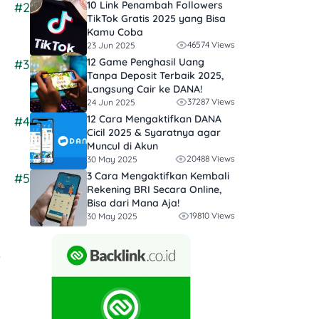
10 Link Penambah Followers
#2
TikTok Gratis​ 2025 yang Bisa
Kamu Coba
46574 Views
23 Jun 2025
12 Game Penghasil Uang
#3
Tanpa Deposit Terbaik 2025,
Langsung Cair ke DANA!
37287 Views
24 Jun 2025
12 Cara Mengaktifkan DANA
#4
Cicil 2025 & Syaratnya agar
Muncul di Akun
20488 Views
30 May 2025
3 Cara Mengaktifkan Kembali
#5
Rekening BRI Secara Online,
Bisa dari Mana Aja!
19810 Views
30 May 2025
+