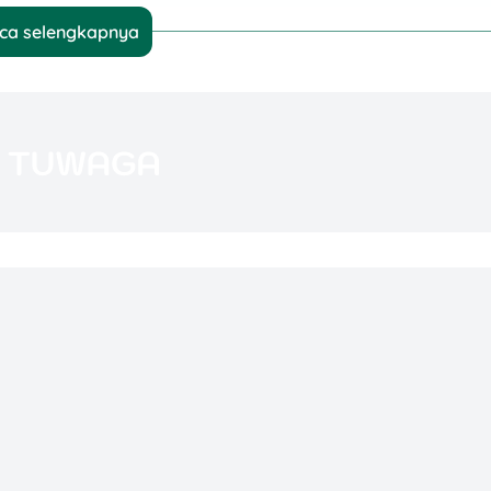
ca selengkapnya
k Dijual
dukmu memang siap diluncurkan. Sederhananya ada
i, diantaranya:
n Pasar
 menyelesaikan masalah. Contohnya:
amar kerja
alankan program diet
punya feed estetik
 mengelola keuangan