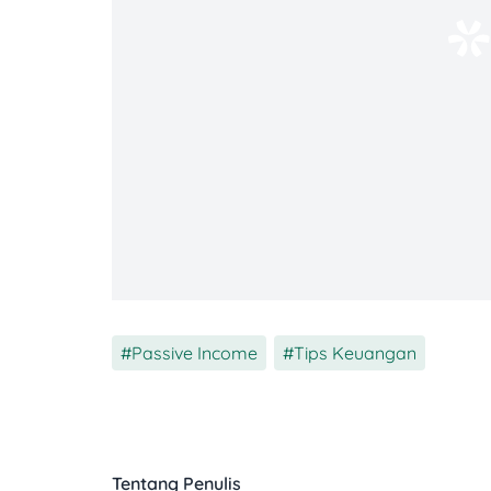
Cara menemukan ide juga sekarang mulai 
kebutuhan komunitas online, cari celah da
populer dan tawarkan versi yang lebih si
2. Riset Pasar
Sering diabaikan padahal ini penting ban
dibutuhkan dan dicari.
Saat melakukan riset produk digital, cek h
Passive Income
,
Tips Keuangan
Tentang Penulis