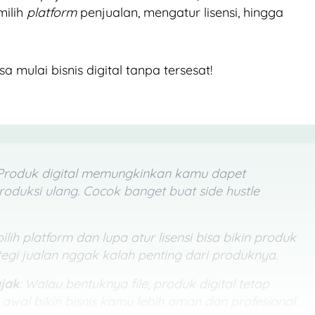
milih
platform
penjualan, mengatur lisensi, hingga
a mulai bisnis digital tanpa tersesat!
 Produk digital memungkinkan kamu dapet
oduksi ulang. Cocok banget buat side hustle
pilih platform dan lupa atur lisensi bisa bikin produk
tegi jualan nggak kalah penting dari produknya.
ajak
: Walau bentuknya file, produk digital tetap
wal bikin bisnis kamu lebih aman dan profesional.