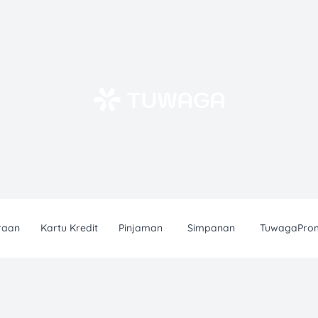
raan
Kartu Kredit
Pinjaman
Simpanan
TuwagaPro