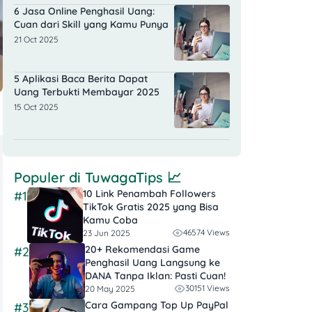
6 Jasa Online Penghasil Uang:
Cuan dari Skill yang Kamu Punya
21 Oct 2025
5 Aplikasi Baca Berita Dapat
Uang Terbukti Membayar 2025
15 Oct 2025
Populer di
TuwagaTips
📈
10 Link Penambah Followers
#1
TikTok Gratis​ 2025 yang Bisa
Kamu Coba
46574 Views
23 Jun 2025
20+ Rekomendasi Game
#2
Penghasil Uang Langsung ke
DANA Tanpa Iklan​: Pasti Cuan!
30151 Views
20 May 2025
Cara Gampang Top Up PayPal
#3