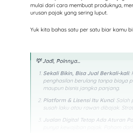
mulai dari cara membuat produknya, me
urusan pajak yang sering luput.
Yuk kita bahas satu per satu biar kamu bis
💡 Jadi, Poinnya…
Sekali Bikin, Bisa Jual Berkali-kali
:
penghasilan berulang tanpa biaya pr
maupun bisnis jangka panjang.
Platform & Lisensi Itu Kunci
: Salah 
susah laku atau rawan dibajak. Stra
Jualan Digital Tetap Ada Aturan P
punya kewajiban pajak. Paham dari a