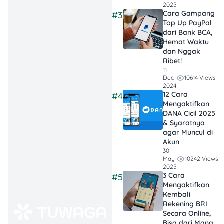
kalimat negosiasi, hal yang
2025
Cara Gampang
#3
sebaiknya dihindari, sampai
Top Up PayPal
langkah pengaduan jika
dari Bank BCA,
proses penagihan tidak
Hemat Waktu
sesuai aturan.
dan Nggak
Ribet!
11
10614 Views
Dec
Jadi, intinya…
2024
12 Cara
#4
1. Negosiasi dengan
Mengaktifkan
pinjol sebaiknya
DANA Cicil 2025
& Syaratnya
dilakukan melalui
agar Muncul di
kanal resmi dan
Akun
disertai bukti
30
10242 Views
May
kemampuan bayar.
2025
2. Opsi yang bisa
3 Cara
#5
Mengaktifkan
diajukan biasanya
Kembali
berupa penjadwalan
Rekening BRI
ulang, cicilan
Secara Online,
Bisa dari Mana