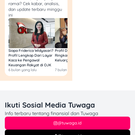
ramai? Cek kabar, analisis,
kontrak pinjaman.
dan update terbaru minggu
Gunakan data yang
ini
diperlukan
secukupnya untuk
identifikasi akun.
Jelaskan kondisi
secara singkat.
Misalnya
Siapa Friderica Widyasari?
Profil Darma Mangkuluhur:
BLT Kesra 2026 Aka
Profil Lengkap Dari Layar
Ringkas Latar Belakang
Lagi? Ini Fakta Res
penghasilan turun,
Kaca ke Pengawal
Keluarga dan Bisnisnya
sakit, usaha sepi,
Keuangan Rakyat di OJK
6 bulan yang lalu
7 bulan yang lalu
7 bulan yang lalu
atau ada kebutuhan
mendesak yang
memengaruhi
pembayaran.
Ajukan skema yang
Ikuti Sosial Media Tuwaga
jelas.
Contohnya
cicilan bertahap,
Info terbaru tentang finansial dan Tuwaga
perpanjangan tenor,
@tuwaga.id
atau permohonan
penyesuaian denda.