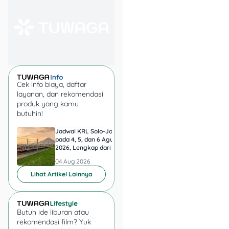
keuangan sendiri. Banyak
orang langsung meminta
keringanan tanpa
menghitung berapa
kemampuan bayar yang
masuk akal. Akibatnya,
permohonan terasa kurang
Cek info biaya, daftar
jelas dan sulit dinilai oleh
layanan, dan rekomendasi
penyelenggara.
produk yang kamu
butuhin!
Sebelum menghubungi
pinjol, lakukan beberapa
Jadwal KRL Solo-Jogja
Jadwal KRL Jogja-So
pada 4, 5, dan 6 Agustus
pada 4, 5, dan 6 Agu
langkah berikut:
2026, Lengkap dari Palur
2026, Lengkap dari 
ke Tugu
ke Palur
04 Aug 2026
04 Aug 2026
Catat semua
Lihat Artikel Lainnya
pinjaman yang
aktif.
Tulis nama
aplikasi, nama
perusahaan, nominal
Butuh ide liburan atau
pinjaman, sisa
rekomendasi film? Yuk