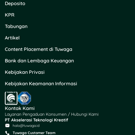
menyampaikan
Deposito
kemampuan bayar, dan
meminta opsi penyelesaian
KPR
yang realistis.
Tabungan
Opsi Keringanan yang
Artikel
Bisa Diajukan ke Pinjol
Content Placement di Tuwaga
Setiap penyelenggara
Bank dan Lembaga Keuangan
punya kebijakan yang
berbeda. Ada yang bisa
Kebijakan Privasi
menawarkan penjadwalan
ulang, ada yang memberi
Kebijakan Keamanan Informasi
opsi pembayaran
bertahap, ada juga yang
hanya bisa memberikan
Kontak Kami
informasi tagihan berjalan.
Layanan Pengaduan Konsumen / Hubungi Kami
Karena itu, gunakan bagian
PT Akselerasi Teknologi Kreatif
ini sebagai gambaran,
halo@tuwaga.id
bukan jaminan bahwa
Tuwaga Customer Team