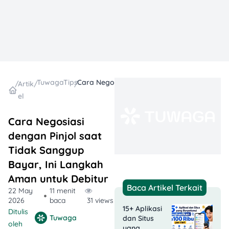
TuwagaTips
Cara Negosiasi dengan Pinjol saat Tidak Sanggup Bayar, Ini Langkah Aman untuk Debitur
/
Artik
/
/
el
Cara Negosiasi
dengan Pinjol saat
Tidak Sanggup
Bayar, Ini Langkah
Aman untuk Debitur
Baca Artikel Terkait
22 May
11 menit
2026
baca
31 views
15+ Aplikasi
Ditulis
Tuwaga
dan Situs
oleh
yang