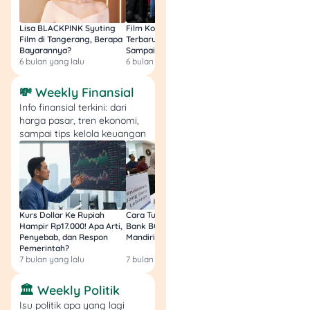
penagih yang tidak jelas
identitasnya, apalagi jika
Lisa BLACKPINK Syuting
Film Komedi Indonesia
Film Avatar: Fire an
Film di Tangerang, Berapa
Terbaru 2026, Siap Ngakak
Segini Budget Prod
diminta transfer ke rekening
Bayarannya?
Sampai Sakit Perut!
dan Pendapatanny
personal. Untuk pinjol legal,
6 bulan yang lalu
6 bulan yang lalu
8 bulan yang lalu
biasanya ada customer
service, email resmi, pusat
💸 Weekly Finansial
bantuan aplikasi, atau
Info finansial terkini: dari
kanal pengaduan internal.
harga pasar, tren ekonomi,
sampai tips kelola keuangan
Langkah yang bisa kamu
lakukan:
Buka aplikasi atau
website resmi
Kurs Dollar Ke Rupiah
Cara Tukar Uang Baru di
Bansos Jabar Tahap
Hampir Rp17.000! Apa Arti,
Bank BCA (Umum, BNI,
Masih Bisa Cair Awa
penyelenggara.
Cari
Penyebab, dan Respon
Mandiri, BRI, dan BSI) 2026!
Ini Jawaban & Cara
menu bantuan, pusat
Pemerintah?
Resmi
layanan, atau kontak
7 bulan yang lalu
7 bulan yang lalu
7 bulan yang lalu
resmi.
🏛️ Weekly Politik
Sampaikan
identitas dan nomor
Isu politik apa yang lagi