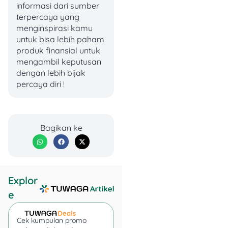
realistis ketika peminjam
informasi dari sumber
mengalami kesulitan
terpercaya yang
membayar.
menginspirasi kamu
untuk bisa lebih paham
produk finansial untuk
mengambil keputusan
Dalam praktiknya,
dengan lebih bijak
negosiasi bisa berbentuk
percaya diri !
permohonan penjadwalan
ulang, perubahan tenor,
cicilan bertahap, atau
keringanan tertentu.
Bagikan ke
Namun, keputusan
akhirnya tetap bergantung
pada kebijakan
penyelenggara dan kondisi
pinjaman masing-masing.
Explor
Karena itu, debitur perlu
e
datang dengan data, bukan
hanya keluhan.
Cek kumpulan promo