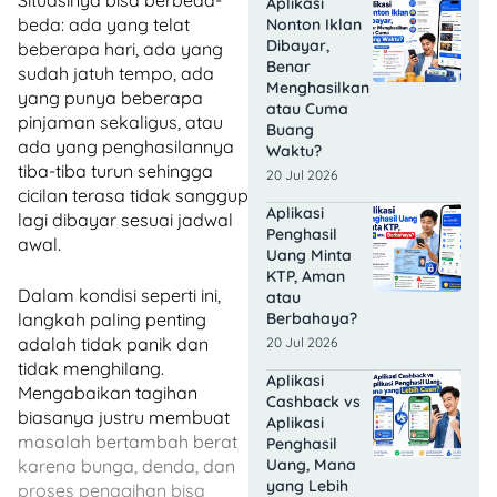
Situasinya bisa berbeda-
Aplikasi
beda: ada yang telat
Nonton Iklan
Dibayar,
beberapa hari, ada yang
Benar
sudah jatuh tempo, ada
Menghasilkan
yang punya beberapa
atau Cuma
pinjaman sekaligus, atau
Buang
ada yang penghasilannya
Waktu?
tiba-tiba turun sehingga
20 Jul 2026
cicilan terasa tidak sanggup
Aplikasi
lagi dibayar sesuai jadwal
Penghasil
awal.
Uang Minta
KTP, Aman
Dalam kondisi seperti ini,
atau
Berbahaya?
langkah paling penting
adalah tidak panik dan
20 Jul 2026
tidak menghilang.
Aplikasi
Mengabaikan tagihan
Cashback vs
biasanya justru membuat
Aplikasi
masalah bertambah berat
Penghasil
Uang, Mana
karena bunga, denda, dan
yang Lebih
proses penagihan bisa