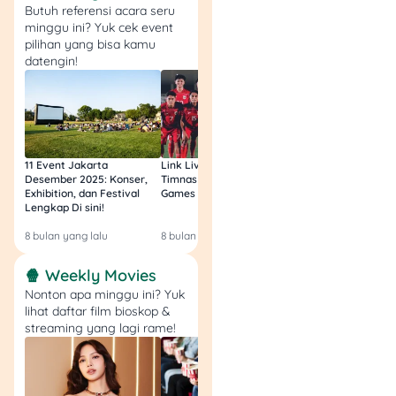
Butuh referensi acara seru
minggu ini? Yuk cek event
Dengan persiapan ini, kamu
pilihan yang bisa kamu
bisa mengajukan negosiasi
datengin!
secara lebih terstruktur.
Pihak penyelenggara juga
akan lebih mudah
memahami bahwa
permintaanmu bukan untuk
11 Event Jakarta
Link Live Streaming
Link Live Streamin
menghindari kewajiban,
Desember 2025: Konser,
Timnas vs Filipina SEA
Timnas Indonesia U
melainkan mencari skema
Exhibition, dan Festival
Games Malam Ini, Gratis!
Zambia U17 Nanti 
pembayaran yang lebih
Lengkap Di sini!
Gratis & Legal Tanp
Login!
mungkin dipenuhi.
8 bulan yang lalu
8 bulan yang lalu
9 bulan yang lalu
Cara Menghubungi
🍿 Weekly Movies
Pinjol untuk Negosiasi
Nonton apa minggu ini? Yuk
lihat daftar film bioskop &
streaming yang lagi rame!
Saat ingin bernegosiasi,
gunakan kanal resmi.
Hindari berkomunikasi
hanya lewat nomor pribadi