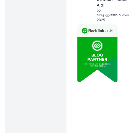
bertahap, atau
Aja!
keringanan tertentu
30
9905 Views
May
sesuai kebijakan
2025
penyelenggara.
3. Jangan
menjanjikan
pembayaran yang
tidak sanggup
dipenuhi karena bisa
memperburuk posisi
negosiasi.
4. Jika mengalami
penagihan yang
mengandung
ancaman, intimidasi,
teror, atau
penyebaran data,
simpan bukti dan