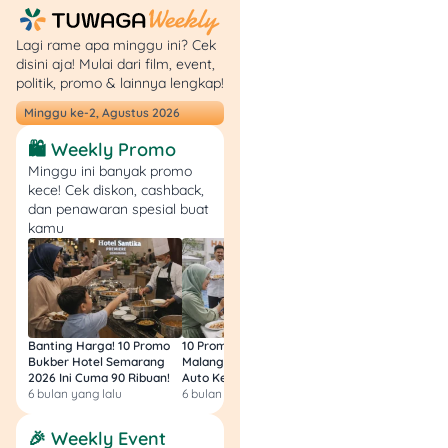
menawarkan cicilan
baru yang tetap
tidak sanggup
Lagi rame apa minggu ini? Cek
disini aja! Mulai dari film, event,
dibayar.
politik, promo & lainnya lengkap!
Siapkan bukti
kondisi keuangan.
Minggu ke-2, Agustus 2026
Misalnya bukti
🛍️ Weekly Promo
pengurangan
Minggu ini banyak promo
penghasilan, PHK,
kece! Cek diskon, cashback,
sakit, tanggungan
dan penawaran spesial buat
keluarga, atau
kamu
perubahan kondisi
usaha.
Simpan seluruh
komunikasi.
Screenshot chat,
Banting Harga! 10 Promo
10 Promo Bukber Hotel
Intip 10 Promo Buk
email, tagihan, bukti
Bukber Hotel Semarang
Malang 2026: Start 75rb,
Hotel Surabaya 202
bayar, dan rekaman
2026 Ini Cuma 90 Ribuan!
Auto Kenyang!
Sultan Harga 100rb
6 bulan yang lalu
6 bulan yang lalu
6 bulan yang lalu
panggilan jika sesuai
ketentuan hukum
🎉 Weekly Event
yang berlaku.