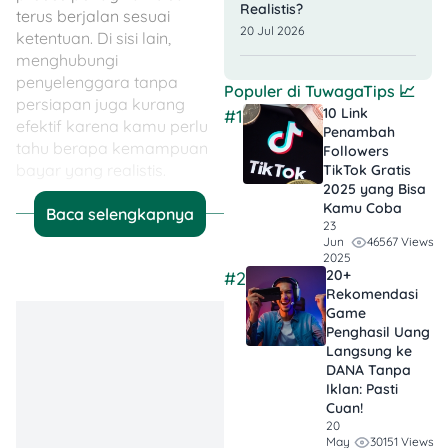
Realistis?
terus berjalan sesuai
20 Jul 2026
ketentuan. Di sisi lain,
menghubungi
penyelenggara tanpa
Populer di
TuwagaTips
📈
persiapan juga kurang
10 Link
#1
efektif karena kamu perlu
Penambah
tahu berapa kemampuan
Followers
bayar yang realistis.
TikTok Gratis​
2025 yang Bisa
Kamu Coba
Baca selengkapnya
Artikel ini akan membahas
23
cara negosiasi dengan
46567 Views
Jun
2025
pinjol secara aman,
20+
#2
terutama untuk pinjol legal
Rekomendasi
yang berizin OJK.
Game
Pembahasannya
Penghasil Uang
mencakup apa yang perlu
Langsung ke
disiapkan, opsi keringanan
DANA Tanpa
Iklan​: Pasti
yang bisa diajukan, cara
Cuan!
menyampaikan
20
permohonan, contoh
30151 Views
May