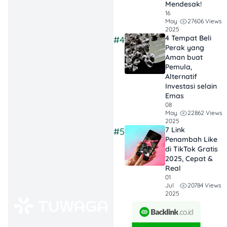
Fleksibel
: Bisa
Mendesak!
16
offline
di kantor
27606 Views
May
cabang atau
2025
4 Tempat Beli
#4
online
lewat
Perak yang
aplikasi
Aman buat
Pegadaian
Pemula,
Alternatif
Digital, dengan
Investasi selain
pencairan dana
Emas
yang cepat dan
08
22862 Views
May
syarat yang
2025
cukup mudah.
7 Link
#5
Penambah Like
di TikTok Gratis
Aman dan
2025, Cepat &
Bunga
Real
Kompetitif
:
01
20784 Views
Jul
Pegadaian
2025
diawasi OJK,
menawarkan