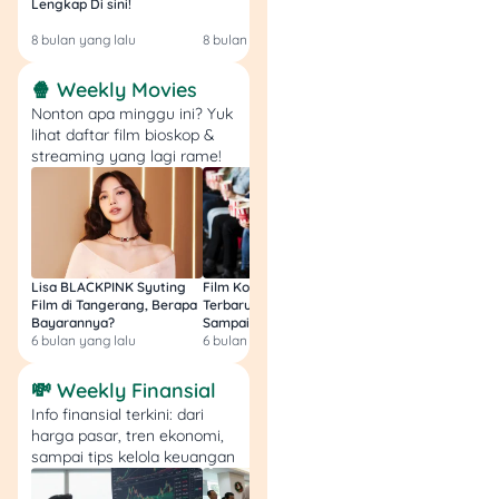
kompetitif mulai dari
Lengkap Di sini!
Gratis & Legal Tanp
Login!
1,15% hingga 1,5% per
8 bulan yang lalu
8 bulan yang lalu
9 bulan yang lalu
bulan.
Prosedur mudah dan
🍿 Weekly Movies
cepat.
Nonton apa minggu ini? Yuk
Bunga ringan,
lihat daftar film bioskop &
angsuran tetap.
streaming yang lagi rame!
Pelunasan fleksibel.
Syarat utama:
Surat keterangan
Lisa BLACKPINK Syuting
Film Komedi Indonesia
Film Avatar: Fire an
kerja atau izin
Film di Tangerang, Berapa
Terbaru 2026, Siap Ngakak
Segini Budget Prod
praktik.
Bayarannya?
Sampai Sakit Perut!
dan Pendapatanny
6 bulan yang lalu
6 bulan yang lalu
8 bulan yang lalu
Jaminan BPKB
kendaraan.
💸 Weekly Finansial
KTP, KK, dan
Info finansial terkini: dari
dokumen pendukung
harga pasar, tren ekonomi,
lainnya.
sampai tips kelola keuangan