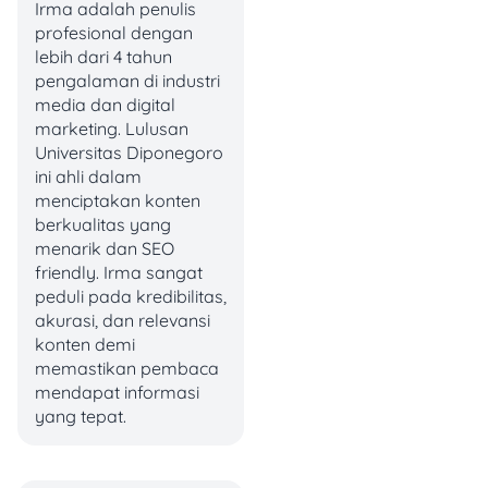
Keunggulan:
Irma adalah penulis
profesional dengan
lebih dari 4 tahun
Plafon pinjaman
pengalaman di industri
mulai dari Rp50 ribu–
media dan digital
Rp500 juta.
marketing. Lulusan
Tenor hingga 120 hari
Universitas Diponegoro
dan bisa
ini ahli dalam
diperpanjang.
menciptakan konten
Pelunasan fleksibel,
berkualitas yang
bisa kapan saja.
menarik dan SEO
Barang jaminan
friendly. Irma sangat
diasuransikan.
peduli pada kredibilitas,
Proses bisa
offline
akurasi, dan relevansi
maupun
online
lewat
konten demi
aplikasi.
memastikan pembaca
mendapat informasi
Biaya & bunga:
yang tepat.
Bunga 1–2% per 15
hari.