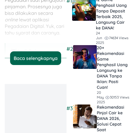
Pegadaian saat pengajuan
#1
Penghasil Uang
pinjaman. Prosesnya juga
Tanpa Deposit
bisa dilakukan secara
Terbaik 2025,
online
lewat aplikasi
Langsung Cair
Pegadaian Digital. Yuk, cari
ke DANA!
tahu syarat dan caranya.
24
74634 Views
Jun
2025
20+
#2
💡Jadi Poinnya…
Rekomendasi
Baca selengkapnya
Game
Banyak Pilihan
Penghasil Uang
Langsung ke
Pinjaman di
DANA Tanpa
Pegadaian
: Mulai
Iklan​: Pasti
dari gadai emas,
Cuan!
kendaraan,
20
30153 Views
May
elektronik, hingga
2025
Rekomendasi
#3
pinjaman usaha
Pinjol Cair ke
dan serbaguna.
DANA 2026,
Solusi Cepat
Prosesnya
Saat