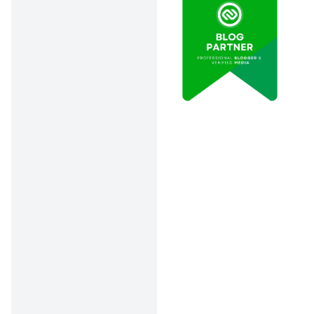
bunga ringan,
dan menjamin
keamanan
barang agunan
melalui asuransi.
Macam-Macam
Pinjaman di Pegadaian
Pegadaian menawarkan
berbagai macam pinjaman
sesuai dengan jenis
jaminannya. Semua
pinjaman Pegadaian punya
limit besar, jadi buat yang
mau pinjam uang Rp5 juta
bisa cair lebih mudah.