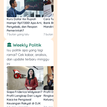
5. Gadai Efek
Punya saham atau
obligasi? Kamu bisa pakai
Kurs Dollar Ke Rupiah
Cara Tukar Uang Baru di
Bansos Jabar Tahap
aset tersebut sebagai
Hampir Rp17.000! Apa Arti,
Bank BCA (Umum, BNI,
Masih Bisa Cair Awa
jaminan lewat produk
Penyebab, dan Respon
Mandiri, BRI, dan BSI) 2026!
Ini Jawaban & Cara
Pemerintah?
Resmi
Gadai Efek, lho.
7 bulan yang lalu
7 bulan yang lalu
7 bulan yang lalu
Keunggulan:
🏛️ Weekly Politik
Isu politik apa yang lagi
Proses
online
lewat
ramai? Cek kabar, analisis,
dan update terbaru minggu
aplikasi.
ini
Plafon Rp5 juta–
Rp20 juta.
Jangka waktu 90
hari dan bisa
diperpanjang.
Sudah diawasi OJK,
Siapa Friderica Widyasari?
Profil Darma Mangkuluhur:
BLT Kesra 2026 Aka
Profil Lengkap Dari Layar
Ringkas Latar Belakang
Lagi? Ini Fakta Res
jadi aman.
Kaca ke Pengawal
Keluarga dan Bisnisnya
Biaya dan bunga
Keuangan Rakyat di OJK