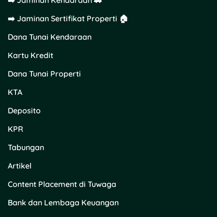
➡️ Jaminan Kendaraan 🚗
Fotokopi KTP dan
➡️ Jaminan Sertifikat Properti 🏠
KK.
Barang jaminan
Dana Tunai Kendaraan
seperti emas, BPKB,
Kartu Kredit
elektronik, saham,
dsb.
Dana Tunai Properti
Mengisi formulir
pengajuan.
KTA
Surat keterangan
Deposito
kerja untuk
karyawan.
KPR
Dokumen
pendukung usaha
Tabungan
seperti SIUP/SITU
untuk pelaku UMKM.
Artikel
Content Placement di Tuwaga
Pastikan dokumen lengkap
supaya proses pengajuan
Bank dan Lembaga Keuangan
lebih cepat, ya.