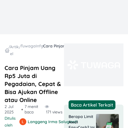
TuwagaInfo
Cara Pinjam Uang Rp5 Juta di Pegadaian, Cepat & Bisa Ajukan Offline atau Online
/
Artik
/
/
el
Cara Pinjam Uang
Rp5 Juta di
Pegadaian, Cepat &
Bisa Ajukan Offline
atau Online
Baca Artikel Terkait
2 Jul
7 menit
2025
baca
171 views
Berapa Limit
Ditulis
Langgeng Irma Salugiasih
Awal
oleh
EasyCash? Ini