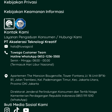
Kebijakan Privasi
Cara Pinjam Uang Rp5
Kebijakan Keamanan Informasi
Juta di Pegadaian
Kamu bisa pilih cara
online
atau langsung datang ke
Kontak Kami
kantor Pegadaian terdekat.
Layanan Pengaduan Konsumen / Hubungi Kami
Berikut ini langkah-
PT Akselerasi Teknologi Kreatif
halo@tuwaga.id
langkahnya:
Tuwaga Customer Team
Hotline WhatsApp 0852-1236-3300
1. Pinjam Lewat Aplikasi
Senin - Minggu: 08.00 - 00.00
Pegadaian Digital
(Termasuk Hari Libur Nasional)
Apartemen The Mansion Bougenville, Tower Fontana, Lt. 16 Unit BF16-
Download
&
B1, Jalan Trembesi, Kel. Pademangan Timur, Kec. Jakarta Utara,
registrasi aplikasi
Provinsi DKI Jakarta
Pegadaian Digital di
Direktorat Jenderal Perlindungan Konsumen dan Tertib Niaga
Play Store atau App
Kementerian Perdagangan Republik Indonesia 0853 1111 1010
Store.
(WhatsApp)​
Ikuti Media Sosial Kami
Login
dan pilih menu
I
T
Y
“Pembiayaan”.