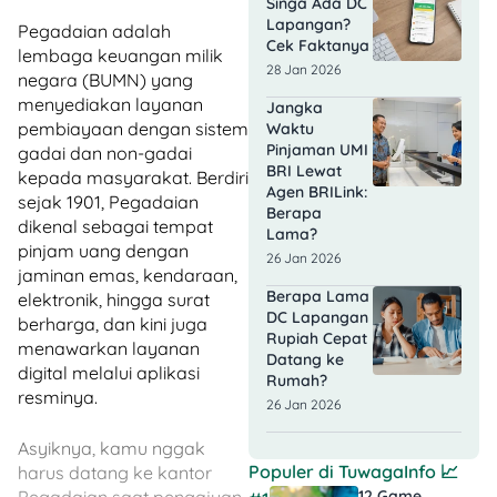
Singa Ada DC
Lapangan?
Pegadaian adalah
Cek Faktanya
lembaga keuangan milik
28 Jan 2026
negara (BUMN) yang
menyediakan layanan
Jangka
pembiayaan dengan sistem
Waktu
Pinjaman UMI
gadai dan non-gadai
BRI Lewat
kepada masyarakat. Berdiri
Agen BRILink:
sejak 1901, Pegadaian
Berapa
dikenal sebagai tempat
Lama?
pinjam uang dengan
26 Jan 2026
jaminan emas, kendaraan,
Berapa Lama
elektronik, hingga surat
DC Lapangan
berharga, dan kini juga
Rupiah Cepat
menawarkan layanan
Datang ke
digital melalui aplikasi
Rumah?
resminya.
26 Jan 2026
Asyiknya, kamu nggak
Populer di
TuwagaInfo
📈
harus datang ke kantor
12 Game