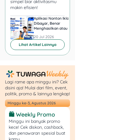
simpel biar aktivitasmu
makin efisien!
Ultra Mikro:
pinjaman < Rp10 juta,
Aplikasi Nonton Iklan
Aplikasi Penghasil 
Dibayar, Benar
Minta KTP, Aman ata
khusus yang belum
Menghasilkan atau Cuma
Berbahaya?
punya pembiayaan
Buang Waktu?
20 Jul 2026
20 Jul 2026
KUR.
Lihat Artikel Lainnya
Fleksi:
cicilan bisa
sekali bayar.
Express Loan:
untuk
komunitas/startup,
pinjaman Rp1 juta–
Rp5 juta.
Lagi rame apa minggu ini? Cek
disini aja! Mulai dari film, event,
politik, promo & lainnya lengkap!
Syarat utama:
Minggu ke-3, Agustus 2026
🛍️ Weekly Promo
Usaha berjalan
Minggu ini banyak promo
minimal 1 tahun.
kece! Cek diskon, cashback,
Usia kendaraan
dan penawaran spesial buat
maksimal 15 tahun.
kamu