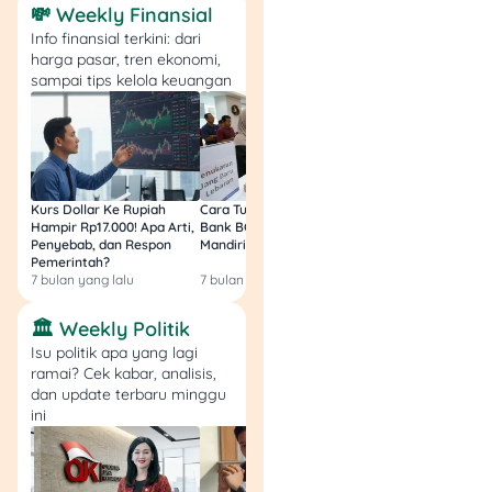
SeaBank Pinjam?
💸 Weekly Finansial
Info finansial terkini: dari
harga pasar, tren ekonomi,
Keperluan
sampai tips kelola keuangan
mendesak
kayak
bayar rumah sakit,
sekolah anak, atau
tagihan darurat
Modal usaha kecil
seperti jualan online
Kurs Dollar Ke Rupiah
Cara Tukar Uang Baru di
Bansos Jabar Tahap
Hampir Rp17.000! Apa Arti,
Bank BCA (Umum, BNI,
Masih Bisa Cair Awa
atau bisnis rumahan
Penyebab, dan Respon
Mandiri, BRI, dan BSI) 2026!
Ini Jawaban & Cara
Bangun histori
Pemerintah?
Resmi
kredit sehat
, biar
7 bulan yang lalu
7 bulan yang lalu
7 bulan yang lalu
nanti lebih mudah
🏛️ Weekly Politik
ajukan pinjaman lain
Isu politik apa yang lagi
ramai? Cek kabar, analisis,
Tapi ingat,
hindari pinjam
dan update terbaru minggu
cuma buat belanja
ini
konsumtif atau foya-foya
,
ya!