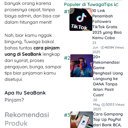
banyak orang karena
Populer di
TuwagaTips
📈
prosesnya cepat, tanpa
10 Link
#1
biaya admin, dan bisa cair
Penambah
Followers
dalam hitungan menit!
TikTok Gratis​
2025 yang Bisa
Nah, biar kamu nggak
Kamu Coba
bingung, Tuwaga bakal
23
bahas tuntas
cara pinjam
46584 Views
Jun
2025
uang di SeaBank
lengkap
20+
#2
dari syarat, proses
Rekomendasi
pengajuan, bunga, sampai
Game
tips biar pinjaman kamu
Penghasil Uang
Langsung ke
disetujui.
DANA Tanpa
Iklan​: Pasti
Apa Itu SeaBank
Cuan!
Pinjam?
20
30153 Views
May
2025
Rekomendasi
Cara Gampang
#3
Top Up PayPal
Produk
dari Bank BCA,