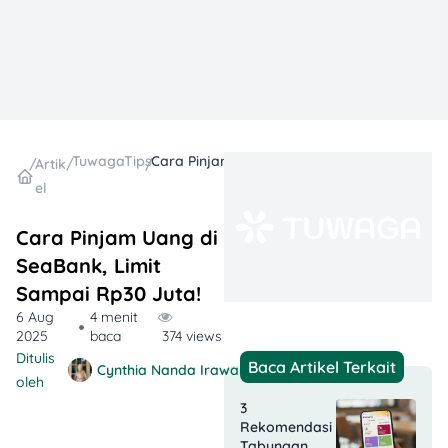
TuwagaTips
Cara Pinjam Uang di SeaBank, Limit Sampai Rp30 Juta!
/
Artik
/
/
el
Cara Pinjam Uang di
SeaBank, Limit
Sampai Rp30 Juta!
6 Aug
4 menit
2025
baca
374 views
Ditulis
Baca Artikel Terkait
Cynthia Nanda Irawan
oleh
3
Rekomendasi
Tabungan