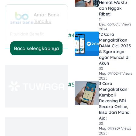
Hemat Waktu
dan Nggak
Ribet!
Amar Bank
11
Tunaiku
10615 Views
Dec
2024
Fitur dan Benefit
12 Cara
#4
Mengaktifkan
Bunga
DANA Cicil 2025
Baca selengkapnya
& Syaratnya
3% - 5% per bulan
agar Muncul di
Pencairan Maksimum
Akun
30
Rp30.000.000
10247 Views
May
2025
Tenor
3 Cara
#5
6 - 30 bulan
Mengaktifkan
Lihat Selengkapnya
Kembali
Rekening BRI
Secara Online,
Ajukan
Bisa dari Mana
Aja!
30
9907 Views
May
Mandiri
2025