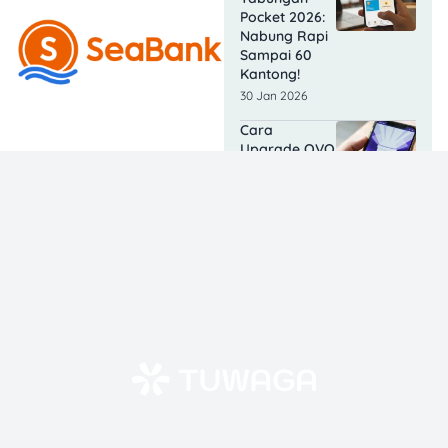
Pocket 2026:
Nabung Rapi
Sampai 60
Kantong!
30 Jan 2026
Cara
Upgrade OVO
Premier:
Panduan
Cepat Biar
Nggak Gagal
di 2026
19 Jan 2026
Bunga
SeaBank:
Berapa Sih
Suku Bunga
Tabungan &
Deposito di
2025?
20 Oct 2025