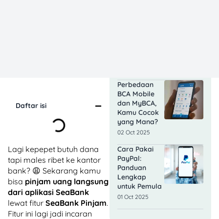
GoPay
Tabungan:
Cara Baru
Nabung Anti
Ribet Buat
Anak Muda
20 Oct 2025
Perbedaan
BCA Mobile
dan MyBCA,
Daftar isi
Kamu Cocok
yang Mana?
02 Oct 2025
Lagi kepepet butuh dana
Cara Pakai
PayPal:
tapi males ribet ke kantor
Panduan
bank? 😩 Sekarang kamu
Lengkap
bisa
pinjam uang langsung
untuk Pemula
dari aplikasi SeaBank
01 Oct 2025
lewat fitur
SeaBank Pinjam
.
Fitur ini lagi jadi incaran