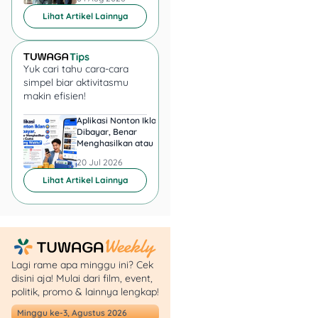
Lihat Artikel Lainnya
Yuk cari tahu cara-cara
simpel biar aktivitasmu
makin efisien!
Kamu pinjam Rp5 juta
Aplikasi Nonton Iklan
Aplikasi Penghasil 
selama 6 bulan
Dibayar, Benar
Minta KTP, Aman ata
Menghasilkan atau Cuma
Berbahaya?
Buang Waktu?
20 Jul 2026
20 Jul 2026
Bunga = 2% x 6 x
Rp5.000.000 =
Lihat Artikel Lainnya
Rp600.000
Total yang harus
dibayar: Rp5.600.000
Cicilan per bulan:
Rp933.333
Lagi rame apa minggu ini? Cek
disini aja! Mulai dari film, event,
Flat dan transparan, kan?
politik, promo & lainnya lengkap!
Minggu ke-3, Agustus 2026