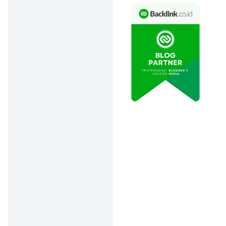
SKYZ
Mastercard
Fitur dan Benefit
Annual Fee
Rp300.000 (Gratis tahun
pertama)
Konversi Poin
Setiap transaksi
Rp20.000 mendapat 1
Livin' Points
Cashback
Data tidak tersedia
Lihat Selengkapnya
Ajukan
SeaBank Pinjam
adalah