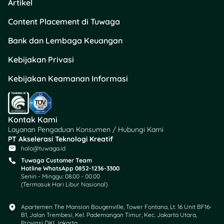
Artikel
Yuk, jadi pengguna
Content Placement di Tuwaga
keuangan digital yang
Bank dan Lembaga Keuangan
cerdas bareng
Tuwaga
! 💙
Kebijakan Privasi
Kebijakan Keamanan Informasi
Selalu update info finansial
kamu di sini dan jangan
lupa cek produk-produk
keuangan yang bisa bantu
Kontak Kami
kelola uang dengan lebih
Layanan Pengaduan Konsumen / Hubungi Kami
bijak.
PT Akselerasi Teknologi Kreatif
halo@tuwaga.id
Tuwaga Customer Team
Hotline WhatsApp 0852-1236-3300
Senin - Minggu: 08.00 - 00.00
(Termasuk Hari Libur Nasional)
Apartemen The Mansion Bougenville, Tower Fontana, Lt. 16 Unit BF16-
B1, Jalan Trembesi, Kel. Pademangan Timur, Kec. Jakarta Utara,
Provinsi DKI Jakarta