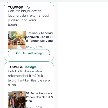
Biaya
Gratis
Admin
Cek info biaya, daftar
layanan, dan rekomendasi
Denda
0,25% per
produk yang kamu
Telat
hari dari
butuhin!
Bayar
sisa pokok
Tips untuk Generasi
Harga Emas 6 Agust
Sandwich Bisa Beli Rumah
2026, Antam hingga
Pelunasan
Tanpa
di Tengah Gaji yang
di Pegadaian Berger
Dipercepat
penalti
Harus Terbagi
Berapa?
06 Aug 2026
06 Aug 2026
Lihat Artikel Lainnya
Contoh Simulasi:
Butuh ide liburan atau
rekomendasi film? Yuk
jelajahi artikel lifestyle seru
di sini!
10 Meme Persahabatan
7 Meme Halu Jadi Sp
Parker dan Ned di Spider-
Man setelah Nonton
Man
04 Aug 2026
04 Aug 2026