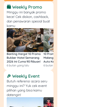
Tips Biar Pinjaman di
🛍️ Weekly Promo
SeaBank Cepat
Minggu ini banyak promo
Disetujui
kece! Cek diskon, cashback,
dan penawaran spesial buat
Gunakan aplikasi
kamu
SeaBank secara
aktif
: Rajin transfer,
nabung, atau isi
saldo bisa bantu
ningkatin skor kamu
Banting Harga! 10 Promo
10 Promo Bukber Hotel
Intip 10 Promo Buk
di mata sistem.
Bukber Hotel Semarang
Malang 2026: Start 75rb,
Hotel Surabaya 202
2026 Ini Cuma 90 Ribuan!
Auto Kenyang!
Sultan Harga 100rb
Isi data diri dengan
6 bulan yang lalu
6 bulan yang lalu
6 bulan yang lalu
lengkap dan jujur
:
Jangan sampai ada
🎉 Weekly Event
kesalahan, apalagi di
Butuh referensi acara seru
bagian KTP dan info
minggu ini? Yuk cek event
pekerjaan.
pilihan yang bisa kamu
Ajukan nominal
datengin!
sesuai kemampuan
:
Jangan langsung