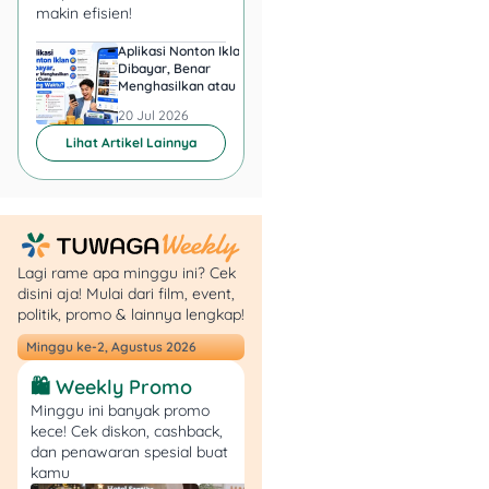
makin efisien!
Nggak perlu ribet pindah-
Aplikasi Nonton Iklan
Aplikasi Penghasil 
pindah saldo antara
e-
Dibayar, Benar
Minta KTP, Aman ata
wallet
dan rekening, karena
Menghasilkan atau Cuma
Berbahaya?
Buang Waktu?
semua bisa dilakukan di
20 Jul 2026
20 Jul 2026
satu tempat. Fleksibel
Lihat Artikel Lainnya
banget buat kamu yang
suka transaksi cepat tapi
tetap pengen uangmu
tumbuh di tabungan.
Lagi rame apa minggu ini? Cek
4. Diawasi OJK &
disini aja! Mulai dari film, event,
dijamin LPS
politik, promo & lainnya lengkap!
Minggu ke-2, Agustus 2026
Soal keamanan, kamu
nggak perlu khawatir
🛍️ Weekly Promo
karena GoPay Tabungan
Minggu ini banyak promo
by Jago ini merupakan
kece! Cek diskon, cashback,
dan penawaran spesial buat
produk resmi dari Bank
kamu
Jago yang udah diawasi