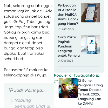
Nah, sekarang udah nggak
Perbedaan
BCA Mobile
zaman lagi kayak gitu. Ada
dan MyBCA,
solusi yang simpel banget,
Kamu Cocok
yaitu GoPay Tabungan by
yang Mana?
Jago. Yap, fitur baru dari
02 Oct 2025
GoPay ini bikin kamu bisa
nabung langsung dari
Cara Pakai
PayPal:
dompet digital, dapet
Panduan
bunga, dan tetap bisa
Lengkap
dipakai buat transaksi
untuk Pemula
sehari-hari.
01 Oct 2025
Penasaran? Simak artikel
selengkapnya di sini, ya.
Populer di
TuwagaInfo
📈
12 Game
#1
Penghasil Uang
💡 Jadi, Poinnya…
Tanpa Deposit
Terbaik 2025,
Langsung Cair
Nabung
ke DANA!
Semudah Chat di
24