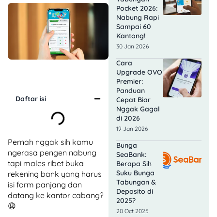
Pocket 2026:
Nabung Rapi
Sampai 60
Kantong!
30 Jan 2026
Cara
Upgrade OVO
Premier:
Panduan
Daftar isi
Cepat Biar
Nggak Gagal
di 2026
19 Jan 2026
Pernah nggak sih kamu
Bunga
ngerasa pengen nabung
SeaBank:
tapi males ribet buka
Berapa Sih
Suku Bunga
rekening bank yang harus
Tabungan &
isi form panjang dan
Deposito di
datang ke kantor cabang?
2025?
😩
20 Oct 2025