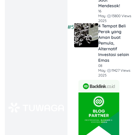
Saat
transaksi harian.
Mendesak!
16
Aman, Fleksibel,
13800 Views
May
2025
& Syariah-
4 Tempat Beli
#5
friendly
: Mau
Perak yang
konvensional
Aman buat
Pemula,
atau syariah,
Alternatif
dua-duanya
Investasi selain
diawasi OJK dan
Emas
08
dijamin LPS.
11427 Views
May
Bebas khawatir,
2025
bebas ribet!
Apa Itu GoPay
Tabungan?
GoPay Tabungan adalah