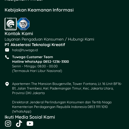
nggak akan kepotong tiap
bulan.
Kebijakan Keamanan Informasi
⚡ Transaksi harian super
fleksibel
: bisa buat bayar
via QRIS, transfer
Kontak Kami
antarbank, dan top up
Layanan Pengaduan Konsumen / Hubungi Kami
saldo tanpa ribet.
PT Akselerasi Teknologi Kreatif
🏦
Aman & legal
: karena
halo@tuwaga.id
diawasi OJK dan dijamin
Tuwaga Customer Team
LPS, serta diaudit oleh
Hotline WhatsApp 0852-1236-3300
Dewan Pengawas Syariah
Senin - Minggu: 08.00 - 00.00
(Termasuk Hari Libur Nasional)
(DPS) untuk memastikan
semua operasionalnya
Apartemen The Mansion Bougenville, Tower Fontana, Lt. 16 Unit BF16-
sesuai prinsip Islam.
B1, Jalan Trembesi, Kel. Pademangan Timur, Kec. Jakarta Utara,
Provinsi DKI Jakarta
GoPay Tabungan Syariah
Direktorat Jenderal Perlindungan Konsumen dan Tertib Niaga
juga tetap bisa kamu akses
Kementerian Perdagangan Republik Indonesia 0853 1111 1010
langsung dari aplikasi
(WhatsApp)​
Ikuti Media Sosial Kami
GoPay atau Gojek, tanpa
I
T
Y
perlu buka aplikasi