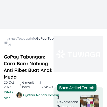
TuwagaInfo
GoPay Tabungan: Cara Baru Nabung Anti Ribet Buat Anak Muda
/
Artik
/
/
el
GoPay Tabungan:
Cara Baru Nabung
Anti Ribet Buat Anak
Muda
20 Oct
6 menit
2025
baca
82 views
Baca Artikel Terkait
Ditulis
Cynthia Nanda Irawan
3
oleh
Rekomendasi
Tabungan