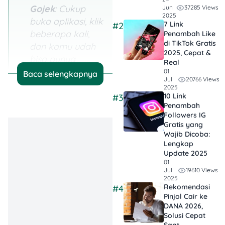
Gojek
: Cukup
37285 Views
Jun
2025
buka aplikasi, klik
7 Link
#2
beberapa kali,
Penambah Like
di TikTok Gratis
dan kamu udah
2025, Cepat &
bisa punya
Real
tabungan resmi.
01
Baca selengkapnya
20766 Views
Jul
Nggak ada lagi
2025
drama antre di
10 Link
#3
Penambah
bank.
Followers IG
Gratis yang
Saldo Nggak
Wajib Dicoba:
Cuma Diam, Tapi
Lengkap
Update 2025
Tumbuh
: Bunga
01
3,75% bikin
19610 Views
Jul
uangmu pelan-
2025
Rekomendasi
#4
pelan bertambah
Pinjol Cair ke
sambil tetap bisa
DANA 2026,
Solusi Cepat
kamu pakai buat