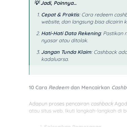
💡 Jadi, Poinnya…
Cepat & Praktis
: Cara redeem cash
website, dan langsung bisa dicairin k
Hati-Hati Data Rekening
: Pastikan
nyasar atau ditolak.
Jangan Tunda Klaim
: Cashback ada
kadaluarsa.
10 Cara
Redeem
dan Mencairkan
Cashb
Adapun proses pencairan
cashback
Agoda
atau situs web. Ikuti langkah-langkah di
Selesaikan Pemesanan