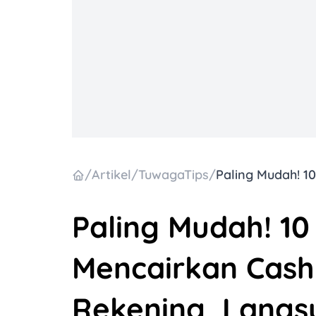
/
Artikel
/
TuwagaTips
/
Paling Mudah! 1
Mencairkan Cash
Rekening, Langs