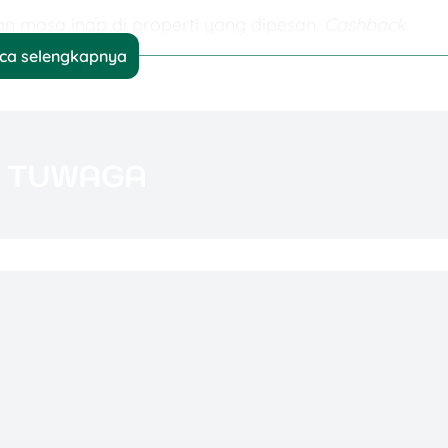
n masa inap di properti yang dipesan.
Cashback
dibatalkan.
ca selengkapnya
a hari hingga
cashback
kamu berstatus
“Tersedia”
pada akun Agoda.
a, lalu masuk ke akunmu.
kasi, lalu pilih
“Rewards”
. Atau, di situs web, klik ikon
 Rewards”
.
lihat daftar
cashback
yang sudah siap dicairkan. Pili
pa pilihan. Pilih
“Transfer Bank”
(
Bank Transfer
)
eningmu.