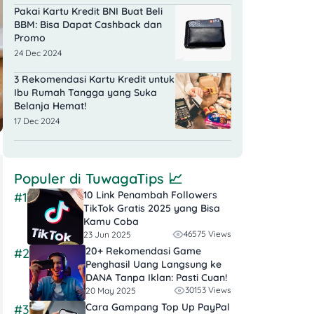
Pakai Kartu Kredit BNI Buat Beli
BBM: Bisa Dapat Cashback dan
Promo
24 Dec 2024
3 Rekomendasi Kartu Kredit untuk
Ibu Rumah Tangga yang Suka
Belanja Hemat!
17 Dec 2024
Populer di
TuwagaTips
📈
10 Link Penambah Followers
#1
TikTok Gratis​ 2025 yang Bisa
Kamu Coba
46575 Views
23 Jun 2025
20+ Rekomendasi Game
#2
Penghasil Uang Langsung ke
DANA Tanpa Iklan​: Pasti Cuan!
30153 Views
20 May 2025
Cara Gampang Top Up PayPal
#3