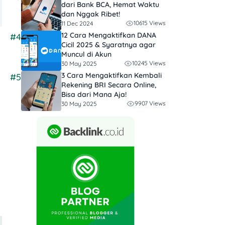
dari Bank BCA, Hemat Waktu
dan Nggak Ribet!
10615 Views
11 Dec 2024
12 Cara Mengaktifkan DANA
#4
Cicil 2025 & Syaratnya agar
Muncul di Akun
10245 Views
30 May 2025
3 Cara Mengaktifkan Kembali
#5
Rekening BRI Secara Online,
Bisa dari Mana Aja!
9907 Views
30 May 2025