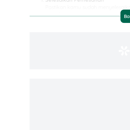
Pastikan kamu sudah menyelesaika
tidak bisa diklaim jika pemesanan 
Ba
Tunggu Status “Tersedia”
Setelah menginap, tunggu beberap
(
available
) di halaman
“Rewards”
Masuk ke Akun Agoda
Buka aplikasi atau situs web Agod
Akses Halaman
Rewards
Pilih menu
“Lainnya”
(
More
) di apli
profil kamu, lalu pilih
“Cashback &
Pilih
Cashback
yang Tersedia
Di halaman tersebut, kamu akan me
nominal yang kamu inginkan.
Pilih Metode Pembayaran
Agoda biasanya menawarkan bebera
untuk mencairkan langsung ke rek
Masukkan Detail Rekening