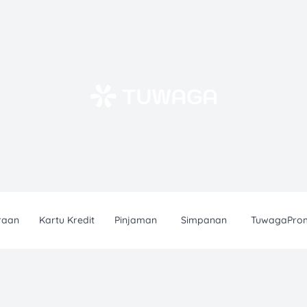
raan
Kartu Kredit
Pinjaman
Simpanan
TuwagaPro