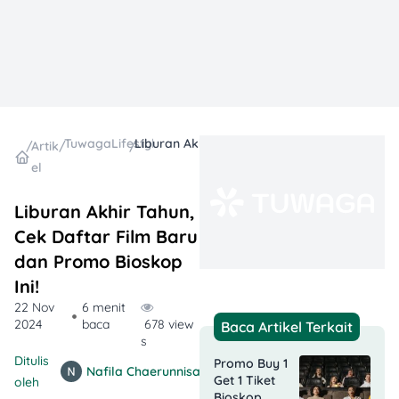
TuwagaLifestyle
Liburan Akhir Tahun, Cek Daftar Film Baru dan Promo Bioskop Ini!
/
Artik
/
/
el
Liburan Akhir Tahun,
Cek Daftar Film Baru
dan Promo Bioskop
Ini!
22 Nov
6 menit
2024
baca
678 view
Baca Artikel Terkait
s
Ditulis
Promo Buy 1
Nafila Chaerunnisa
Get 1 Tiket
oleh
Bioskop