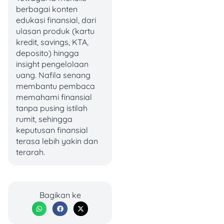
dan Cynthia Erivo bener-
berbagai konten
bener bikin film ini makin
edukasi finansial, dari
hidup!
ulasan produk (kartu
kredit, savings, KTA,
Udah nonton belum? Kalau
deposito) hingga
belum, bayar nontonnya
insight pengelolaan
pakai myBCA lewat QRIS,
uang. Nafila senang
karena ada
cashback
Rp15
membantu pembaca
ribu buat tiket
Wicked
memahami finansial
sampai 4 Desember 2024.
tanpa pusing istilah
Hemat, seru, dan gampang
rumit, sehingga
banget! ?✨
keputusan finansial
terasa lebih yakin dan
2. Cinta Tak Seindah
terarah.
Drama Korea (5
Desember)
Bagikan ke