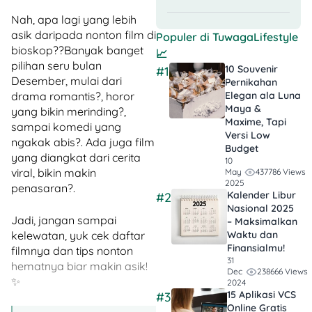
Nah, apa lagi yang lebih
asik daripada nonton film di
Populer di
TuwagaLifestyle
bioskop??Banyak banget
📈
pilihan seru bulan
10 Souvenir
#1
Desember, mulai dari
Pernikahan
Elegan ala Luna
drama romantis?, horor
Maya &
yang bikin merinding?,
Maxime, Tapi
sampai komedi yang
Versi Low
ngakak abis?. Ada juga film
Budget
yang diangkat dari cerita
10
viral, bikin makin
437786 Views
May
2025
penasaran?.
Kalender Libur
#2
Nasional 2025
Jadi, jangan sampai
– Maksimalkan
Waktu dan
kelewatan, yuk cek daftar
Finansialmu!
filmnya dan tips nonton
31
hematnya biar makin asik!
238666 Views
Dec
✨
2024
15 Aplikasi VCS
#3
Online Gratis