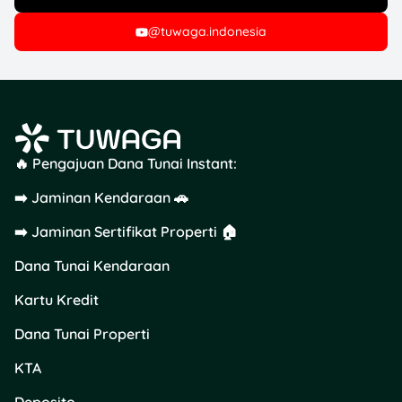
@tuwaga.indonesia
🔥 Pengajuan Dana Tunai Instant:
➡️ Jaminan Kendaraan 🚗
➡️ Jaminan Sertifikat Properti 🏠
Pernah nggak sih kamu
punya mimpi yang
Dana Tunai Kendaraan
dianggap mustahil sama
Kartu Kredit
orang lain? Itu yang dialami
Devi, gadis dari Kerinci yang
Dana Tunai Properti
percaya ayahnya adalah
bintang besar Bollywood,
KTA
Amitabh Bachchan. Meski