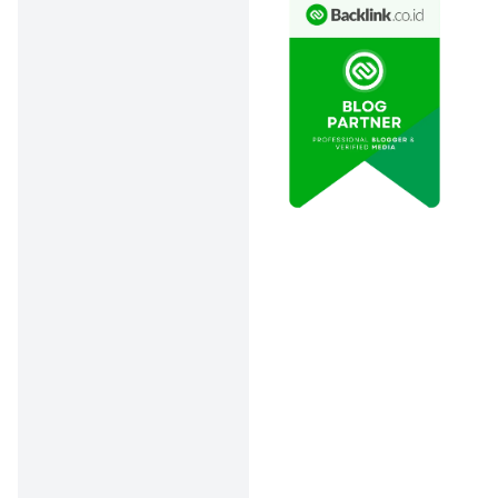
syaratnya
supaya nggak
kehabisan kuota!
Rencanakan
Waktu Nonton
dengan Bijak:
Periode promo
bank berbeda-
beda, dan
beberapa hanya
berlaku di hari
tertentu. Misalnya,
Beli 1 Gratis 1
Bank Saqu hanya
tersedia setiap
Rabu, atau
cashback Bank