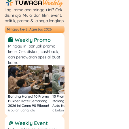
Lagi rame apa minggu ini? Cek
disini aja! Mulai dari film, event,
Pernah ngerasa penasaran
politik, promo & lainnya lengkap!
tapi sekaligus takut kalau
Minggu ke-2, Agustus 2026
harus menghadapi sesuatu
yang nggak jelas asal-
🛍️ Weekly Promo
usulnya? Radha, seorang
Minggu ini banyak promo
jurnalis foto yang hidupnya
kece! Cek diskon, cashback,
sedang di ujung tanduk,
dan penawaran spesial buat
nekat buka paket misterius
kamu
yang datang tanpa nama
atau alamat. Selain
mengubah hidupnya,
keputusan Radha juga jadi
teror mencekam yang
Banting Harga! 10 Promo
10 Promo Bukber Hotel
Intip 10 Promo Buk
mengintai di setiap sudut
Bukber Hotel Semarang
Malang 2026: Start 75rb,
Hotel Surabaya 202
2026 Ini Cuma 90 Ribuan!
Auto Kenyang!
Sultan Harga 100rb
rumah susun tempat ia
6 bulan yang lalu
6 bulan yang lalu
6 bulan yang lalu
tinggal.
🎉 Weekly Event
Film Terkutuk bukan