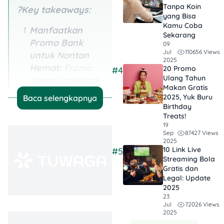
Tanpa Koin
?Key takeaways:
yang Bisa
Kamu Coba
Manfaatkan
Sekarang
Promo Bank
09
110656 Views
Jul
untuk Nonton
2025
Hemat:
Promo
20 Promo
#4
Ulang Tahun
seperti cashback
Makan Gratis
hingga 50% dari
2025, Yuk Buru
Baca selengkapnya
Bank Saqu, Beli 1
Birthday
Treats!
Bonus 1 di Bank
19
Danamon, atau
87427 Views
Sep
2025
diskon hingga
10 Link Live
#5
20% dengan Livin’
Streaming Bola
Mandiri bikin
Gratis dan
Legal: Update
pengalaman
2025
nonton lebih
23
hemat. Jangan
72026 Views
Jul
2025
lupa cek