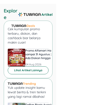
Explor
e
Cek kumpulan promo
terbaru, diskon, dan
cashback biar belanja
makin cuan!
Promo Alfamart Hari Ini
Super Indo Tebar Pr
sampai 31 Agustus 2026,
sampai 12 Agustus 2
Apa jadinya kalau di tengah
Ada Diskon hingga 25
Ice Matcha dan Ice
liburan impian ke Seoul,
Persen Snack UMKM
Espresso Jadi Rp11.
04 Aug 2026
04 Aug 2026
kamu bertemu dengan
seseorang dari masa lalu
Lihat Artikel Lainnya
yang belum sepenuhnya
kamu lupakan? Inilah yang
dialami Dhea (Lutesha)
Yuk update insight kamu
saat menikmati perjalanan
lewat berita & tren terkini
romantis bersama
yang lagi ramai dibahas!
pacarnya, Bimo (Ganindra
Daftar Bisnis Aura Kasih,
Hadiah Juara Piala