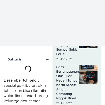
Juta
Penonton,
Pendapatan
Tembus 400
Miliar!
03 Feb 2026
Film Komedi
Indonesia
Terbaru 2026,
Siap Ngakak
Sampai Sakit
Perut!
Daftar isi
29 Jan 2026
Cara
Berlangganan
Situs Luar
Desember tuh selalu
Negeri Tanpa
Kartu Kredit:
spesial ya—liburan, akhir
Aman,
tahun, dan bisa nikmatin
Gampang,
waktu libur santai bareng
Nggak Ribet
keluarga atau teman.
22 Jan 2026