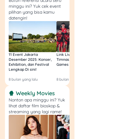
Butuh referensi acara seru
sekadar cerita horor biasa.
minggu ini? Yuk cek event
Dibintangi Atiqah Hasiholan
pilihan yang bisa kamu
dan Baim Wong, kisah ini
datengin!
akan bawa kamu ke
rahasia gelap yang
tersembunyi di balik paket
tersebut. Siap-siap merasa
terjebak di suasana tegang
11 Event Jakarta
Link Live Streaming
Link Live Streamin
yang bikin bulu kuduk
Desember 2025: Konser,
Timnas vs Filipina SEA
Timnas Indonesia U
Exhibition, dan Festival
Games Malam Ini, Gratis!
Zambia U17 Nanti 
merinding! ?
Lengkap Di sini!
Gratis & Legal Tanp
Login!
4. Sampai Nanti, Hanna!
8 bulan yang lalu
8 bulan yang lalu
9 bulan yang lalu
(5 Desember)
🍿 Weekly Movies
Nonton apa minggu ini? Yuk
lihat daftar film bioskop &
streaming yang lagi rame!