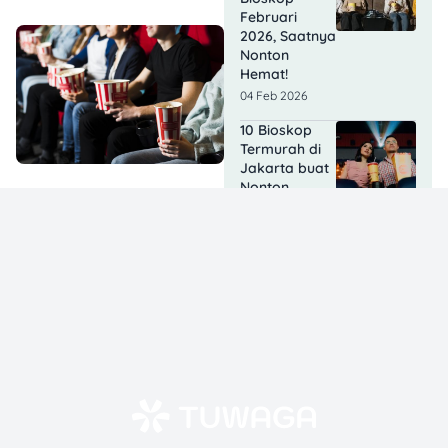
Februari
2026, Saatnya
Nonton
Hemat!
04 Feb 2026
10 Bioskop
Termurah di
Jakarta buat
Nonton
Hemat!
03 Feb 2026
Lisa
BLACKPINK
Syuting Film
di Tangerang,
Berapa
Bayarannya?
03 Feb 2026
Agak Laen 2
Tembus 10,9