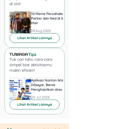
di sini!
10 Meme Persahabatan
7 Meme Halu Jadi Sp
Parker dan Ned di Spider-
Man setelah Nonton
Man
04 Aug 2026
04 Aug 2026
Lihat Artikel Lainnya
3. Terkutuk (5
Desember)
Yuk cari tahu cara-cara
simpel biar aktivitasmu
makin efisien!
Aplikasi Nonton Iklan
Aplikasi Penghasil 
Dibayar, Benar
Minta KTP, Aman ata
Menghasilkan atau Cuma
Berbahaya?
Buang Waktu?
20 Jul 2026
20 Jul 2026
Lihat Artikel Lainnya