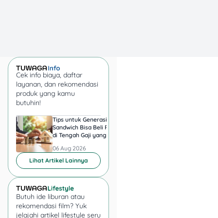
latar yang memikat. Cocok
banget untuk ditonton
bareng sahabat atau
pasangan. Siap-siap baper,
ya! ?
Cek info biaya, daftar
layanan, dan rekomendasi
produk yang kamu
butuhin!
Tips untuk Generasi
Harga Emas 6 Agust
Sandwich Bisa Beli Rumah
2026, Antam hingga
di Tengah Gaji yang
di Pegadaian Berger
Harus Terbagi
Berapa?
06 Aug 2026
06 Aug 2026
Lihat Artikel Lainnya
Butuh ide liburan atau
rekomendasi film? Yuk
jelajahi artikel lifestyle seru