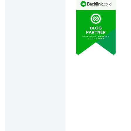
petualangan legendaris
mereka balik lagi ke atas
panggung! Kali ini dalam
format musikal yang penuh
koreografi keren, set
panggung sinematik, dan
lagu-lagu nostalgia yang
diaransemen ulang. Cocok
buat kamu yang pengen
nostalgia dan ngenalin
cerita klasik ini ke adik atau
anak kamu. Produksi dari
Visinema ini selalu sold out,
jadi buruan amankan
tiketnya ya!
2.
Keluarga Cemara:
The Musical