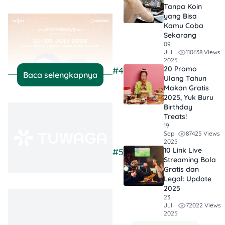
Tanpa Koin
yang Bisa
Kamu Coba
Sekarang
09
110638 Views
Jul
2025
20 Promo
#4
Baca selengkapnya
Ulang Tahun
Makan Gratis
2025, Yuk Buru
Birthday
Treats!
19
87425 Views
Sep
2025
10 Link Live
#5
Streaming Bola
📍 Graha Bhakti Budaya,
Gratis dan
Taman Ismail Marzuki
Legal: Update
(TIM)
2025
📅 11–20 Juli 2025
23
72022 Views
Jul
2025
Sherina, Sadam, dan