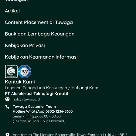
tanpa harus keluar kota. ✨
Artikel
Nah, biar acara nonton dan
jalan-jalan kamu makin
Content Placement di Tuwaga
lancar, pastikan kamu juga
Bank dan Lembaga Keuangan
punya perencanaan
keuangan yang oke. Yuk,
Kebijakan Privasi
cek produk keuangan
seperti
tabungan
, deposito,
Kebijakan Keamanan Informasi
hingga kartu kredit di
Tuwaga
. Siapin dana
hiburan tanpa bikin dompet
Kontak Kami
megap-megap!
Layanan Pengaduan Konsumen / Hubungi Kami
PT Akselerasi Teknologi Kreatif
halo@tuwaga.id
Tuwaga Customer Team
Hotline WhatsApp 0852-1236-3300
Senin - Minggu: 08.00 - 00.00
(Termasuk Hari Libur Nasional)
Apartemen The Mansion Bougenville, Tower Fontana, Lt. 16 Unit BF16-