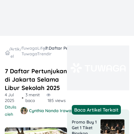
TuwagaLifestyle
7 Daftar Pertunjukan di Jakarta Selama Libur Sekolah 2025
/
Artik
/
/
TuwagaTrending
el
7 Daftar Pertunjukan
di Jakarta Selama
Libur Sekolah 2025
4 Jul
3 menit
2025
baca
185 views
Ditulis
Baca Artikel Terkait
Cynthia Nanda Irawan
oleh
Promo Buy 1
Get 1 Tiket
Bioskop