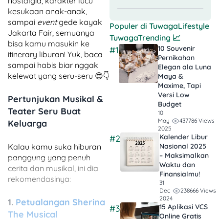
nostalgia, karakter lucu
kesukaan anak-anak,
sampai
event
gede kayak
Populer di
TuwagaLifestyle
Jakarta Fair, semuanya
TuwagaTrending
📈
bisa kamu masukin ke
10 Souvenir
#1
itinerary liburan! Yuk, baca
Pernikahan
sampai habis biar nggak
Elegan ala Luna
kelewat yang seru-seru 😍👇
Maya &
Maxime, Tapi
Versi Low
Pertunjukan Musikal &
Budget
Teater Seru Buat
10
437786 Views
May
Keluarga
2025
Kalender Libur
#2
Kalau kamu suka hiburan
Nasional 2025
– Maksimalkan
panggung yang penuh
Waktu dan
cerita dan musikal, ini dia
Finansialmu!
rekomendasinya:
31
238666 Views
Dec
2024
1.
Petualangan Sherina
15 Aplikasi VCS
#3
The Musical
Online Gratis