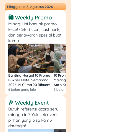
6.
Nailoong Summer
Minggu ke-2, Agustus 2026
Love
&
Dino Land Part
🛍️ Weekly Promo
2
Minggu ini banyak promo
kece! Cek diskon, cashback,
dan penawaran spesial buat
kamu
Banting Harga! 10 Promo
10 Promo Bukber Hotel
Intip 10 Promo Buk
Bukber Hotel Semarang
Malang 2026: Start 75rb,
Hotel Surabaya 202
2026 Ini Cuma 90 Ribuan!
Auto Kenyang!
Sultan Harga 100rb
6 bulan yang lalu
6 bulan yang lalu
6 bulan yang lalu
🎉 Weekly Event
Butuh referensi acara seru
minggu ini? Yuk cek event
📍 Dufan – Panggung
pilihan yang bisa kamu
Hysteria
datengin!
📅 27 Juni–13 Juli 2025