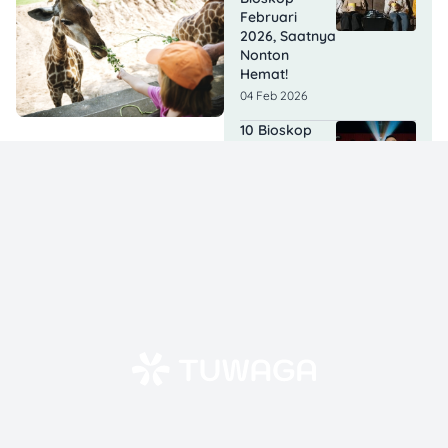
Februari
2026, Saatnya
Nonton
Hemat!
04 Feb 2026
10 Bioskop
Termurah di
Jakarta buat
Nonton
Hemat!
03 Feb 2026
Lisa
BLACKPINK
Syuting Film
di Tangerang,
Berapa
Bayarannya?
03 Feb 2026
Agak Laen 2
Tembus 10,9