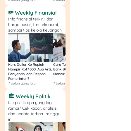
💸 Weekly Finansial
Info finansial terkini: dari
harga pasar, tren ekonomi,
sampai tips kelola keuangan
📍 Ancol
Kurs Dollar Ke Rupiah
Cara Tukar Uang Baru di
Bansos Jabar Tahap
Hampir Rp17.000! Apa Arti,
Bank BCA (Umum, BNI,
Masih Bisa Cair Awa
Kalau kamu pengen
Penyebab, dan Respon
Mandiri, BRI, dan BSI) 2026!
Ini Jawaban & Cara
ngenalin ke anak berbagai
Pemerintah?
Resmi
7 bulan yang lalu
7 bulan yang lalu
7 bulan yang lalu
jenis burung, ini adalah
tempat yang ideal, lho! Ada
🏛️ Weekly Politik
banyak pertunjukan
Isu politik apa yang lagi
menarik, salah satunya The
ramai? Cek kabar, analisis,
Jungle Heroes. Pertunjukan
dan update terbaru minggu
ini menceritakan tentang
ini
pemburu liar yang
mencoba menangkap