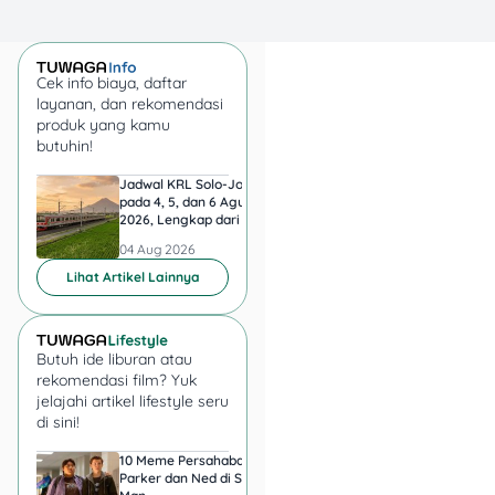
semi outdoor bikin acara ini
adem dan cozy banget.
Cek info biaya, daftar
Festival & Event Besar
layanan, dan rekomendasi
yang Nggak Boleh
produk yang kamu
Ketinggalan
butuhin!
Jadwal KRL Solo-Jogja
Jadwal KRL Jogja-So
5.
Jakarta Fair
pada 4, 5, dan 6 Agustus
pada 4, 5, dan 6 Agu
2026, Lengkap dari Palur
2026, Lengkap dari 
Kemayoran 2025
ke Tugu
ke Palur
04 Aug 2026
04 Aug 2026
Lihat Artikel Lainnya
Butuh ide liburan atau
rekomendasi film? Yuk
jelajahi artikel lifestyle seru
di sini!
📍 JIExpo Kemayoran
10 Meme Persahabatan
7 Meme Halu Jadi Sp
📅 19 Juni–13 Juli 2025
Parker dan Ned di Spider-
Man setelah Nonton