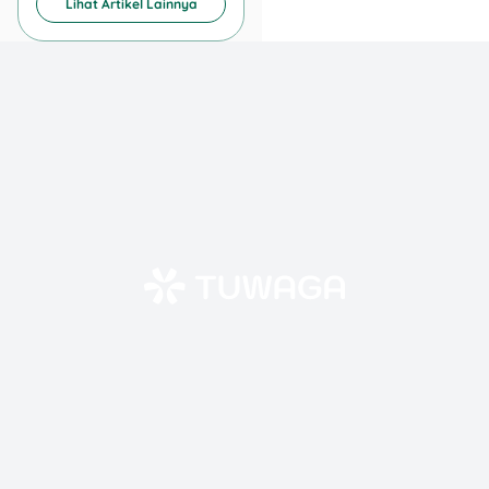
Lihat Artikel Lainnya
📍 Senayan Park
📅 Setiap akhir pekan
sampai 27 Juli 2025
Buat kamu pecinta Smurfs,
momen ini wajib banget!
Ada Smurfette, Papa Smurf,
dan teman-temannya yang
bisa kamu ajak selfie atau
main bareng. Di lokasi juga
ada stand merchandise
dan workshop melukis
yang bisa diikuti gratis.
Suasana di SPARK yang