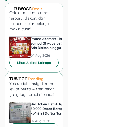
Cek kumpulan promo
terbaru, diskon, dan
cashback biar belanja
makin cuan!
Promo Alfamart Hari Ini
Super Indo Tebar Pr
sampai 31 Agustus 2026,
sampai 12 Agustus 2
Ada Diskon hingga 25
Ice Matcha dan Ice
Persen Snack UMKM
Espresso Jadi Rp11.
04 Aug 2026
04 Aug 2026
Lihat Artikel Lainnya
4.
The Smurfs Meet &
Greet
Yuk update insight kamu
lewat berita & tren terkini
yang lagi ramai dibahas!
Beli Token Listrik Rp
Singapura Naikkan G
50.000 Dapat Berapa
36.000 Guru demi
kWh? Ini Daftar Tarif PLN
Pertahankan Pendidi
3-9 Agustus 2026
Berkualitas, Ini
04 Aug 2026
04 Aug 2026
Besarannya