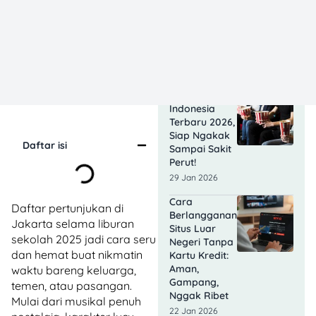
Juta
Penonton,
Pendapatan
Tembus 400
Miliar!
03 Feb 2026
Film Komedi
Indonesia
Terbaru 2026,
Siap Ngakak
Daftar isi
Sampai Sakit
Perut!
29 Jan 2026
Cara
Daftar pertunjukan di
Berlangganan
Jakarta selama liburan
Situs Luar
sekolah 2025 jadi cara seru
Negeri Tanpa
dan hemat buat nikmatin
Kartu Kredit:
Aman,
waktu bareng keluarga,
Gampang,
temen, atau pasangan.
Nggak Ribet
Mulai dari musikal penuh
22 Jan 2026