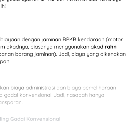
ih!
mbiayaan dengan jaminan BPKB kendaraan (motor
 Dalam akadnya, biasanya menggunakan akad
rahn
anan barang jaminan). Jadi, biaya yang dikenakan
ipan.
kan biaya administrasi dan biaya pemeliharaan
a gadai konvensional. Jadi, nasabah hanya
ansparan.
ing Gadai Konvensional