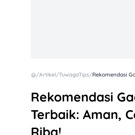
/
Artikel
/
TuwagaTips
/
Rekomendasi Gad
Terbaik: Aman, C
Riba!