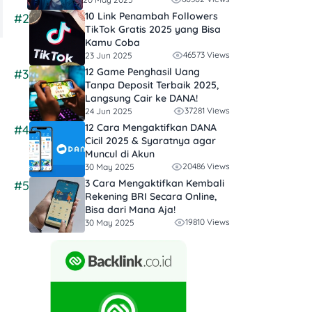
10 Link Penambah Followers
#2
TikTok Gratis​ 2025 yang Bisa
Kamu Coba
46573 Views
23 Jun 2025
12 Game Penghasil Uang
#3
Tanpa Deposit Terbaik 2025,
Langsung Cair ke DANA!
37281 Views
24 Jun 2025
12 Cara Mengaktifkan DANA
#4
Cicil 2025 & Syaratnya agar
Muncul di Akun
20486 Views
30 May 2025
3 Cara Mengaktifkan Kembali
#5
Rekening BRI Secara Online,
Bisa dari Mana Aja!
19810 Views
30 May 2025