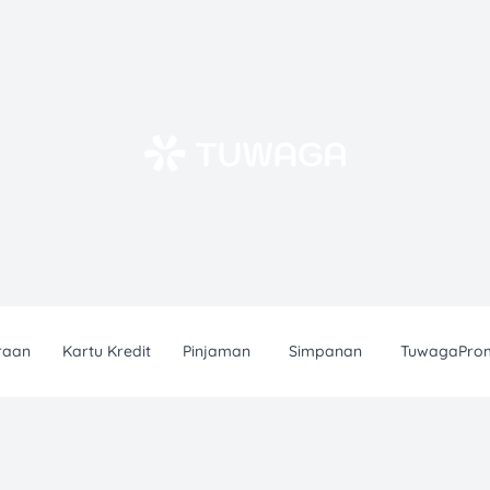
raan
Kartu Kredit
Pinjaman
Simpanan
TuwagaPro