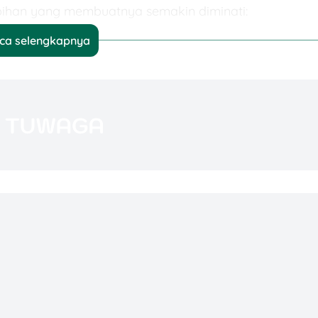
ihan yang membuatnya semakin diminati:
ca selengkapnya
ya murni untuk jasa penitipan dan pengelolaan
iaya tersembunyi, semua akad dan kewajiban
a dana cair dalam waktu kurang dari 24 jam.
 resmi yang diawasi Otoritas Jasa Keuangan (OJK).
 Mulai dari modal usaha, biaya pendidikan, renovasi
 lainnya.
Diperlukan
yariah BPKB adalah mengajukan permohonan ke
t dokumen yang umumnya dibutuhkan untuk pengajuan