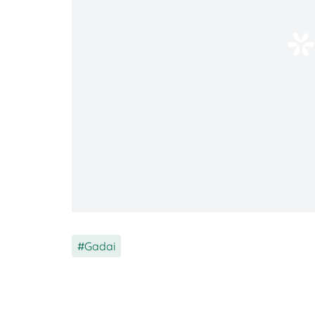
KTP
(Kartu Tanda Penduduk): Sebaga
BPKB
(Buku Pemilik Kendaraan Ber
STNK
(Surat Tanda Nomor Kendaraa
Kendaraan
: Kendaraan yang akan 
gadai akan memeriksa kendaraan sec
Setelah dokumen lengkap diserahkan, l
permohonanmu
2. Penilaian Barang Jaminan
Setelah pengajuan diterima, lembaga gad
Gadai
kendaraan yang dijadikan jaminan. Penila
kendaraan dan seberapa besar dana yang 
penilaiannya biasanya melibatkan bebera