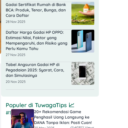
Gadai Sertifikat Rumah di Bank
BCA: Produk, Tenor, Bunga, dan
Cara Daftar
28 Nov 2025
Daftar Harga Gadai HP OPPO:
Estimasi Nilai, Faktor yang
Mempengaruhi, dan Risiko yang
Perlu Kamu Tahu
27 Nov 2025
Tabel Angsuran Gadai HP di
Pegadaian 2025: Syarat, Cara,
dan Simulasinya
20 Nov 2025
Populer di
TuwagaTips
📈
20+ Rekomendasi Game
#1
Penghasil Uang Langsung ke
DANA Tanpa Iklan​: Pasti Cuan!
60302 Views
20 May 2025