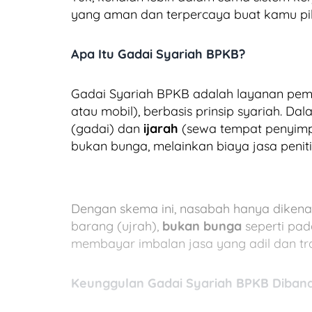
yang aman dan terpercaya buat kamu pil
Apa Itu Gadai Syariah BPKB?
Gadai Syariah BPKB adalah layanan pe
atau mobil), berbasis prinsip syariah.
(gadai) dan
ijarah
(sewa tempat penyimp
bukan bunga, melainkan biaya jasa penit
Dengan skema ini, nasabah hanya dikena
barang (ujrah),
bukan bunga
seperti pad
membayar imbalan jasa yang adil dan tr
Keunggulan Gadai Syariah BPKB Diband