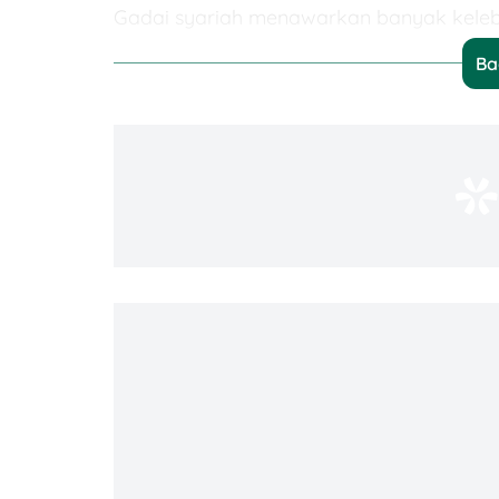
Gadai syariah menawarkan banyak keleb
Ba
Tanpa Riba dan Bunga
: Semua bia
barang, sesuai syariat Islam.
Transparansi Biaya
: Tidak ada b
dijelaskan di awal.
Proses Cepat dan Mudah
: Umumny
BPKB Aman
: Disimpan di lembaga
Bisa Untuk Berbagai Kebutuhan
:
rumah, sampai keperluan mendesak
Cara Kerja Gadai Syariah BPKB
1. Pengajuan: Serahkan Dokumen yang 
Langkah pertama dalam proses gadai s
lembaga gadai yang kamu pilih. Beriku