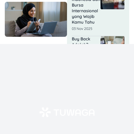
Bursa
Internasional
yang Wajib
Kamu Tahu
03 Nov 2025
Buy Back
Adalah?
Pahami Arti
dan
Tujuannya
dalam Dunia
Investasi!
22 Oct 2025
9 Cara
Membeli
Saham
Lengkap &
Tips biar
Nggak Rugi
17 Oct 2025