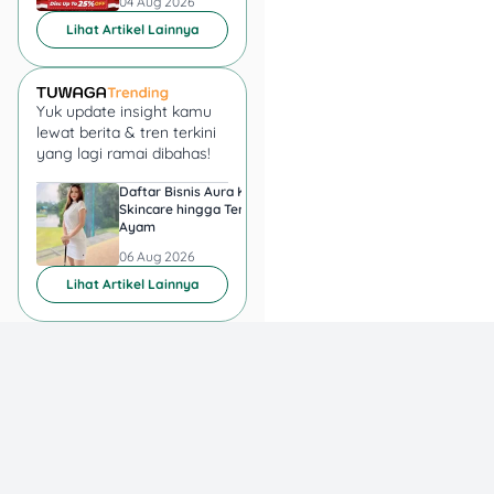
04 Aug 2026
04 Aug 2026
kalau salah satu instrumen
Lihat Artikel Lainnya
turun, kamu masih punya
instrumen lain yang
mungkin sedang naik.
Yuk update insight kamu
Reksadana cocok buat
lewat berita & tren terkini
yang lagi ramai dibahas!
kamu yang pengen
investasi dengan risiko lebih
Daftar Bisnis Aura Kasih,
Hadiah Juara Piala
rendah tapi tetap ingin
Skincare hingga Ternak
Presiden 2026 Berapa
mendapatkan potensi
Ayam
yang Diperebutkan
Persib dan Persebay
keuntungan menarik. Ada
06 Aug 2026
06 Aug 2026
berbagai jenis reksadana,
Lihat Artikel Lainnya
mulai dari reksadana
saham yang lebih berisiko
tapi dengan potensi
keuntungan tinggi, hingga
reksadana pasar uang
yang lebih aman dengan
hasil stabil. Pilih sesuai
dengan profil risiko dan