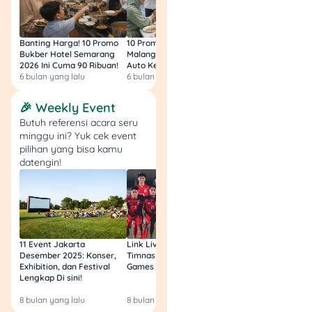
yang lebih tinggi
dibandingkan dengan
instrumen lainnya.
Banting Harga! 10 Promo
10 Promo Bukber Hotel
Intip 10 Promo Buk
Bukber Hotel Semarang
Malang 2026: Start 75rb,
Hotel Surabaya 202
2026 Ini Cuma 90 Ribuan!
Auto Kenyang!
Sultan Harga 100rb
Kalau kamu baru memulai
6 bulan yang lalu
6 bulan yang lalu
6 bulan yang lalu
investasi saham, pastikan
untuk memilih saham blue-
🎉 Weekly Event
chip atau perusahaan yang
Butuh referensi acara seru
sudah teruji dan memiliki
minggu ini? Yuk cek event
rekam jejak yang baik.
pilihan yang bisa kamu
datengin!
Mulailah dengan membeli
saham dalam jumlah kecil
dan pelajari pasar saham
agar kamu bisa
mendapatkan keuntungan
yang maksimal.
11 Event Jakarta
Link Live Streaming
Link Live Streamin
Desember 2025: Konser,
Timnas vs Filipina SEA
Timnas Indonesia U
Exhibition, dan Festival
Games Malam Ini, Gratis!
Zambia U17 Nanti 
Lengkap Di sini!
Gratis & Legal Tanp
Login!
7. Investasi Properti:
8 bulan yang lalu
8 bulan yang lalu
9 bulan yang lalu