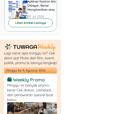
terpercaya, kamu bisa
Aplikasi Nonton Iklan
Aplikasi Penghasil 
Dibayar, Benar
Minta KTP, Aman ata
mengelola risiko ini dengan
Menghasilkan atau Cuma
Berbahaya?
baik.
Buang Waktu?
20 Jul 2026
20 Jul 2026
Lihat Artikel Lainnya
6. Saham: Investasi
Jangka Panjang
dengan Potensi
Keuntungan Tinggi 📊
Lagi rame apa minggu ini? Cek
Buat kamu yang lebih
disini aja! Mulai dari film, event,
berani mengambil risiko,
politik, promo & lainnya lengkap!
saham bisa jadi pilihan
Minggu ke-3, Agustus 2026
investasi yang
menguntungkan setelah
🛍️ Weekly Promo
menerima THR. Memang,
Minggu ini banyak promo
saham bisa naik turun, tapi
kece! Cek diskon, cashback,
dalam jangka panjang,
dan penawaran spesial buat
kamu
saham perusahaan yang
solid cenderung
memberikan keuntungan