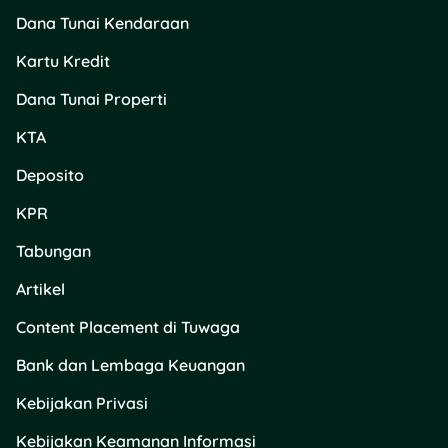
depan keuanganmu, ya!
Dana Tunai Kendaraan
Butuh bantuan untuk
Kartu Kredit
memilih investasi yang
tepat atau mencari
Dana Tunai Properti
informasi lebih lanjut
KTA
tentang produk finansial
lainnya? Kunjungi
Tuwaga
!
Deposito
Di
Tuwaga
, kamu bisa
menemukan berbagai
KPR
pilihan produk finansial,
mulai dari
kartu kredit
,
Tabungan
tabungan
,
deposito
, hingga
Artikel
KPR
. Dapatkan juga artikel-
artikel menarik yang bisa
Content Placement di Tuwaga
membantu kamu membuat
keputusan finansial yang
Bank dan Lembaga Keuangan
lebih bijak!
Kebijakan Privasi
Kebijakan Keamanan Informasi