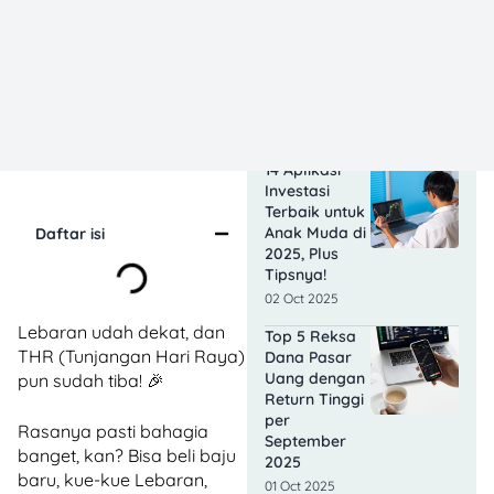
Daftar 6
Investasi
yang Aman
Menurut OJK,
Cocok untuk
Pemula!
17 Oct 2025
14 Aplikasi
Investasi
Terbaik untuk
Anak Muda di
Daftar isi
2025, Plus
Tipsnya!
02 Oct 2025
Lebaran udah dekat, dan
Top 5 Reksa
THR (Tunjangan Hari Raya)
Dana Pasar
Uang dengan
pun sudah tiba! 🎉
Return Tinggi
per
Rasanya pasti bahagia
September
banget, kan? Bisa beli baju
2025
baru, kue-kue Lebaran,
01 Oct 2025