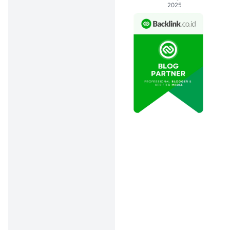
menawarkan bunga
2025
menarik dan fitur-fitur yang
memudahkan transaksi.
Beberapa bank digital
bahkan punya fitur
tabungan yang
memungkinkan kamu
mengelola uang lebih
mudah, seperti mengatur
anggaran atau
menyisihkan uang untuk
tujuan tertentu. Kalau kamu
lebih suka fleksibilitas, cari
tabungan yang nggak ada
biaya administrasi atau
yang menawarkan promo
menarik. Simpel, kan?