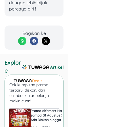
dengan lebih bijak
Cek Juga:
Bank
percaya diri !
Syariah Indonesia
Tabungan Haji
Bagikan ke
4. Reksadana: Investasi
dengan Diversifikasi 📈
Pernah denger tentang
Explor
reksadana? Reksadana
e
adalah produk investasi
yang memungkinkan kamu
Cek kumpulan promo
berinvestasi di berbagai
terbaru, diskon, dan
instrumen keuangan,
cashback biar belanja
seperti saham, obligasi, dan
makin cuan!
pasar uang. Keuntungan
utamanya adalah
Promo Alfamart Hari Ini
Super Indo Tebar Pr
sampai 31 Agustus 2026,
sampai 12 Agustus 2
diversifikasi, yang membuat
Ada Diskon hingga 25
Ice Matcha dan Ice
risiko lebih tersebar. Jadi,
Persen Snack UMKM
Espresso Jadi Rp11.