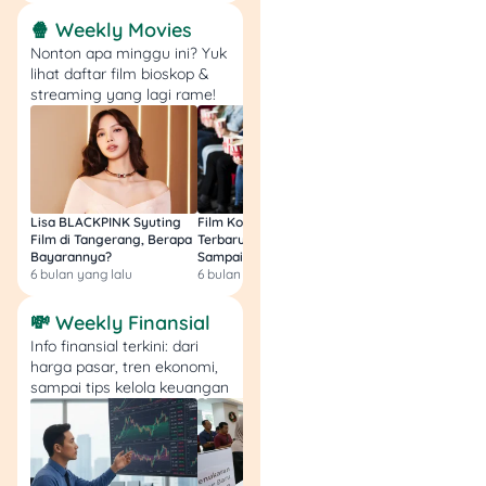
Coba Mulai dengan
Properti Kecil 🏠
🍿 Weekly Movies
Nonton apa minggu ini? Yuk
lihat daftar film bioskop &
Jika THR yang kamu
streaming yang lagi rame!
terima cukup besar,
investasi properti bisa jadi
pilihan menarik setelah
lebaran. Memang, properti
membutuhkan dana yang
lebih besar, tapi kamu bisa
Lisa BLACKPINK Syuting
Film Komedi Indonesia
Film Avatar: Fire an
Film di Tangerang, Berapa
Terbaru 2026, Siap Ngakak
Segini Budget Prod
mulai dengan properti kecil
Bayarannya?
Sampai Sakit Perut!
dan Pendapatanny
seperti rumah sewa atau
6 bulan yang lalu
6 bulan yang lalu
8 bulan yang lalu
apartemen kecil. Properti
juga cenderung
💸 Weekly Finansial
memberikan hasil yang
Info finansial terkini: dari
stabil dan dapat disewakan
harga pasar, tren ekonomi,
sampai tips kelola keuangan
untuk menghasilkan
pendapatan pasif.
Investasi properti cocok