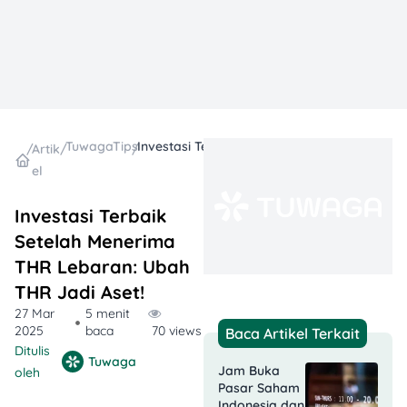
TuwagaTips
Investasi Terbaik Setelah Menerima THR Lebaran: Ubah THR Jadi Aset!
/
Artik
/
/
el
Investasi Terbaik
Setelah Menerima
THR Lebaran: Ubah
THR Jadi Aset!
27 Mar
5 menit
2025
baca
70 views
Baca Artikel Terkait
Ditulis
Tuwaga
Jam Buka
oleh
Pasar Saham
Indonesia dan