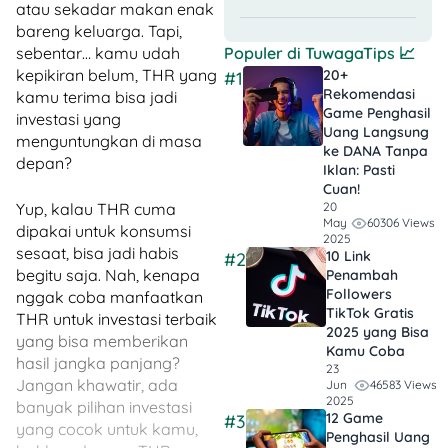
atau sekadar makan enak
bareng keluarga. Tapi,
Populer di
TuwagaTips
📈
sebentar… kamu udah
kepikiran belum, THR yang
20+
#1
Rekomendasi
kamu terima bisa jadi
Game Penghasil
investasi yang
Uang Langsung
menguntungkan di masa
ke DANA Tanpa
depan?
Iklan​: Pasti
Cuan!
20
Yup, kalau THR cuma
60306 Views
May
dipakai untuk konsumsi
2025
sesaat, bisa jadi habis
10 Link
#2
begitu saja. Nah, kenapa
Penambah
Followers
nggak coba manfaatkan
TikTok Gratis​
THR untuk investasi terbaik
2025 yang Bisa
yang bisa memberikan
Kamu Coba
hasil jangka panjang?
23
Jangan khawatir, ada
46583 Views
Jun
2025
banyak pilihan investasi
12 Game
#3
yang cocok untuk kamu,
Penghasil Uang