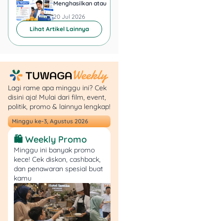
Menghasilkan atau Cuma
Berbahaya?
Buang Waktu?
– Rainer Maria Rilke
20 Jul 2026
20 Jul 2026
Pesannya:
Hiduplah
Lihat Artikel Lainnya
bersama pertanyaan-
pertanyaan itu sekarang.
Mungkin nanti, sedikit demi
sedikit, tanpa kamu sadari,
suatu hari di masa depan
Lagi rame apa minggu ini? Cek
kamu akan hidup hingga
disini aja! Mulai dari film, event,
sampai pada jawabannya.
politik, promo & lainnya lengkap!
Minggu ke-3, Agustus 2026
8.
“Coba dulu, gagal
nggak masalah, asal
🛍️ Weekly Promo
nggak berhenti”
Minggu ini banyak promo
kece! Cek diskon, cashback,
dan penawaran spesial buat
–
Samuel Beckett
kamu
Pesannya:
Pernah
mencoba. Pernah gagal.
Tidak masalah. Coba lagi.
Gagal lagi. Gagal dengan