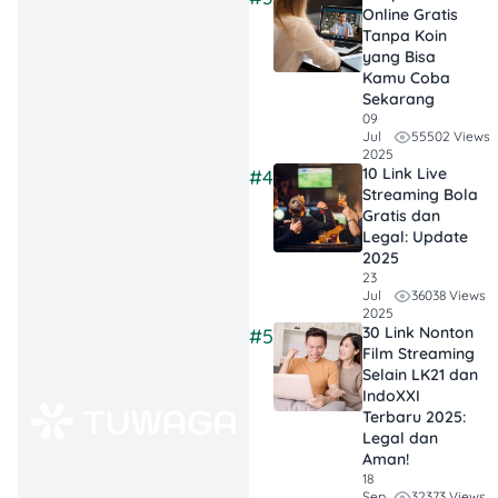
biar kamu nggak
Online Gratis
Tanpa Koin
kebawa
yang Bisa
overthinking.
Kamu Coba
Sekarang
Satu Kalimat
09
55502 Views
Jul
Bisa Jadi Game-
2025
Changer
: Jangan
10 Link Live
#4
Streaming Bola
remehkan kata-
Gratis dan
kata sederhana.
Legal: Update
Kadang itu yang
2025
23
bikin kamu
36038 Views
Jul
bangkit lagi pas
2025
30 Link Nonton
#5
hampir nyerah.
Film Streaming
Selain LK21 dan
Konsistensi
IndoXXI
Lebih Penting
Terbaru 2025:
Legal dan
dari
Aman!
Kesempurnaan
:
18
Maju pelan-pelan
32373 Views
Sep