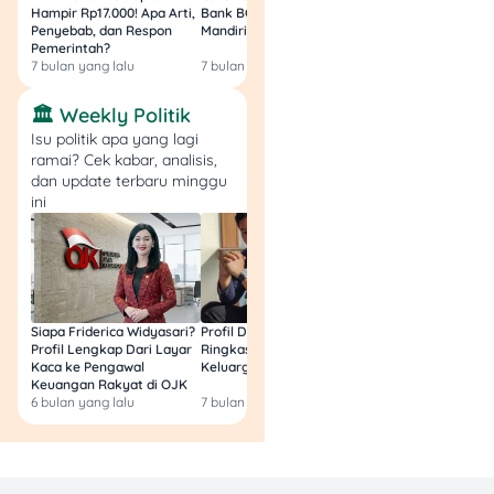
Hampir Rp17.000! Apa Arti,
Bank BCA (Umum, BNI,
Masih Bisa Cair Awa
12.
“Tidak masalah
Penyebab, dan Respon
Mandiri, BRI, dan BSI) 2026!
Ini Jawaban & Cara
seberapa lambat kamu
Pemerintah?
Resmi
7 bulan yang lalu
7 bulan yang lalu
7 bulan yang lalu
berjalan, selama kamu
tidak berhenti.”
🏛️ Weekly Politik
Isu politik apa yang lagi
–
Confucius
ramai? Cek kabar, analisis,
Pesannya:
Cocok buat
dan update terbaru minggu
ini
yang lagi belajar sabar
mengejar tujuan.
13.
“Kenali dirimu
sendiri.”
Siapa Friderica Widyasari?
Profil Darma Mangkuluhur:
BLT Kesra 2026 Aka
Profil Lengkap Dari Layar
Ringkas Latar Belakang
Lagi? Ini Fakta Res
–
Socrates
Kaca ke Pengawal
Keluarga dan Bisnisnya
Pesannya:
produktivitas
Keuangan Rakyat di OJK
6 bulan yang lalu
7 bulan yang lalu
8 bulan yang lalu
dan motivasi lahir dari
kesadaran diri.
14.
“Kebahagiaan