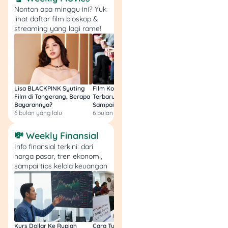
Pesannya:
Kita lebih sering
Nonton apa minggu ini? Yuk
menderita dalam
lihat daftar film bioskop &
bayangan pikiran daripada
streaming yang lagi rame!
dalam kenyataan.
11.
“Kita adalah apa
yang kita lakukan
berulang kali.
Lisa BLACKPINK Syuting
Film Komedi Indonesia
Film Avatar: Fire an
Film di Tangerang, Berapa
Terbaru 2026, Siap Ngakak
Segini Budget Prod
Keunggulan, oleh
Bayarannya?
Sampai Sakit Perut!
dan Pendapatanny
karena itu, bukanlah
6 bulan yang lalu
6 bulan yang lalu
8 bulan yang lalu
tindakan, melainkan
💸 Weekly Finansial
kebiasaan.”
Info finansial terkini: dari
harga pasar, tren ekonomi,
– Aristoteles
sampai tips kelola keuangan
Pesannya:
konsistensi lebih
penting daripada hasil
instan.
Kurs Dollar Ke Rupiah
Cara Tukar Uang Baru di
Bansos Jabar Tahap