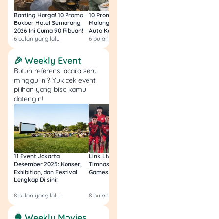
lebih baik.
Banting Harga! 10 Promo
10 Promo Bukber Hotel
Intip 10 Promo Buk
Bukber Hotel Semarang
Malang 2026: Start 75rb,
Hotel Surabaya 202
9.
“Tenang, semua
2026 Ini Cuma 90 Ribuan!
Auto Kenyang!
Sultan Harga 100rb
6 bulan yang lalu
6 bulan yang lalu
6 bulan yang lalu
orang juga lagi belajar
kayak kamu.”
🎉 Weekly Event
Butuh referensi acara seru
–
Carol Dweck
minggu ini? Yuk cek event
Pesannya:
Sesuai konsep
pilihan yang bisa kamu
growth mindset
dari
Carol
datengin!
Dweck
dalam bukunya
Mindset: The New
Psychology of Success
.
10.
“Hidup terlalu
11 Event Jakarta
Link Live Streaming
Link Live Streamin
Desember 2025: Konser,
Timnas vs Filipina SEA
Timnas Indonesia U
singkat buat dipakai
Exhibition, dan Festival
Games Malam Ini, Gratis!
Zambia U17 Nanti 
mikirin hal yang belum
Lengkap Di sini!
Gratis & Legal Tanp
Login!
tentu terjadi”
8 bulan yang lalu
8 bulan yang lalu
9 bulan yang lalu
– Seneca
🍿 Weekly Movies