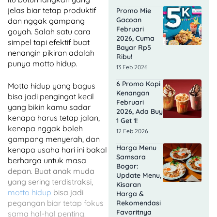
jelas biar tetap produktif
Promo Mie
Gacoan
dan nggak gampang
Februari
goyah. Salah satu cara
2026, Cuma
simpel tapi efektif buat
Bayar Rp5
nenangin pikiran adalah
Ribu!
punya motto hidup.
13 Feb 2026
6 Promo Kopi
Motto hidup yang bagus
Kenangan
bisa jadi pengingat kecil
Februari
yang bikin kamu sadar
2026, Ada Buy
kenapa harus tetap jalan,
1 Get 1!
kenapa nggak boleh
12 Feb 2026
gampang menyerah, dan
Harga Menu
kenapa usaha hari ini bakal
Samsara
berharga untuk masa
Bogor:
depan. Buat anak muda
Update Menu,
yang sering terdistraksi,
Kisaran
motto hidup
bisa jadi
Harga &
pegangan biar tetap fokus
Rekomendasi
Favoritnya
sama hal-hal penting.