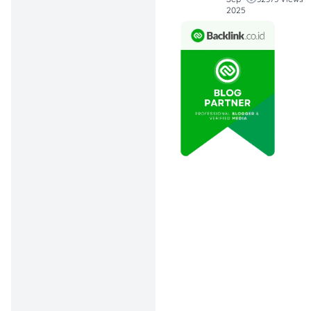
2025
tapi konsisten
jauh lebih
powerful
daripada nunggu
sempurna.
20 Motto Hidup yang
Bagus untuk Si
Overthinker
Artikel ini bakal ngebahas
10
motto hidup yang bagus
,
simpel, tapi dalam
maknanya. Cocok banget
buat kamu yang lagi butuh
dorongan semangat, biar
hari-harimu lebih produktif,