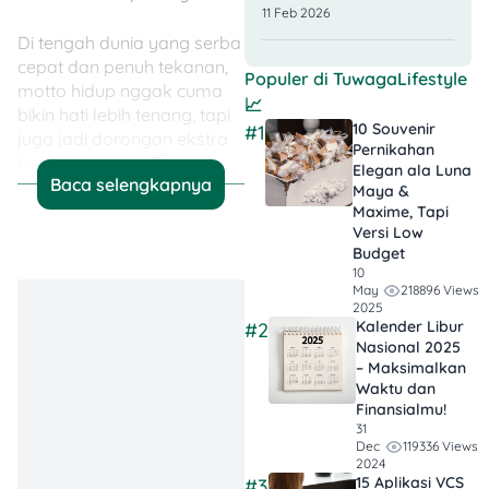
11 Feb 2026
Di tengah dunia yang serba
cepat dan penuh tekanan,
Populer di
TuwagaLifestyle
motto hidup nggak cuma
📈
bikin hati lebih tenang, tapi
10 Souvenir
#1
juga jadi dorongan ekstra
Pernikahan
buat terus maju. Dengan
Elegan ala Luna
Baca selengkapnya
satu kalimat sederhana,
Maya &
kamu bisa ngerem
Maxime, Tapi
Versi Low
overthinking, bangkit lagi,
Budget
dan lebih konsisten
10
mengejar mimpi.
218896 Views
May
2025
Kalender Libur
#2
Nasional 2025
💡 Jadi, Poinnya…
– Maksimalkan
Waktu dan
Kompas Mini
:
Finansialmu!
Motto hidup yang
31
119336 Views
Dec
bagus itu kayak
2024
reminder singkat
15 Aplikasi VCS
#3