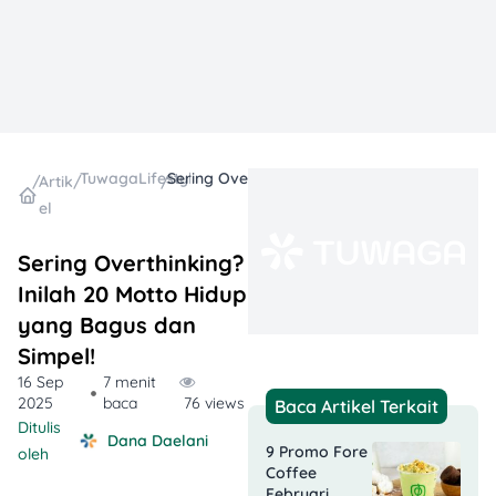
TuwagaLifestyle
Sering Overthinking? Inilah 20 Motto Hidup yang Bagus dan Simpel!
/
Artik
/
/
el
Sering Overthinking?
Inilah 20 Motto Hidup
yang Bagus dan
Simpel!
16 Sep
7 menit
2025
baca
76 views
Baca Artikel Terkait
Ditulis
Dana Daelani
9 Promo Fore
oleh
Coffee
Februari