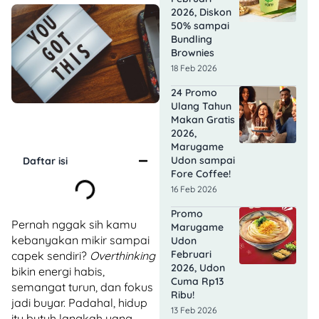
2026, Diskon
50% sampai
Bundling
Brownies
18 Feb 2026
24 Promo
Ulang Tahun
Makan Gratis
2026,
Marugame
Udon sampai
Daftar isi
Fore Coffee!
16 Feb 2026
Promo
Pernah nggak sih kamu
Marugame
kebanyakan mikir sampai
Udon
Februari
capek sendiri?
Overthinking
2026, Udon
bikin energi habis,
Cuma Rp13
semangat turun, dan fokus
Ribu!
jadi buyar. Padahal, hidup
13 Feb 2026
itu butuh langkah yang