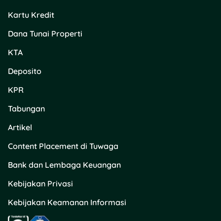
alasan untuk hidup,
Kartu Kredit
dapat menanggung
hampir semua
Dana Tunai Properti
bagaimana.”
KTA
–
Friedrich Nietzsche
Deposito
Pesannya:
Kalau punya
KPR
tujuan, tantangan apa pun
bisa dilewati.
Tabungan
17.
“Kemarin aku pintar,
Artikel
jadi aku ingin
Content Placement di Tuwaga
mengubah dunia. Hari
ini aku bijak, jadi aku
Bank dan Lembaga Keuangan
mengubah diriku
Kebijakan Privasi
sendiri.”
Kebijakan Keamanan Informasi
– Rumi