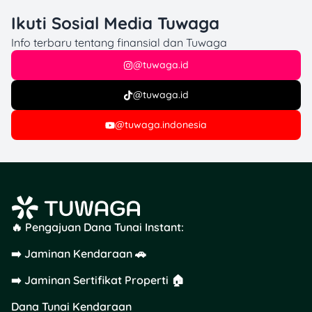
hidupmu bergantung
Ikuti Sosial Media Tuwaga
pada kualitas
Info terbaru tentang finansial dan Tuwaga
pikiranmu.”
@tuwaga.id
–
Marcus Aurelius
Pesannya:
Pikiran positif =
@tuwaga.id
hidup lebih ringan.
@tuwaga.indonesia
15.
“Bukan karena kita
punya waktu singkat,
tapi karena kita banyak
menyia-nyiakannya”
🔥 Pengajuan Dana Tunai Instant:
–
Seneca
Pesannya:
Waktu adalah
➡️ Jaminan Kendaraan 🚗
aset, jangan terbuang
percuma.
➡️ Jaminan Sertifikat Properti 🏠
Dana Tunai Kendaraan
16.
“Ia yang memiliki