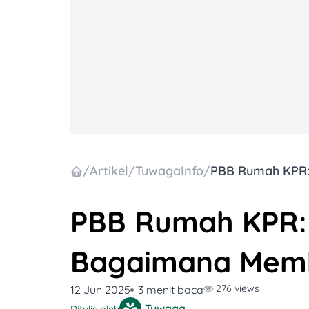
/
Artikel
/
TuwagaInfo
/
PBB Rumah KPR:
Bagaimana Mem
276 views
12 Jun 2025
3 menit baca
Tuwaga