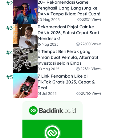
20+ Rekomendasi Game
#2
Penghasil Uang Langsung ke
DANA Tanpa Iklan​: Pasti Cuan!
30151 Views
20 May 2025
Rekomendasi Pinjol Cair ke
#3
DANA 2026, Solusi Cepat Saat
Mendesak!
27600 Views
16 May 2025
4 Tempat Beli Perak yang
#4
Aman buat Pemula, Alternatif
Investasi selain Emas
22854 Views
08 May 2025
7 Link Penambah Like di
#5
TikTok Gratis 2025, Cepat &
Real
20766 Views
01 Jul 2025