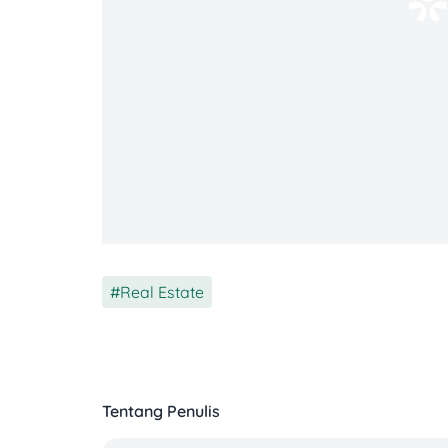
Tarif PBB: 0,5% dari NJKP (Nilai Ju
NJKP biasanya adalah 20% atau 40
Baca Juga:
Biaya Bangun Rumah Per 
Cara Menghitung PBB Rumah KPR
Biar makin paham, langsung aja kita co
sederhana yang disadur dari situs
Detik.
Real Estate
Simulasi perhitungan:
Misal kamu punya rumah KPR di kawasan
Tentang Penulis
NJOP tanah: Rp2.000.000 per m² x