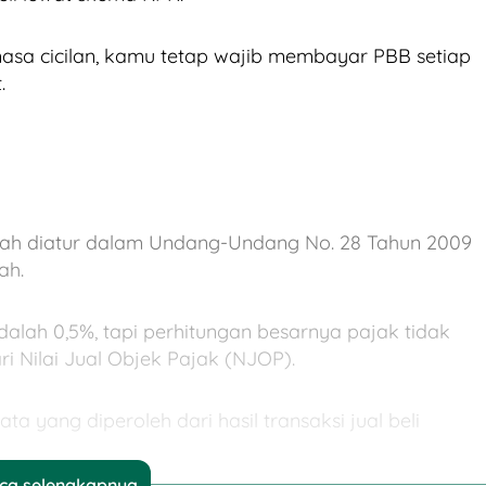
sa cicilan, kamu tetap wajib membayar PBB setiap
.
ah diatur dalam Undang-Undang No. 28 Tahun 2009
ah.
dalah 0,5%, tapi perhitungan besarnya pajak tidak
i Nilai Jual Objek Pajak (NJOP).
 yang diperoleh dari hasil transaksi jual beli
ca selengkapnya