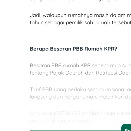
Jadi, walaupun rumahnya masih dalam ma
tahun sebagai pemilik sah rumah tersebut
Berapa Besaran PBB Rumah KPR?
Besaran PBB rumah KPR sebenarnya sud
tentang Pajak Daerah dan Retribusi Daer
Tarif PBB yang berlaku secara nasional a
langsung dari harga rumah, melainkan dar
Apa itu NJOP? NJOP adalah harga rata-rata
properti di suatu wilayah.
Ba