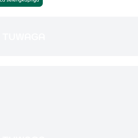
rah dan bisa berbeda-beda setiap tahunnya,
n bangunan di lokasi tersebut.
atikan adalah: