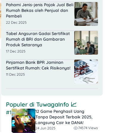
Pahami Jenis-jenis Pajak Jual Beli
Rumah Bekas oleh Penjual dan
Pembeli
22 Dec 2025
Tabel Angsuran Gadai Sertifikat
Rumah di BRI dan Gambaran
Produk Setaranya
17 Dec 2025
Pinjaman Bank BPR Jaminan
Sertifikat Rumah: Cek Risikonya!
11 Dec 2025
Populer di
TuwagaInfo
📈
12 Game Penghasil Uang
#1
Tanpa Deposit Terbaik 2025,
Langsung Cair ke DANA!
74574 Views
24 Jun 2025