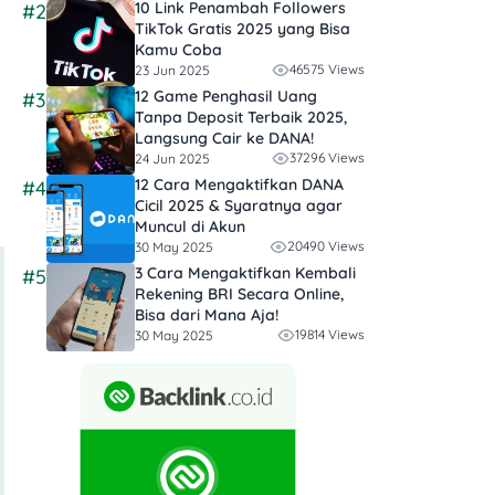
10 Link Penambah Followers
#2
TikTok Gratis​ 2025 yang Bisa
Kamu Coba
46575 Views
23 Jun 2025
12 Game Penghasil Uang
#3
Tanpa Deposit Terbaik 2025,
Langsung Cair ke DANA!
37296 Views
24 Jun 2025
12 Cara Mengaktifkan DANA
#4
Cicil 2025 & Syaratnya agar
Muncul di Akun
20490 Views
30 May 2025
3 Cara Mengaktifkan Kembali
#5
Rekening BRI Secara Online,
Bisa dari Mana Aja!
19814 Views
30 May 2025