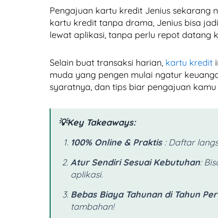
Pengajuan kartu kredit Jenius sekarang
kartu kredit tanpa drama, Jenius bisa jad
lewat aplikasi, tanpa perlu repot datang 
Selain buat transaksi harian,
kartu kredit
i
muda yang pengen mulai ngatur keuangan 
syaratnya, dan tips biar pengajuan kamu 
💡Key Takeaways:
100% Online & Praktis
: Daftar langs
Atur Sendiri Sesuai Kebutuhan
: Bi
aplikasi.
Bebas Biaya Tahunan di Tahun Pe
tambahan!