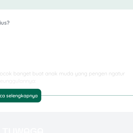
ius?
cocok banget buat anak muda yang pengen ngatur
keunggulannya:
ca selengkapnya
di bank atau ribet urus dokumen fisik. Cukup dari
 menit!
bablasan belanja karena kamu bisa kontrol limit
Tinggal ubah transaksi jadi cicilan dengan sekali klik.