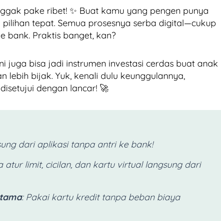
 nggak pake ribet! ✨ Buat kamu yang pengen punya
i pilihan tepat. Semua prosesnya serba digital—cukup
ke bank. Praktis banget, kan?
ni juga bisa jadi instrumen investasi cerdas buat anak
lebih bijak. Yuk, kenali dulu keunggulannya,
disetujui dengan lancar! 🚀
ung dari aplikasi tanpa antri ke bank!
sa atur limit, cicilan, dan kartu virtual langsung dari
rtama
: Pakai kartu kredit tanpa beban biaya