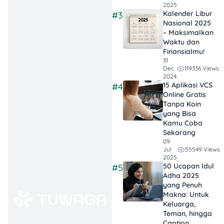
2025
dan produk
Kalender Libur
#3
premium lainnya.
Nasional 2025
– Maksimalkan
Waktu dan
Bonus Reward
Finansialmu!
Points:
31
Maksimalkan
119336 Views
Dec
2024
transaksi dengan
15 Aplikasi VCS
#4
BNI Rewards
Online Gratis
Tanpa Koin
Points yang bisa
yang Bisa
ditukar untuk
Kamu Coba
diskon hingga
Sekarang
09
Rp1 juta atau
55549 Views
Jul
hadiah menarik
2025
50 Ucapan Idul
#5
lainnya.
Adha 2025
yang Penuh
Makna: Untuk
Keluarga,
Teman, hingga
1. Michael Kors – Diskon
Caption