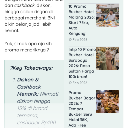
dari
cashback
, diskon,
10 Promo
hingga cicilan ringan di
Bukber Hotel
Malang 2026:
berbagai merchant, BNI
Start 75rb,
bikin belanja jadi lebih
Auto
hemat.
Kenyang!
19 Feb 2026
Yuk, simak apa aja sih
promo menariknya!?
Intip 10 Promo
Bukber Hotel
Surabaya
2026: Rasa
?Key Takeaways:
Sultan Harga
100rb-an!
Diskon &
19 Feb 2026
Cashback
Promo
Menarik:
Nikmati
Bukber Bogor
diskon hingga
2026: 7
15% di brand
Tempat
Bukber Seru
ternama,
Mulai 38K,
cashback Rp100
Ada Free