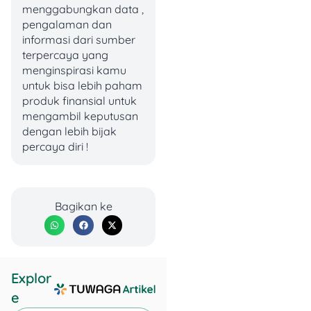
Kredit/Debit Emerald
menggabungkan data ,
dan BNI Private.
pengalaman dan
Tambahan 15% untuk
informasi dari sumber
produk snake-
terpercaya yang
inspired items.
menginspirasi kamu
Bisa digabungkan
untuk bisa lebih paham
dengan Cicilan dan
produk finansial untuk
Redemption
mengambil keputusan
Rewards Point BNI.
dengan lebih bijak
percaya diri !
Cicilan Hingga 24 Bulan:
0% untuk 3 & 6 bulan
Bagikan ke
(min. transaksi
Rp1.000.000).
Bunga ringan: 12
bulan (0,8%), 18 bulan
(0,75%), 24 bulan
Explor
(0,7%).
e