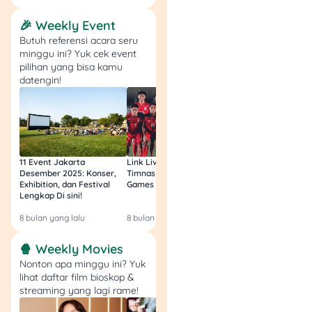
Kartu Kredit BNI. Jadi, bisa
lebih hemat buat nikmatin
🎉 Weekly Event
fasilitas hotel yang nyaman
Butuh referensi acara seru
ini. Jangan sampai
minggu ini? Yuk cek event
ketinggalan, langsung aja
pilihan yang bisa kamu
booking
!
datengin!
?
Periode Promo:
12
Desember 2024 – 31 Januari
2025
?
Syarat & Ketentuan:
11 Event Jakarta
Link Live Streaming
Link Live Streamin
Desember 2025: Konser,
Timnas vs Filipina SEA
Timnas Indonesia U
Exhibition, dan Festival
Games Malam Ini, Gratis!
Zambia U17 Nanti 
Voucher Rp200 ribu
Lengkap Di sini!
Gratis & Legal Tanp
untuk Ginger Flower,
Login!
8 bulan yang lalu
8 bulan yang lalu
9 bulan yang lalu
La Floriane Bistro,
Wilde Cut, dan Song
🍿 Weekly Movies
Xiang Lou di Hotel
Nonton apa minggu ini? Yuk
Movenpick dengan
lihat daftar film bioskop &
minimal transaksi
streaming yang lagi rame!
Rp2 juta.