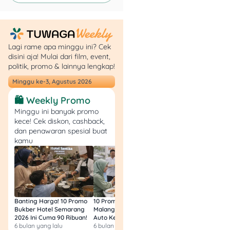
Point Kartu Kredit
BNI.
3. Hotel The Movenpick
Lagi rame apa minggu ini? Cek
– Voucher Up To Rp200
disini aja! Mulai dari film, event,
politik, promo & lainnya lengkap!
Ribu
Minggu ke-3, Agustus 2026
🛍️ Weekly Promo
Minggu ini banyak promo
kece! Cek diskon, cashback,
dan penawaran spesial buat
kamu
Sumber:
official website
Mau
staycation
seru? Hotel
The Movenpick lagi kasih
Banting Harga! 10 Promo
10 Promo Bukber Hotel
Intip 10 Promo Buk
voucher hingga Rp200 ribu
Bukber Hotel Semarang
Malang 2026: Start 75rb,
Hotel Surabaya 202
2026 Ini Cuma 90 Ribuan!
Auto Kenyang!
Sultan Harga 100rb
buat kamu yang pakai
6 bulan yang lalu
6 bulan yang lalu
6 bulan yang lalu