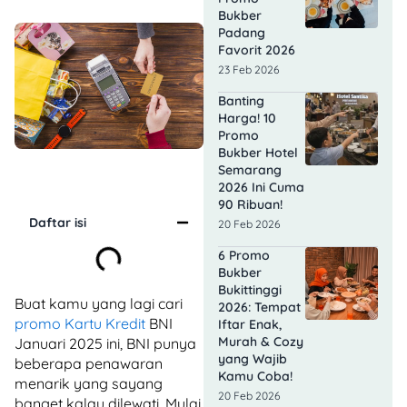
Bukber
Padang
Favorit 2026
23 Feb 2026
Banting
Harga! 10
Promo
Bukber Hotel
Semarang
2026 Ini Cuma
90 Ribuan!
Daftar isi
20 Feb 2026
6 Promo
Bukber
Bukittinggi
Buat kamu yang lagi cari
2026: Tempat
promo Kartu Kredit
BNI
Iftar Enak,
Murah & Cozy
Januari 2025 ini, BNI punya
yang Wajib
beberapa penawaran
Kamu Coba!
menarik yang sayang
20 Feb 2026
banget kalau dilewati. Mulai