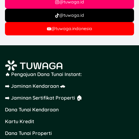
@tuwaga.id
Oppo X8: Diskon
Rp500.000 (Kuota:
@tuwaga.id
20)
Oppo X8 Pro: Diskon
@tuwaga.indonesia
Rp1.000.000 (Kuota:
5)
?Syarat Utama:
🔥 Pengajuan Dana Tunai Instant:
Diskon berlaku
selama kuota
➡️ Jaminan Kendaraan 🚗
tersedia.
Promo diskon wajib
➡️ Jaminan Sertifikat Properti 🏠
digabungkan dengan
Dana Tunai Kendaraan
cicilan 0% (tenor 3, 6,
atau 12 bulan).
Kartu Kredit
Minimum transaksi
cicilan Rp1 juta.
Dana Tunai Properti
Berlaku untuk Kartu