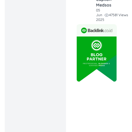
15% + 15% buat Snake-
Medsos
Inspired Item
05
47581 Views
Jun
2025
Sumber: Michael Kors
official website
Kalo kamu suka dengan
tas atau aksesori dengan
signature print
MK yang
khas, ada kabar baik nih!?
Michael Kors lagi kasih
diskon 15% +15% buat
barang-barang yang
terinspirasi dari ular (
snake-