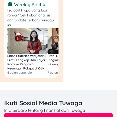
🏛️ Weekly Politik
Isu politik apa yang lagi
ramai? Cek kabar, analisis,
dan update terbaru minggu
ini
Oppo Find X8 Series baru
saja launching! Nikmati
Siapa Friderica Widyasari?
Profil Darma Mangkuluhur:
BLT Kesra 2026 Aka
diskon hingga Rp1 juta dan
Profil Lengkap Dari Layar
Ringkas Latar Belakang
Lagi? Ini Fakta Res
cicilan 0% hingga 12 bulan
Kaca ke Pengawal
Keluarga dan Bisnisnya
dengan Kartu Kredit BNI.
Keuangan Rakyat di OJK
6 bulan yang lalu
7 bulan yang lalu
8 bulan yang lalu
Makin hemat dan gampang
cicilnya!
?
Periode Promo
: 21
November 2024 – 31
Ikuti Sosial Media Tuwaga
Januari 2025
?
Diskon & Kuota
:
Info terbaru tentang finansial dan Tuwaga