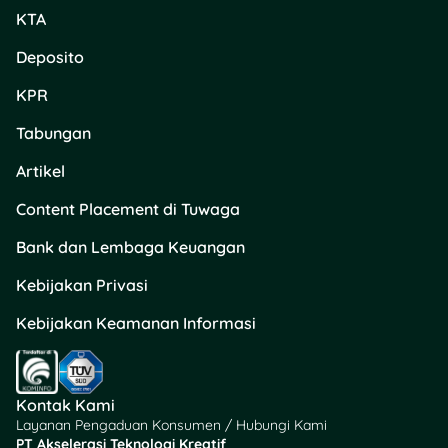
KTA
Kredit BNI tertentu.
Deposito
Cek promo ini di Oppo
Gallery dan Oppo Brand
KPR
Store terdekat! Jangan
sampai ketinggalan!
Tabungan
Artikel
5. Telkomsel – Paket
Halo+ Bold 50 Hanya
Content Placement di Tuwaga
Rp1!
Bank dan Lembaga Keuangan
Kebijakan Privasi
Kebijakan Keamanan Informasi
Kontak Kami
Layanan Pengaduan Konsumen / Hubungi Kami
Kabar baik buat pengguna
PT Akselerasi Teknologi Kreatif