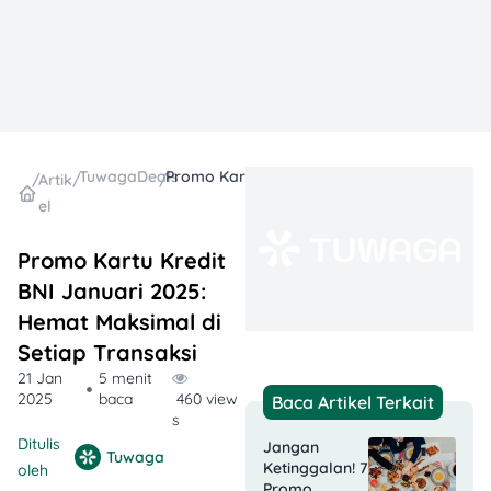
TuwagaDeals
Promo Kartu Kredit BNI Januari 2025: Hemat Maksimal di Setiap Transaksi
/
Artik
/
/
el
Promo Kartu Kredit
BNI Januari 2025:
Hemat Maksimal di
Setiap Transaksi
21 Jan
5 menit
2025
baca
460 view
Baca Artikel Terkait
s
Ditulis
Jangan
Tuwaga
Ketinggalan! 7
oleh
Promo