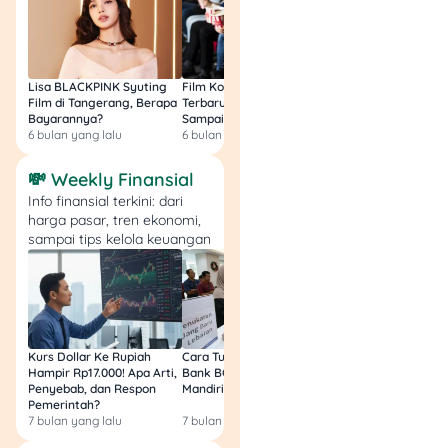
Voucher Rp100 ribu
khusus pembelian
whole cake di 717
Creamery.
Berlaku untuk
Lisa BLACKPINK Syuting
Film Komedi Indonesia
Film Avatar: Fire an
Film di Tangerang, Berapa
Terbaru 2026, Siap Ngakak
Segini Budget Prod
Christmas/New Year
Bayarannya?
Sampai Sakit Perut!
dan Pendapatanny
Dining & Room
6 bulan yang lalu
6 bulan yang lalu
8 bulan yang lalu
Packages.
Pembayaran dengan
💸 Weekly Finansial
Kartu BNI atau QRIS
Info finansial terkini: dari
wondr by BNI.
harga pasar, tren ekonomi,
sampai tips kelola keuangan
4. Launching Oppo Find
X8 Series: Diskon
Hingga Rp1 juta &
Cicilan 0%
Kurs Dollar Ke Rupiah
Cara Tukar Uang Baru di
Bansos Jabar Tahap
Hampir Rp17.000! Apa Arti,
Bank BCA (Umum, BNI,
Masih Bisa Cair Awa
Penyebab, dan Respon
Mandiri, BRI, dan BSI) 2026!
Ini Jawaban & Cara
Pemerintah?
Resmi
7 bulan yang lalu
7 bulan yang lalu
7 bulan yang lalu