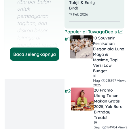
ribu per bulan
Takjil & Early
untuk
Bird!
19 Feb 2026
pembayaran
tagihan, dan
diskon besar
Populer di
TuwagaDeals
📈
lainnya di
10 Souvenir
#1
Pernikahan
merchant favorit.
Elegan ala Luna
Baca selengkapnya
Maya &
Cicilan 0% yang
Maxime, Tapi
Fleksibel:
Beli
Versi Low
barang impian
Budget
10
dengan cicilan 0%
218897 Views
May
hingga 24 bulan
2025
20 Promo
#2
atau bunga
Ulang Tahun
ringan untuk
Makan Gratis
tenor lebih
2025, Yuk Buru
Birthday
panjang,
Treats!
termasuk untuk
19
174904 Views
Sep
gadget terbaru