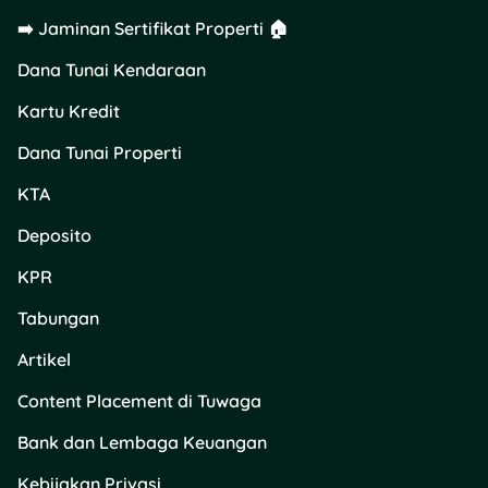
kredit Mandiri.
➡️ Jaminan Sertifikat Properti 🏠
?Periode Promo:
Hingga 30
Dana Tunai Kendaraan
September 2025
Kartu Kredit
?
Detail Promo:
Dana Tunai Properti
Diskon hingga 30%
KTA
dengan menukar
Livin’poin
.
Deposito
Minimal transaksi
Rp100.000 dan
KPR
maksimal diskon
Tabungan
Rp100.000.
Artikel
?
Syarat Utama:
Content Placement di Tuwaga
Berlaku untuk
Bank dan Lembaga Keuangan
pengguna Mandiri
Debit dan Kartu
Kebijakan Privasi