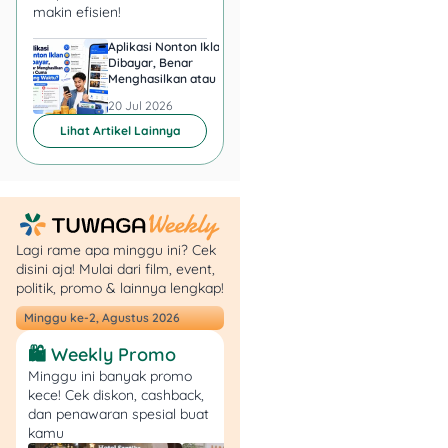
makin efisien!
dengan tukar
Livin’poin
.
Aplikasi Nonton Iklan
Aplikasi Penghasil 
Minimal transaksi
Dibayar, Benar
Minta KTP, Aman ata
Menghasilkan atau Cuma
Berbahaya?
Rp300.000 dengan
Buang Waktu?
20 Jul 2026
20 Jul 2026
maksimal diskon
Rp300.000.
Lihat Artikel Lainnya
?
Lokasi Promo:
PIM 1, Puri
Indah Mall, Gandaria City,
Pacific Place.
Lagi rame apa minggu ini? Cek
?
Syarat Utama:
disini aja! Mulai dari film, event,
politik, promo & lainnya lengkap!
Berlaku untuk Mandiri
Minggu ke-2, Agustus 2026
Debit dan Kartu
🛍️ Weekly Promo
Kredit.
Minggu ini banyak promo
Promo tidak berlaku
kece! Cek diskon, cashback,
untuk kartu
dan penawaran spesial buat
Corporate, Syariah,
kamu
Shopee, dan