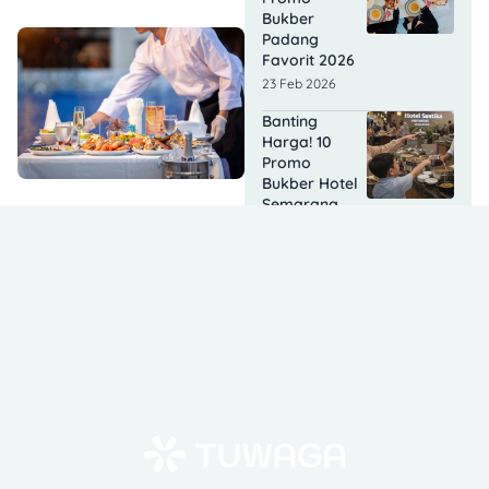
Bukber
Padang
Favorit 2026
23 Feb 2026
Banting
Harga! 10
Promo
Bukber Hotel
Semarang
2026 Ini Cuma
90 Ribuan!
20 Feb 2026
6 Promo
Bukber
Bukittinggi
2026: Tempat
Iftar Enak,
Murah & Cozy
yang Wajib
Kamu Coba!
20 Feb 2026