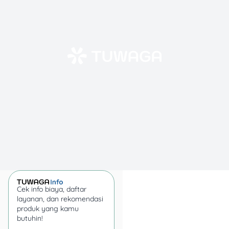
miliki dan tidak dapat
digabungkan dengan
promo lain.
Jadi, buat kamu yang cinta
steak, jangan lewatkan
kesempatan untuk
menikmati menu lezat di
Holycow dengan promo
spesial ini! ?✨
3. Sushiro
Cek info biaya, daftar
layanan, dan rekomendasi
produk yang kamu
butuhin!