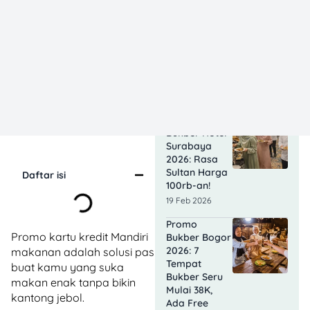
10 Promo
Bukber Hotel
Malang 2026:
Start 75rb,
Auto
Kenyang!
19 Feb 2026
Intip 10 Promo
Bukber Hotel
Surabaya
2026: Rasa
Sultan Harga
Daftar isi
100rb-an!
19 Feb 2026
Promo
Promo kartu kredit Mandiri
Bukber Bogor
2026: 7
makanan adalah solusi pas
Tempat
buat kamu yang suka
Bukber Seru
makan enak tanpa bikin
Mulai 38K,
kantong jebol.
Ada Free