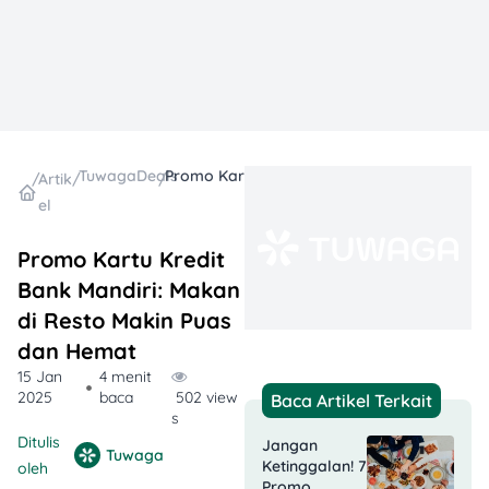
TuwagaDeals
Promo Kartu Kredit Bank Mandiri: Makan di Resto Makin Puas dan Hemat
/
Artik
/
/
el
Promo Kartu Kredit
Bank Mandiri: Makan
di Resto Makin Puas
dan Hemat
15 Jan
4 menit
2025
baca
502 view
Baca Artikel Terkait
s
Ditulis
Jangan
Tuwaga
Ketinggalan! 7
oleh
Promo