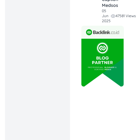
untuk tambahan
Medsos
diskon hingga
05
47581 Views
Jun
30% di restoran
2025
pilihan.
Promo yang
Fleksibel dan
Tersedia Setiap
Hari:
Promo
berlaku setiap
hari di berbagai
lokasi, jadi kamu
bisa menikmati
makan enak
kapan saja!
1. Hachi Group