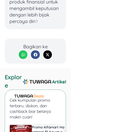
produk finansial untuk
dengan harga lebih hemat
mengambil keputusan
lewat promo kartu kredit
dengan lebih bijak
Mandiri.
percaya diri !
Bagikan ke
Explor
e
Cek kumpulan promo
terbaru, diskon, dan
cashback biar belanja
makin cuan!
?Periode Promo:
Hingga 30
Promo Alfamart Hari Ini
Super Indo Tebar Pr
sampai 31 Agustus 2026,
sampai 12 Agustus 2