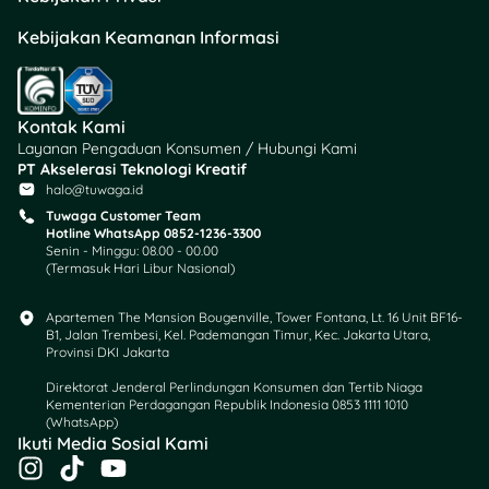
Kredit yang memiliki
poin.
Kebijakan Keamanan Informasi
Promo tidak berlaku
kelipatan dan hanya
dapat digunakan
Kontak Kami
sesuai jumlah poin
Layanan Pengaduan Konsumen / Hubungi Kami
yang tersedia.
PT Akselerasi Teknologi Kreatif
Tidak dapat
halo@tuwaga.id
digabungkan dengan
Tuwaga Customer Team
promo bank lain.
Hotline WhatsApp 0852-1236-3300
Senin - Minggu: 08.00 - 00.00
(Termasuk Hari Libur Nasional)
Jangan lewatkan
kesempatan untuk
Apartemen The Mansion Bougenville, Tower Fontana, Lt. 16 Unit BF16-
menikmati dessert sehat
B1, Jalan Trembesi, Kel. Pademangan Timur, Kec. Jakarta Utara,
yang menyegarkan dari
Provinsi DKI Jakarta
Hongtang dengan harga
Direktorat Jenderal Perlindungan Konsumen dan Tertib Niaga
lebih hemat! ?✨
Kementerian Perdagangan Republik Indonesia 0853 1111 1010
(WhatsApp)​
Ikuti Media Sosial Kami
Nikmati Makan Hemat
I
T
Y
dengan Promo Kartu