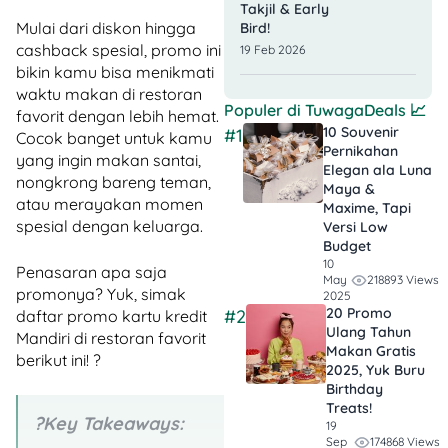
Takjil & Early
Mulai dari diskon hingga
Bird!
cashback spesial, promo ini
19 Feb 2026
bikin kamu bisa menikmati
waktu makan di restoran
Populer di
TuwagaDeals
📈
favorit dengan lebih hemat.
10 Souvenir
#1
Cocok banget untuk kamu
Pernikahan
yang ingin makan santai,
Elegan ala Luna
nongkrong bareng teman,
Maya &
atau merayakan momen
Maxime, Tapi
spesial dengan keluarga.
Versi Low
Budget
10
Penasaran apa saja
218893 Views
May
promonya? Yuk, simak
2025
20 Promo
#2
daftar promo kartu kredit
Ulang Tahun
Mandiri di restoran favorit
Makan Gratis
berikut ini! ?
2025, Yuk Buru
Birthday
Treats!
?Key Takeaways:
19
174868 Views
Sep