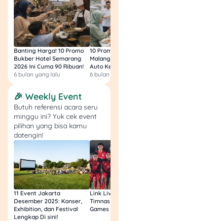
Traveloka Card.
Pecinta sushi, jangan
sampai kelewatan
Banting Harga! 10 Promo
10 Promo Bukber Hotel
Intip 10 Promo Buk
kesempatan ini untuk
Bukber Hotel Semarang
Malang 2026: Start 75rb,
Hotel Surabaya 202
menikmati hidangan lezat
2026 Ini Cuma 90 Ribuan!
Auto Kenyang!
Sultan Harga 100rb
di Sushiro dengan promo
6 bulan yang lalu
6 bulan yang lalu
6 bulan yang lalu
spesial! ?✨
🎉 Weekly Event
Butuh referensi acara seru
4. Sour Sally
minggu ini? Yuk cek event
pilihan yang bisa kamu
datengin!
11 Event Jakarta
Link Live Streaming
Link Live Streamin
Desember 2025: Konser,
Timnas vs Filipina SEA
Timnas Indonesia U
Exhibition, dan Festival
Games Malam Ini, Gratis!
Zambia U17 Nanti 
Waktunya
dessert
! Sour
Lengkap Di sini!
Gratis & Legal Tanp