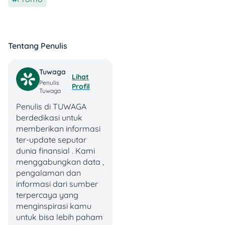
Rp500.000 untuk transaksi
minimal Rp1.000.000.
2. Holycow
Tentang Penulis
Tuwaga
Lihat
Penulis
Profil
Tuwaga
Penulis di TUWAGA
berdedikasi untuk
memberikan informasi
ter-update seputar
Penggemar steak daging
dunia finansial . Kami
yang juicy dan smoky pasti
menggabungkan data ,
bakal seneng dengan
pengalaman dan
promo ini! Holycow dikenal
informasi dari sumber
dengan steak berkualitas
terpercaya yang
tinggi dan cita rasa yang
menginspirasi kamu
menggoda. Sekarang,
untuk bisa lebih paham
nikmati steak favoritmu