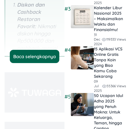
2025
Diskon dan
Kalender Libur
#3
Cashback
Nasional 2025
Restoran
– Maksimalkan
Waktu dan
Favorit:
Nikmati
Finansialmu!
diskon hingga
31
119333 Views
Dec
Rp500.000 dan
2024
cashback spesial
15 Aplikasi VCS
#4
di restoran
Online Gratis
Baca selengkapnya
Tanpa Koin
populer seperti
yang Bisa
Hachi Group,
Kamu Coba
Holycow, dan
Sekarang
09
Sushiro.
55366 Views
Jul
2025
Manfaatkan
50 Ucapan Idul
#5
Adha 2025
Livin’poin untuk
yang Penuh
Hemat Ekstra:
Makna: Untuk
Tukar Livin’poin
Keluarga,
Teman, hingga
yang kamu miliki
Caption