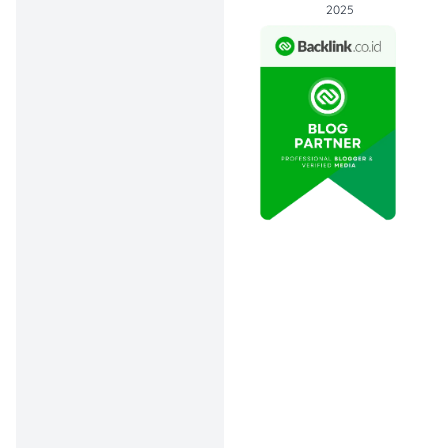
2025
Isi paket:
1 Beef Bowl (Original
/ Yakiniku)
1 Garlic Chicken
Teriyaki Bowl
Set Gorengan (2 pcs
Chicken Roll + 2 pcs
Mix Seafood Coin)
2 Miso Soup
2 Floridina
2 Es Cendol Gula
Aren
Cocok banget buat kamu
yang pengen makan rame-
rame tanpa ribet pilih menu
satu per satu!