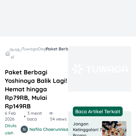
TuwagaDeals
Paket Berbagi Yoshinoya Balik Lagi! Hemat hingga Rp79RB, Mulai Rp149RB
/
Artik
/
/
el
Paket Berbagi
Yoshinoya Balik Lagi!
Hemat hingga
Rp79RB, Mulai
Rp149RB
Baca Artikel Terkait
6 Feb
3 menit
2026
baca
54 views
Jangan
Ditulis
Nafila Chaerunnisa
Ketinggalan! 7
oleh
Promo