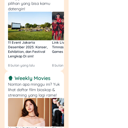
pilihan yang bisa kamu
datengin!
11 Event Jakarta
Link Live Streaming
Link Live Streamin
Desember 2025: Konser,
Timnas vs Filipina SEA
Timnas Indonesia U
Exhibition, dan Festival
Games Malam Ini, Gratis!
Zambia U17 Nanti 
Lengkap Di sini!
Gratis & Legal Tanp
Login!
8 bulan yang lalu
8 bulan yang lalu
9 bulan yang lalu
🍿 Weekly Movies
Nonton apa minggu ini? Yuk
lihat daftar film bioskop &
streaming yang lagi rame!