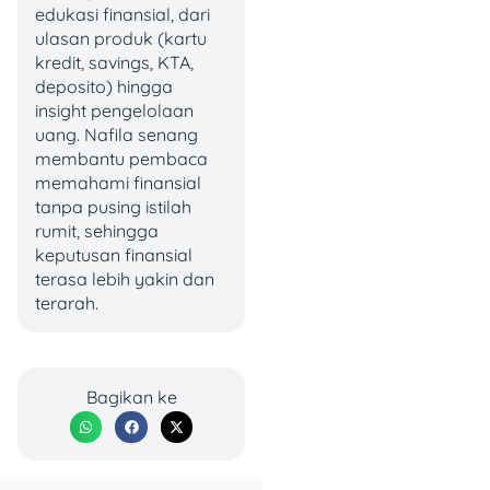
edukasi finansial, dari
terkenal cocok buat
ulasan produk (kartu
berbagai momen, dari
kredit, savings, KTA,
hangout
santai sampai
deposito) hingga
quick dinner
bareng
insight pengelolaan
keluarga.
uang. Nafila senang
membantu pembaca
Dengan diskon hingga
memahami finansial
puluhan ribu rupiah, Paket
tanpa pusing istilah
Berbagi Yoshinoya bisa jadi
rumit, sehingga
solusi buat kamu yang ingin
keputusan finansial
makan enak tanpa over
terasa lebih yakin dan
budget. Tinggal ajak bestie
terarah.
atau keluarga, pilih paket
favorit, dan nikmati momen
makan bareng yang lebih
seru!
Bagikan ke
Biar kamu nggak
ketinggalan promo
merchant lainnya