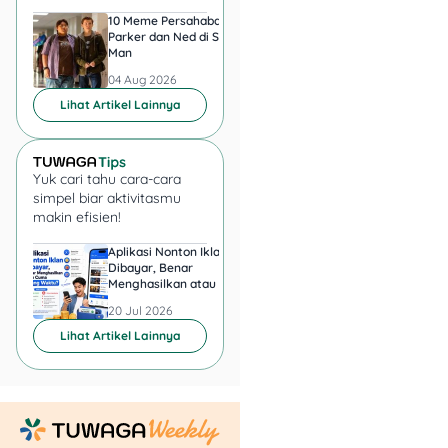
10 Meme Persahabatan
7 Meme Halu Jadi Sp
Parker dan Ned di Spider-
Man setelah Nonton
Man
04 Aug 2026
04 Aug 2026
Lihat Artikel Lainnya
Yuk cari tahu cara-cara
simpel biar aktivitasmu
makin efisien!
Aplikasi Nonton Iklan
Aplikasi Penghasil 
Dibayar, Benar
Minta KTP, Aman ata
Menghasilkan atau Cuma
Berbahaya?
Buang Waktu?
20 Jul 2026
20 Jul 2026
Lihat Artikel Lainnya