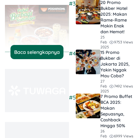
20 Promo
#3
Bukber Hotel
2025: Makan
Rame-Rame
Makin Enak
dan Hemat!
25
9753 Views
Feb
2025
Baca selengkapnya
15 Promo
#4
Bukber di
Jakarta 2025,
Yakin Nggak
Mau Coba?
27
7492 Views
Feb
2025
Harga promo:
7 Promo Buffet
#5
BCA 2025:
Rp159.000
Makan
Harga normal:
Sepuasnya,
Rp230.000
Cashback
Total hemat:
Hingga
Hingga 50%
Rp79.000
26
6999 Views
Feb