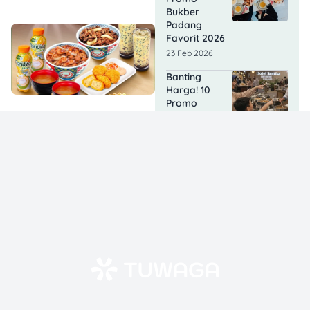
Bukber
Padang
Favorit 2026
23 Feb 2026
Banting
Harga! 10
Promo
Bukber Hotel
Semarang
2026 Ini Cuma
90 Ribuan!
20 Feb 2026
6 Promo
Bukber
Bukittinggi
2026: Tempat
Iftar Enak,
Murah & Cozy
yang Wajib
Kamu Coba!
20 Feb 2026