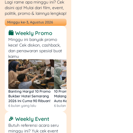
Lagi rame apa minggu ini? Cek
disini aja! Mulai dari film, event,
politik, promo & lainnya lengkap!
Minggu ke-3, Agustus 2026
🛍️ Weekly Promo
Minggu ini banyak promo
kece! Cek diskon, cashback,
dan penawaran spesial buat
kamu
Banting Harga! 10 Promo
10 Promo Bukber Hotel
Intip 10 Promo Buk
Bukber Hotel Semarang
Malang 2026: Start 75rb,
Hotel Surabaya 202
2026 Ini Cuma 90 Ribuan!
Auto Kenyang!
Sultan Harga 100rb
6 bulan yang lalu
6 bulan yang lalu
6 bulan yang lalu
🎉 Weekly Event
Butuh referensi acara seru
minggu ini? Yuk cek event