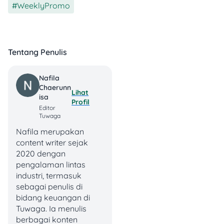
WeeklyPromo
Yoshinoya Worth It?
Kalau kamu lagi cari promo
makan hemat tapi tetap
Tentang Penulis
puas, paket ini layak dicoba
karena:
Nafila
Chaerunn
Harga lebih hemat
Lihat
Isa
dibanding beli satuan
Profil
Editor
Menu lengkap (main
Tuwaga
dish + snack +
Nafila merupakan
minuman + dessert)
content writer sejak
Porsi pas untuk
2020 dengan
sharing
pengalaman lintas
Praktis tanpa harus
industri, termasuk
pilih menu terlalu
sebagai penulis di
banyak
bidang keuangan di
Tuwaga. Ia menulis
Plus, menu signature
berbagai konten
Yoshinoya memang