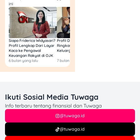
ini
Siapa Friderica Widyasari?
Profil Darma Mangkuluhur:
BLT Kesra 2026 Aka
Profil Lengkap Dari Layar
Ringkas Latar Belakang
Lagi? Ini Fakta Res
Kaca ke Pengawal
Keluarga dan Bisnisnya
Keuangan Rakyat di OJK
6 bulan yang lalu
7 bulan yang lalu
8 bulan yang lalu
Ikuti Sosial Media Tuwaga
Info terbaru tentang finansial dan Tuwaga
@tuwaga.id
@tuwaga.id