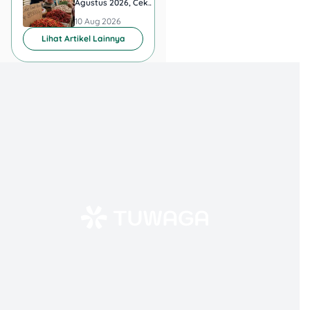
Agustus 2026, Cek
Bisa Dijelajahi Sela
1. Promo Paket Berbagi
Update Pangan Hari Ini
Hari
10 Aug 2026
10 Aug 2026
Yoshinoya tersedia lewat
Lihat Artikel Lainnya
apa saja?
Bisa melalui dine-in, take
away, WhatsApp delivery,
dan aplikasi ojol.
2. Apa saja isi paket
Rp159RB?
Beef Bowl, Garlic Chicken
Teriyaki Bowl, set gorengan,
miso soup, Floridina, dan es
cendol gula aren.
3. Apakah ada pilihan
paket lain?
Ada, seperti 2 Garlic Chicken
Teriyaki Bowl (Rp149RB)