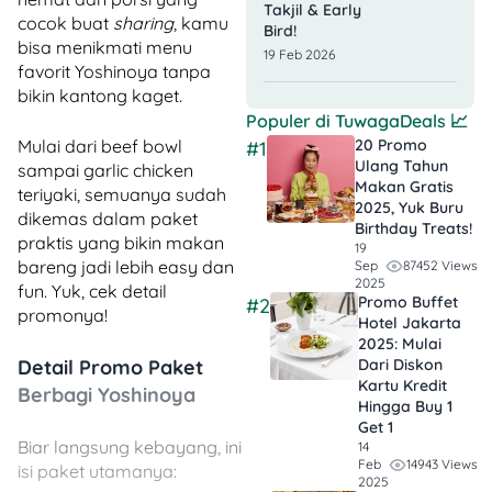
Takjil & Early
cocok buat
sharing
, kamu
Bird!
bisa menikmati menu
19 Feb 2026
favorit Yoshinoya tanpa
bikin kantong kaget.
Populer di
TuwagaDeals
📈
Mulai dari beef bowl
20 Promo
#1
Ulang Tahun
sampai garlic chicken
Makan Gratis
teriyaki, semuanya sudah
2025, Yuk Buru
dikemas dalam paket
Birthday Treats!
praktis yang bikin makan
19
bareng jadi lebih easy dan
87452 Views
Sep
2025
fun. Yuk, cek detail
Promo Buffet
#2
promonya!
Hotel Jakarta
2025: Mulai
Detail Promo Paket
Dari Diskon
Kartu Kredit
Berbagi Yoshinoya
Hingga Buy 1
Get 1
Biar langsung kebayang, ini
14
14943 Views
Feb
isi paket utamanya:
2025