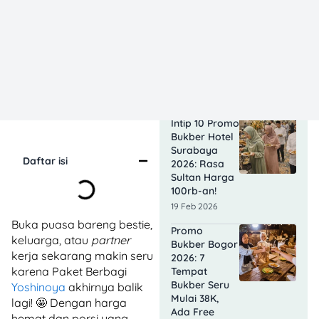
10 Promo
Bukber Hotel
Malang 2026:
Start 75rb,
Auto
Kenyang!
19 Feb 2026
Intip 10 Promo
Bukber Hotel
Surabaya
Daftar isi
2026: Rasa
Sultan Harga
100rb-an!
19 Feb 2026
Buka puasa bareng bestie,
Promo
keluarga, atau
partner
Bukber Bogor
kerja sekarang makin seru
2026: 7
karena Paket Berbagi
Tempat
Bukber Seru
Yoshinoya
akhirnya balik
Mulai 38K,
lagi! 🤩 Dengan harga
Ada Free
hemat dan porsi yang