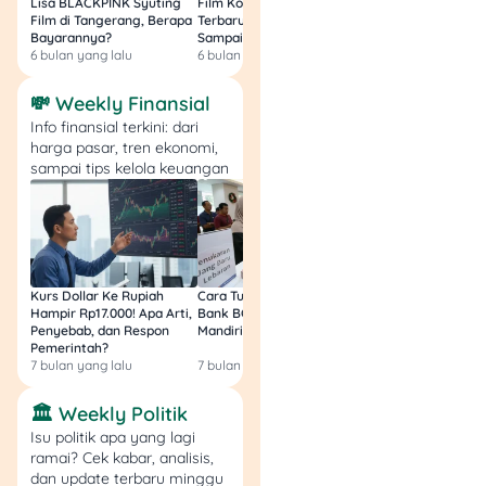
Lisa BLACKPINK Syuting
Film Komedi Indonesia
Film Avatar: Fire an
Film di Tangerang, Berapa
Terbaru 2026, Siap Ngakak
Segini Budget Prod
Bayarannya?
Sampai Sakit Perut!
dan Pendapatanny
6 bulan yang lalu
6 bulan yang lalu
8 bulan yang lalu
💸 Weekly Finansial
Info finansial terkini: dari
harga pasar, tren ekonomi,
sampai tips kelola keuangan
Kurs Dollar Ke Rupiah
Cara Tukar Uang Baru di
Bansos Jabar Tahap
Hampir Rp17.000! Apa Arti,
Bank BCA (Umum, BNI,
Masih Bisa Cair Awa
Penyebab, dan Respon
Mandiri, BRI, dan BSI) 2026!
Ini Jawaban & Cara
Pemerintah?
Resmi
7 bulan yang lalu
7 bulan yang lalu
7 bulan yang lalu
🏛️ Weekly Politik
Isu politik apa yang lagi
ramai? Cek kabar, analisis,
dan update terbaru minggu