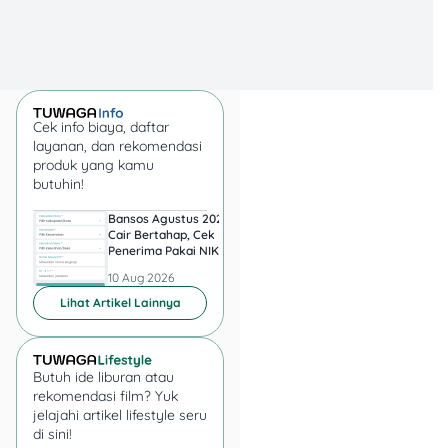
dan 2 Beef Bowl (Rp169RB).
4. Berapa hemat yang bisa
didapat?
Hingga Rp79.000 dibanding
harga normal.
Cek info biaya, daftar
layanan, dan rekomendasi
produk yang kamu
butuhin!
Bansos Agustus 2026
KRL Solo-Jogja 10-13
Cair Bertahap, Cek Nama
Agustus 2026, Cek
Penerima Pakai NIK KTP
Jadwal Lengkap dari
Palur ke Tugu
10 Aug 2026
10 Aug 2026
Lihat Artikel Lainnya
Butuh ide liburan atau
rekomendasi film? Yuk
jelajahi artikel lifestyle seru
di sini!