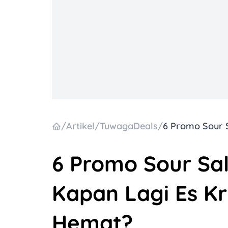
/
Artikel
/
TuwagaDeals
/
6 Promo Sour Sa
Kapan Lagi Es K
Hemat?