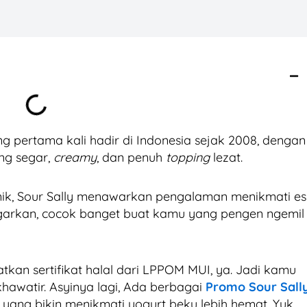
g pertama kali hadir di Indonesia sejak 2008, dengan
ng segar,
creamy
, dan penuh
topping
lezat.
nik, Sour Sally menawarkan pengalaman menikmati es
garkan, cocok banget buat kamu yang pengen ngemil
tkan sertifikat halal dari LPPOM MUI, ya. Jadi kamu
awatir. Asyinya lagi, Ada berbagai
Promo Sour Sall
yang bikin menikmati yogurt beku lebih hemat. Yuk,