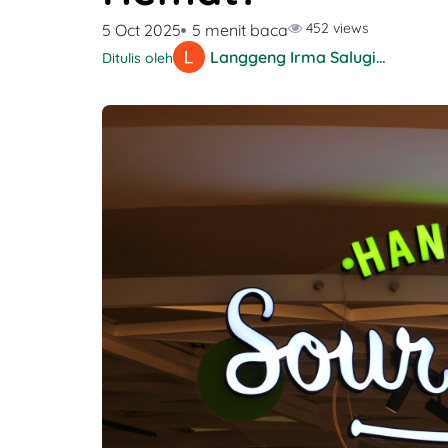
452 views
5 Oct 2025
5 menit baca
Langgeng Irma Salugiasih
Ditulis oleh