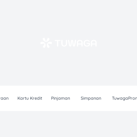
raan
Kartu Kredit
Pinjaman
Simpanan
TuwagaPro