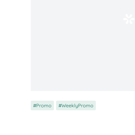
Nikmatin berbagai promo manis setiap ha
kejutan yang siap memanjakan harimu!
Promo
,
WeeklyPromo
🤑
Promo:
Diskon hingga 35% dan cashba
📅
Periode:
Setiap hari
💳
Pembayaran:
Semua metode pembaya