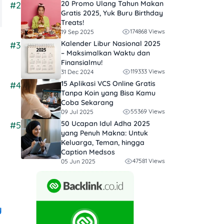
20 Promo Ulang Tahun Makan
#2
Gratis 2025, Yuk Buru Birthday
Treats!
174868 Views
19 Sep 2025
Kalender Libur Nasional 2025
#3
– Maksimalkan Waktu dan
Finansialmu!
119333 Views
31 Dec 2024
15 Aplikasi VCS Online Gratis
#4
Tanpa Koin yang Bisa Kamu
Coba Sekarang
55369 Views
09 Jul 2025
50 Ucapan Idul Adha 2025
#5
yang Penuh Makna: Untuk
Keluarga, Teman, hingga
Caption Medsos
47581 Views
05 Jun 2025
y