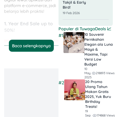
Takjil & Early
platform e-commerce, jadi
Bird!
belanja lebih praktis!
19 Feb 2026
1. Year End Sale up to
Populer di
TuwagaDeals
📈
50%!
10 Souvenir
#1
Pernikahan
Elegan ala Luna
Baca selengkapnya
Maya &
Maxime, Tapi
Versi Low
Budget
10
218893 Views
May
2025
20 Promo
#2
Ulang Tahun
Makan Gratis
2025, Yuk Buru
Birthday
Treats!
19
174868 Views
Sep
🤑
Promo: