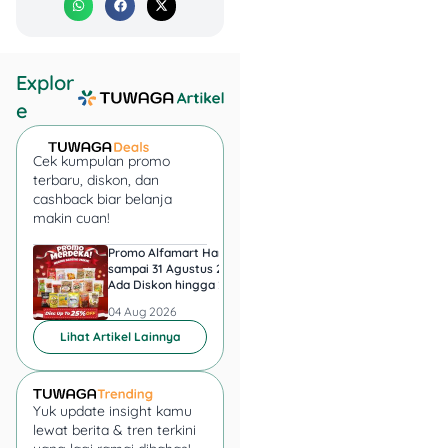
abah
3. Cashback Rp 15.000
Explor
IBK Bank Indonesia
e
Cek kumpulan promo
terbaru, diskon, dan
cashback biar belanja
makin cuan!
Promo Alfamart Hari Ini
Super Indo Tebar Pr
sampai 31 Agustus 2026,
sampai 12 Agustus 2
Ada Diskon hingga 25
Ice Matcha dan Ice
Persen Snack UMKM
Espresso Jadi Rp11.
04 Aug 2026
04 Aug 2026
Lihat Artikel Lainnya
Yuk update insight kamu
✨
Promo
: Cashback Rp
lewat berita & tren terkini
15.000