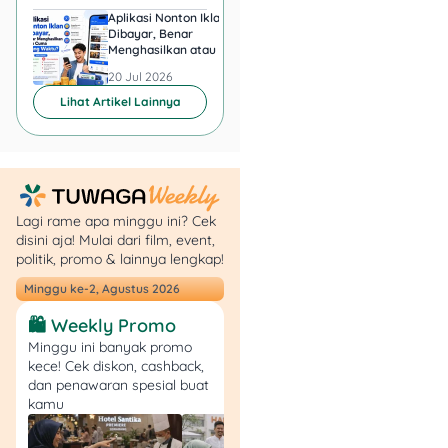
harga lebih hemat!
Aplikasi Nonton Iklan
Aplikasi Penghasil 
Dibayar, Benar
Minta KTP, Aman ata
Menghasilkan atau Cuma
Berbahaya?
🤑 Promo: Voucher hingga
Buang Waktu?
20 Jul 2026
20 Jul 2026
75RB, diskon hingga 30%
dan tambahan 5% untuk
Lihat Artikel Lainnya
member
📅 Periode: 1–31 Desember
2025
💳 Pembayaran: Semua
metode pembayaran di
Lagi rame apa minggu ini? Cek
store
disini aja! Mulai dari film, event,
📍 Lokasi: Seluruh store
politik, promo & lainnya lengkap!
Watsons
Minggu ke-2, Agustus 2026
💡 Catatan: Promo berlaku
untuk produk skincare
🛍️ Weekly Promo
terpilih, syarat & ketentuan
Minggu ini banyak promo
berlaku.
kece! Cek diskon, cashback,
dan penawaran spesial buat
kamu
5. Watsons x
JakartaXBeauty 2025