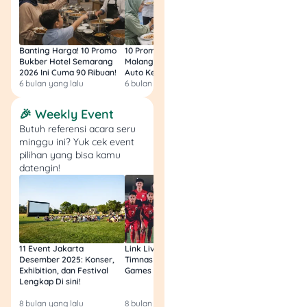
Banting Harga! 10 Promo
10 Promo Bukber Hotel
Intip 10 Promo Buk
Bukber Hotel Semarang
Malang 2026: Start 75rb,
Hotel Surabaya 202
2026 Ini Cuma 90 Ribuan!
Auto Kenyang!
Sultan Harga 100rb
6 bulan yang lalu
6 bulan yang lalu
6 bulan yang lalu
🎉 Weekly Event
Butuh referensi acara seru
minggu ini? Yuk cek event
pilihan yang bisa kamu
datengin!
Rayain momen seru bareng
Watsons di Jakarta Beauty
11 Event Jakarta
Link Live Streaming
Link Live Streamin
2025! 💄 Nikmatin diskon
Desember 2025: Konser,
Timnas vs Filipina SEA
Timnas Indonesia U
hingga 50% dan cashback
Exhibition, dan Festival
Games Malam Ini, Gratis!
Zambia U17 Nanti 
hingga Rp100.000, plus
Lengkap Di sini!
Gratis & Legal Tanp
Login!
ekstra diskon 5% untuk
8 bulan yang lalu
8 bulan yang lalu
9 bulan yang lalu