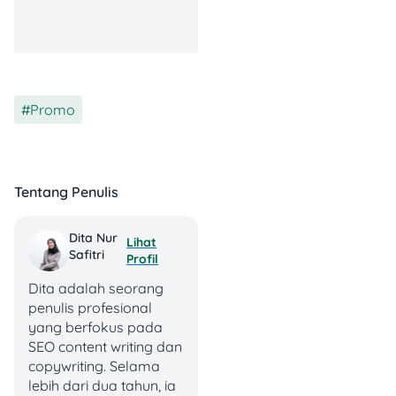
💡
Catatan:
Klaim promo
lebih lengkap di
bit.ly/KatalogBelanjaWatso
ns
.
Promo
2. Cashback 20% Bank
Raya by BRI
Tentang Penulis
Dita Nur
Lihat
Safitri
Profil
Dita adalah seorang
penulis profesional
yang berfokus pada
SEO content writing dan
copywriting. Selama
lebih dari dua tahun, ia