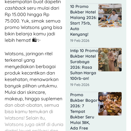
kesempatan buat dapetin
10 Promo
cashback
seru mulai dari
Bukber Hotel
Rp 15.000 hingga Rp
Malang 2026:
75.000. Yuk, simak semua
Start 75rb,
promo Watsons yang bisa
Auto
bikin belanja kamu jadi
Kenyang!
lebih hemat! 🛍️✨
19 Feb 2026
Intip 10 Promo
Watsons, jaringan ritel
Bukber Hotel
terkenal yang
Surabaya
menyediakan berbagai
2026: Rasa
produk kecantikan dan
Sultan Harga
100rb-an!
kesehatan, menawarkan
19 Feb 2026
banyak pilihan untukmu.
Mulai dari skincare,
Promo
makeup, hingga suplemen
Bukber Bogor
dan obat-obatan, semua
2026: 7
bisa kamu temukan di
Tempat
Bukber Seru
Watsons! Selain itu,
Mulai 38K,
Watsons juga aktif di dunia
Ada Free
digital lewat aplikasi dan