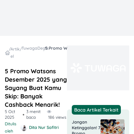
TuwagaDeals
5 Promo Watsons Desember 2025 yang Sayang Buat Kamu Skip: Banyak Cashback Menarik!
/
Artik
/
/
el
5 Promo Watsons
Desember 2025 yang
Sayang Buat Kamu
Skip: Banyak
Cashback Menarik!
Baca Artikel Terkait
5 Oct
3 menit
2025
baca
186 views
Jangan
Ditulis
Dita Nur Safitri
Ketinggalan! 7
oleh
Promo