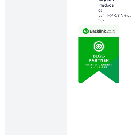
tukar poin jadi item
Medsos
favoritmu
05
47581 Views
Jun
Diskon ekstra untuk
2025
member & elite
member
Tukar 1 poin gratis
produk ke-2
Diskon tambahan
dengan bank partner
hingga Rp125.000
Special voucher
📅
Periode:
24 November –
28 Desember 2025
💳
Pembayaran:
Semua
metode pembayaran di
store & online
📍
Lokasi:
Seluruh store
Watsons & online store
resmi