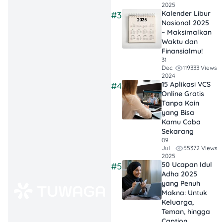
2025
Kalender Libur
#3
Harga murah
Nasional 2025
– Maksimalkan
dengan potongan
Waktu dan
hingga 50%
Finansialmu!
Extra 5% Poin
31
Member
119333 Views
Dec
Promo & sponsor
2024
15 Aplikasi VCS
#4
dari brand pilihan
Online Gratis
Lucky Draw & Lucky
Tanpa Koin
Dip (semua pasti
yang Bisa
dapat hadiah)
Kamu Coba
PWP Puffy Bag
Sekarang
09
Voucher belanja
55372 Views
Jul
Rp30.000 untuk
2025
member baru
50 Ucapan Idul
#5
Adha 2025
Watsons Club
yang Penuh
Voucher Rp25.000
Makna: Untuk
untuk program
Keluarga,
Friend Get Friend
Teman, hingga
Special redemption:
Caption