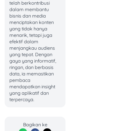
telah berkontribusi
dalam membantu
bisnis dan media
✨
Promo
: Cashback 20%
menciptakan konten
hingga Rp 30.000
yang tidak hanya
🗓️
Periode
: 31 Maret – 31
menarik, tetapi juga
Desember 2025
efektif dalam
📌
Catatan
:
menjangkau audiens
yang tepat. Dengan
Berlaku untuk
gaya yang informatif,
pembayaran
ringan, dan berbasis
menggunakan QRIS
data, ia memastikan
Bank Raya
pembaca
Minimal transaksi Rp
mendapatkan insight
150.000
yang aplikatif dan
Gunakan kode
terpercaya.
referral
“RAYAWATSON”
untuk cashback
2x
Bagikan ke
transaksi/bulan/nas