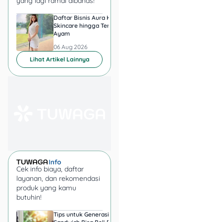
yang lagi ramai dibahas!
🗓️
Periode
: 1 April – 31
Daftar Bisnis Aura Kasih,
Hadiah Juara Piala
Desember 2025
Skincare hingga Ternak
Presiden 2026 Berapa
📌
Catatan
:
Ayam
yang Diperebutkan
Persib dan Persebay
06 Aug 2026
06 Aug 2026
Berlaku untuk
Lihat Artikel Lainnya
pembayaran
menggunakan QRIS
IBK Indonesia
Minimal transaksi Rp
100.000
1
customer/cashback/
hari, maksimal 6x per
bulan
Cek info biaya, daftar
4. Skincare Fair
layanan, dan rekomendasi
Watsons hingga Rp75
produk yang kamu
butuhin!
Ribu!
Tips untuk Generasi
Harga Emas 6 Agust