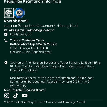
Kebijakan Keamanan Informasi
Kontak Kami
Layanan Pengaduan Konsumen / Hubungi Kami
PT Akselerasi Teknologi Kreatif
halo@tuwaga.id
Tuwaga Customer Team
Hotline WhatsApp 0852-1236-3300
Senin - Minggu: 08.00 - 00.00
(Termasuk Hari Libur Nasional)
Apartemen The Mansion Bougenville, Tower Fontana, Lt. 16 Unit BF16-
B1, Jalan Trembesi, Kel. Pademangan Timur, Kec. Jakarta Utara,
Provinsi DKI Jakarta
Direktorat Jenderal Perlindungan Konsumen dan Tertib Niaga
Kementerian Perdagangan Republik Indonesia 0853 1111 1010
(WhatsApp)​
Ikuti Media Sosial Kami
I
T
Y
n
i
o
© 2025 Hak Cipta Terpelihara PT Akselerasi Teknologi Kreatif
s
k
u