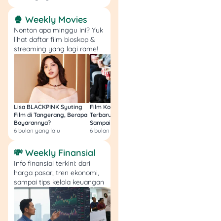
member!
🍿 Weekly Movies
🤑 Promo: Diskon hingga
Nonton apa minggu ini? Yuk
50%, Cashback hingga
lihat daftar film bioskop &
Rp100.000, dan ekstra
streaming yang lagi rame!
diskon 5% untuk member
📅 Periode: 4–7 Desember
2025
💳 Pembayaran: Semua
metode pembayaran di
Lisa BLACKPINK Syuting
Film Komedi Indonesia
Film Avatar: Fire an
event
Film di Tangerang, Berapa
Terbaru 2026, Siap Ngakak
Segini Budget Prod
📍 Lokasi: Jakarta
Bayarannya?
Sampai Sakit Perut!
dan Pendapatanny
6 bulan yang lalu
6 bulan yang lalu
8 bulan yang lalu
Convention Center, Hall A –
L31
💸 Weekly Finansial
💡 Catatan: Promo berlaku
Info finansial terkini: dari
di event Jakarta Beauty,
harga pasar, tren ekonomi,
untuk produk terpilih, dan
sampai tips kelola keuangan
syarat & ketentuan berlaku.
Yuk Jangan Sampai