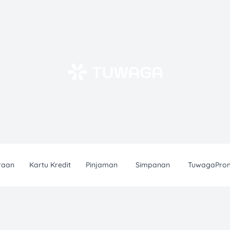
raan
Kartu Kredit
Pinjaman
Simpanan
TuwagaPro