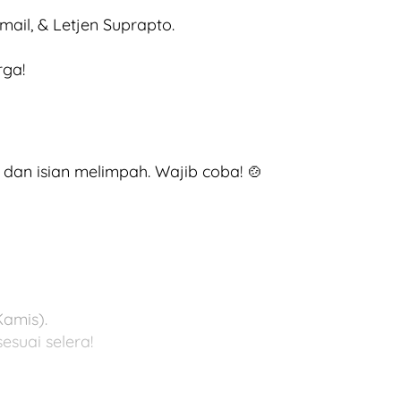
smail, & Letjen Suprapto.
rga!
dan isian melimpah. Wajib coba! 🍲
Kamis).
esuai selera!