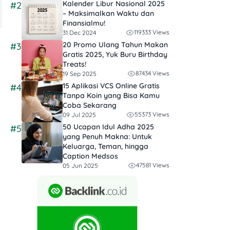
Kalender Libur Nasional 2025
#2
– Maksimalkan Waktu dan
Finansialmu!
119333 Views
31 Dec 2024
20 Promo Ulang Tahun Makan
#3
Gratis 2025, Yuk Buru Birthday
Treats!
87434 Views
19 Sep 2025
15 Aplikasi VCS Online Gratis
#4
Tanpa Koin yang Bisa Kamu
Coba Sekarang
55373 Views
09 Jul 2025
50 Ucapan Idul Adha 2025
#5
yang Penuh Makna: Untuk
Keluarga, Teman, hingga
Caption Medsos
47581 Views
05 Jun 2025