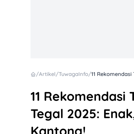
/
Artikel
/
TuwagaInfo
/
11 Rekomendasi 
Tegal 2025: Ena
Kantong!