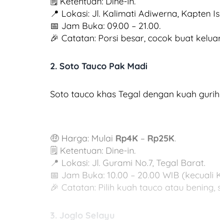
🗒️ Ketentuan: Dine-in.
📍 Lokasi: Jl. Kalimati Adiwerna, Kapten I
📅 Jam Buka: 09.00 – 21.00.
🎉 Catatan: Porsi besar, cocok buat kelua
2. Soto Tauco Pak Madi
Soto tauco khas Tegal dengan kuah gurih 
🤑 Harga: Mulai
Rp4K
–
Rp25K
.
🗒️ Ketentuan: Dine-in.
📍 Lokasi: Jl. Gurami No.7, Tegal Barat.
📅 Jam Buka: 10.00 – 20.00 WIB (kecuali 
🎉 Catatan: Pilih kuah tauco atau bening, s
3. Joglo Selayu