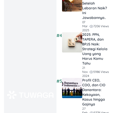
Setelah
turun
Lebaran Naik?
dimanfaatkan
Ini
oleh investor ritel
Jawabannya..
07
untuk beli
7206 Views
Mar
sebanyak-
2025
2025: PPN,
#4
banyaknya
TAPERA, dan
dengan harga
BPJS Naik:
murah. Tapi
Strategi Kelola
Uang yang
nggak sedikit
Harus Kamu
yang
hold and
Tahu
see
sambil
21
5986 Views
Nov
menunggu harga
2024
pulih.
Profil CEO,
#5
COO, dan CIO
Prospek BBRI di
Danantara:
Kekayaan,
Masa Depan:
Kasus hingga
Prospeknya
Gajinya
bakal
27
5378 Views
Feb