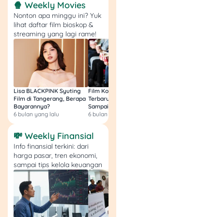
ekonomi Indonesia. Selain
🍿 Weekly Movies
itu, capaian Bank BRI di
Nonton apa minggu ini? Yuk
tahun 2024 cukup bikin
lihat daftar film bioskop &
streaming yang lagi rame!
para investor optimis sama
kinerja saham BBRI di
masa depan.
Apakah Saham BBRI
Masih Layak Dibeli?
Lisa BLACKPINK Syuting
Film Komedi Indonesia
Film Avatar: Fire an
Film di Tangerang, Berapa
Terbaru 2026, Siap Ngakak
Segini Budget Prod
Bayarannya?
Sampai Sakit Perut!
dan Pendapatanny
Tentu, saham BBRI masih
6 bulan yang lalu
6 bulan yang lalu
8 bulan yang lalu
sangat layak dibeli untuk
💸 Weekly Finansial
aset investasi jangka
panjang. Apalagi laba
Info finansial terkini: dari
harga pasar, tren ekonomi,
bersih dan pendapatan
sampai tips kelola keuangan
bunga bersihnya masih
tumbuh dari tahun ke tahun.
Ditambah, BBRI bakal