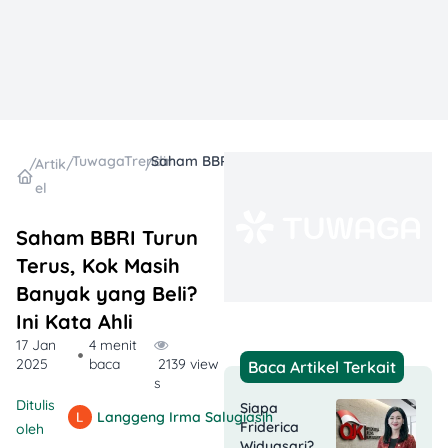
TuwagaTrending
Saham BBRI Turun Terus, Kok Masih Banyak yang Beli? Ini Kata Ahli
/
Artik
/
/
el
Saham BBRI Turun
Terus, Kok Masih
Banyak yang Beli?
Ini Kata Ahli
17 Jan
4 menit
2025
baca
2139 view
Baca Artikel Terkait
s
Ditulis
Siapa
Langgeng Irma Salugiasih
Friderica
oleh
Widyasari?