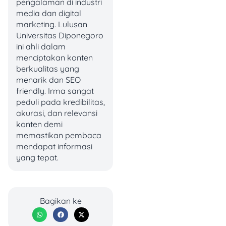
pengalaman di industri
Rencananya, pemerintah
media dan digital
bakal hapus tagihan utang
marketing. Lulusan
ke 67 ribu pelaku UMKM
Universitas Diponegoro
yang totalnya Rp2,5 triliun,
ini ahli dalam
mulai Januari 2025.
menciptakan konten
Kebijakan ini nggak terlalu
berkualitas yang
disambut baik sama
menarik dan SEO
investor, sehingga bikin
friendly. Irma sangat
saham di sektor perbankan
peduli pada kredibilitas,
tertekan.
akurasi, dan relevansi
konten demi
3. Aksil Jual Asing
memastikan pembaca
Tinggi
mendapat informasi
yang tepat.
Investor asing belakangan
emang lagi menghindar
dari saham perbankan
Indonesia. BBRI jadi saham
Bagikan ke
dengan total
net sell
tertinggi dari investor asing