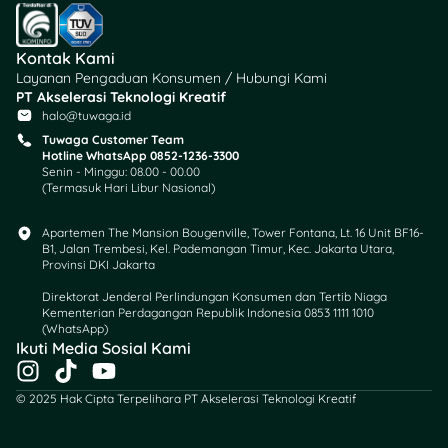
Kontak Kami
Layanan Pengaduan Konsumen / Hubungi Kami
PT Akselerasi Teknologi Kreatif
halo@tuwaga.id
Tuwaga Customer Team
Hotline WhatsApp 0852-1236-3300
Senin - Minggu: 08.00 - 00.00
(Termasuk Hari Libur Nasional)
Apartemen The Mansion Bougenville, Tower Fontana, Lt. 16 Unit BF16-
B1, Jalan Trembesi, Kel. Pademangan Timur, Kec. Jakarta Utara,
Provinsi DKI Jakarta
Direktorat Jenderal Perlindungan Konsumen dan Tertib Niaga
Kementerian Perdagangan Republik Indonesia 0853 1111 1010
(WhatsApp)​
Ikuti Media Sosial Kami
I
T
Y
n
i
o
© 2025 Hak Cipta Terpelihara PT Akselerasi Teknologi Kreatif
s
k
u
t
t
t