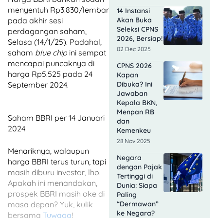
menyentuh Rp3.830/lembar
14 Instansi
Akan Buka
pada akhir sesi
Seleksi CPNS
perdagangan saham,
2026, Bersiap!
Selasa (14/1/25). Padahal,
02 Dec 2025
saham
blue chip
ini sempat
mencapai puncaknya di
CPNS 2026
harga Rp5.525 pada 24
Kapan
Dibuka? Ini
September 2024.
Jawaban
Kepala BKN,
Menpan RB
Saham BBRI per 14 Januari
dan
2024
Kemenkeu
28 Nov 2025
Menariknya, walaupun
Negara
harga BBRI terus turun, tapi
dengan Pajak
masih diburu investor, lho.
Tertinggi di
Apakah ini menandakan,
Dunia: Siapa
prospek BBRI masih oke di
Paling
“Dermawan”
masa depan? Yuk, kulik
ke Negara?
bersama
Tuwaga
!