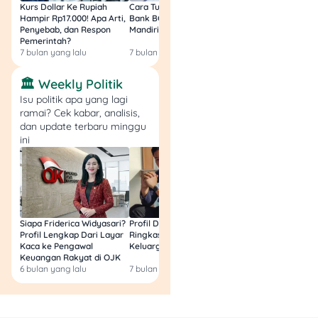
Kurs Dollar Ke Rupiah
Cara Tukar Uang Baru di
Bansos Jabar Tahap
mencairkan
dividen interim
Hampir Rp17.000! Apa Arti,
Bank BCA (Umum, BNI,
Masih Bisa Cair Awa
jumbo dengan total nilai
Penyebab, dan Respon
Mandiri, BRI, dan BSI) 2026!
Ini Jawaban & Cara
Pemerintah?
Resmi
Rp20,46 triliun atau Rp135
7 bulan yang lalu
7 bulan yang lalu
7 bulan yang lalu
per saham pada 15 Januari
2025. Menurut
Bareksa
,
🏛️ Weekly Politik
imbal hasil dividennya pun
Isu politik apa yang lagi
berpotensi mencapai 8,4%
ramai? Cek kabar, analisis,
pada tahun 2025, terbesar
dan update terbaru minggu
di antara saham
ini
perbankan Indonesia.
Masihkah Saham BBRI
Layak Dibeli?
Siapa Friderica Widyasari?
Profil Darma Mangkuluhur:
BLT Kesra 2026 Aka
Profil Lengkap Dari Layar
Ringkas Latar Belakang
Lagi? Ini Fakta Res
Kaca ke Pengawal
Keluarga dan Bisnisnya
Keuangan Rakyat di OJK
6 bulan yang lalu
7 bulan yang lalu
8 bulan yang lalu