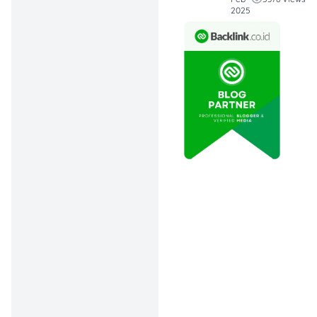
dipengaruhi oleh
2025
bagaimana
perkembangan
UMKM yang jadi
penggerak
pertumbuhan
ekonomi
Indonesia.
Penyebab Saham BBRI
Turun
Akumulasi penurunan
saham BBRI mencapai
28,73% sampai akhir
Desember 2024. Dilansir
dari beberapa sumber, ada