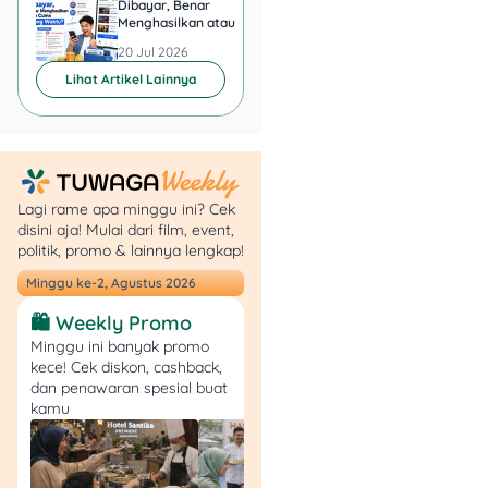
Dibayar, Benar
Minta KTP, Aman ata
tinggi terhadap saham
Menghasilkan atau Cuma
Berbahaya?
BBRI. Cuman, saham ini
Buang Waktu?
20 Jul 2026
20 Jul 2026
terus merosot karena
Lihat Artikel Lainnya
sentimen politik dan
ekonomi.
2. Strategi Average
Down dari Investor
Lagi rame apa minggu ini? Cek
Lokal
disini aja! Mulai dari film, event,
politik, promo & lainnya lengkap!
Simpelnya,
average down
Minggu ke-2, Agustus 2026
itu strategi beli saham
secara bertahap saat
🛍️ Weekly Promo
harganya lagi turun, biar
Minggu ini banyak promo
dapat harga rata-rata
kece! Cek diskon, cashback,
dan penawaran spesial buat
pembelian yang lebih
kamu
murah.
Inilah yang lagi dilakukan