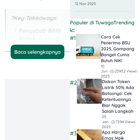
12 Nov 2025
?Key Takeaways:
Populer di
TuwagaTrending
📈
Penyebab BBRI
Cara Cek
#1
Anjlok:
Adanya
Penerima BSU
potensi
2025, Gampang
Baca selengkapnya
tantangan kredit
Banget Cuma
Butuh NIK!
Bank BRI,
10
sentimen politik
25952 Views
Jun
2025
dan ekonomi
Diskon Token
#2
Indonesia, dan
Listrik 50% Ada
tekanan dari aksi
Batasnya: Cek
Ketentuannya
jual asing yang
Biar Nggak
tinggi.
Salah Langkah
05
Jadi Momentum
7294 Views
Jan
2025
Average Down:
Apa Harga
#3
Harga BBRI yang
Emas Naik