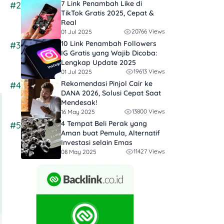
7 Link Penambah Like di
#2
TikTok Gratis 2025, Cepat &
Real
20766 Views
01 Jul 2025
10 Link Penambah Followers
#3
IG Gratis yang Wajib Dicoba:
Lengkap Update 2025
19613 Views
01 Jul 2025
Rekomendasi Pinjol Cair ke
#4
DANA 2026, Solusi Cepat Saat
Mendesak!
13800 Views
16 May 2025
4 Tempat Beli Perak yang
#5
Aman buat Pemula, Alternatif
Investasi selain Emas
11427 Views
08 May 2025