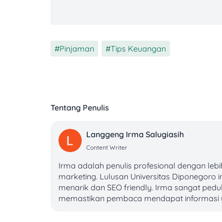
Berikut tabel angsuran Home Credit pin
tambahan:
Pinjaman
,
Tips Keuangan
Plafon Pinjaman
6 Bulan
Rp10.000.000
Rp1.816.667
Tentang Penulis
Rp20.000.000
Rp3.633.333
Rp30.000.000
Rp5.450.000
Langgeng Irma Salugiasih
Content Writer
Rp40.000.000
Rp7.266.667
Irma adalah penulis profesional dengan lebih
marketing. Lulusan Universitas Diponegoro i
Rp50.000.000
Rp9.083.333
menarik dan SEO friendly. Irma sangat peduli
memastikan pembaca mendapat informasi y
Rp60.000.000
Rp10.900.000