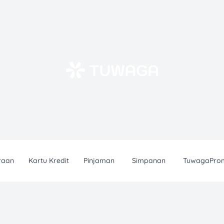
raan
Kartu Kredit
Pinjaman
Simpanan
TuwagaPro