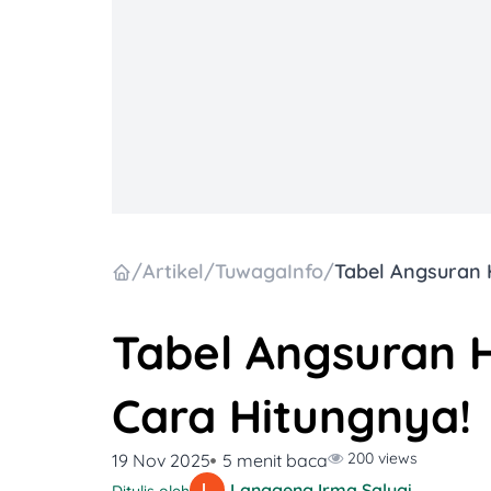
/
Artikel
/
TuwagaInfo
/
Tabel Angsuran 
Cara Hitungnya!
200 views
19 Nov 2025
5 menit baca
Langgeng Irma Salugiasih