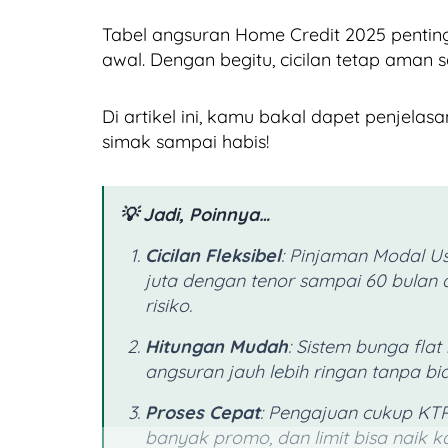
Tabel angsuran Home Credit 2025 penti
awal. Dengan begitu, cicilan tetap aman 
Di artikel ini, kamu bakal dapet penjelas
simak sampai habis!
💡 Jadi, Poinnya…
Cicilan Fleksibel
: Pinjaman Modal U
juta dengan tenor sampai 60 bulan 
risiko.
Hitungan Mudah
: Sistem bunga flat
angsuran jauh lebih ringan tanpa b
Proses Cepat
: Pengajuan cukup KTP 
banyak promo, dan limit bisa naik k