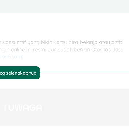
konsumtif yang bikin kamu bisa belanja atau ambil
an online ini resmi dan sudah berizin Otoritas Jasa
utan6.com
.
ca selengkapnya
Credit cocok buat yang butuh cicilan instan, baik
pai kebutuhan harian.
gkuman detail pinjaman Home Credit:
 dan Modal Usaha untuk pinjaman tanpa jaminan, lalu