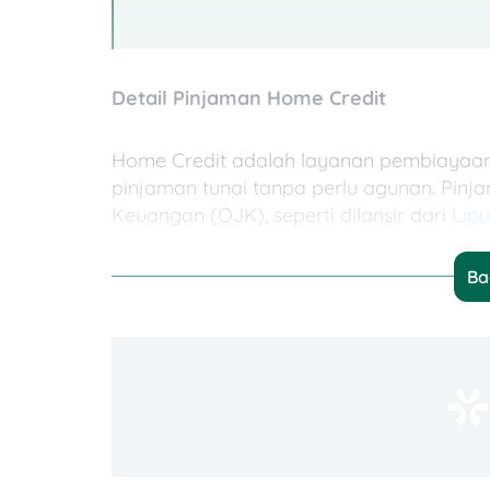
Detail Pinjaman Home Credit
Home Credit adalah layanan pembiayaan 
pinjaman tunai tanpa perlu agunan. Pinjam
Keuangan (OJK), seperti dilansir dari
Lip
Ba
Dengan berbagai jenis pembiayaan, Home 
buat belanja gadget, perabot rumah, sam
Dilansir dari situs resminya, berikut ran
Jenis pinjaman:
Kredit Multi Guna